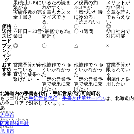
果(売上UP)に
いるため読ま
／役員の約
メリットが
繋がる
れやすく、
78.3％が
ない限り
実績多数の完
文章もカスタ
「気づいた時
文章を読ん
全手書き
マイズでき
に冷める」
でもらえな
る。
「読まない」
い
価格
△
△
〇
◎
送付
△
即日～20営
×
最低でも2週
〇
~1週間
◎
自社内で
スピ
業日
間近く
対応可能
ード
ブラ
◎
〇
△
×
ンデ
ィン
グ
おす
営業予算が余
他施作でうま
他施作でうま
営業予算が
すめ
っている
くいかなかっ
くいかなかっ
限られてい
企業
直近で成果へ
た
た
る
繋げたい
一定の営業予
一定の営業予
別施作と併
算で成果に繋
算で成果に繋
用したい
げたい
げたい
北海道内の手書き代行・手紙営業代行可能町名
もじゴリ君の
手紙営業代行
・
手書き代筆サービス
は、北海道内
の全エリアで対応しています。
あ
あかびらし
赤平市
あかんぐんつるいむら
阿寒郡鶴居村
あさひかわし
旭川市