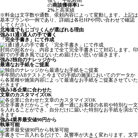
強く、手紙経由
の
商談獲得率1～
2%
と高実績
※料金は文字数や通数、依頼内容によって変動します。上記は
基本プランや一例であり、詳細は各社HPや問い合わせで確認
してください。​
北海道でもじゴリくんが選ばれる理由
強み
1
1通1通人の手で書く
「完全手書き」にて作成
封筒の宛名から、内容まで全て完全手書きにて対応します。印
刷での手書き風ではないため届けたい思いが届きます。
強み
2
独自のナレッジから
最適なお手紙をご提案
半年間のABテストと今までの手紙の施策においてのデータか
ら各業種や施策内容によって最適なお手紙をご提案させていた
だきます。
強み
3
各企業に合わせた
文章のカスタマイズOK
完全手書きだからこそ、一通一通にお客様の名前や特別な一文
を入れることができ、自分だけに届いた特別なお手紙を演出で
きます。
強み
4
業界最安値90円から
執筆可能
手書きで一言入れるだけで、反響率が大きく変わります。文字