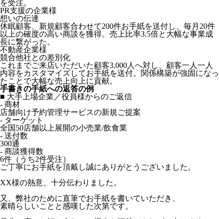
を受注。
PR支援の企業様
想いの伝達
休眠顧客、新規顧客合わせて200件お手紙を送付し、毎月20件
以上の確度の高い商談を獲得。売上比率3.5倍と大幅な事業成
長に繋がった。
不動産企業様
競合他社との差別化
これまでご来店いただいた顧客3,000人へ対し、顧客一人一人
内容をカスタマイズしてお手紙を送付。関係構築が強固になっ
たことで大幅な売上向上に貢献。
手書きの手紙への返答の例
■ 大手上場企業／役員様からのご返信
- 商材
店舗向け予約管理サービスの新規ご提案
- ターゲット
全国50店舗以上展開の小売業/飲食業
- 送付数
300通
- 商談獲得数
6件（うち2件受注）
ご丁寧にお手紙を頂戴し誠にありがとうございました。
XX様の熱意、十分伝わりました。
又、弊社のために直筆でお手紙を書いていただき、
素晴らしいことと感嘆した次第です。