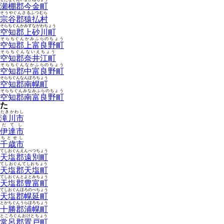
瀬棚郡今金町
そうやぐんさるふつむら
宗谷郡猿払村
そらちぐんかみすながわちょう
空知郡上砂川町
そらちぐんかみふらのちょう
空知郡上富良野町
そらちぐんないえちょう
空知郡奈井江町
そらちぐんなかふらのちょう
空知郡中富良野町
そらちぐんなんぽろちょう
空知郡南幌町
そらちぐんみなみふらのちょう
空知郡南富良野町
た
たきかわし
滝川市
だてし
伊達市
ちとせし
千歳市
てしおぐんえんべつちょう
天塩郡遠別町
てしおぐんてしおちょう
天塩郡天塩町
てしおぐんとよとみちょう
天塩郡豊富町
てしおぐんほろのべちょう
天塩郡幌延町
とかちぐんうらほろちょう
十勝郡浦幌町
ところぐんおけとちょう
常呂郡置戸町