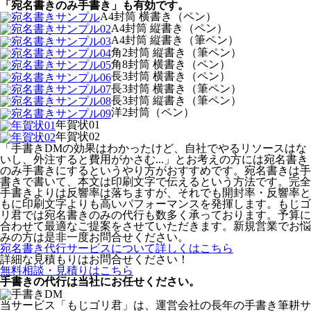
「宛名書きのみ手書き」も有効です。
A4封筒 横書き（ペン）
A4封筒 縦書き（ペン）
A4封筒 縦書き（筆ペン）
角2封筒 縦書き（筆ペン）
角8封筒 横書き（ペン）
長3封筒 横書き（ペン）
長3封筒 横書き（筆ペン）
長3封筒 縦書き（筆ペン）
洋2封筒（ペン）
年賀状01
年賀状02
「手書きDMの効果はわかったけど、自社でやるリソースはな
いし、外注すると費用がかさむ...」とお考えの方には宛名書き
のみ手書きにするというやり方がおすすめです。宛名書きは手
書きで書いて、本文は印刷文字で伝えるという方法です。完全
手書きよりは反響率は落ちますが、それでも開封率・反響率と
もに印刷文字よりも高いパフォーマンスを発揮します。もじゴ
リ君では宛名書きのみの代行も数多く承っております。予算に
合わせて最適なご提案をさせていただきます。新規営業でお悩
みの方は是非一度お問合せください。
宛名書き代行サービスについて詳しくはこちら
詳細な見積もりはお問合せください！
無料相談・見積りはこちら
手書きの代行は当社にお任せください。
当サービス「もじゴリ君」は、運営会社の長年の手書き筆耕サ