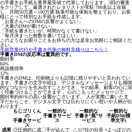
の手書きお手紙を業界最安値で代筆しております。3回の審査
をクリアして、厳選されたレタリストが常駐 700名以上在籍
し、月間50万通～100万通 執筆可能な体制を整えており、お客
様にとって特別なお手紙を作成します。
「お客さんへのDMの反響がよくない」
「大量のDMが書けない」
「手紙を書きたいが、時間がなくて書けない」
「毎月決まった枚数を書いてほしい」
このようなお困りごとをお持ちの方は是非お気軽にご相談くだ
さい。
手紙営業代行や手書き代筆の無料見積りはこちら！
手書きDMの反応率は驚異的です。
開封率
84
%
商談獲得率
12
%
手書きのDMは、印刷物よりも記憶に残りやすいと言われてい
ます。手書きの文字や絵は、デジタルなメッセージよりも感情
的なつながりを生み出すことができ、その結果、顧客の心に深
く印象づけることができます 。心のこもったメッセージで、
開封率約80％の高い反響がございます。 人が実際に書いた文
字だからこそ、デジタル文字では伝わりにくい想いや人柄が伝
わります。
もじゴリくん
一般的な
一般的な
一般的な
の
手書きサービ
手書き“風”サ
手紙DM(標
手書きサービ
ス
ービス
準文字)
ス
成果
◎
圧倒的に成
〇
手が込んで
△
317社の社長
×
よっぽどの