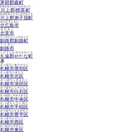
茅部郡森町
かわかみぐんしべちゃちょう
川上郡標茶町
かわかみぐんてしかがちょう
川上郡弟子屈町
きたひろしまし
北広島市
きたみし
北見市
くしろぐんくしろちょう
釧路郡釧路町
くしろし
釧路市
くどうぐんせたなちょう
久遠郡せたな町
さ
さっぽろしあつべつく
札幌市厚別区
さっぽろしきたく
札幌市北区
さっぽろしきよたく
札幌市清田区
さっぽろししろいしく
札幌市白石区
さっぽろしちゅうおうく
札幌市中央区
さっぽろしていねく
札幌市手稲区
さっぽろしとよひらく
札幌市豊平区
さっぽろしにしく
札幌市西区
さっぽろしひがしく
札幌市東区