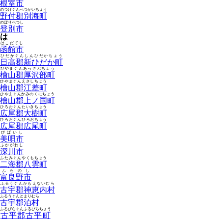
根室市
のつけぐんべつかいちょう
野付郡別海町
のぼりべつし
登別市
は
はこだてし
函館市
ひだかぐんしんひだかちょう
日高郡新ひだか町
ひやまぐんあっさぶちょう
檜山郡厚沢部町
ひやまぐんえさしちょう
檜山郡江差町
ひやまぐんかみのくにちょう
檜山郡上ノ国町
ひろおぐんたいきちょう
広尾郡大樹町
ひろおぐんひろおちょう
広尾郡広尾町
びばいし
美唄市
ふかがわし
深川市
ふたみぐんやくもちょう
二海郡八雲町
ふらのし
富良野市
ふるうぐんかもえないむら
古宇郡神恵内村
ふるうぐんとまりむら
古宇郡泊村
ふるびらぐんふるびらちょう
古平郡古平町