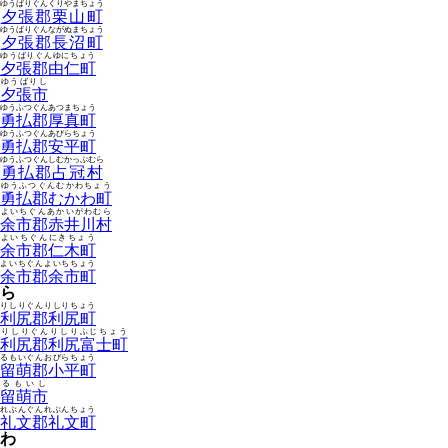
ゆうばりぐんくりやまちょう
夕張郡栗山町
ゆうばりぐんながぬまちょう
夕張郡長沼町
ゆうばりぐんゆにちょう
夕張郡由仁町
ゆうばりし
夕張市
ゆうふつぐんあつまちょう
勇払郡厚真町
ゆうふつぐんあびらちょう
勇払郡安平町
ゆうふつぐんしむかっぷむら
勇払郡占冠村
ゆうふつぐんむかわちょう
勇払郡むかわ町
よいちぐんあかいがわむら
余市郡赤井川村
よいちぐんにきちょう
余市郡仁木町
よいちぐんよいちちょう
余市郡余市町
ら
りしりぐんりしりちょう
利尻郡利尻町
りしりぐんりしりふじちょう
利尻郡利尻富士町
るもいぐんおびらちょう
留萌郡小平町
るもいし
留萌市
れぶんぐんれぶんちょう
礼文郡礼文町
わ