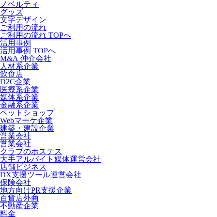
ノベルティ
グッズ
文字デザイン
ご利用の流れ
ご利用の流れ TOPへ
活用事例
活用事例 TOPへ
M&A 仲介会社
人材系企業
飲食店
D2C企業
医療系企業
媒体系企業
金融系企業
ペットショップ
Webマーケ企業
建築・建設企業
営業会社
営業会社
クラブのホステス
大手アルバイト媒体運営会社
店舗ビジネス
DX支援ツール運営会社
保険会社
地方向けPR支援企業
百貨店外商
不動産企業
料金