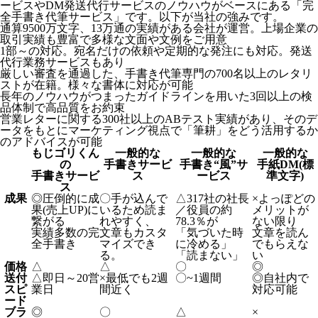
ービスやDM発送代行サービスのノウハウがベースにある「完
全手書き代筆サービス」です。以下が当社の強みです。
通算9500万文字、13万通の実績がある会社が運営。上場企業の
取引実績も豊富で多様な文面や文例をご用意
1部～の対応。宛名だけの依頼や定期的な発注にも対応。発送
代行業務サービスもあり
厳しい審査を通過した、手書き代筆専門の700名以上のレタリ
ストが在籍。様々な書体に対応が可能
長年のノウハウがつまったガイドラインを用いた3回以上の検
品体制で高品質をお約束
営業レターに関する300社以上のABテスト実績があり、そのデ
ータをもとにマーケティング視点で「筆耕」をどう活用するか
のアドバイスが可能
もじゴリくん
一般的な
一般的な
一般的な
の
手書きサービ
手書き“風”サ
手紙DM(標
手書きサービ
ス
ービス
準文字)
ス
成果
◎
圧倒的に成
〇
手が込んで
△
317社の社長
×
よっぽどの
果(売上UP)に
いるため読ま
／役員の約
メリットが
繋がる
れやすく、
78.3％が
ない限り
実績多数の完
文章もカスタ
「気づいた時
文章を読ん
全手書き
マイズでき
に冷める」
でもらえな
る。
「読まない」
い
価格
△
△
〇
◎
送付
△
即日～20営
×
最低でも2週
〇
~1週間
◎
自社内で
スピ
業日
間近く
対応可能
ード
ブラ
◎
〇
△
×