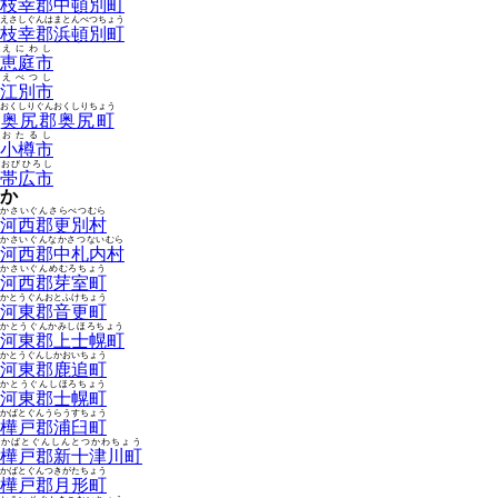
枝幸郡中頓別町
えさしぐんはまとんべつちょう
枝幸郡浜頓別町
えにわし
恵庭市
えべつし
江別市
おくしりぐんおくしりちょう
奥尻郡奥尻町
おたるし
小樽市
おびひろし
帯広市
か
かさいぐんさらべつむら
河西郡更別村
かさいぐんなかさつないむら
河西郡中札内村
かさいぐんめむろちょう
河西郡芽室町
かとうぐんおとふけちょう
河東郡音更町
かとうぐんかみしほろちょう
河東郡上士幌町
かとうぐんしかおいちょう
河東郡鹿追町
かとうぐんしほろちょう
河東郡士幌町
かばとぐんうらうすちょう
樺戸郡浦臼町
かばとぐんしんとつかわちょう
樺戸郡新十津川町
かばとぐんつきがたちょう
樺戸郡月形町