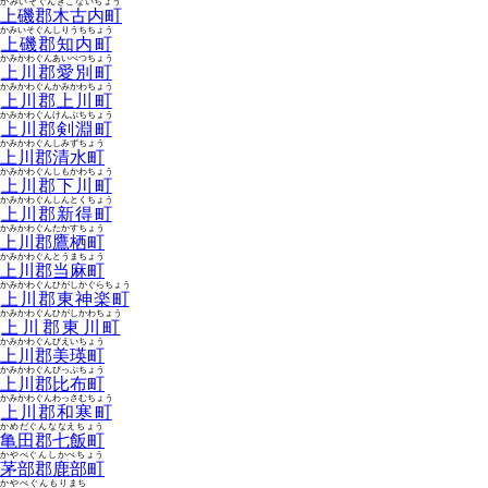
かみいそぐんきこないちょう
上磯郡木古内町
かみいそぐんしりうちちょう
上磯郡知内町
かみかわぐんあいべつちょう
上川郡愛別町
かみかわぐんかみかわちょう
上川郡上川町
かみかわぐんけんぶちちょう
上川郡剣淵町
かみかわぐんしみずちょう
上川郡清水町
かみかわぐんしもかわちょう
上川郡下川町
かみかわぐんしんとくちょう
上川郡新得町
かみかわぐんたかすちょう
上川郡鷹栖町
かみかわぐんとうまちょう
上川郡当麻町
かみかわぐんひがしかぐらちょう
上川郡東神楽町
かみかわぐんひがしかわちょう
上川郡東川町
かみかわぐんびえいちょう
上川郡美瑛町
かみかわぐんぴっぷちょう
上川郡比布町
かみかわぐんわっさむちょう
上川郡和寒町
かめだぐんななえちょう
亀田郡七飯町
かやべぐんしかべちょう
茅部郡鹿部町
かやべぐんもりまち