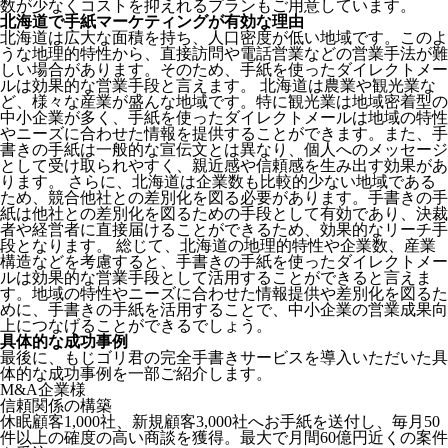
数が少なくコストを抑えれるプランもご用意しています。
北海道で手紙マーケティングが有効な理由
北海道は広大な面積を持ち、人口密度が低い地域です。このよ
うな地理的特性から、直接訪問や電話営業などの営業手法が難
しい場合があります。そのため、手紙を使ったダイレクトメー
ルは効果的な営業手段と言えます。 北海道は農業や観光業な
ど、様々な産業が盛んな地域です。特に観光業は地域密着型の
中小企業が多く、手紙を使ったダイレクトメールは地域の特性
やニーズに合わせた情報を提供することができます。また、手
書きの手紙は一般的な宣伝文とは異なり、個人へのメッセージ
として受け取られやすく、親近感や信頼感を生み出す効果があ
ります。 さらに、北海道は企業数も比較的少ない地域である
ため、競合他社との差別化を図る必要があります。手書きの手
紙は他社との差別化を図るための手段として有効であり、決裁
者や経営者に直接届けることができるため、効果的なリーチ手
段となります。 総じて、北海道の地理的特性や企業数、産業
構造などを考慮すると、手書きの手紙を使ったダイレクトメー
ルは効果的な営業手段として活用することができると言えま
す。地域の特性やニーズに合わせた情報提供や差別化を図るた
めに、手書きの手紙を活用することで、中小企業の営業成果向
上につなげることができるでしょう。
具体的な成功事例
最後に、もじゴリ君の完全手書きサービスを導入いただいた具
体的な成功事例を一部ご紹介します。
M&A企業様
信頼関係の構築
休眠顧客1,000社、新規顧客3,000社へお手紙を送付し、毎月50
件以上の確度の高い商談を獲得。最大で月間60億円近くの案件