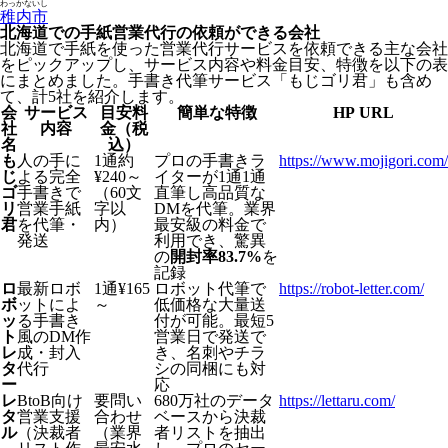
わっかないし
稚内市
北海道での手紙営業代行の依頼ができる会社
北海道で手紙を使った営業代行サービスを依頼できる主な会社
をピックアップし、サービス内容や料金目安、特徴を以下の表
にまとめました。手書き代筆サービス「もじゴリ君」も含め
て、計5社を紹介します。
会
サービス
目安料
簡単な特徴
HP URL
社
内容
金（税
名
込）
も
人の手に
1通約
プロの手書きラ
https://www.mojigori.com/
じ
よる完全
¥240～
イターが1通1通
ゴ
手書きで
（60文
直筆し高品質な
リ
営業手紙
字以
DMを代筆。業界
君
を代筆・
内）
最安級の料金で
発送
利用でき、驚異
の
開封率83.7%
を
記録
ロ
最新ロボ
1通¥165
ロボット代筆で
https://robot-letter.com/
ボ
ットによ
～
低価格な大量送
ッ
る手書き
付が可能。最短5
ト
風のDM作
営業日で発送で
レ
成・封入
き、名刺やチラ
タ
代行
シの同梱にも対
ー
応
レ
BtoB向け
要問い
680万社のデータ
https://lettaru.com/
タ
営業支援
合わせ
ベースから決裁
ル
（決裁者
（業界
者リストを抽出