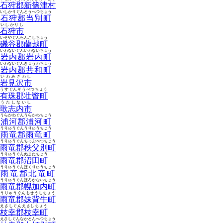
石狩郡新篠津村
いしかりぐんとうべつちょう
石狩郡当別町
いしかりし
石狩市
いそやぐんらんこしちょう
磯谷郡蘭越町
いわないぐんいわないちょう
岩内郡岩内町
いわないぐんきょうわちょう
岩内郡共和町
いわみざわし
岩見沢市
うすぐんそうべつちょう
有珠郡壮瞥町
うたしないし
歌志内市
うらかわぐんうらかわちょう
浦河郡浦河町
うりゅうぐんうりゅうちょう
雨竜郡雨竜町
うりゅうぐんちっぷべつちょう
雨竜郡秩父別町
うりゅうぐんぬまたちょう
雨竜郡沼田町
うりゅうぐんほくりゅうちょう
雨竜郡北竜町
うりゅうぐんほろかないちょう
雨竜郡幌加内町
うりゅうぐんもせうしちょう
雨竜郡妹背牛町
えさしぐんえさしちょう
枝幸郡枝幸町
えさしぐんなかとんべつちょう