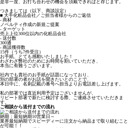
是非一度、お打ち合わせの機会を頂戴できればと存じます。
つきましては（以下、商談設定）
■ 大手化粧品会社／ご担当者様からのご返信
- 商材
ノベルティ作成の新規ご提案
- ターゲット
売上上位300位以内の化粧品会社
- 送付数
300通
- 商談獲得数
15件（うち7件受注）
お手紙、とても感動いたしました！
わざわざ弊社のためにお時間を割いていただき、
本当に有難うございます。
社内でも貴社のお手紙が話題になっており、
別の部署の者がお話を聞きたいとのことで、
本日中に、名刺記載の番号へ担当よりお電話差し上げます。
私の部署では直近利用予定はございませんが、
リピート部署で新たに検討する際、ご連絡させていただきま
す。
ご相談から送付までの流れ
納期：最短納期10営業日～
業界最短納期でスピーディーに注文から納品まで取り組むこと
が可能！！