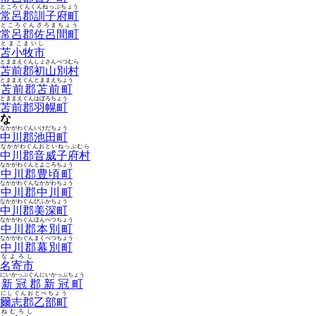
ところぐんくんねっぷちょう
常呂郡訓子府町
ところぐんさろまちょう
常呂郡佐呂間町
とまこまいし
苫小牧市
とままえぐんしょさんべつむら
苫前郡初山別村
とままえぐんとままえちょう
苫前郡苫前町
とままえぐんはぼろちょう
苫前郡羽幌町
な
なかがわぐんいけだちょう
中川郡池田町
なかがわぐんおといねっぷむら
中川郡音威子府村
なかがわぐんとよころちょう
中川郡豊頃町
なかがわぐんなかがわちょう
中川郡中川町
なかがわぐんびふかちょう
中川郡美深町
なかがわぐんほんべつちょう
中川郡本別町
なかがわぐんまくべつちょう
中川郡幕別町
なよろし
名寄市
にいかっぷぐんにいかっぷちょう
新冠郡新冠町
にしぐんおとべちょう
爾志郡乙部町
ねむろし