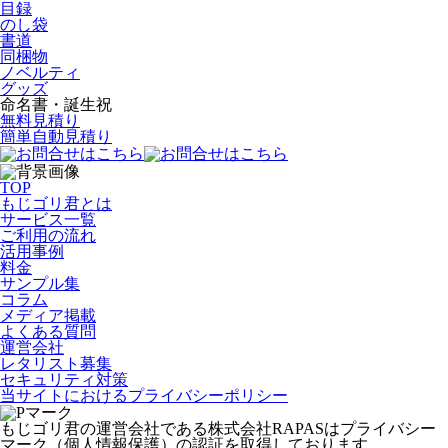
目録
のし袋
書道
同梱物
ノベルティ
グッズ
命名書・誕生祝
無料見積り
簡単自動見積り
TOP
もじゴリ君とは
サービス一覧
ご利用の流れ
活用事例
料金
サンプル集
コラム
メディア掲載
よくある質問
運営会社
レタリスト募集
セキュリティ対策
当サイトにおけるプライバシーポリシー
もじゴリ君の運営会社である株式会社RAPASはプライバシー
マーク（個人情報保護）の認証を取得しております。