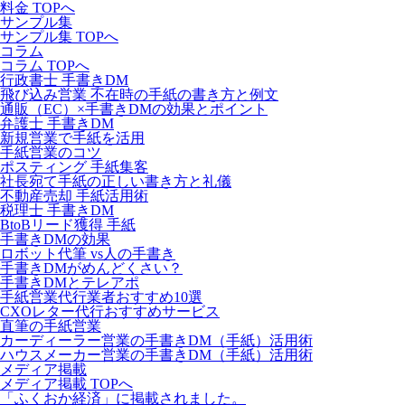
料金 TOPへ
サンプル集
サンプル集 TOPへ
コラム
コラム TOPへ
行政書士 手書きDM
飛び込み営業 不在時の手紙の書き方と例文
通販（EC）×手書きDMの効果とポイント
弁護士 手書きDM
新規営業で手紙を活用
手紙営業のコツ
ポスティング 手紙集客
社長宛て手紙の正しい書き方と礼儀
不動産売却 手紙活用術
税理士 手書きDM
BtoBリード獲得 手紙
手書きDMの効果
ロボット代筆 vs人の手書き
手書きDMがめんどくさい？
手書きDMとテレアポ
手紙営業代行業者おすすめ10選
CXOレター代行おすすめサービス
直筆の手紙営業
カーディーラー営業の手書きDM（手紙）活用術
ハウスメーカー営業の手書きDM（手紙）活用術
メディア掲載
メディア掲載 TOPへ
「ふくおか経済」に掲載されました。