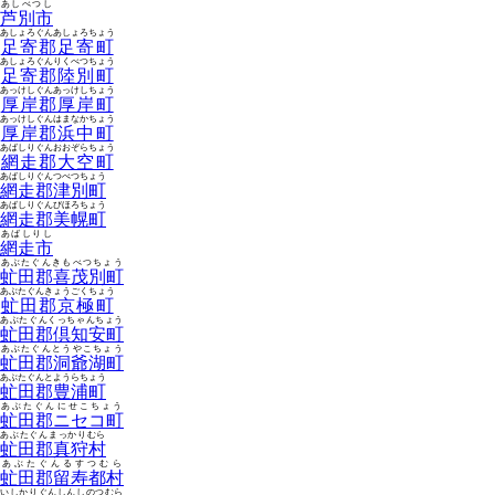
あしべつし
芦別市
あしょろぐんあしょろちょう
足寄郡足寄町
あしょろぐんりくべつちょう
足寄郡陸別町
あっけしぐんあっけしちょう
厚岸郡厚岸町
あっけしぐんはまなかちょう
厚岸郡浜中町
あばしりぐんおおぞらちょう
網走郡大空町
あばしりぐんつべつちょう
網走郡津別町
あばしりぐんびほろちょう
網走郡美幌町
あばしりし
網走市
あぶたぐんきもべつちょう
虻田郡喜茂別町
あぶたぐんきょうごくちょう
虻田郡京極町
あぶたぐんくっちゃんちょう
虻田郡倶知安町
あぶたぐんとうやこちょう
虻田郡洞爺湖町
あぶたぐんとようらちょう
虻田郡豊浦町
あぶたぐんにせこちょう
虻田郡ニセコ町
あぶたぐんまっかりむら
虻田郡真狩村
あぶたぐんるすつむら
虻田郡留寿都村
いしかりぐんしんしのつむら