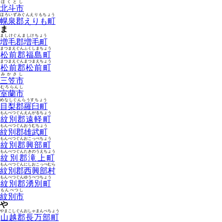
ほくとし
北斗市
ほろいずみぐんえりもちょう
幌泉郡えりも町
ま
ましけぐんましけちょう
増毛郡増毛町
まつまえぐんふくしまちょう
松前郡福島町
まつまえぐんまつまえちょう
松前郡松前町
みかさし
三笠市
むろらんし
室蘭市
めなしぐんらうすちょう
目梨郡羅臼町
もんべつぐんえんがるちょう
紋別郡遠軽町
もんべつぐんおうむちょう
紋別郡雄武町
もんべつぐんおこっぺちょう
紋別郡興部町
もんべつぐんたきのうえちょう
紋別郡滝上町
もんべつぐんにしおこっぺむら
紋別郡西興部村
もんべつぐんゆうべつちょう
紋別郡湧別町
もんべつし
紋別市
や
やまこしぐんおしゃまんべちょう
山越郡長万部町