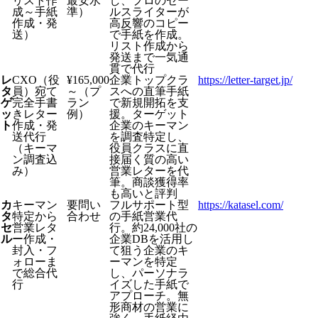
リスト作
最安水
し、プロのセー
成～手紙
準）
ルスライターが
作成・発
高反響のコピー
送）
で手紙を作成。
リスト作成から
発送まで一気通
貫で代行
レ
CXO（役
¥165,000
企業トップクラ
https://letter-target.jp/
タ
員）宛て
～（プ
スへの直筆手紙
ゲ
完全手書
ラン
で新規開拓を支
ッ
きレター
例）
援。ターゲット
ト
作成・発
企業のキーマン
送代行
を調査特定し、
（キーマ
役員クラスに直
ン調査込
接届く質の高い
み）
営業レターを代
筆。商談獲得率
も高いと評判
カ
キーマン
要問い
フルサポート型
https://katasel.com/
タ
特定から
合わせ
の手紙営業代
セ
営業レタ
行。約24,000社の
ル
ー作成・
企業DBを活用し
封入・フ
て狙う企業のキ
ォローま
ーマンを特定
で総合代
し、パーソナラ
行
イズした手紙で
アプローチ。無
形商材の営業に