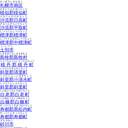
さっぽろしみなみく
札幌市南区
さまにぐんさまにちょう
様似郡様似町
さるぐんひだかちょう
沙流郡日高町
さるぐんびらとりちょう
沙流郡平取町
しべつぐんしべつちょう
標津郡標津町
しべつぐんなかしべつちょう
標津郡中標津町
しべつし
士別市
しままきぐんしままきむら
島牧郡島牧村
しゃこたんぐんしゃこたんちょう
積丹郡積丹町
しゃりぐんきよさとちょう
斜里郡清里町
しゃりぐんこしみずちょう
斜里郡小清水町
しゃりぐんしゃりちょう
斜里郡斜里町
しらおいぐんしらおいちょう
白老郡白老町
しらぬかぐんしらぬかちょう
白糠郡白糠町
すっつぐんくろまつないちょう
寿都郡黒松内町
すっつぐんすっつちょう
寿都郡寿都町
すながわし
砂川市
せたなぐんいまかねちょう