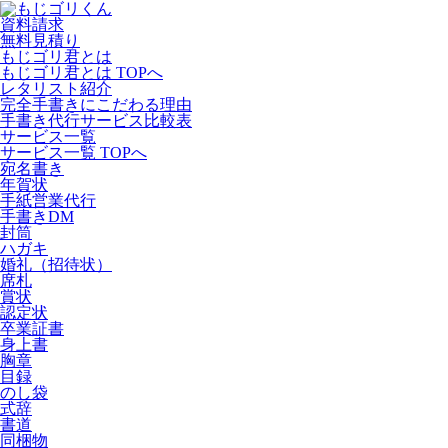
資料請求
無料見積り
もじゴリ君とは
もじゴリ君とは TOPへ
レタリスト紹介
完全手書きにこだわる理由
手書き代行サービス比較表
サービス一覧
サービス一覧 TOPへ
宛名書き
年賀状
手紙営業代行
手書きDM
封筒
ハガキ
婚礼（招待状）
席札
賞状
認定状
卒業証書
身上書
胸章
目録
のし袋
式辞
書道
同梱物