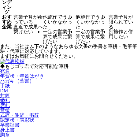
ンデ
ィン
グ
おす
営業予算が余
他施作でうま
他施作でうま
営業予算が
すめ
っている
くいかなかっ
くいかなかっ
限られてい
企業
直近で成果へ
た
た
る
繋げたい
一定の営業予
一定の営業予
別施作と併
算で成果に繋
算で成果に繋
用したい
げたい
げたい
また、当社は以下のようなあらゆる文書の手書き筆耕・毛筆筆
耕・代筆に対応しています。
まずはお気軽にお問合せください。
◆もじゴリ君で対応可能な筆耕
宛名
年賀状・年賀はがき
ハガキ（葉書）
手紙
DM
封筒
婚礼
席札
賞状
式辞・謝辞・弔辞
認定状・表彰状
卒業証書
身上書
胸章