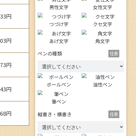
男性文字
女性文字
333円
つづけ字
クセ文字
403円
あげ文字
角文字
ペンの種類
任意
473円
ボールペン
油性ペン
543円
筆ペン
168円
縦書き・横書き
任意