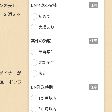
ンの美し
DM発送の実績
任意
書を添える
初めて
実績あり
案件の頻度
任意
単発案件
定期案件
ザイナーが
未定
風、ポップ
DM発送時期
任意
1か月以内
3か月以内