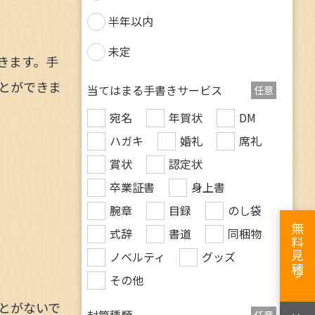
半年以内
未定
きます。手
とができま
当てはまる手書きサービス
任意
宛名
年賀状
DM
ハガキ
婚礼
席礼
賞状
認定状
卒業証書
身上書
腕章
目録
のし袋
無料見積り
式辞
書道
同梱物
ノベルティ
グッズ
その他
とがないで
封筒種類
任意