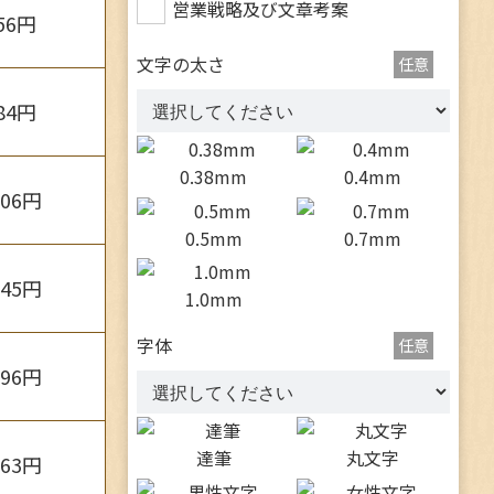
営業戦略及び文章考案
56円
文字の太さ
任意
84円
0.38mm
0.4mm
106円
0.5mm
0.7mm
145円
1.0mm
字体
任意
196円
達筆
丸文字
263円