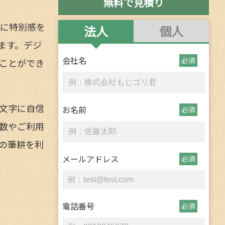
無料で見積り
ズに特別感を
法人
個人
ます。デジ
会社名
必須
ことができ
文字に自信
お名前
必須
数やご利用
の筆耕を利
メールアドレス
必須
電話番号
必須