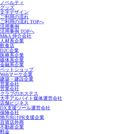
ノベルティ
グッズ
文字デザイン
ご利用の流れ
ご利用の流れ TOPへ
活用事例
活用事例 TOPへ
M&A 仲介会社
人材系企業
飲食店
D2C企業
医療系企業
媒体系企業
金融系企業
ペットショップ
Webマーケ企業
建築・建設企業
営業会社
営業会社
クラブのホステス
大手アルバイト媒体運営会社
店舗ビジネス
DX支援ツール運営会社
保険会社
地方向けPR支援企業
百貨店外商
不動産企業
料金