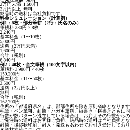
2万円未満
1,600円
2万円以上
無料
納品時の送料は当社負担です。
料金シミュレーション（計算例）
例1：8枚・部分筆耕（2行：氏名のみ）
筆耕料 280円 × 8枚
2,240円
基本料金（1〜10枚）
5,000円
送料（2万円未満）
1,600円
合計（税別）
8,840円
例2：40枚・全文筆耕（100文字以内）
筆耕料 3,980円 × 40枚
159,200円
基本料金（11〜50枚）
3,500円
送料（2万円以上）
無料
合計（税別）
162,700円
住所の「都道府県名」は、郡部住所を除き原則省略となります
毛筆・ペン筆耕、封筒・ハガキ筆耕、縦書き・横書きともに同
行数が数パターン混在している場合は、おおよその行数からの
ご発注時の送料はお客様ご負担、納品時の送料は当社負担とな
封筒・挨拶状印刷、封入・発送もあわせてお引き受けしており
▼資材支給について