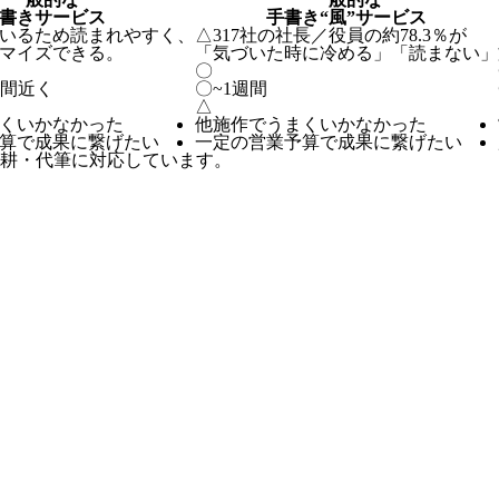
書きサービス
手書き“風”サービス
いるため読まれやすく、
△
317社の社長／役員の約78.3％が
マイズできる。
「気づいた時に冷める」「読まない」
〇
週間近く
〇
~1週間
△
くいかなかった
他施作でうまくいかなかった
算で成果に繋げたい
一定の営業予算で成果に繋げたい
耕・代筆に対応しています。