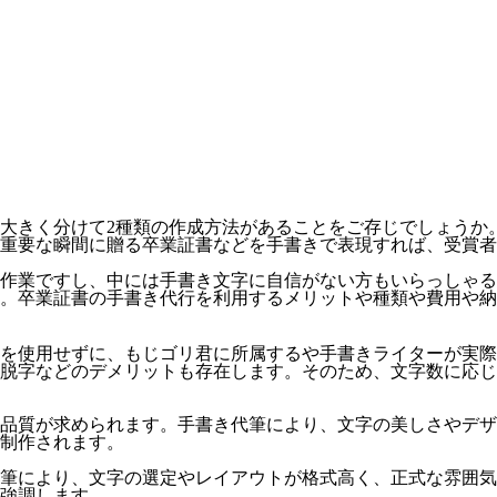
大きく分けて2種類の作成方法があることをご存じでしょうか
重要な瞬間に贈る卒業証書などを手書きで表現すれば、受賞者
作業ですし、中には手書き文字に自信がない方もいらっしゃる
。卒業証書の手書き代行を利用するメリットや種類や費用や納
を使用せずに、もじゴリ君に所属するや手書きライターが実際に
脱字などのデメリットも存在します。そのため、文字数に応じ
品質が求められます。手書き代筆により、文字の美しさやデザ
制作されます。
筆により、文字の選定やレイアウトが格式高く、正式な雰囲気
強調します。