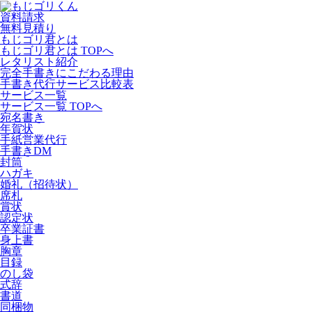
資料請求
無料見積り
もじゴリ君とは
もじゴリ君とは TOPへ
レタリスト紹介
完全手書きにこだわる理由
手書き代行サービス比較表
サービス一覧
サービス一覧 TOPへ
宛名書き
年賀状
手紙営業代行
手書きDM
封筒
ハガキ
婚礼（招待状）
席札
賞状
認定状
卒業証書
身上書
胸章
目録
のし袋
式辞
書道
同梱物