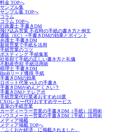
料金 TOPへ
サンプル集
サンプル集 TOPへ
コラム
コラム TOPへ
行政書士 手書きDM
飛び込み営業 不在時の手紙の書き方と例文
通販（EC）×手書きDMの効果とポイント
弁護士 手書きDM
新規営業で手紙を活用
手紙営業のコツ
ポスティング 手紙集客
社長宛て手紙の正しい書き方と礼儀
不動産売却 手紙活用術
税理士 手書きDM
BtoBリード獲得 手紙
手書きDMの効果
ロボット代筆 vs人の手書き
手書きDMがめんどくさい？
手書きDMとテレアポ
手紙営業代行業者おすすめ10選
CXOレター代行おすすめサービス
直筆の手紙営業
カーディーラー営業の手書きDM（手紙）活用術
ハウスメーカー営業の手書きDM（手紙）活用術
メディア掲載
メディア掲載 TOPへ
「ふくおか経済」に掲載されました。