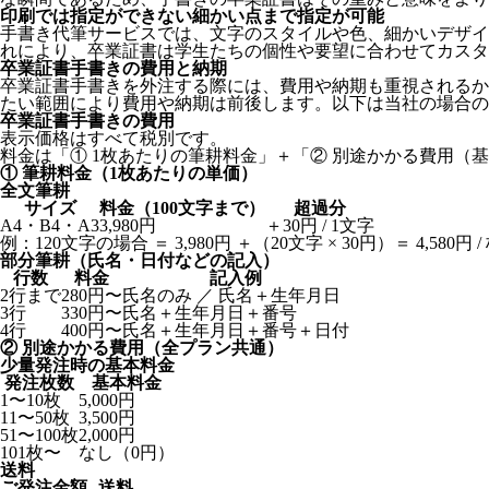
印刷では指定ができない細かい点まで指定が可能
手書き代筆サービスでは、文字のスタイルや色、細かいデザイ
れにより、卒業証書は学生たちの個性や要望に合わせてカスタ
卒業証書手書きの費用と納期
卒業証書手書きを外注する際には、費用や納期も重視されるか
たい範囲により費用や納期は前後します。以下は当社の場合
卒業証書手書きの費用
表示価格はすべて税別です。
料金は「① 1枚あたりの筆耕料金」＋「② 別途かかる費用（
① 筆耕料金（1枚あたりの単価）
全文筆耕
サイズ
料金（100文字まで）
超過分
A4・B4・A3
3,980円
＋30円 / 1文字
例：120文字の場合 ＝ 3,980円 ＋（20文字 × 30円）＝ 4,580円 /
部分筆耕（氏名・日付などの記入）
行数
料金
記入例
2行まで
280円〜
氏名のみ ／ 氏名＋生年月日
3行
330円〜
氏名＋生年月日＋番号
4行
400円〜
氏名＋生年月日＋番号＋日付
② 別途かかる費用（全プラン共通）
少量発注時の基本料金
発注枚数
基本料金
1〜10枚
5,000円
11〜50枚
3,500円
51〜100枚
2,000円
101枚〜
なし（0円）
送料
ご発注金額
送料