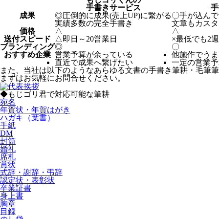
手書きサービス
手
成果
◎
圧倒的に成果(売上UP)に繋がる
〇
手が込んで
実績多数の完全手書き
文章もカスタ
価格
△
△
送付スピード
△
即日～20営業日
×
最低でも2
ブランディング
◎
〇
おすすめ企業
営業予算が余っている
他施作でうま
直近で成果へ繋げたい
一定の営業予
また、当社は以下のようなあらゆる文書の手書き筆耕・毛筆筆
まずはお気軽にお問合せください。
◆もじゴリ君で対応可能な筆耕
宛名
年賀状・年賀はがき
ハガキ（葉書）
手紙
DM
封筒
婚礼
席札
賞状
式辞・謝辞・弔辞
認定状・表彰状
卒業証書
身上書
胸章
目録