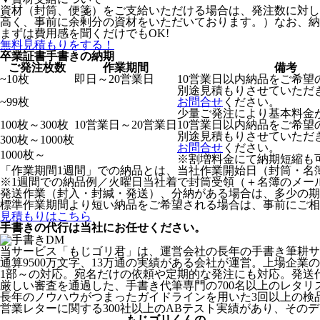
資材（封筒、便箋）をご支給いただける場合は、発注数に対し
高く、事前に余剰分の資材をいただいております。）なお、納
まずは費用感を聞くだけでもOK!
無料見積もりをする！
卒業証書手書きの納期
ご発注枚数
作業期間
備考
~10枚
即日～20営業日
10営業日以内納品をご希望
別途見積もりさせていただ
~99枚
お問合せ
ください。
少量ご発注により基本料金
100枚～300枚
10営業日～20営業日
10営業日以内納品をご希望
別途見積もりさせていただ
300枚～1000枚
お問合せ
ください。
1000枚～
※割増料金にて納期短縮も
「作業期間1週間」での納品とは、当社作業開始日（封筒・名
※1週間での納品例／火曜日当社着で封筒受領（＋名簿のメー
発送作業（封入・封緘・発送）、分納がある場合は、多少の期
標準作業期間より短い納品をご希望される場合は、事前にご相
見積もりはこちら
手書きの代行は当社にお任せください。
当サービス「もじゴリ君」は、運営会社の長年の手書き筆耕サ
通算9500万文字、13万通の実績がある会社が運営。上場企
1部～の対応。宛名だけの依頼や定期的な発注にも対応。発送
厳しい審査を通過した、手書き代筆専門の700名以上のレタ
長年のノウハウがつまったガイドラインを用いた3回以上の検
営業レターに関する300社以上のABテスト実績があり、そ
もじゴリくんの