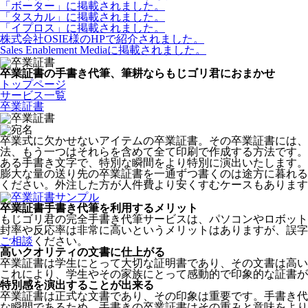
「ボーター」に掲載されました。
「タスカル」に掲載されました。
「イプロス」に掲載されました。
株式会社OSIE様のHPで紹介されました。
Sales Enablement Mediaに掲載されました。
卒業証書の手書き代筆、筆耕ならもじゴリ君におまかせ
トップページ
サービス一覧
卒業証書
卒業式に欠かせないアイテムの卒業証書。その卒業証書には、
法、もう一つはそれらを含めて全て印刷で作成する方法です。
ある手書き文字で、特別な瞬間をより特別に演出いたします。
膨大な量の送り先の卒業証書を一通ずつ書くのは途方に暮れる
ください。外注した方が人件費より安くすむケースもあります
卒業証書手書き代筆を利用するメリット
もじゴリ君の完全手書き代筆サービスは、パソコンやロボット
封率や反応率は非常に高いというメリットはありますが、誤字
ご相談
ください。
高いクオリティの文書に仕上がる
卒業証書は学生にとって大切な証明書であり、その文書は高い
これにより、学生やその家族にとって感動的で印象的な証書が
特別感を演出することが出来る
卒業証書は正式な文書であり、その印象は重要です。手書き代
な瞬間であるため、手書きの卒業証書はその重みと意味をより