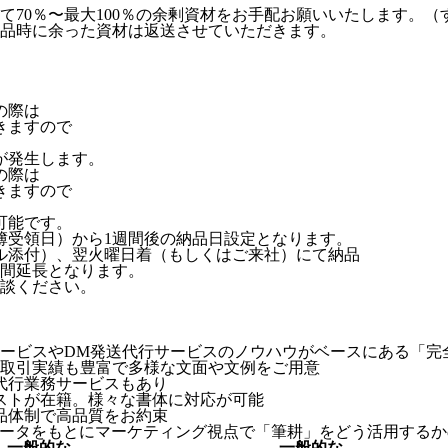
て70％〜最大100％の余剰資材をお手配お願いいたします。
品時に余った資材は返送させていただきます。
の際は
きますので
が発生します。
の際は
きますので
可能です。
簿受領日）から1週間後の納品日設定となります。
ル添付）、翌火曜日着（もしくはご来社）にて納品
間延長となります。
談ください。
ービスやDM発送代行サービスのノウハウがベースにある「完
業の取引実績も豊富で多様な文面や文例をご用意
代行業務サービスもあり
リストが在籍。様々な書体に対応が可能
品体制で高品質をお約束
のデータをもとにマーケティング視点で「筆耕」をどう活用する
一般的な
一般的な