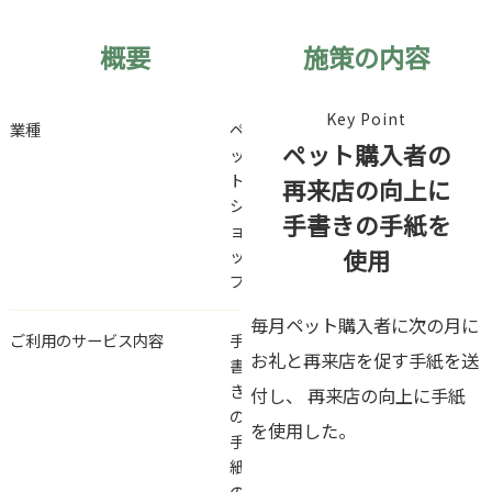
概要
施策の内容
Key Point
業種
ペ
ペット購入者の
ッ
ト
再来店の向上に
シ
手書きの手紙を
ョ
使用
ッ
プ
毎月ペット購入者に次の月に
ご利用のサービス内容
手
お礼と再来店を促す手紙を送
書
き
付し、 再来店の向上に手紙
の
を使用した。
手
紙
の