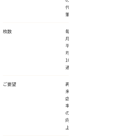
代
筆
枚数
毎
月
平
均
100~150
通
ご要望
再
来
店
率
の
向
上