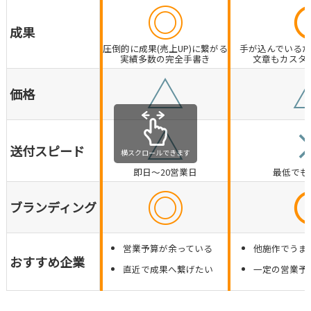
◎
成果
圧倒的に成果(売上UP)に繋がる
手が込んでいる
実績多数の完全手書き
文章もカスタ
△
価格
△
送付スピード
横スクロールできます
即日～20営業日
最低でも
◎
ブランディング
営業予算が余っている
他施作でうま
おすすめ企業
直近で成果へ繋げたい
一定の営業予