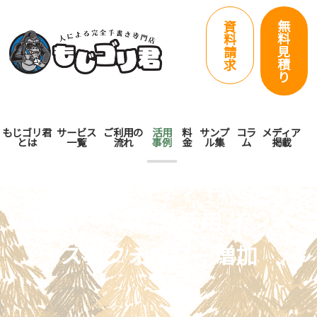
無
資
料
料
見
請
積
求
り
もじゴリ君
サービス
ご利用の
活用
料
サンプ
コラ
メディア
とは
一覧
流れ
事例
金
ル集
ム
掲載
ペットショップ 再来店
率アップにを活用 イン
スタフォロワー増加