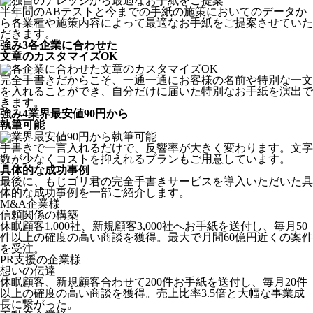
半年間のABテストと今までの手紙の施策においてのデータか
ら各業種や施策内容によって最適なお手紙をご提案させていた
だきます。
強み
3
各企業に合わせた
文章のカスタマイズOK
完全手書きだからこそ、一通一通にお客様の名前や特別な一文
を入れることができ、自分だけに届いた特別なお手紙を演出で
きます。
強み
4
業界最安値90円から
執筆可能
手書きで一言入れるだけで、反響率が大きく変わります。文字
数が少なくコストを抑えれるプランもご用意しています。
具体的な成功事例
最後に、もじゴリ君の完全手書きサービスを導入いただいた具
体的な成功事例を一部ご紹介します。
M&A企業様
信頼関係の構築
休眠顧客1,000社、新規顧客3,000社へお手紙を送付し、毎月50
件以上の確度の高い商談を獲得。最大で月間60億円近くの案件
を受注。
PR支援の企業様
想いの伝達
休眠顧客、新規顧客合わせて200件お手紙を送付し、毎月20件
以上の確度の高い商談を獲得。売上比率3.5倍と大幅な事業成
長に繋がった。