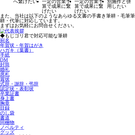
へ繋げたい
一定の営業予
一定の営業予
別施作と併
算で成果に繋
算で成果に繋
用したい
げたい
げたい
また、当社は以下のようなあらゆる文書の手書き筆耕・毛筆筆
耕・代筆に対応しています。
まずはお気軽にお問合せください。
◆もじゴリ君で対応可能な筆耕
宛名
年賀状・年賀はがき
ハガキ（葉書）
手紙
DM
封筒
婚礼
席札
賞状
式辞・謝辞・弔辞
認定状・表彰状
卒業証書
身上書
胸章
目録
のし袋
書道
同梱物
ノベルティ
グッズ