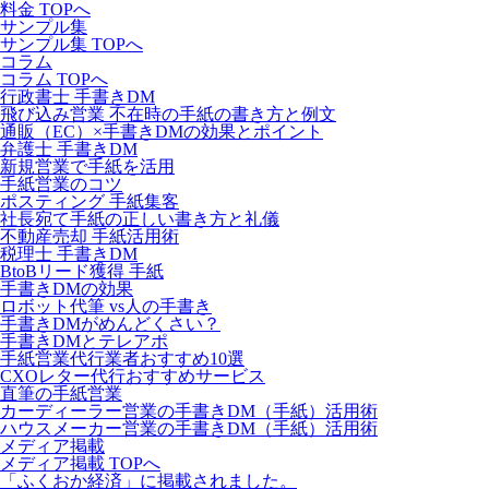
料金 TOPへ
サンプル集
サンプル集 TOPへ
コラム
コラム TOPへ
行政書士 手書きDM
飛び込み営業 不在時の手紙の書き方と例文
通販（EC）×手書きDMの効果とポイント
弁護士 手書きDM
新規営業で手紙を活用
手紙営業のコツ
ポスティング 手紙集客
社長宛て手紙の正しい書き方と礼儀
不動産売却 手紙活用術
税理士 手書きDM
BtoBリード獲得 手紙
手書きDMの効果
ロボット代筆 vs人の手書き
手書きDMがめんどくさい？
手書きDMとテレアポ
手紙営業代行業者おすすめ10選
CXOレター代行おすすめサービス
直筆の手紙営業
カーディーラー営業の手書きDM（手紙）活用術
ハウスメーカー営業の手書きDM（手紙）活用術
メディア掲載
メディア掲載 TOPへ
「ふくおか経済」に掲載されました。