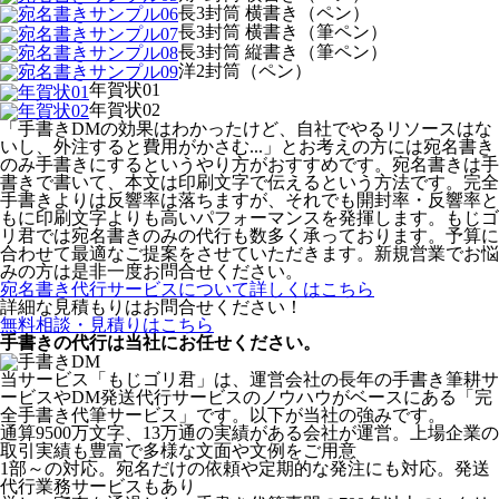
長3封筒 横書き（ペン）
長3封筒 横書き（筆ペン）
長3封筒 縦書き（筆ペン）
洋2封筒（ペン）
年賀状01
年賀状02
「手書きDMの効果はわかったけど、自社でやるリソースはな
いし、外注すると費用がかさむ...」とお考えの方には宛名書き
のみ手書きにするというやり方がおすすめです。宛名書きは手
書きで書いて、本文は印刷文字で伝えるという方法です。完全
手書きよりは反響率は落ちますが、それでも開封率・反響率と
もに印刷文字よりも高いパフォーマンスを発揮します。もじゴ
リ君では宛名書きのみの代行も数多く承っております。予算に
合わせて最適なご提案をさせていただきます。新規営業でお悩
みの方は是非一度お問合せください。
宛名書き代行サービスについて詳しくはこちら
詳細な見積もりはお問合せください！
無料相談・見積りはこちら
手書きの代行は当社にお任せください。
当サービス「もじゴリ君」は、運営会社の長年の手書き筆耕サ
ービスやDM発送代行サービスのノウハウがベースにある「完
全手書き代筆サービス」です。以下が当社の強みです。
通算9500万文字、13万通の実績がある会社が運営。上場企業の
取引実績も豊富で多様な文面や文例をご用意
1部～の対応。宛名だけの依頼や定期的な発注にも対応。発送
代行業務サービスもあり