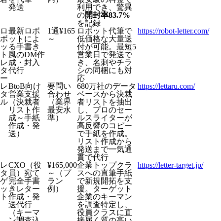
発送
利用でき、驚異
の
開封率83.7%
を記録
ロ
最新ロボ
1通¥165
ロボット代筆で
https://robot-letter.com/
ボ
ットによ
～
低価格な大量送
ッ
る手書き
付が可能。最短5
ト
風のDM作
営業日で発送で
レ
成・封入
き、名刺やチラ
タ
代行
シの同梱にも対
ー
応
レ
BtoB向け
要問い
680万社のデータ
https://lettaru.com/
タ
営業支援
合わせ
ベースから決裁
ル
（決裁者
（業界
者リストを抽出
リスト作
最安水
し、プロのセー
成～手紙
準）
ルスライターが
作成・発
高反響のコピー
送）
で手紙を作成。
リスト作成から
発送まで一気通
貫で代行
レ
CXO（役
¥165,000
企業トップクラ
https://letter-target.jp/
タ
員）宛て
～（プ
スへの直筆手紙
ゲ
完全手書
ラン
で新規開拓を支
ッ
きレター
例）
援。ターゲット
ト
作成・発
企業のキーマン
送代行
を調査特定し、
（キーマ
役員クラスに直
ン調査込
接届く質の高い