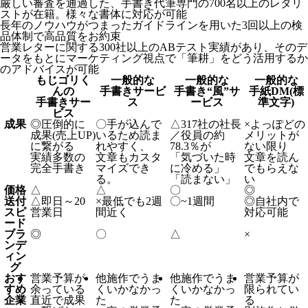
厳しい審査を通過した、手書き代筆専門の700名以上のレタリ
ストが在籍。様々な書体に対応が可能
長年のノウハウがつまったガイドラインを用いた3回以上の検
品体制で高品質をお約束
営業レターに関する300社以上のABテスト実績があり、そのデ
ータをもとにマーケティング視点で「筆耕」をどう活用するか
のアドバイスが可能
もじゴリく
一般的な
一般的な
一般的な
んの
手書きサービ
手書き“風”サ
手紙DM(標
手書きサー
ス
ービス
準文字)
ビス
成果
◎
圧倒的に
〇
手が込んで
△
317社の社長
×
よっぽどの
成果(売上UP)
いるため読ま
／役員の約
メリットが
に繋がる
れやすく、
78.3％が
ない限り
実績多数の
文章もカスタ
「気づいた時
文章を読ん
完全手書き
マイズでき
に冷める」
でもらえな
る。
「読まない」
い
価格
△
△
〇
◎
送付
△
即日～20
×
最低でも2週
〇
~1週間
◎
自社内で
スピ
営業日
間近く
対応可能
ード
ブラ
◎
〇
△
×
ンデ
ィン
グ
おす
営業予算が
他施作でうま
他施作でうま
営業予算が
すめ
余っている
くいかなかっ
くいかなかっ
限られてい
企業
直近で成果
た
た
る