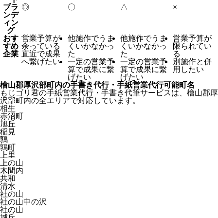
ブラ
◎
〇
△
×
ンデ
ィン
グ
おす
営業予算が
他施作でうま
他施作でうま
営業予算が
すめ
余っている
くいかなかっ
くいかなかっ
限られてい
企業
直近で成果
た
た
る
へ繋げたい
一定の営業予
一定の営業予
別施作と併
算で成果に繋
算で成果に繋
用したい
げたい
げたい
檜山郡厚沢部町内の手書き代行・手紙営業代行可能町名
もじゴリ君の手紙営業代行・手書き代筆サービスは、檜山郡厚
沢部町内の全エリアで対応しています。
相生
赤沼町
旭丘
稲見
鶉
鶉町
上里
上の山
木間内
共和
清水
社の山
社の山中の沢
社の山
城丘