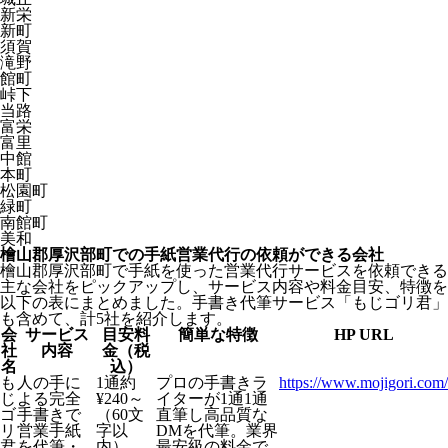
新栄
新町
須賀
滝野
館町
峠下
当路
富栄
富里
中館
本町
松園町
緑町
南館町
美和
檜山郡厚沢部町での手紙営業代行の依頼ができる会社
檜山郡厚沢部町で手紙を使った営業代行サービスを依頼できる
主な会社をピックアップし、サービス内容や料金目安、特徴を
以下の表にまとめました。手書き代筆サービス「もじゴリ君」
も含めて、計5社を紹介します。
会
サービス
目安料
簡単な特徴
HP URL
社
内容
金（税
名
込）
も
人の手に
1通約
プロの手書きラ
https://www.mojigori.com/
じ
よる完全
¥240～
イターが1通1通
ゴ
手書きで
（60文
直筆し高品質な
リ
営業手紙
字以
DMを代筆。業界
君
を代筆・
内）
最安級の料金で