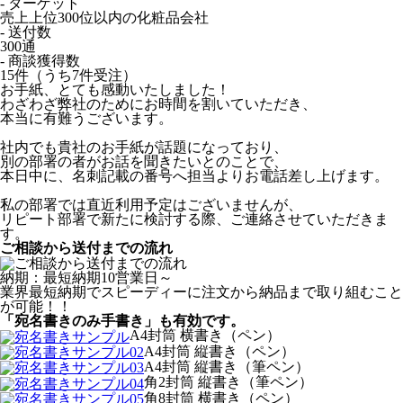
- ターゲット
売上上位300位以内の化粧品会社
- 送付数
300通
- 商談獲得数
15件（うち7件受注）
お手紙、とても感動いたしました！
わざわざ弊社のためにお時間を割いていただき、
本当に有難うございます。
社内でも貴社のお手紙が話題になっており、
別の部署の者がお話を聞きたいとのことで、
本日中に、名刺記載の番号へ担当よりお電話差し上げます。
私の部署では直近利用予定はございませんが、
リピート部署で新たに検討する際、ご連絡させていただきま
す。
ご相談から送付までの流れ
納期：最短納期10営業日～
業界最短納期でスピーディーに注文から納品まで取り組むこと
が可能！！
「宛名書きのみ手書き」も有効です。
A4封筒 横書き（ペン）
A4封筒 縦書き（ペン）
A4封筒 縦書き（筆ペン）
角2封筒 縦書き（筆ペン）
角8封筒 横書き（ペン）