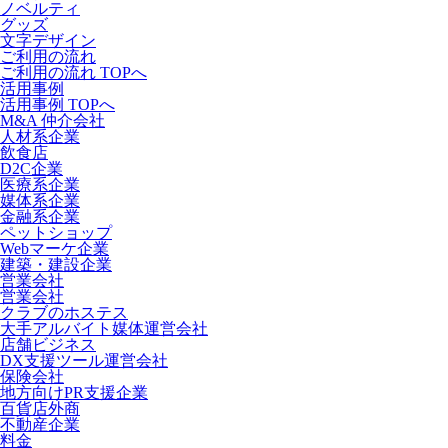
ノベルティ
グッズ
文字デザイン
ご利用の流れ
ご利用の流れ TOPへ
活用事例
活用事例 TOPへ
M&A 仲介会社
人材系企業
飲食店
D2C企業
医療系企業
媒体系企業
金融系企業
ペットショップ
Webマーケ企業
建築・建設企業
営業会社
営業会社
クラブのホステス
大手アルバイト媒体運営会社
店舗ビジネス
DX支援ツール運営会社
保険会社
地方向けPR支援企業
百貨店外商
不動産企業
料金