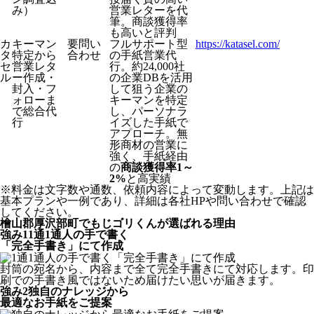
み）
営業レターを代
筆。商談獲得率
も高いと評判
カ
キーマン
要問い
フルサポート型
https://katasel.com/
タ
特定から
合わせ
の手紙営業代
セ
営業レタ
行。約24,000社
ル
ー作成・
の企業DBを活用
封入・フ
して狙う企業の
ォローま
キーマンを特定
で総合代
し、パーソナラ
行
イズした手紙で
アプローチ。無
形商材の営業に
強く、手紙経由
の
商談獲得率1～
2%
と高実績
※料金は文字数や通数、依頼内容によって変動します。上記は
基本プランや一例であり、詳細は各社HPや問い合わせで確認
してください。​
檜山郡厚沢部町でもじゴリくんが選ばれる理由
強み
1
1通1通人の手で書く
「完全手書き」にて作成
封筒の宛名から、内容まで全て完全手書きにて対応します。印
刷での手書き風ではないため届けたい思いが届きます。
強み
2
独自のナレッジから
最適なお手紙をご提案