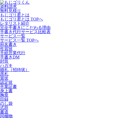
資料請求
無料見積り
もじゴリ君とは
もじゴリ君とは TOPへ
レタリスト紹介
完全手書きにこだわる理由
手書き代行サービス比較表
サービス一覧
サービス一覧 TOPへ
宛名書き
年賀状
手紙営業代行
手書きDM
封筒
ハガキ
婚礼（招待状）
席札
賞状
認定状
卒業証書
身上書
胸章
目録
のし袋
式辞
書道
同梱物