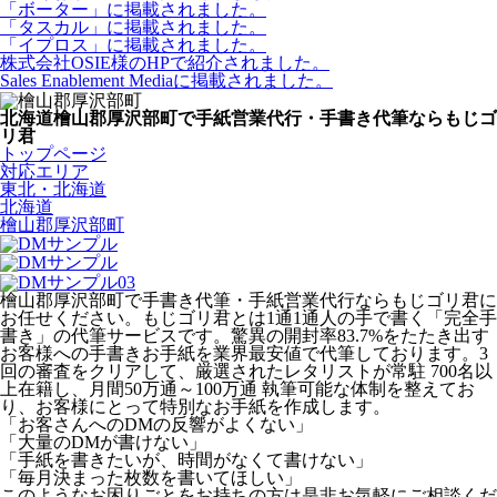
「ボーター」に掲載されました。
「タスカル」に掲載されました。
「イプロス」に掲載されました。
株式会社OSIE様のHPで紹介されました。
Sales Enablement Mediaに掲載されました。
北海道檜山郡厚沢部町で手紙営業代行・手書き代筆ならもじゴ
リ君
トップページ
対応エリア
東北・北海道
北海道
檜山郡厚沢部町
檜山郡厚沢部町で手書き代筆・手紙営業代行ならもじゴリ君に
お任せください。もじゴリ君とは1通1通人の手で書く「完全手
書き」の代筆サービスです。驚異の開封率83.7%をたたき出す
お客様への手書きお手紙を業界最安値で代筆しております。3
回の審査をクリアして、厳選されたレタリストが常駐 700名以
上在籍し、月間50万通～100万通 執筆可能な体制を整えてお
り、お客様にとって特別なお手紙を作成します。
「お客さんへのDMの反響がよくない」
「大量のDMが書けない」
「手紙を書きたいが、時間がなくて書けない」
「毎月決まった枚数を書いてほしい」
このようなお困りごとをお持ちの方は是非お気軽にご相談くだ