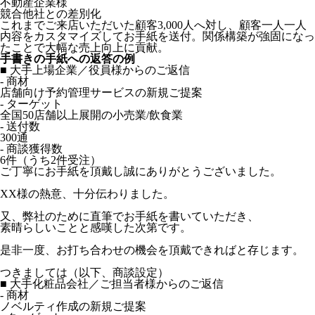
不動産企業様
競合他社との差別化
これまでご来店いただいた顧客3,000人へ対し、顧客一人一人
内容をカスタマイズしてお手紙を送付。関係構築が強固になっ
たことで大幅な売上向上に貢献。
手書きの手紙への返答の例
■ 大手上場企業／役員様からのご返信
- 商材
店舗向け予約管理サービスの新規ご提案
- ターゲット
全国50店舗以上展開の小売業/飲食業
- 送付数
300通
- 商談獲得数
6件（うち2件受注）
ご丁寧にお手紙を頂戴し誠にありがとうございました。
XX様の熱意、十分伝わりました。
又、弊社のために直筆でお手紙を書いていただき、
素晴らしいことと感嘆した次第です。
是非一度、お打ち合わせの機会を頂戴できればと存じます。
つきましては（以下、商談設定）
■ 大手化粧品会社／ご担当者様からのご返信
- 商材
ノベルティ作成の新規ご提案