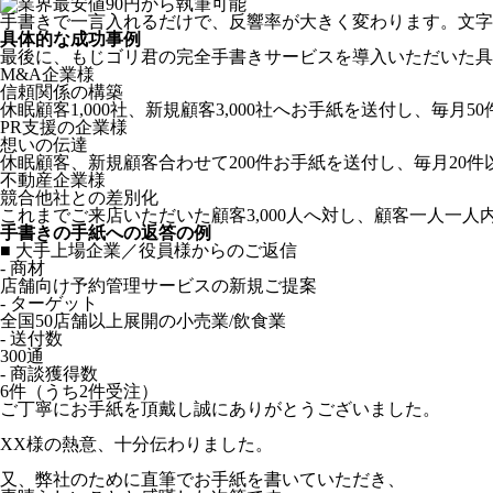
手書きで一言入れるだけで、反響率が大きく変わります。文字
具体的な成功事例
最後に、もじゴリ君の完全手書きサービスを導入いただいた具
M&A企業様
信頼関係の構築
休眠顧客1,000社、新規顧客3,000社へお手紙を送付し、毎
PR支援の企業様
想いの伝達
休眠顧客、新規顧客合わせて200件お手紙を送付し、毎月20
不動産企業様
競合他社との差別化
これまでご来店いただいた顧客3,000人へ対し、顧客一人一
手書きの手紙への返答の例
■ 大手上場企業／役員様からのご返信
- 商材
店舗向け予約管理サービスの新規ご提案
- ターゲット
全国50店舗以上展開の小売業/飲食業
- 送付数
300通
- 商談獲得数
6件（うち2件受注）
ご丁寧にお手紙を頂戴し誠にありがとうございました。
XX様の熱意、十分伝わりました。
又、弊社のために直筆でお手紙を書いていただき、