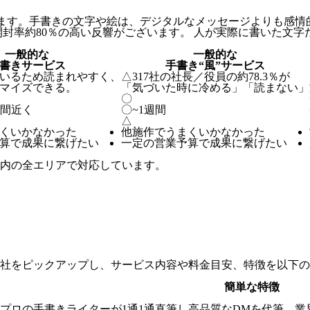
ます。手書きの文字や絵は、デジタルなメッセージよりも感情
開封率約80％の高い反響がございます。 人が実際に書いた文
一般的な
一般的な
書きサービス
手書き“風”サービス
いるため読まれやすく、
△
317社の社長／役員の約78.3％が
マイズできる。
「気づいた時に冷める」「読まない」
〇
週間近く
〇
~1週間
△
くいかなかった
他施作でうまくいかなかった
算で成果に繋げたい
一定の営業予算で成果に繋げたい
内の全エリアで対応しています。
社をピックアップし、サービス内容や料金目安、特徴を以下の
簡単な特徴
プロの手書きライターが1通1通直筆し高品質なDMを代筆。