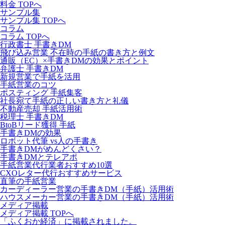
料金 TOPへ
サンプル集
サンプル集 TOPへ
コラム
コラム TOPへ
行政書士 手書きDM
飛び込み営業 不在時の手紙の書き方と例文
通販（EC）×手書きDMの効果とポイント
弁護士 手書きDM
新規営業で手紙を活用
手紙営業のコツ
ポスティング 手紙集客
社長宛て手紙の正しい書き方と礼儀
不動産売却 手紙活用術
税理士 手書きDM
BtoBリード獲得 手紙
手書きDMの効果
ロボット代筆 vs人の手書き
手書きDMがめんどくさい？
手書きDMとテレアポ
手紙営業代行業者おすすめ10選
CXOレター代行おすすめサービス
直筆の手紙営業
カーディーラー営業の手書きDM（手紙）活用術
ハウスメーカー営業の手書きDM（手紙）活用術
メディア掲載
メディア掲載 TOPへ
「ふくおか経済」に掲載されました。