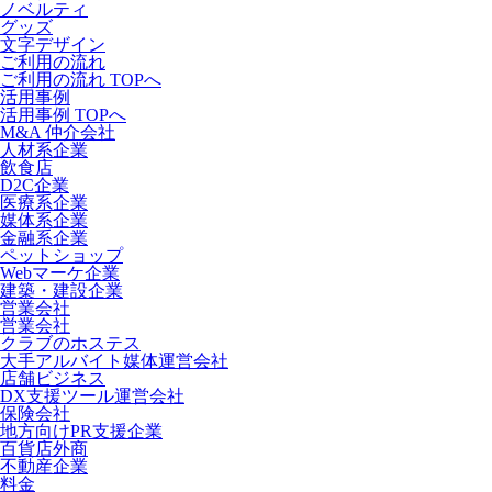
ノベルティ
グッズ
文字デザイン
ご利用の流れ
ご利用の流れ TOPへ
活用事例
活用事例 TOPへ
M&A 仲介会社
人材系企業
飲食店
D2C企業
医療系企業
媒体系企業
金融系企業
ペットショップ
Webマーケ企業
建築・建設企業
営業会社
営業会社
クラブのホステス
大手アルバイト媒体運営会社
店舗ビジネス
DX支援ツール運営会社
保険会社
地方向けPR支援企業
百貨店外商
不動産企業
料金