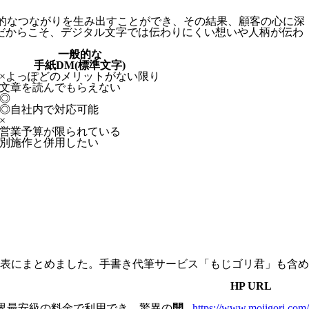
的なつながりを生み出すことができ、その結果、顧客の心に深
字だからこそ、デジタル文字では伝わりにくい想いや人柄が伝わ
一般的な
手紙DM(標準文字)
×
よっぽどのメリットがない限り
文章を読んでもらえない
◎
◎
自社内で対応可能
×
営業予算が限られている
別施作と併用したい
表にまとめました。手書き代筆サービス「もじゴリ君」も含め
HP URL
業界最安級の料金で利用でき、驚異の
開
https://www.mojigori.com/