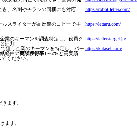
でき、名刺やチラシの同梱にも対応
https://robot-letter.com/
セールスライターが高反響のコピーで手
https://lettaru.com/
企業のキーマンを調査特定し、役員ク
https://letter-target.jp/
と評判
用して狙う企業のキーマンを特定し、パー
https://katasel.com/
紙経由の
商談獲得率1～2%
と高実績
てください。​
だきます。
きます。