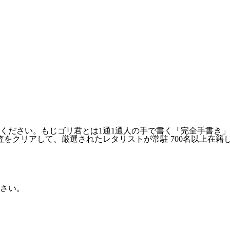
ださい。もじゴリ君とは1通1通人の手で書く「完全手書き」の
クリアして、厳選されたレタリストが常駐 700名以上在籍し、
さい。