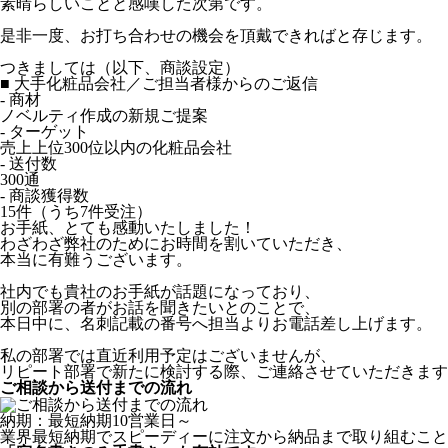
素晴らしいことと感嘆した次第です。
是非一度、お打ち合わせの機会を頂戴できればと存じます。
つきましては（以下、商談設定）
■ 大手化粧品会社／ご担当者様からのご返信
- 商材
ノベルティ作成の新規ご提案
- ターゲット
売上上位300位以内の化粧品会社
- 送付数
300通
- 商談獲得数
15件（うち7件受注）
お手紙、とても感動いたしました！
わざわざ弊社のためにお時間を割いていただき、
本当に有難うございます。
社内でも貴社のお手紙が話題になっており、
別の部署の者がお話を聞きたいとのことで、
本日中に、名刺記載の番号へ担当よりお電話差し上げます。
私の部署では直近利用予定はございませんが、
リピート部署で新たに検討する際、ご連絡させていただきます
ご相談から送付までの流れ
納期：最短納期10営業日～
業界最短納期でスピーディーに注文から納品まで取り組むこと