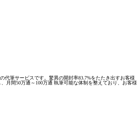
代筆サービスです。驚異の開封率83.7%をたたき出すお客様
月間50万通～100万通 執筆可能な体制を整えており、お客様