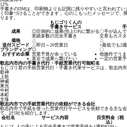
12
%
手書きのDMは、印刷物よりも記憶に残りやすいと言われてい
く印象づけることができます 。心のこもったメッセージで、
ります。
もじゴリくんの
手書きサービス
手
成果
◎
圧倒的に成果(売上UP)に繋がる
〇
手が込んで
実績多数の完全手書き
文章もカスタ
価格
△
△
送付スピード
△
即日～20営業日
×
最低でも2
ブランディング
◎
〇
おすすめ企業
営業予算が余っている
他施作でうま
直近で成果へ繋げたい
一定の営業予
歌志内市内の手書き代行・手紙営業代行可能町名
もじゴリ君の手紙営業代行・手書き代筆サービスは、歌志内市
歌神
上歌
神威
東光
中村
本町
文珠
歌志内市での手紙営業代行の依頼ができる会社
歌志内市で手紙を使った営業代行サービスを依頼できる主な会
て、計5社を紹介します。
会社名
サービス内容
目安料金（税
込）
もじゴ
人の手による完全手書きで営業手紙を
1通約¥240～