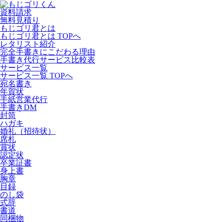
資料請求
無料見積り
もじゴリ君とは
もじゴリ君とは TOPへ
レタリスト紹介
完全手書きにこだわる理由
手書き代行サービス比較表
サービス一覧
サービス一覧 TOPへ
宛名書き
年賀状
手紙営業代行
手書きDM
封筒
ハガキ
婚礼（招待状）
席札
賞状
認定状
卒業証書
身上書
胸章
目録
のし袋
式辞
書道
同梱物