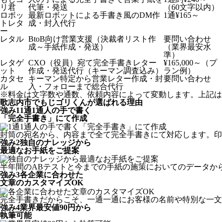
リ君
代筆・発送
（60文字以内）
ロボッ
最新ロボットによる手書き風のDM作
1通¥165～
トレタ
成・封入代行
ー
レタル
BtoB向け営業支援（決裁者リスト作
要問い合わせ
成～手紙作成・発送）
（業界最安水
準）
レタゲ
CXO（役員）宛て完全手書きレター
¥165,000～（プ
ット
作成・発送代行（キーマン調査込み）
ラン例）
カタセ
キーマン特定から営業レター作成・封
要問い合わせ
ル
入・フォローまで総合代行
※料金は文字数や通数、依頼内容によって変動します。上記は
歌志内市でもじゴリくんが選ばれる理由
強み
1
1通1通人の手で書く
「完全手書き」にて作成
封筒の宛名から、内容まで全て完全手書きにて対応します。印
強み
2
独自のナレッジから
最適なお手紙をご提案
半年間のABテストと今までの手紙の施策においてのデータか
強み
3
各企業に合わせた
文章のカスタマイズOK
完全手書きだからこそ、一通一通にお客様の名前や特別な一文
強み
4
業界最安値90円から
執筆可能