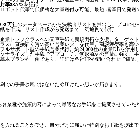
封率83.7%
を記録
ロボット代筆で低価格な大量送付が可能。最短5営業日で発送
680万社のデータベースから決裁者リストを抽出し、プロの
紙を作成。リスト作成から発送まで一気通貫で代行
企業トップクラスへの直筆手紙で新規開拓を支援。ターゲット
ラスに直接届く質の高い営業レターを代筆。商談獲得率も高い
フルサポート型の手紙営業代行。約24,000社の企業DBを活
ソナライズした手紙でアプローチ。無形商材の営業に強く、手
基本プランや一例であり、詳細は各社HPや問い合わせで確認し
刷での手書き風ではないため届けたい思いが届きます。
ら各業種や施策内容によって最適なお手紙をご提案させていた
を入れることができ、自分だけに届いた特別なお手紙を演出で