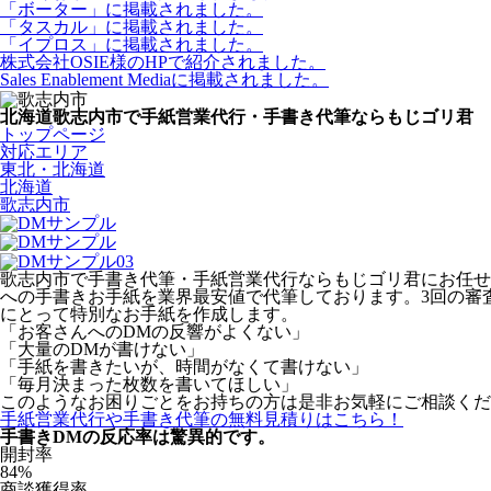
「ボーター」に掲載されました。
「タスカル」に掲載されました。
「イプロス」に掲載されました。
株式会社OSIE様のHPで紹介されました。
Sales Enablement Mediaに掲載されました。
北海道歌志内市で手紙営業代行・手書き代筆ならもじゴリ君
トップページ
対応エリア
東北・北海道
北海道
歌志内市
歌志内市で手書き代筆・手紙営業代行ならもじゴリ君にお任せく
への手書きお手紙を業界最安値で代筆しております。3回の審査を
にとって特別なお手紙を作成します。
「お客さんへのDMの反響がよくない」
「大量のDMが書けない」
「手紙を書きたいが、時間がなくて書けない」
「毎月決まった枚数を書いてほしい」
このようなお困りごとをお持ちの方は是非お気軽にご相談くだ
手紙営業代行や手書き代筆の無料見積りはこちら！
手書きDMの反応率は驚異的です。
開封率
84
%
商談獲得率