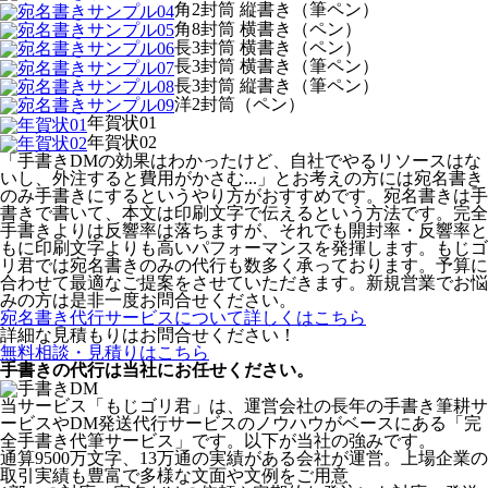
角2封筒 縦書き（筆ペン）
角8封筒 横書き（ペン）
長3封筒 横書き（ペン）
長3封筒 横書き（筆ペン）
長3封筒 縦書き（筆ペン）
洋2封筒（ペン）
年賀状01
年賀状02
「手書きDMの効果はわかったけど、自社でやるリソースはな
いし、外注すると費用がかさむ...」とお考えの方には宛名書き
のみ手書きにするというやり方がおすすめです。宛名書きは手
書きで書いて、本文は印刷文字で伝えるという方法です。完全
手書きよりは反響率は落ちますが、それでも開封率・反響率と
もに印刷文字よりも高いパフォーマンスを発揮します。もじゴ
リ君では宛名書きのみの代行も数多く承っております。予算に
合わせて最適なご提案をさせていただきます。新規営業でお悩
みの方は是非一度お問合せください。
宛名書き代行サービスについて詳しくはこちら
詳細な見積もりはお問合せください！
無料相談・見積りはこちら
手書きの代行は当社にお任せください。
当サービス「もじゴリ君」は、運営会社の長年の手書き筆耕サ
ービスやDM発送代行サービスのノウハウがベースにある「完
全手書き代筆サービス」です。以下が当社の強みです。
通算9500万文字、13万通の実績がある会社が運営。上場企業の
取引実績も豊富で多様な文面や文例をご用意