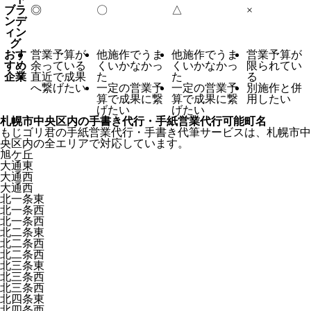
ブラ
◎
〇
△
×
ンデ
ィン
グ
おす
営業予算が
他施作でうま
他施作でうま
営業予算が
すめ
余っている
くいかなかっ
くいかなかっ
限られてい
企業
直近で成果
た
た
る
へ繋げたい
一定の営業予
一定の営業予
別施作と併
算で成果に繋
算で成果に繋
用したい
げたい
げたい
札幌市中央区内の手書き代行・手紙営業代行可能町名
もじゴリ君の手紙営業代行・手書き代筆サービスは、札幌市中
央区内の全エリアで対応しています。
旭ケ丘
大通東
大通西
大通西
北一条東
北一条西
北一条西
北二条東
北二条西
北二条西
北三条東
北三条西
北三条西
北四条東
北四条西