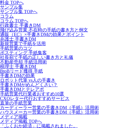
料金 TOPへ
サンプル集
サンプル集 TOPへ
コラム
コラム TOPへ
行政書士 手書きDM
飛び込み営業 不在時の手紙の書き方と例文
通販（EC）×手書きDMの効果とポイント
弁護士 手書きDM
新規営業で手紙を活用
手紙営業のコツ
ポスティング 手紙集客
社長宛て手紙の正しい書き方と礼儀
不動産売却 手紙活用術
税理士 手書きDM
BtoBリード獲得 手紙
手書きDMの効果
ロボット代筆 vs人の手書き
手書きDMがめんどくさい？
手書きDMとテレアポ
手紙営業代行業者おすすめ10選
CXOレター代行おすすめサービス
直筆の手紙営業
カーディーラー営業の手書きDM（手紙）活用術
ハウスメーカー営業の手書きDM（手紙）活用術
メディア掲載
メディア掲載 TOPへ
「ふくおか経済」に掲載されました。