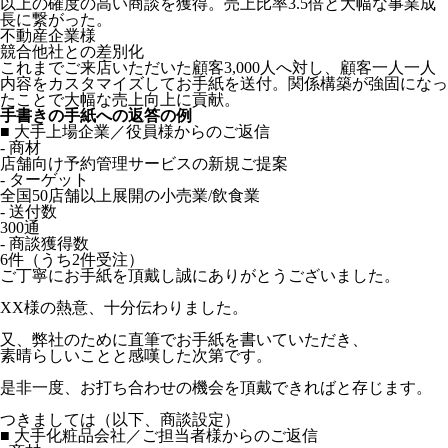
以上の確度の高い商談を獲得。売上比率3.5倍と大幅な事業成
長に繋がった。
不動産企業様
競合他社との差別化
これまでご来店いただいた顧客3,000人へ対し、顧客一人一人
内容をカスタマイズしてお手紙を送付。関係構築が強固になっ
たことで大幅な売上向上に貢献。
手書きの手紙への返答の例
■ 大手上場企業／役員様からのご返信
- 商材
店舗向け予約管理サービスの新規ご提案
- ターゲット
全国50店舗以上展開の小売業/飲食業
- 送付数
300通
- 商談獲得数
6件（うち2件受注）
ご丁寧にお手紙を頂戴し誠にありがとうございました。
XX様の熱意、十分伝わりました。
又、弊社のために直筆でお手紙を書いていただき、
素晴らしいことと感嘆した次第です。
是非一度、お打ち合わせの機会を頂戴できればと存じます。
つきましては（以下、商談設定）
■ 大手化粧品会社／ご担当者様からのご返信