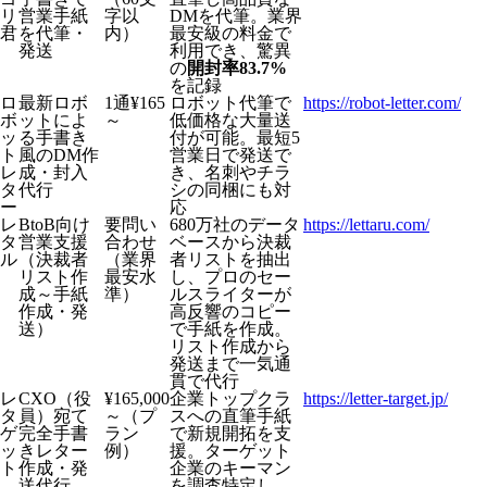
リ
営業手紙
字以
DMを代筆。業界
君
を代筆・
内）
最安級の料金で
発送
利用でき、驚異
の
開封率83.7%
を記録
ロ
最新ロボ
1通¥165
ロボット代筆で
https://robot-letter.com/
ボ
ットによ
～
低価格な大量送
ッ
る手書き
付が可能。最短5
ト
風のDM作
営業日で発送で
レ
成・封入
き、名刺やチラ
タ
代行
シの同梱にも対
ー
応
レ
BtoB向け
要問い
680万社のデータ
https://lettaru.com/
タ
営業支援
合わせ
ベースから決裁
ル
（決裁者
（業界
者リストを抽出
リスト作
最安水
し、プロのセー
成～手紙
準）
ルスライターが
作成・発
高反響のコピー
送）
で手紙を作成。
リスト作成から
発送まで一気通
貫で代行
レ
CXO（役
¥165,000
企業トップクラ
https://letter-target.jp/
タ
員）宛て
～（プ
スへの直筆手紙
ゲ
完全手書
ラン
で新規開拓を支
ッ
きレター
例）
援。ターゲット
ト
作成・発
企業のキーマン
送代行
を調査特定し、