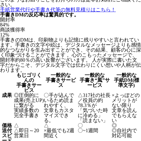
さい。
手紙営業代行や手書き代筆の無料見積りはこちら！
手書きDMの反応率は驚異的です。
開封率
84
%
商談獲得率
12
%
手書きのDMは、印刷物よりも記憶に残りやすいと言われてい
ます。手書きの文字や絵は、デジタルなメッセージよりも感情
的なつながりを生み出すことができ、その結果、顧客の心に深
く印象づけることができます 。心のこもったメッセージで、
開封率約80％の高い反響がございます。 人が実際に書いた文
字だからこそ、デジタル文字では伝わりにくい想いや人柄が伝
わります。
もじゴリく
一般的な
一般的な
一般的な
んの
手書きサービ
手書き“風”サ
手紙DM(標
手書きサー
ス
ービス
準文字)
ビス
成果
◎
圧倒的に
〇
手が込んで
△
317社の社長
×
よっぽどの
成果(売上UP)
いるため読ま
／役員の約
メリットが
に繋がる
れやすく、
78.3％が
ない限り
実績多数の
文章もカスタ
「気づいた時
文章を読ん
完全手書き
マイズでき
に冷める」
でもらえな
る。
「読まない」
い
価格
△
△
〇
◎
送付
△
即日～20
×
最低でも2週
〇
~1週間
◎
自社内で
スピ
営業日
間近く
対応可能
ード