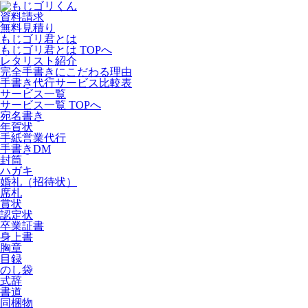
資料請求
無料見積り
もじゴリ君とは
もじゴリ君とは TOPへ
レタリスト紹介
完全手書きにこだわる理由
手書き代行サービス比較表
サービス一覧
サービス一覧 TOPへ
宛名書き
年賀状
手紙営業代行
手書きDM
封筒
ハガキ
婚礼（招待状）
席札
賞状
認定状
卒業証書
身上書
胸章
目録
のし袋
式辞
書道
同梱物