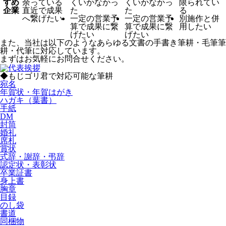
すめ
余っている
くいかなかっ
くいかなかっ
限られてい
企業
直近で成果
た
た
る
へ繋げたい
一定の営業予
一定の営業予
別施作と併
算で成果に繋
算で成果に繋
用したい
げたい
げたい
また、当社は以下のようなあらゆる文書の手書き筆耕・毛筆筆
耕・代筆に対応しています。
まずはお気軽にお問合せください。
◆もじゴリ君で対応可能な筆耕
宛名
年賀状・年賀はがき
ハガキ（葉書）
手紙
DM
封筒
婚礼
席札
賞状
式辞・謝辞・弔辞
認定状・表彰状
卒業証書
身上書
胸章
目録
のし袋
書道
同梱物