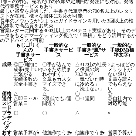
1部～の対応。宛名だけの依頼や定期的な発注にも対応。発送
代行業務サービスもあり
厳しい審査を通過した、手書き代筆専門の700名以上のレタリ
ストが在籍。様々な書体に対応が可能
長年のノウハウがつまったガイドラインを用いた3回以上の検
品体制で高品質をお約束
営業レターに関する300社以上のABテスト実績があり、そのデ
ータをもとにマーケティング視点で「筆耕」をどう活用するか
のアドバイスが可能
もじゴリく
一般的な
一般的な
一般的な
んの
手書きサービ
手書き“風”サ
手紙DM(標
手書きサー
ス
ービス
準文字)
ビス
成果
◎
圧倒的に
〇
手が込んで
△
317社の社長
×
よっぽどの
成果(売上UP)
いるため読ま
／役員の約
メリットが
に繋がる
れやすく、
78.3％が
ない限り
実績多数の
文章もカスタ
「気づいた時
文章を読ん
完全手書き
マイズでき
に冷める」
でもらえな
る。
「読まない」
い
価格
△
△
〇
◎
送付
△
即日～20
×
最低でも2週
〇
~1週間
◎
自社内で
スピ
営業日
間近く
対応可能
ード
ブラ
◎
〇
△
×
ンデ
ィン
グ
おす
営業予算が
他施作でうま
他施作でうま
営業予算が