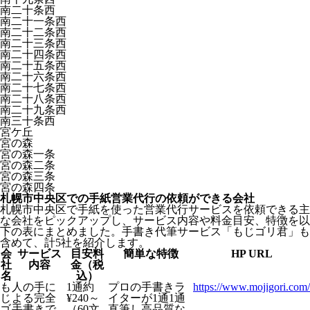
南二十条西
南二十一条西
南二十二条西
南二十三条西
南二十四条西
南二十五条西
南二十六条西
南二十七条西
南二十八条西
南二十九条西
南三十条西
宮ケ丘
宮の森
宮の森一条
宮の森二条
宮の森三条
宮の森四条
札幌市中央区での手紙営業代行の依頼ができる会社
札幌市中央区で手紙を使った営業代行サービスを依頼できる主
な会社をピックアップし、サービス内容や料金目安、特徴を以
下の表にまとめました。手書き代筆サービス「もじゴリ君」も
含めて、計5社を紹介します。
会
サービス
目安料
簡単な特徴
HP URL
社
内容
金（税
名
込）
も
人の手に
1通約
プロの手書きラ
https://www.mojigori.com/
じ
よる完全
¥240～
イターが1通1通
ゴ
手書きで
（60文
直筆し高品質な