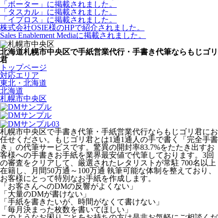
「ボーター」に掲載されました。
「タスカル」に掲載されました。
「イプロス」に掲載されました。
株式会社OSIE様のHPで紹介されました。
Sales Enablement Mediaに掲載されました。
北海道札幌市中央区で手紙営業代行・手書き代筆ならもじゴリ
君
トップページ
対応エリア
東北・北海道
北海道
札幌市中央区
札幌市中央区で手書き代筆・手紙営業代行ならもじゴリ君にお
任せください。もじゴリ君とは1通1通人の手で書く「完全手書
き」の代筆サービスです。驚異の開封率83.7%をたたき出すお
客様への手書きお手紙を業界最安値で代筆しております。3回
の審査をクリアして、厳選されたレタリストが常駐 700名以上
在籍し、月間50万通～100万通 執筆可能な体制を整えており、
お客様にとって特別なお手紙を作成します。
「お客さんへのDMの反響がよくない」
「大量のDMが書けない」
「手紙を書きたいが、時間がなくて書けない」
「毎月決まった枚数を書いてほしい」
このようなお困りごとをお持ちの方は是非お気軽にご相談くだ