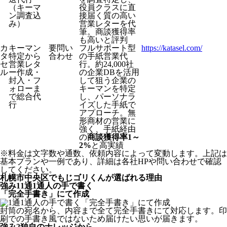
（キーマ
役員クラスに直
ン調査込
接届く質の高い
み）
営業レターを代
筆。商談獲得率
も高いと評判
カ
キーマン
要問い
フルサポート型
https://katasel.com/
タ
特定から
合わせ
の手紙営業代
セ
営業レタ
行。約24,000社
ル
ー作成・
の企業DBを活用
封入・フ
して狙う企業の
ォローま
キーマンを特定
で総合代
し、パーソナラ
行
イズした手紙で
アプローチ。無
形商材の営業に
強く、手紙経由
の
商談獲得率1～
2%
と高実績
※料金は文字数や通数、依頼内容によって変動します。上記は
基本プランや一例であり、詳細は各社HPや問い合わせで確認
してください。​
札幌市中央区でもじゴリくんが選ばれる理由
強み
1
1通1通人の手で書く
「完全手書き」にて作成
封筒の宛名から、内容まで全て完全手書きにて対応します。印
刷での手書き風ではないため届けたい思いが届きます。
強み
2
独自のナレッジから