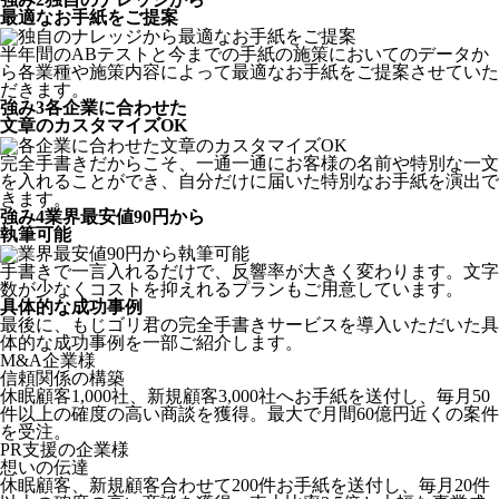
最適なお手紙をご提案
半年間のABテストと今までの手紙の施策においてのデータか
ら各業種や施策内容によって最適なお手紙をご提案させていた
だきます。
強み
3
各企業に合わせた
文章のカスタマイズOK
完全手書きだからこそ、一通一通にお客様の名前や特別な一文
を入れることができ、自分だけに届いた特別なお手紙を演出で
きます。
強み
4
業界最安値90円から
執筆可能
手書きで一言入れるだけで、反響率が大きく変わります。文字
数が少なくコストを抑えれるプランもご用意しています。
具体的な成功事例
最後に、もじゴリ君の完全手書きサービスを導入いただいた具
体的な成功事例を一部ご紹介します。
M&A企業様
信頼関係の構築
休眠顧客1,000社、新規顧客3,000社へお手紙を送付し、毎月50
件以上の確度の高い商談を獲得。最大で月間60億円近くの案件
を受注。
PR支援の企業様
想いの伝達
休眠顧客、新規顧客合わせて200件お手紙を送付し、毎月20件