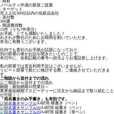
- 商材
ノベルティ作成の新規ご提案
- ターゲット
売上上位300位以内の化粧品会社
- 送付数
300通
- 商談獲得数
15件（うち7件受注）
お手紙、とても感動いたしました！
わざわざ弊社のためにお時間を割いていただき、
本当に有難うございます。
社内でも貴社のお手紙が話題になっており、
別の部署の者がお話を聞きたいとのことで、
本日中に、名刺記載の番号へ担当よりお電話差し上げます。
私の部署では直近利用予定はございませんが、
リピート部署で新たに検討する際、ご連絡させていただきま
す。
ご相談から送付までの流れ
納期：最短納期10営業日～
業界最短納期でスピーディーに注文から納品まで取り組むこと
が可能！！
「宛名書きのみ手書き」も有効です。
A4封筒 横書き（ペン）
A4封筒 縦書き（ペン）
A4封筒 縦書き（筆ペン）