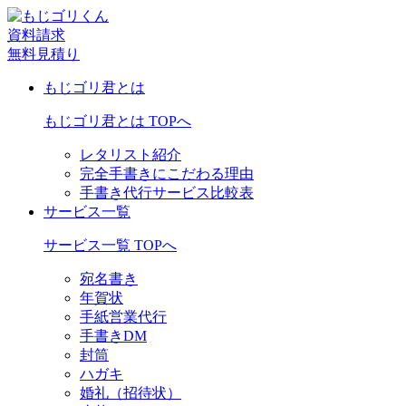
資料請求
無料見積り
もじゴリ君とは
もじゴリ君とは TOPへ
レタリスト紹介
完全手書きにこだわる理由
手書き代行サービス比較表
サービス一覧
サービス一覧 TOPへ
宛名書き
年賀状
手紙営業代行
手書きDM
封筒
ハガキ
婚礼（招待状）