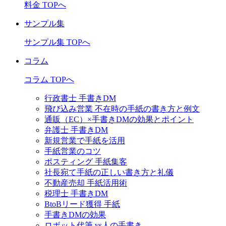
料金 TOPへ
サンプル集
サンプル集 TOPへ
コラム
コラム TOPへ
行政書士 手書きDM
飛び込み営業 不在時の手紙の書き方と例文
通販（EC）×手書きDMの効果とポイント
弁護士 手書きDM
新規営業で手紙を活用
手紙営業のコツ
ポスティング 手紙集客
社長宛て手紙の正しい書き方と礼儀
不動産売却 手紙活用術
税理士 手書きDM
BtoBリード獲得 手紙
手書きDMの効果
ロボット代筆 vs人の手書き