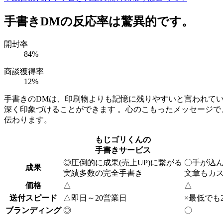
手書きDMの反応率は驚異的です。
開封率
84
%
商談獲得率
12
%
手書きのDMは、印刷物よりも記憶に残りやすいと言われて
深く印象づけることができます 。心のこもったメッセージで
伝わります。
もじゴリくんの
手書きサービス
◎
圧倒的に成果(売上UP)に繋がる
〇
手が込
成果
実績多数の完全手書き
文章もカ
価格
△
△
送付スピード
△
即日～20営業日
×
最低でも
ブランディング
◎
〇