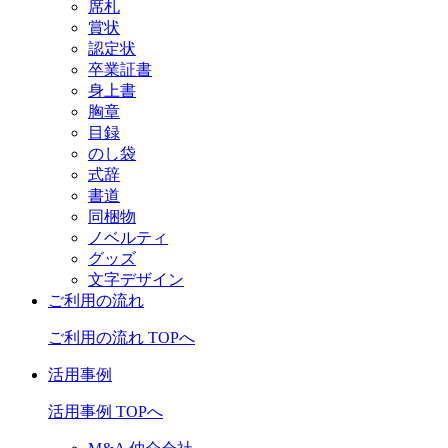
席札
賞状
認定状
卒業証書
身上書
胸章
目録
のし袋
式辞
書道
同梱物
ノベルティ
グッズ
文字デザイン
ご利用の流れ
ご利用の流れ TOPへ
活用事例
活用事例 TOPへ