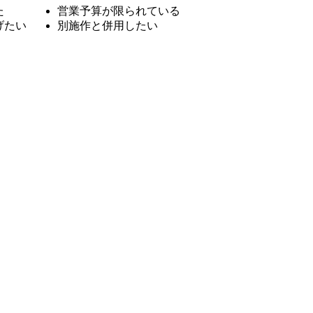
た
営業予算が限られている
げたい
別施作と併用したい