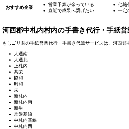
営業予算が余っている
他施
おすすめ企業
直近で成果へ繋げたい
一定
河西郡中札内村内の手書き代行・手紙営
もじゴリ君の手紙営業代行・手書き代筆サービスは、河西郡
大通南
大通北
上札内
共栄
協和
興和
栄
新札内
新札内南
新生
常盤基線
中札内基線
中札内西