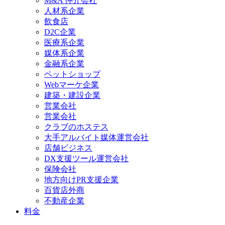
M&A 仲介会社
人材系企業
飲食店
D2C企業
医療系企業
媒体系企業
金融系企業
ペットショップ
Webマーケ企業
建築・建設企業
営業会社
営業会社
クラブのホステス
大手アルバイト媒体運営会社
店舗ビジネス
DX支援ツール運営会社
保険会社
地方向けPR支援企業
百貨店外商
不動産企業
料金