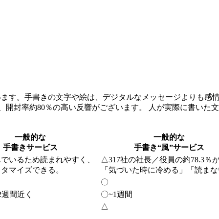
います。手書きの文字や絵は、デジタルなメッセージよりも感
、開封率約80％の高い反響がございます。 人が実際に書いた
一般的な
一般的な
手書きサービス
手書き“風”サービス
んでいるため読まれやすく、
△
317社の社長／役員の約78.3％
スタマイズできる。
「気づいた時に冷める」「読まな
〇
2週間近く
〇
~1週間
△