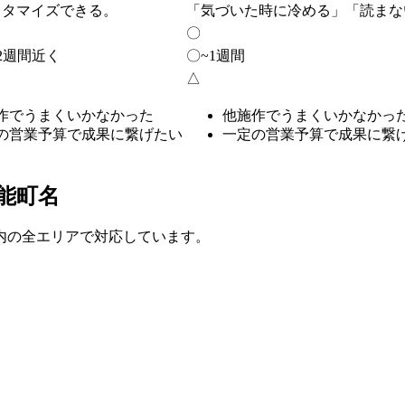
スタマイズできる。
「気づいた時に冷める」「読まな
〇
2週間近く
〇
~1週間
△
作でうまくいかなかった
他施作でうまくいかなかっ
の営業予算で成果に繋げたい
一定の営業予算で成果に繋
能町名
内の全エリアで対応しています。