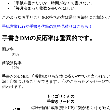
「手紙を書きたいが、時間がなくて書けない」
「毎月決まった枚数を書いてほしい」
このようなお困りごとをお持ちの方は是非お気軽にご相談く
手紙営業代行や手書き代筆の無料見積りはこちら！
手書きDMの反応率は驚異的です。
開封率
84
%
商談獲得率
12
%
手書きのDMは、印刷物よりも記憶に残りやすいと言われて
深く印象づけることができます 。心のこもったメッセージで
伝わります。
もじゴリくんの
手書きサービス
◎
圧倒的に成果(売上UP)に繋がる
〇
手が込