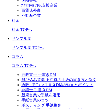
保険会社
地方向けPR支援企業
百貨店外商
不動産企業
料金
料金 TOPへ
サンプル集
サンプル集 TOPへ
コラム
コラム TOPへ
行政書士 手書きDM
飛び込み営業 不在時の手紙の書き方と例文
通販（EC）×手書きDMの効果とポイント
弁護士 手書きDM
新規営業で手紙を活用
手紙営業のコツ
ポスティング 手紙集客