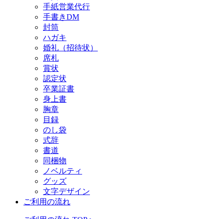
手紙営業代行
手書きDM
封筒
ハガキ
婚礼（招待状）
席札
賞状
認定状
卒業証書
身上書
胸章
目録
のし袋
式辞
書道
同梱物
ノベルティ
グッズ
文字デザイン
ご利用の流れ