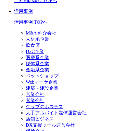
ご利用の流れ TOPへ
活用事例
活用事例 TOPへ
M&A 仲介会社
人材系企業
飲食店
D2C企業
医療系企業
媒体系企業
金融系企業
ペットショップ
Webマーケ企業
建築・建設企業
営業会社
営業会社
クラブのホステス
大手アルバイト媒体運営会社
店舗ビジネス
DX支援ツール運営会社