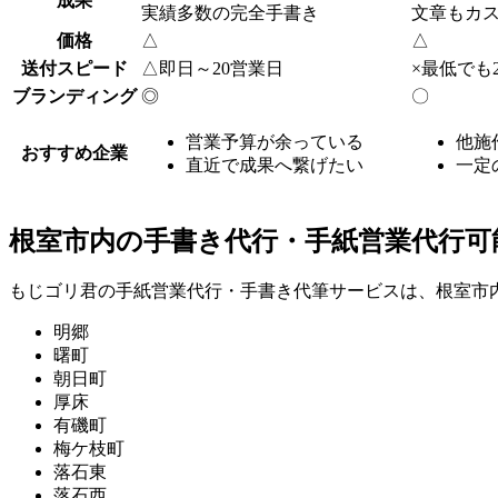
成果
実績多数の完全手書き
文章もカ
価格
△
△
送付スピード
△
即日～20営業日
×
最低でも
ブランディング
◎
〇
営業予算が余っている
他施
おすすめ企業
直近で成果へ繋げたい
一定
根室市内の手書き代行・手紙営業代行可
もじゴリ君の手紙営業代行・手書き代筆サービスは、根室市
明郷
曙町
朝日町
厚床
有磯町
梅ケ枝町
落石東
落石西