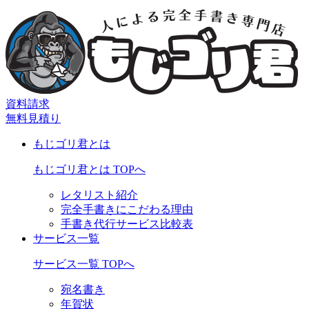
資料請求
無料見積り
もじゴリ君とは
もじゴリ君とは TOPへ
レタリスト紹介
完全手書きにこだわる理由
手書き代行サービス比較表
サービス一覧
サービス一覧 TOPへ
宛名書き
年賀状