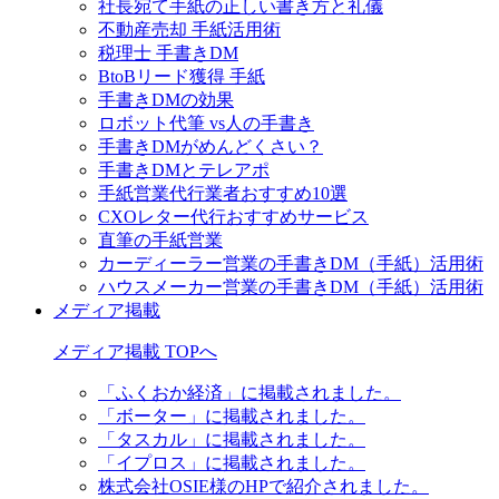
社長宛て手紙の正しい書き方と礼儀
不動産売却 手紙活用術
税理士 手書きDM
BtoBリード獲得 手紙
手書きDMの効果
ロボット代筆 vs人の手書き
手書きDMがめんどくさい？
手書きDMとテレアポ
手紙営業代行業者おすすめ10選
CXOレター代行おすすめサービス
直筆の手紙営業
カーディーラー営業の手書きDM（手紙）活用術
ハウスメーカー営業の手書きDM（手紙）活用術
メディア掲載
メディア掲載 TOPへ
「ふくおか経済」に掲載されました。
「ボーター」に掲載されました。
「タスカル」に掲載されました。
「イプロス」に掲載されました。
株式会社OSIE様のHPで紹介されました。