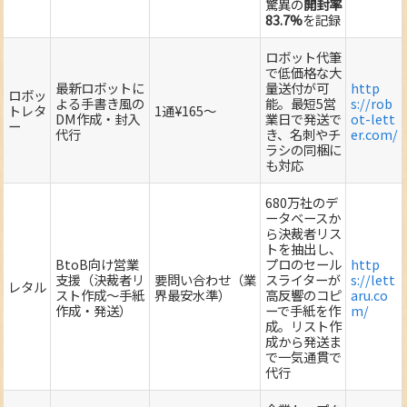
驚異の
開封率
83.7%
を記録
ロボット代筆
で低価格な大
最新ロボットに
量送付が可
http
ロボッ
よる手書き風の
能。最短5営
s://rob
トレタ
1通¥165～
DM作成・封入
業日で発送で
ot-lett
ー
代行
き、名刺やチ
er.com/
ラシの同梱に
も対応
680万社のデ
ータベースか
ら決裁者リス
トを抽出し、
BtoB向け営業
プロのセール
http
支援（決裁者リ
要問い合わせ（業
スライターが
s://lett
レタル
スト作成～手紙
界最安水準）
高反響のコピ
aru.co
作成・発送）
ーで手紙を作
m/
成。リスト作
成から発送ま
で一気通貫で
代行