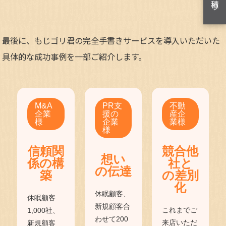
最後に、もじゴリ君の完全手書きサービスを導入いただいた
具体的な成功事例を一部ご紹介します。
M&A
PR支
不動
企業
援の
産企
様
企業
業様
様
信頼関
競合他
想い
係の構
社と
の伝達
築
の差別
化
休眠顧客、
休眠顧客
新規顧客合
これまでご
1,000社、
わせて200
来店いただ
新規顧客