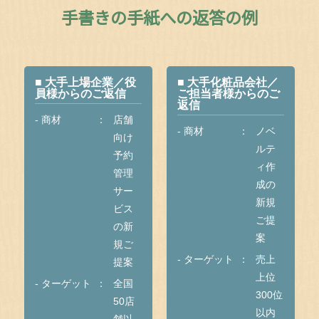
手書きの手紙への返答の例
■ 大手上場企業／役
■ 大手化粧品会社／
員様からのご返信
ご担当者様からのご
返信
- 商材
店舗
- 商材
ノベ
向け
ルテ
予約
ィ作
管理
成の
サー
新規
ビス
ご提
の新
案
規ご
- ターゲット
売上
提案
上位
- ターゲット
全国
300位
50店
以内
舗以