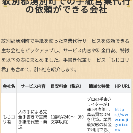
紋別郡湧別町での手紙営業代行
の依頼ができる会社
紋別郡湧別町で手紙を使った営業代行サービスを依頼できる
主な会社をピックアップし、サービス内容や料金目安、特徴
を以下の表にまとめました。手書き代筆サービス「もじゴリ
君」も含めて、計5社を紹介します。
会社名
サービス内容
目安料金（税込）
簡単な特徴
HP URL
プロの手書き
ライターが1
通1通直筆し
http
人の手による完
高品質なDM
s://ww
もじゴ
全手書きで営業
1通約¥240～（60
を代筆。業界
w.moji
リ君
手紙を代筆・発
文字以内）
最安級の料金
gori.co
送
で利用でき、
m/