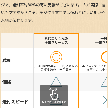
ジで、開封率約80％の高い反響がございます。 人が実際に書
いた文字だからこそ、デジタル文字では伝わりにくい想いや
人柄が伝わります。
もじゴリくんの
一般
手書きサービス
手書き
◎
成果
圧倒的に成果(売上UP)に繋がる
手が込んでいるた
実績多数の完全手書き
文章もカスタ
△
価格
△
送付スピード