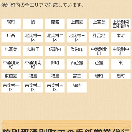
湧別町内の全エリアで対応しています。
曙町
旭
開盛
上芭露
上富美
上湧別屯
田市街地
川西
北兵村一
北兵村二
北兵村三
計呂地
栄町
区
区
区
札富美
志撫子
信部内
登栄床
中湧別北
中湧別中
町
町
中湧別東
中湧別南
錦町
西芭露
芭露
東
町
町
東芭露
福島
福島
富美
緑町
港町
南兵村一
南兵村二
南兵村三
緑蔭
区
区
区