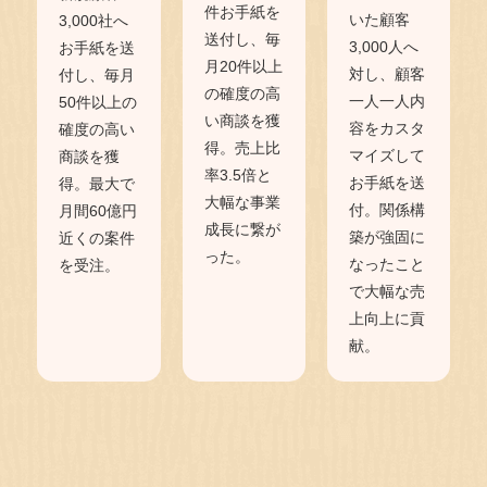
件お手紙を
いた顧客
3,000社へ
送付し、毎
3,000人へ
お手紙を送
月20件以上
対し、顧客
付し、毎月
の確度の高
一人一人内
50件以上の
い商談を獲
容をカスタ
確度の高い
得。売上比
マイズして
商談を獲
率3.5倍と
お手紙を送
得。最大で
大幅な事業
付。関係構
月間60億円
成長に繋が
築が強固に
近くの案件
った。
なったこと
を受注。
で大幅な売
上向上に貢
献。