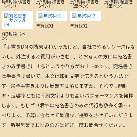
角8封筒 横書き
長3封筒 横書き
長3封筒 横書き
長3封筒 縦書き
（ペン）
（ペン）
（筆ペン）
（筆ペン）
年賀状01
年賀状02
洋2封筒（ペ
ン）
「手書きDMの効果はわかったけど、自社でやるリソースはな
いし、外注すると費用がかさむ...」とお考えの方には宛名書
きのみ手書きにするというやり方がおすすめです。宛名書き
は手書きで書いて、本文は印刷文字で伝えるという方法で
す。完全手書きよりは反響率は落ちますが、それでも開封
率・反響率ともに印刷文字よりも高いパフォーマンスを発揮
します。もじゴリ君では宛名書きのみの代行も数多く承って
おります。予算に合わせて最適なご提案をさせていただきま
す。新規営業でお悩みの方は是非一度お問合せください。