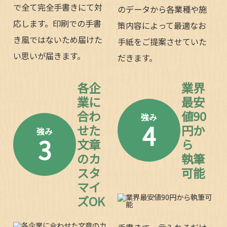
で全て完全手書きにて対
のデータから各業種や施
応します。印刷での手書
策内容によって最適なお
き風ではないため届けた
手紙をご提案させていた
い思いが届きます。
だきます。
各企
業界
業に
最安
合わ
値90
強み
4
せた
円か
強み
3
文章
ら
のカ
執筆
スタ
可能
マイ
ズOK