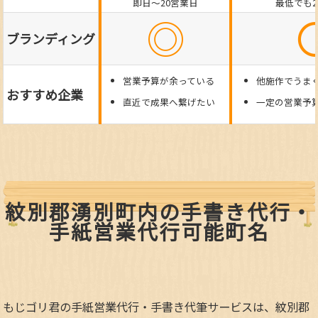
即日～20営業日
最低でも
◎
ブランディング
営業予算が余っている
他施作でうま
おすすめ企業
直近で成果へ繋げたい
一定の営業予
紋別郡湧別町内の手書き代行・
手紙営業代行可能町名
もじゴリ君の手紙営業代行・手書き代筆サービスは、紋別郡