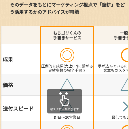
そのデータをもとにマーケティング視点で「筆耕」をど
う活用するかのアドバイスが可能
もじゴリくんの
一般
手書きサービス
手書き
◎
成果
圧倒的に成果(売上UP)に繋がる
手が込んでいるた
実績多数の完全手書き
文章もカスタ
△
価格
△
送付スピード
横スクロールできます
即日～20営業日
最低でも