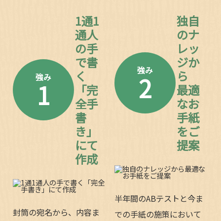
1通1
独自
通人
のナ
の手
レッ
で書
ジか
強み
く
ら
2
強み
1
「完
最適
全手
なお
書
手紙
き」
をご
にて
提案
作成
半年間のABテストと今ま
封筒の宛名から、内容ま
での手紙の施策において