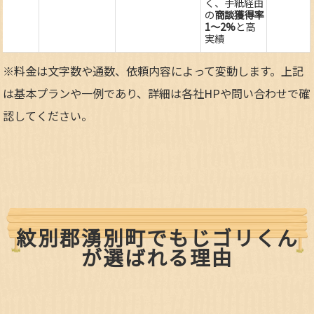
く、手紙経由
の
商談獲得率
1～2%
と高
実績
※料金は文字数や通数、依頼内容によって変動します。上記
は基本プランや一例であり、詳細は各社HPや問い合わせで確
認してください。​
紋別郡湧別町でもじゴリくん
が選ばれる理由