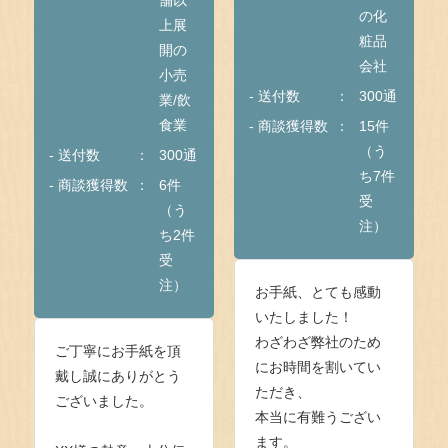
の化
上展
粧品
開の
会社
小売
- 送付数
300通
業/飲
食業
- 商談獲得数
15件
（う
- 送付数
300通
ち7件
- 商談獲得数
6件
受
（う
注）
ち2件
受
注）
お手紙、とても感動
いたしました！
わざわざ弊社のため
ご丁寧にお手紙を頂
にお時間を割いてい
戴し誠にありがとう
ただき、
ございました。
本当に有難うござい
ます。