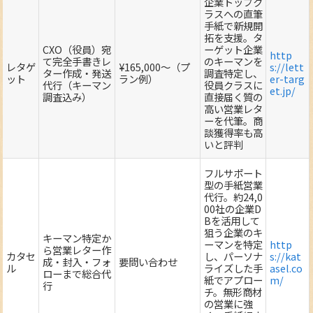
企業トップク
ラスへの直筆
手紙で新規開
拓を支援。タ
CXO（役員）宛
ーゲット企業
http
て完全手書きレ
のキーマンを
レタゲ
¥165,000～（プ
s://lett
ター作成・発送
調査特定し、
ット
ラン例）
er-targ
代行（キーマン
役員クラスに
et.jp/
調査込み）
直接届く質の
高い営業レタ
ーを代筆。商
談獲得率も高
いと評判
フルサポート
型の手紙営業
代行。約24,0
00社の企業D
Bを活用して
狙う企業のキ
キーマン特定か
ーマンを特定
http
ら営業レター作
カタセ
し、パーソナ
s://kat
成・封入・フォ
要問い合わせ
ル
ライズした手
asel.co
ローまで総合代
紙でアプロー
m/
行
チ。無形商材
の営業に強