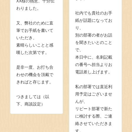
XX様の熱意、十分伝
わりました。
社内でも貴社のお手
紙が話題になってお
又、弊社のために直
り、
筆でお手紙を書いて
別の部署の者がお話
いただき、
を聞きたいとのこと
素晴らしいことと感
で、
嘆した次第です。
本日中に、名刺記載
の番号へ担当よりお
是非一度、お打ち合
電話差し上げます。
わせの機会を頂戴で
きればと存じます。
私の部署では直近利
用予定はございませ
つきましては（以
んが、
下、商談設定）
リピート部署で新た
に検討する際、ご連
絡させていただきま
す。