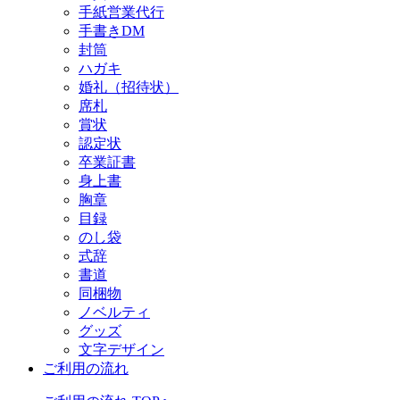
手紙営業代行
手書きDM
封筒
ハガキ
婚礼（招待状）
席札
賞状
認定状
卒業証書
身上書
胸章
目録
のし袋
式辞
書道
同梱物
ノベルティ
グッズ
文字デザイン
ご利用の流れ