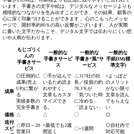
います。手書きの文字や絵は、デジタルなメッセージよりも
感情的なつながりを生み出すことができ、その結果、顧客の
心に深く印象づけることができます 。心のこもったメッセ
ージで、開封率約80％の高い反響がございます。 人が実際
に書いた文字だからこそ、デジタル文字では伝わりにくい想
いや人柄が伝わります。
もじゴリく
一般的な
一般的な
一般的な
んの
手書きサービ
手書き“風”サ
手紙DM(標
手書きサー
ス
ービス
準文字)
ビス
◎
圧倒的に
〇
手が込んで
△
317社の社
×
よっぽど
成果(売上
いるため読ま
長／役員の約
のメリット
UP)に繋が
れやすく、
78.3％が
がない限り
成果
る
文章もカスタ
「気づいた時
文章を読ん
実績多数の
マイズでき
に冷める」
でもらえな
完全手書き
る。
「読まない」
い
価格
△
△
〇
◎
送付
△
即日～20
×
最低でも2週
◎
自社内で
スピ
〇
~1週間
営業日
間近く
対応可能