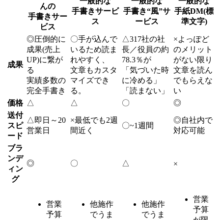
一般的な
一般的な
一般的な
んの
手書きサービ
手書き“風”サ
手紙DM(標
手書きサー
ス
ービス
準文字)
ビス
◎
圧倒的に
〇
手が込んで
△
317社の社
×
よっぽど
成果(売上
いるため読ま
長／役員の約
のメリット
UP)に繋が
れやすく、
78.3％が
がない限り
成果
る
文章もカスタ
「気づいた時
文章を読ん
実績多数の
マイズでき
に冷める」
でもらえな
完全手書き
る。
「読まない」
い
価格
△
△
〇
◎
送付
△
即日～20
×
最低でも2週
◎
自社内で
スピ
〇
~1週間
営業日
間近く
対応可能
ード
ブラ
ンデ
◎
〇
△
×
ィン
グ
営業
営業
他施作
他施作
予算
予算
でうま
でうま
が限