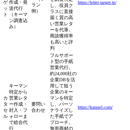
ゲ
作成・発
https://letter-target.jp/
ラン
し、役員ク
ッ
送代行
例）
ラスに直接
ト
（キーマ
届く質の高
ン調査込
い営業レタ
み）
ーを代筆。
商談獲得率
も高いと評
判
フルサポー
ト型の手紙
営業代行。
約24,000社の
企業DBを活
キーマン
用して狙う
特定から
企業のキー
カ
営業レタ
マンを特定
タ
ー作成・
要問い
し、パーソ
https://katasel.com/
セ
封入・フ
合わせ
ナライズし
ル
ォローま
た手紙でア
で総合代
プローチ。
行
無形商材の