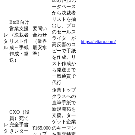
680万社のデ
ータベース
から決裁者
リストを抽
BtoB向け
出し、プロ
営業支援
要問い
のセールス
レ
（決裁者
合わせ
ライターが
タ
リスト作
（業界
https://lettaru.com/
高反響のコ
ル
成～手紙
最安水
ピーで手紙
作成・発
準）
を作成。リ
送）
スト作成か
ら発送まで
一気通貫で
代行
企業トップ
クラスへの
直筆手紙で
新規開拓を
CXO（役
支援。ター
員）宛て
ゲット企業
レ
完全手書
¥165,000
のキーマン
タ
きレター
～（プ
を調査特定