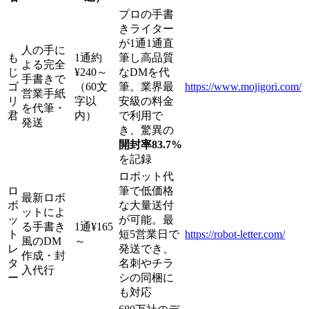
プロの手書
きライター
が1通1通直
人の手に
も
1通約
筆し高品質
よる完全
じ
¥240～
なDMを代
手書きで
ゴ
（60文
筆。業界最
https://www.mojigori.com/
営業手紙
リ
字以
安級の料金
を代筆・
君
内）
で利用で
発送
き、驚異の
開封率83.7%
を記録
ロボット代
ロ
筆で低価格
最新ロボ
ボ
な大量送付
ットによ
ッ
が可能。最
る手書き
1通¥165
ト
短5営業日で
https://robot-letter.com/
風のDM
～
レ
発送でき、
作成・封
タ
名刺やチラ
入代行
ー
シの同梱に
も対応