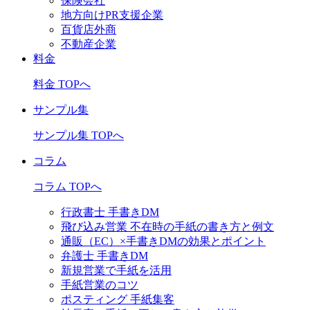
保険会社
地方向けPR支援企業
百貨店外商
不動産企業
料金
料金 TOPへ
サンプル集
サンプル集 TOPへ
コラム
コラム TOPへ
行政書士 手書きDM
飛び込み営業 不在時の手紙の書き方と例文
通販（EC）×手書きDMの効果とポイント
弁護士 手書きDM
新規営業で手紙を活用
手紙営業のコツ
ポスティング 手紙集客