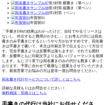
長3封筒 横書き（筆ペン）
長3封筒 縦書き（筆ペン）
洋2封筒（ペン）
年賀状01
年賀状02
「手書きDMの効果はわかったけど、自社でやるリソースは
ないし、外注すると費用がかさむ...」とお考えの方には宛名
書きのみ手書きにするというやり方がおすすめです。宛名書
きは手書きで書いて、本文は印刷文字で伝えるという方法で
す。完全手書きよりは反響率は落ちますが、それでも開封
率・反響率ともに印刷文字よりも高いパフォーマンスを発揮
します。もじゴリ君では宛名書きのみの代行も数多く承って
おります。予算に合わせて最適なご提案をさせていただきま
す。新規営業でお悩みの方は是非一度お問合せください。
宛名書き代行サービスについて詳しくはこちら
詳細な見積もりはお問合せください！
無料相談・見積りはこちら
手書きの代行は当社にお任せくださ