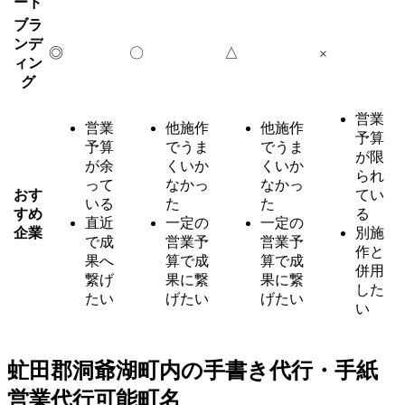
ード
ブラ
ンデ
◎
〇
△
×
ィン
グ
営業
営業
他施作
他施作
予算
予算
でうま
でうま
が限
が余
くいか
くいか
られ
って
なかっ
なかっ
おす
てい
いる
た
た
すめ
る
直近
一定の
一定の
企業
別施
で成
営業予
営業予
作と
果へ
算で成
算で成
併用
繋げ
果に繋
果に繋
した
たい
げたい
げたい
い
虻田郡洞爺湖町内の手書き代行・手紙
営業代行可能町名