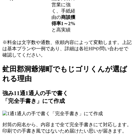
営業に強
く、手紙経
由の
商談獲
得率1～2%
と高実績
※料金は文字数や通数、依頼内容によって変動します。上記
は基本プランや一例であり、詳細は各社HPや問い合わせで
確認してください。​
虻田郡洞爺湖町でもじゴリくんが選ば
れる理由
強み
1
1通1通人の手で書く
「完全手書き」にて作成
封筒の宛名から、内容まで全て完全手書きにて対応します。
印刷での手書き風ではないため届けたい思いが届きます。