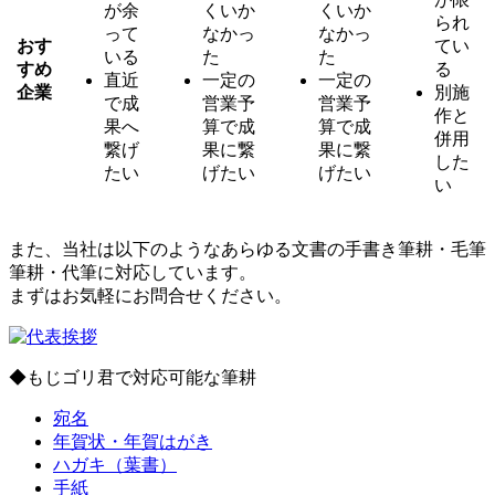
が余
くいか
くいか
られ
って
なかっ
なかっ
おす
てい
いる
た
た
すめ
る
直近
一定の
一定の
企業
別施
で成
営業予
営業予
作と
果へ
算で成
算で成
併用
繋げ
果に繋
果に繋
した
たい
げたい
げたい
い
また、当社は以下のようなあらゆる文書の手書き筆耕・毛筆
筆耕・代筆に対応しています。
まずはお気軽にお問合せください。
◆もじゴリ君で対応可能な筆耕
宛名
年賀状・年賀はがき
ハガキ（葉書）
手紙