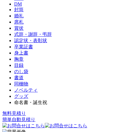
DM
封筒
婚礼
席札
賞状
式辞・謝辞・弔辞
認定状・表彰状
卒業証書
身上書
胸章
目録
のし袋
書道
同梱物
ノベルティ
グッズ
命名書・誕生祝
無料見積り
簡単自動見積り