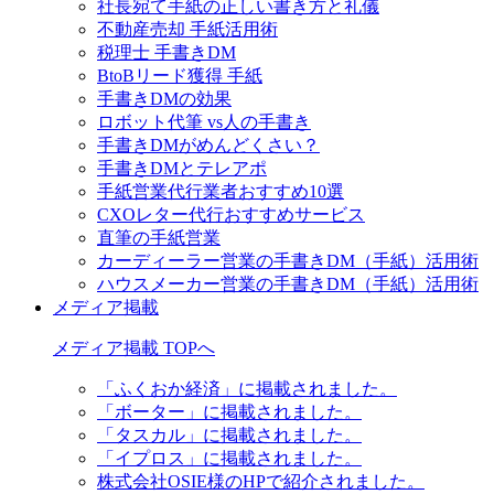
社長宛て手紙の正しい書き方と礼儀
不動産売却 手紙活用術
税理士 手書きDM
BtoBリード獲得 手紙
手書きDMの効果
ロボット代筆 vs人の手書き
手書きDMがめんどくさい？
手書きDMとテレアポ
手紙営業代行業者おすすめ10選
CXOレター代行おすすめサービス
直筆の手紙営業
カーディーラー営業の手書きDM（手紙）活用術
ハウスメーカー営業の手書きDM（手紙）活用術
メディア掲載
メディア掲載 TOPへ
「ふくおか経済」に掲載されました。
「ボーター」に掲載されました。
「タスカル」に掲載されました。
「イプロス」に掲載されました。
株式会社OSIE様のHPで紹介されました。