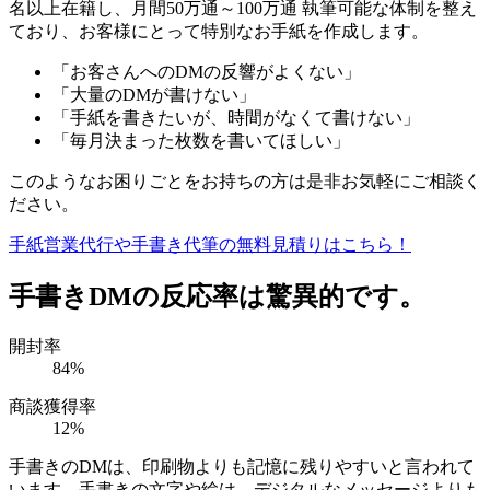
名以上在籍し、月間50万通～100万通 執筆可能な体制を整え
ており、お客様にとって特別なお手紙を作成します。
「お客さんへのDMの反響がよくない」
「大量のDMが書けない」
「手紙を書きたいが、時間がなくて書けない」
「毎月決まった枚数を書いてほしい」
このようなお困りごとをお持ちの方は是非お気軽にご相談く
ださい。
手紙営業代行や手書き代筆の無料見積りはこちら！
手書きDMの反応率は驚異的です。
開封率
84
%
商談獲得率
12
%
手書きのDMは、印刷物よりも記憶に残りやすいと言われて
います。手書きの文字や絵は、デジタルなメッセージよりも