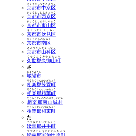
きょうとしなかぎょうく
京都市中京区
きょうとしにしきょうく
京都市西京区
きょうとしひがしやまく
京都市東山区
きょうとしふしみく
京都市伏見区
きょうとしみなみく
京都市南区
きょうとしやましなく
京都市山科区
くせぐんくみやまちょう
久世郡久御山町
さ
じょうようし
城陽市
そうらくぐんかさぎちょう
相楽郡笠置町
そうらくぐんせいかちょう
相楽郡精華町
そうらくぐんみなみやましろむら
相楽郡南山城村
そうらくぐんわづかちょう
相楽郡和束町
た
つづきぐんいでちょう
綴喜郡井手町
つづきぐんうじたわらちょう
綴喜郡宇治田原町