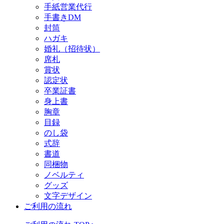
手紙営業代行
手書きDM
封筒
ハガキ
婚礼（招待状）
席札
賞状
認定状
卒業証書
身上書
胸章
目録
のし袋
式辞
書道
同梱物
ノベルティ
グッズ
文字デザイン
ご利用の流れ