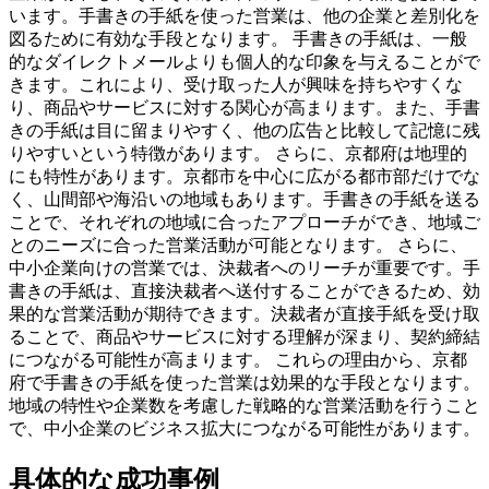
います。手書きの手紙を使った営業は、他の企業と差別化を
図るために有効な手段となります。 手書きの手紙は、一般
的なダイレクトメールよりも個人的な印象を与えることがで
きます。これにより、受け取った人が興味を持ちやすくな
り、商品やサービスに対する関心が高まります。また、手書
きの手紙は目に留まりやすく、他の広告と比較して記憶に残
りやすいという特徴があります。 さらに、京都府は地理的
にも特性があります。京都市を中心に広がる都市部だけでな
く、山間部や海沿いの地域もあります。手書きの手紙を送る
ことで、それぞれの地域に合ったアプローチができ、地域ご
とのニーズに合った営業活動が可能となります。 さらに、
中小企業向けの営業では、決裁者へのリーチが重要です。手
書きの手紙は、直接決裁者へ送付することができるため、効
果的な営業活動が期待できます。決裁者が直接手紙を受け取
ることで、商品やサービスに対する理解が深まり、契約締結
につながる可能性が高まります。 これらの理由から、京都
府で手書きの手紙を使った営業は効果的な手段となります。
地域の特性や企業数を考慮した戦略的な営業活動を行うこと
で、中小企業のビジネス拡大につながる可能性があります。
具体的な成功事例