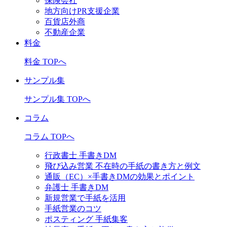
保険会社
地方向けPR支援企業
百貨店外商
不動産企業
料金
料金 TOPへ
サンプル集
サンプル集 TOPへ
コラム
コラム TOPへ
行政書士 手書きDM
飛び込み営業 不在時の手紙の書き方と例文
通販（EC）×手書きDMの効果とポイント
弁護士 手書きDM
新規営業で手紙を活用
手紙営業のコツ
ポスティング 手紙集客