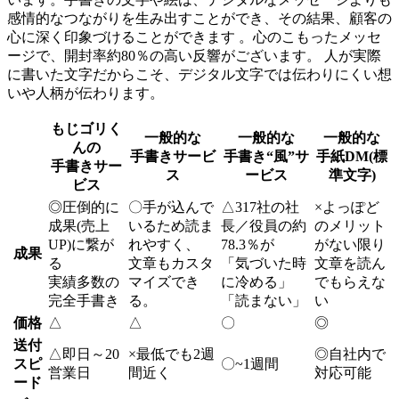
感情的なつながりを生み出すことができ、その結果、顧客の
心に深く印象づけることができます 。心のこもったメッセ
ージで、開封率約80％の高い反響がございます。 人が実際
に書いた文字だからこそ、デジタル文字では伝わりにくい想
いや人柄が伝わります。
もじゴリく
一般的な
一般的な
一般的な
んの
手書きサービ
手書き“風”サ
手紙DM(標
手書きサー
ス
ービス
準文字)
ビス
◎
圧倒的に
〇
手が込んで
△
317社の社
×
よっぽど
成果(売上
いるため読ま
長／役員の約
のメリット
UP)に繋が
れやすく、
78.3％が
がない限り
成果
る
文章もカスタ
「気づいた時
文章を読ん
実績多数の
マイズでき
に冷める」
でもらえな
完全手書き
る。
「読まない」
い
価格
△
△
〇
◎
送付
△
即日～20
×
最低でも2週
◎
自社内で
スピ
〇
~1週間
営業日
間近く
対応可能
ード