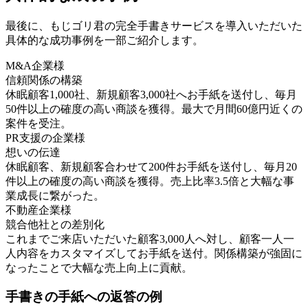
最後に、もじゴリ君の完全手書きサービスを導入いただいた
具体的な成功事例を一部ご紹介します。
M&A企業様
信頼関係の構築
休眠顧客1,000社、新規顧客3,000社へお手紙を送付し、毎月
50件以上の確度の高い商談を獲得。最大で月間60億円近くの
案件を受注。
PR支援の企業様
想いの伝達
休眠顧客、新規顧客合わせて200件お手紙を送付し、毎月20
件以上の確度の高い商談を獲得。売上比率3.5倍と大幅な事
業成長に繋がった。
不動産企業様
競合他社との差別化
これまでご来店いただいた顧客3,000人へ対し、顧客一人一
人内容をカスタマイズしてお手紙を送付。関係構築が強固に
なったことで大幅な売上向上に貢献。
手書きの手紙への返答の例