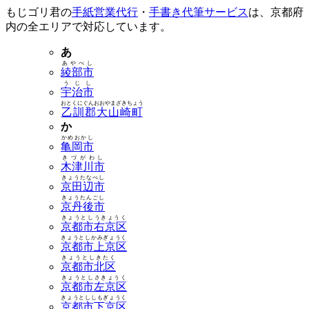
もじゴリ君の
手紙営業代行
・
手書き代筆サービス
は、京都府
内の全エリアで対応しています。
あ
あやべし
綾部市
うじし
宇治市
おとくにぐんおおやまざきちょう
乙訓郡大山崎町
か
かめおかし
亀岡市
きづがわし
木津川市
きょうたなべし
京田辺市
きょうたんごし
京丹後市
きょうとしうきょうく
京都市右京区
きょうとしかみぎょうく
京都市上京区
きょうとしきたく
京都市北区
きょうとしさきょうく
京都市左京区
きょうとししもぎょうく
京都市下京区