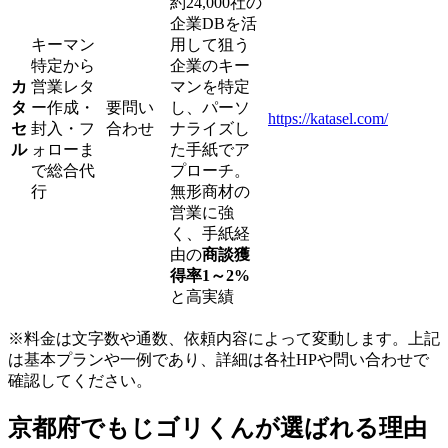
約24,000社の
企業DBを活
キーマン
用して狙う
特定から
企業のキー
カ
営業レタ
マンを特定
タ
ー作成・
要問い
し、パーソ
https://katasel.com/
セ
封入・フ
合わせ
ナライズし
ル
ォローま
た手紙でア
で総合代
プローチ。
行
無形商材の
営業に強
く、手紙経
由の
商談獲
得率1～2%
と高実績
※料金は文字数や通数、依頼内容によって変動します。上記
は基本プランや一例であり、詳細は各社HPや問い合わせで
確認してください。​
京都府でもじゴリくんが選ばれる理由