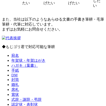
した
たい
げたい
げたい
い
また、当社は以下のようなあらゆる文書の手書き筆耕・毛筆
筆耕・代筆に対応しています。
まずはお気軽にお問合せください。
◆もじゴリ君で対応可能な筆耕
宛名
年賀状・年賀はがき
ハガキ（葉書）
手紙
DM
封筒
婚礼
席札
賞状
式辞・謝辞・弔辞
認定状・表彰状