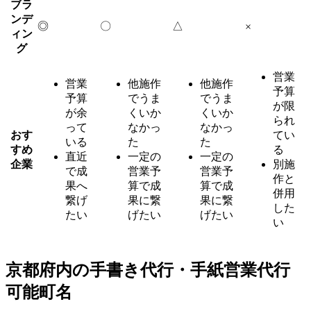
ブラ
ンデ
◎
〇
△
×
ィン
グ
営業
営業
他施作
他施作
予算
予算
でうま
でうま
が限
が余
くいか
くいか
られ
って
なかっ
なかっ
おす
てい
いる
た
た
すめ
る
直近
一定の
一定の
企業
別施
で成
営業予
営業予
作と
果へ
算で成
算で成
併用
繋げ
果に繋
果に繋
した
たい
げたい
げたい
い
京都府内の手書き代行・手紙営業代行
可能町名