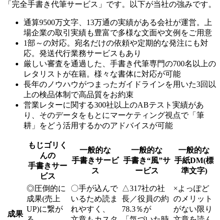
「完全手書き代筆サービス」です。以下が当社の強みです。
通算9500万文字、13万通の実績がある会社が運営。上
場企業の取引実績も豊富で多様な文面や文例をご用意
1部～の対応。宛名だけの依頼や定期的な発注にも対
応。発送代行業務サービスもあり
厳しい審査を通過した、手書き代筆専門の700名以上の
レタリストが在籍。様々な書体に対応が可能
長年のノウハウがつまったガイドラインを用いた3回以
上の検品体制で高品質をお約束
営業レターに関する300社以上のABテスト実績があ
り、そのデータをもとにマーケティング視点で「筆
耕」をどう活用するかのアドバイスが可能
もじゴリく
一般的な
一般的な
一般的な
んの
手書きサービ
手書き“風”サ
手紙DM(標
手書きサー
ス
ービス
準文字)
ビス
◎
圧倒的に
〇
手が込んで
△
317社の社
×
よっぽど
成果(売上
いるため読ま
長／役員の約
のメリット
UP)に繋が
れやすく、
78.3％が
がない限り
成果
る
文章もカスタ
「気づいた時
文章を読ん