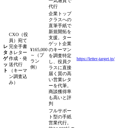
一気通貫で
代行
企業トップ
クラスへの
直筆手紙で
新規開拓を
CXO（役
支援。ター
員）宛て
ゲット企業
レ
完全手書
¥165,000
のキーマン
タ
きレター
～（プ
を調査特定
ゲ
作成・発
https://letter-target.jp/
ラン
し、役員ク
ッ
送代行
例）
ラスに直接
ト
（キーマ
届く質の高
ン調査込
い営業レタ
み）
ーを代筆。
商談獲得率
も高いと評
判
フルサポー
ト型の手紙
営業代行。