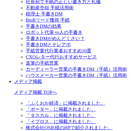
社長宛て手紙の正しい書き方と礼儀
不動産売却 手紙活用術
税理士 手書きDM
BtoBリード獲得 手紙
手書きDMの効果
ロボット代筆 vs人の手書き
手書きDMがめんどくさい？
手書きDMとテレアポ
手紙営業代行業者おすすめ10選
CXOレター代行おすすめサービス
直筆の手紙営業
カーディーラー営業の手書きDM（手紙）活用術
ハウスメーカー営業の手書きDM（手紙）活用術
メディア掲載
メディア掲載 TOPへ
「ふくおか経済」に掲載されました。
「ボーター」に掲載されました。
「タスカル」に掲載されました。
「イプロス」に掲載されました。
株式会社OSIE様のHPで紹介されました。