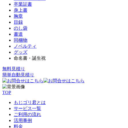
卒業証書
身上書
胸章
目録
のし袋
書道
同梱物
ノベルティ
グッズ
命名書・誕生祝
無料見積り
簡単自動見積り
TOP
もじゴリ君とは
サービス一覧
ご利用の流れ
活用事例
料金