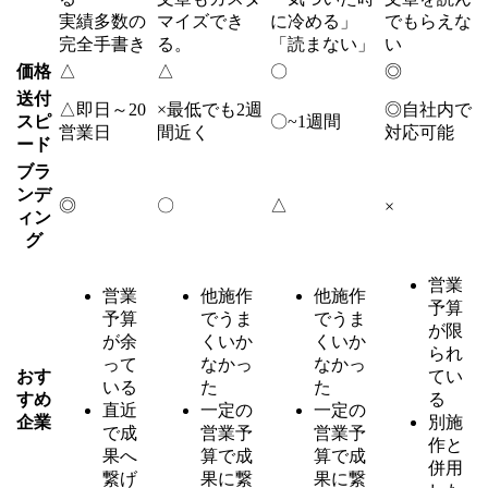
実績多数の
マイズでき
に冷める」
でもらえな
完全手書き
る。
「読まない」
い
価格
△
△
〇
◎
送付
△
即日～20
×
最低でも2週
◎
自社内で
スピ
〇
~1週間
営業日
間近く
対応可能
ード
ブラ
ンデ
◎
〇
△
×
ィン
グ
営業
営業
他施作
他施作
予算
予算
でうま
でうま
が限
が余
くいか
くいか
られ
って
なかっ
なかっ
おす
てい
いる
た
た
すめ
る
直近
一定の
一定の
企業
別施
で成
営業予
営業予
作と
果へ
算で成
算で成
併用
繋げ
果に繋
果に繋