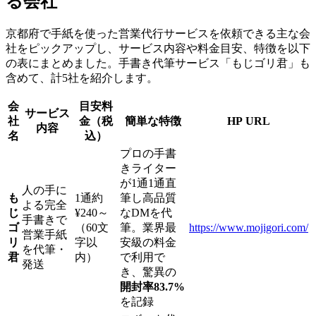
る会社
京都府で手紙を使った営業代行サービスを依頼できる主な会
社をピックアップし、サービス内容や料金目安、特徴を以下
の表にまとめました。手書き代筆サービス「もじゴリ君」も
含めて、計5社を紹介します。
会
目安料
サービス
社
金（税
簡単な特徴
HP URL
内容
名
込）
プロの手書
きライター
が1通1通直
人の手に
も
1通約
筆し高品質
よる完全
じ
¥240～
なDMを代
手書きで
ゴ
（60文
筆。業界最
https://www.mojigori.com/
営業手紙
リ
字以
安級の料金
を代筆・
君
内）
で利用で
発送
き、驚異の
開封率83.7%
を記録