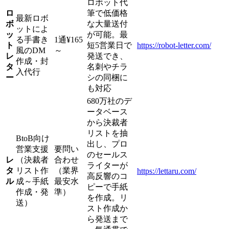
ロボット代
ロ
筆で低価格
最新ロボ
ボ
な大量送付
ットによ
ッ
が可能。最
る手書き
1通¥165
ト
短5営業日で
https://robot-letter.com/
風のDM
～
レ
発送でき、
作成・封
タ
名刺やチラ
入代行
ー
シの同梱に
も対応
680万社のデ
ータベース
から決裁者
リストを抽
BtoB向け
出し、プロ
営業支援
要問い
のセールス
レ
（決裁者
合わせ
ライターが
タ
リスト作
（業界
https://lettaru.com/
高反響のコ
ル
成～手紙
最安水
ピーで手紙
作成・発
準）
を作成。リ
送）
スト作成か
ら発送まで