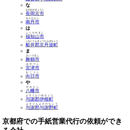
な
ながおかきょうし
長岡京市
なんたんし
南丹市
は
ふくちやまし
福知山市
ふないぐんきょうたんばちょう
船井郡京丹波町
ま
まいづるし
舞鶴市
みやづし
宮津市
むこうし
向日市
や
やわたし
八幡市
よさぐんいねちょう
与謝郡伊根町
よさぐんよさのちょう
与謝郡与謝野町
京都府での手紙営業代行の依頼ができ