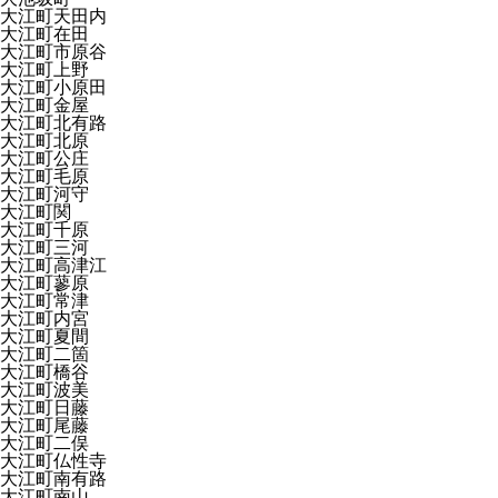
大江町天田内
大江町在田
大江町市原谷
大江町上野
大江町小原田
大江町金屋
大江町北有路
大江町北原
大江町公庄
大江町毛原
大江町河守
大江町関
大江町千原
大江町三河
大江町高津江
大江町蓼原
大江町常津
大江町内宮
大江町夏間
大江町二箇
大江町橋谷
大江町波美
大江町日藤
大江町尾藤
大江町二俣
大江町仏性寺
大江町南有路
大江町南山