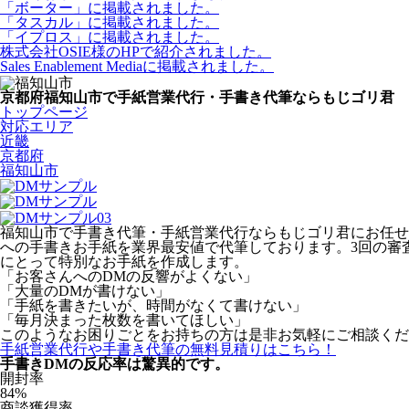
「ボーター」に掲載されました。
「タスカル」に掲載されました。
「イプロス」に掲載されました。
株式会社OSIE様のHPで紹介されました。
Sales Enablement Mediaに掲載されました。
京都府福知山市で手紙営業代行・手書き代筆ならもじゴリ君
トップページ
対応エリア
近畿
京都府
福知山市
福知山市で手書き代筆・手紙営業代行ならもじゴリ君にお任せく
への手書きお手紙を業界最安値で代筆しております。3回の審査を
にとって特別なお手紙を作成します。
「お客さんへのDMの反響がよくない」
「大量のDMが書けない」
「手紙を書きたいが、時間がなくて書けない」
「毎月決まった枚数を書いてほしい」
このようなお困りごとをお持ちの方は是非お気軽にご相談くだ
手紙営業代行や手書き代筆の無料見積りはこちら！
手書きDMの反応率は驚異的です。
開封率
84
%
商談獲得率