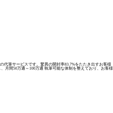
代筆サービスです。驚異の開封率83.7%をたたき出すお客様
月間50万通～100万通 執筆可能な体制を整えており、お客様