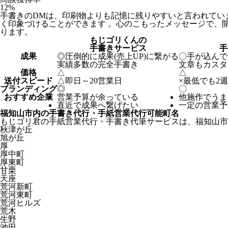
12
%
手書きのDMは、印刷物よりも記憶に残りやすいと言われてい
く印象づけることができます 。心のこもったメッセージで、
ります。
もじゴリくんの
手書きサービス
手
成果
◎
圧倒的に成果(売上UP)に繋がる
〇
手が込んで
実績多数の完全手書き
文章もカスタ
価格
△
△
送付スピード
△
即日～20営業日
×
最低でも2
ブランディング
◎
〇
おすすめ企業
営業予算が余っている
他施作でうま
直近で成果へ繋げたい
一定の営業予
福知山市内の手書き代行・手紙営業代行可能町名
もじゴリ君の手紙営業代行・手書き代筆サービスは、福知山市
秋津が丘
旭が丘
厚
厚中町
厚東町
甘栗
天座
荒河新町
荒河東町
荒河ヒルズ
荒木
生野
池田