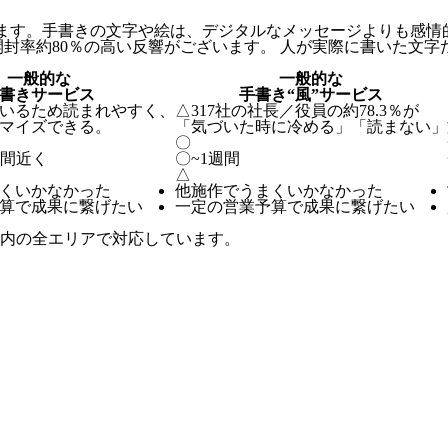
ます。手書きの文字や絵は、デジタルなメッセージよりも感情
開封率約80％の高い反響がございます。 人が実際に書いた文
一般的な
一般的な
書きサービス
手書き“風”サービス
いるため読まれやすく、
△
317社の社長／役員の約78.3％が
マイズできる。
「気づいた時に冷める」「読まない」
〇
週間近く
〇
~1週間
△
くいかなかった
他施作でうまくいかなかった
算で成果に繋げたい
一定の営業予算で成果に繋げたい
内の全エリアで対応しています。