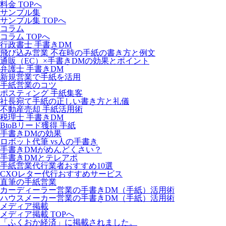
料金 TOPへ
サンプル集
サンプル集 TOPへ
コラム
コラム TOPへ
行政書士 手書きDM
飛び込み営業 不在時の手紙の書き方と例文
通販（EC）×手書きDMの効果とポイント
弁護士 手書きDM
新規営業で手紙を活用
手紙営業のコツ
ポスティング 手紙集客
社長宛て手紙の正しい書き方と礼儀
不動産売却 手紙活用術
税理士 手書きDM
BtoBリード獲得 手紙
手書きDMの効果
ロボット代筆 vs人の手書き
手書きDMがめんどくさい？
手書きDMとテレアポ
手紙営業代行業者おすすめ10選
CXOレター代行おすすめサービス
直筆の手紙営業
カーディーラー営業の手書きDM（手紙）活用術
ハウスメーカー営業の手書きDM（手紙）活用術
メディア掲載
メディア掲載 TOPへ
「ふくおか経済」に掲載されました。