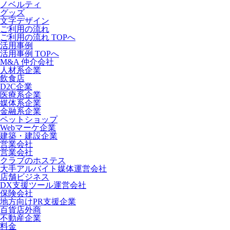
ノベルティ
グッズ
文字デザイン
ご利用の流れ
ご利用の流れ TOPへ
活用事例
活用事例 TOPへ
M&A 仲介会社
人材系企業
飲食店
D2C企業
医療系企業
媒体系企業
金融系企業
ペットショップ
Webマーケ企業
建築・建設企業
営業会社
営業会社
クラブのホステス
大手アルバイト媒体運営会社
店舗ビジネス
DX支援ツール運営会社
保険会社
地方向けPR支援企業
百貨店外商
不動産企業
料金