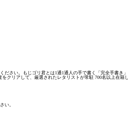
ださい。もじゴリ君とは1通1通人の手で書く「完全手書き」の
クリアして、厳選されたレタリストが常駐 700名以上在籍し、
さい。