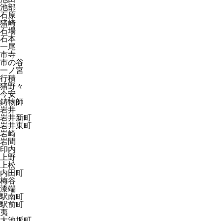
池部
石原
猪崎
石場
石本
一尾
市寺
市の谷
一ノ宮
行積
猪野々
今安
鋳物師
岩井
岩井新町
岩井東町
岩崎
岩間
印内
上野
上松
内田町
梅谷
漆端
駅南町
駅前町
夷
大池坂町