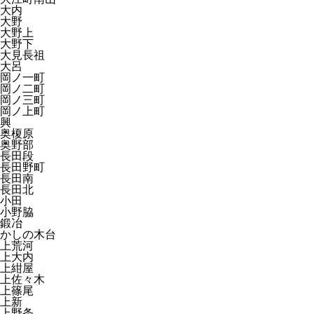
大内
大野
大野上
大野下
大見長祖
大呂
岡ノ一町
岡ノ二町
岡ノ三町
岡ノ上町
興
奥榎原
奥野部
長田段
長田野町
長田南
長田北
小田
小野脇
鍛冶
かしの木台
上荒河
上大内
上紺屋
上佐々木
上篠尾
上新
上野条