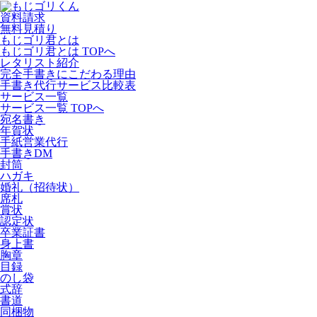
資料請求
無料見積り
もじゴリ君とは
もじゴリ君とは TOPへ
レタリスト紹介
完全手書きにこだわる理由
手書き代行サービス比較表
サービス一覧
サービス一覧 TOPへ
宛名書き
年賀状
手紙営業代行
手書きDM
封筒
ハガキ
婚礼（招待状）
席札
賞状
認定状
卒業証書
身上書
胸章
目録
のし袋
式辞
書道
同梱物