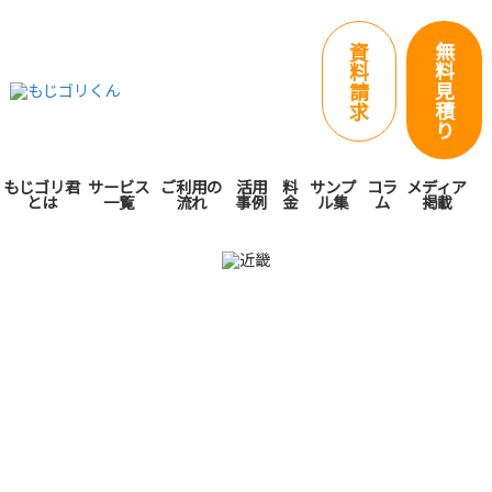
無
資
料
料
見
請
積
求
り
もじゴリ君
サービス
ご利用の
活用
料
サンプ
コラ
メディア
とは
一覧
流れ
事例
金
ル集
ム
掲載
対応エリア近畿で手紙
営業代行・手書き代筆
ならもじゴリ君