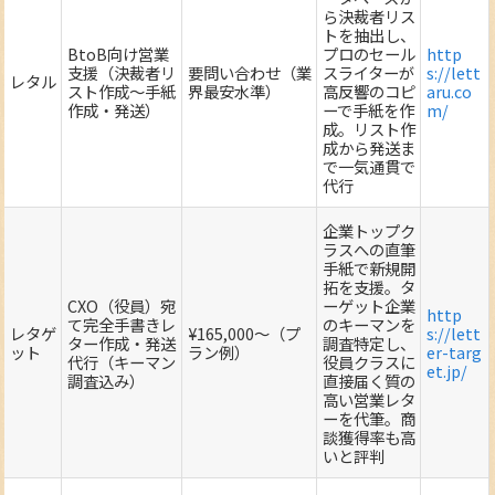
ら決裁者リス
トを抽出し、
BtoB向け営業
プロのセール
http
支援（決裁者リ
要問い合わせ（業
スライターが
s://lett
レタル
スト作成～手紙
界最安水準）
高反響のコピ
aru.co
作成・発送）
ーで手紙を作
m/
成。リスト作
成から発送ま
で一気通貫で
代行
企業トップク
ラスへの直筆
手紙で新規開
拓を支援。タ
CXO（役員）宛
ーゲット企業
http
て完全手書きレ
のキーマンを
レタゲ
¥165,000～（プ
s://lett
ター作成・発送
調査特定し、
ット
ラン例）
er-targ
代行（キーマン
役員クラスに
et.jp/
調査込み）
直接届く質の
高い営業レタ
ーを代筆。商
談獲得率も高
いと評判