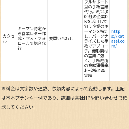
フルサポート
型の手紙営業
代行。約24,0
00社の企業D
Bを活用して
狙う企業のキ
キーマン特定か
ーマンを特定
http
ら営業レター作
カタセ
し、パーソナ
s://kat
成・封入・フォ
要問い合わせ
ル
ライズした手
asel.co
ローまで総合代
紙でアプロー
m/
行
チ。無形商材
の営業に強
く、手紙経由
の
商談獲得率
1～2%
と高
実績
※料金は文字数や通数、依頼内容によって変動します。上記
は基本プランや一例であり、詳細は各社HPや問い合わせで確
認してください。​