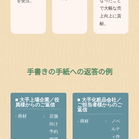
なったこと
を受注。
で大幅な売
上向上に貢
献。
手書きの手紙への返答の例
■ 大手上場企業／役
■ 大手化粧品会社／
員様からのご返信
ご担当者様からのご
返信
- 商材
店舗
- 商材
ノベ
向け
ルテ
予約
ィ作