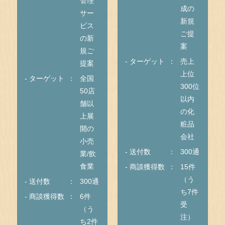
管理
成の
サー
新規
ビス
ご提
の新
案
規ご
- ターゲット
売上
提案
上位
- ターゲット
全国
300位
50店
以内
舗以
の化
上展
粧品
開の
会社
小売
- 送付数
300通
業/飲
食業
- 商談獲得数
15件
（う
- 送付数
300通
ち7件
- 商談獲得数
6件
受
（う
注）
ち2件