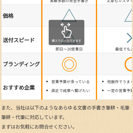
実績多数の完全手書き
文章もカスタ
△
価格
△
送付スピード
横スクロールできます
即日～20営業日
最低でも
◎
ブランディング
営業予算が余っている
他施作でうま
おすすめ企業
直近で成果へ繋げたい
一定の営業予
また、当社は以下のようなあらゆる文書の手書き筆耕・毛筆
筆耕・代筆に対応しています。
まずはお気軽にお問合せください。