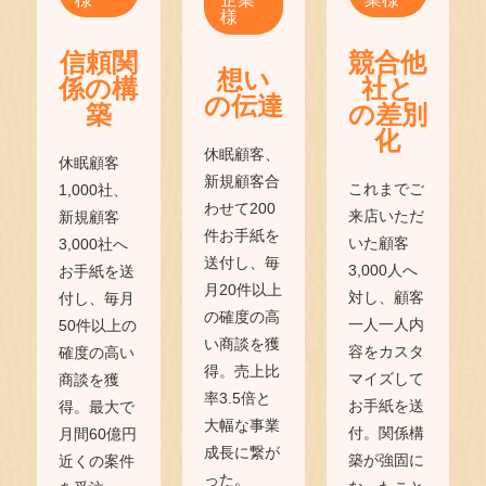
様
信頼関
競合他
想い
係の構
社と
の伝達
築
の差別
化
休眠顧客、
休眠顧客
新規顧客合
これまでご
1,000社、
わせて200
来店いただ
新規顧客
件お手紙を
いた顧客
3,000社へ
送付し、毎
3,000人へ
お手紙を送
月20件以上
対し、顧客
付し、毎月
の確度の高
一人一人内
50件以上の
い商談を獲
容をカスタ
確度の高い
得。売上比
マイズして
商談を獲
率3.5倍と
お手紙を送
得。最大で
大幅な事業
付。関係構
月間60億円
成長に繋が
築が強固に
近くの案件
った。