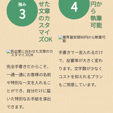
4
せた
円か
強み
3
文章
ら
のカ
執筆
スタ
可能
マイ
ズOK
手書きで一言入れるだけ
で、反響率が大きく変わ
完全手書きだからこそ、
ります。文字数が少なく
一通一通にお客様の名前
コストを抑えれるプラン
や特別な一文を入れるこ
もご用意しています。
とができ、自分だけに届
いた特別なお手紙を演出
できます。