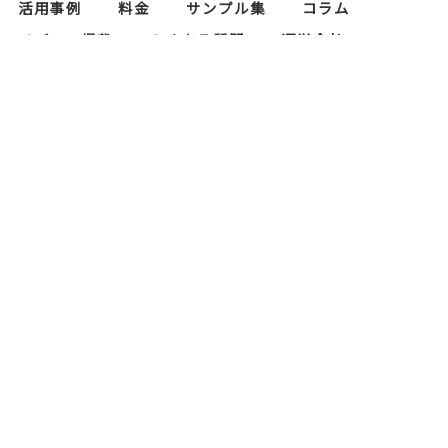
活用事例
料金
サンプル集
コラム
メディア掲載
よくある質問
運営会社
レタリスト募集
セキュリティ対策
当サイトにおけるプライバシーポリシー
もじゴリ君の運営会社である株式会社RAPASはプ
ライバシーマーク（個人情報保護）の認証を取得
しております。
Copyright© 2026 www.mojigori.com All Rights Reserved
ホームページ制作
スタジオコンチーゴ株式会社