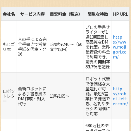
会社名
サービス内容
目安料金（税込）
簡単な特徴
HP URL
プロの手書き
ライターが1
通1通直筆し
http
人の手による完
高品質なDM
s://ww
もじゴ
全手書きで営業
1通約¥240～（60
を代筆。業界
w.moji
リ君
手紙を代筆・発
文字以内）
最安級の料金
gori.co
送
で利用でき、
m/
驚異の
開封率
83.7%
を記録
ロボット代筆
で低価格な大
最新ロボットに
量送付が可
http
ロボッ
よる手書き風の
能。最短5営
s://rob
トレタ
1通¥165～
DM作成・封入
業日で発送で
ot-lett
ー
代行
き、名刺やチ
er.com/
ラシの同梱に
も対応
680万社のデ
ータベースか