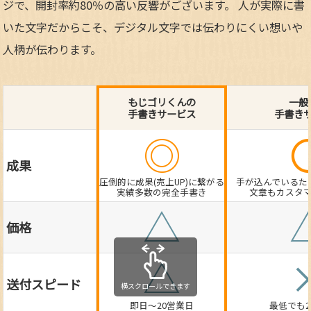
ジで、開封率約80％の高い反響がございます。 人が実際に書
いた文字だからこそ、デジタル文字では伝わりにくい想いや
人柄が伝わります。
もじゴリくんの
一般
手書きサービス
手書き
◎
成果
圧倒的に成果(売上UP)に繋がる
手が込んでいるた
実績多数の完全手書き
文章もカスタ
△
価格
△
送付スピード
即日～20営業日
最低でも