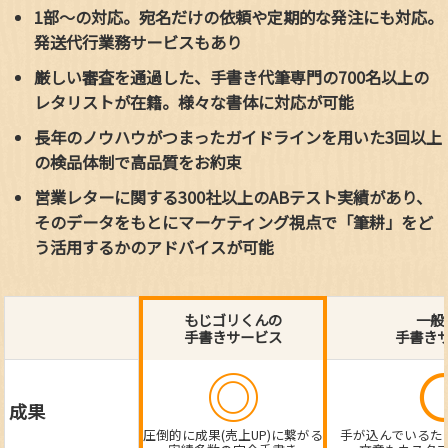
1部～の対応。宛名だけの依頼や定期的な発注にも対応。
発送代行業務サービスもあり
厳しい審査を通過した、手書き代筆専門の700名以上の
レタリストが在籍。様々な書体に対応が可能
長年のノウハウがつまったガイドラインを用いた3回以上
の検品体制で高品質をお約束
営業レターに関する300社以上のABテスト実績があり、
そのデータをもとにマーケティング視点で「筆耕」をど
う活用するかのアドバイスが可能
もじゴリくんの
一般
手書きサービス
手書き
◎
成果
圧倒的に成果(売上UP)に繋がる
手が込んでいるた