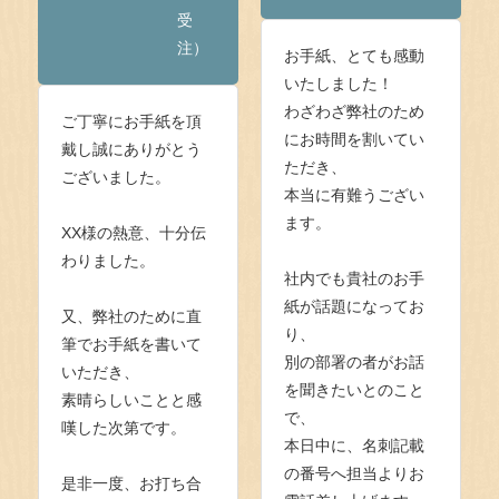
受
注）
お手紙、とても感動
いたしました！
わざわざ弊社のため
ご丁寧にお手紙を頂
にお時間を割いてい
戴し誠にありがとう
ただき、
ございました。
本当に有難うござい
ます。
XX様の熱意、十分伝
わりました。
社内でも貴社のお手
紙が話題になってお
又、弊社のために直
り、
筆でお手紙を書いて
別の部署の者がお話
いただき、
を聞きたいとのこと
素晴らしいことと感
で、
嘆した次第です。
本日中に、名刺記載
の番号へ担当よりお
是非一度、お打ち合