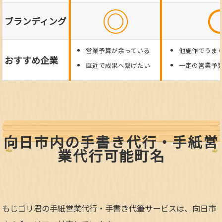
◎
ブランディング
営業予算が余っている
他施作でうま
おすすめ企業
直近で成果へ繋げたい
一定の営業予
向日市内の手書き代行・手紙営
業代行可能町名
もじゴリ君の手紙営業代行・手書き代筆サービスは、向日市