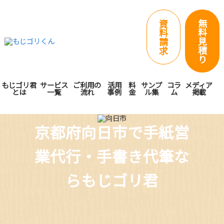
無
資
料
料
見
請
積
求
り
もじゴリ君
サービス
ご利用の
活用
料
サンプ
コラ
メディア
とは
一覧
流れ
事例
金
ル集
ム
掲載
京都府向日市で手紙営
業代行・手書き代筆な
らもじゴリ君