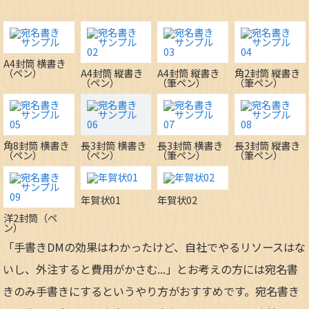
A4封筒 横書き
（ペン）
A4封筒 縦書き
A4封筒 縦書き
角2封筒 縦書き
（ペン）
（筆ペン）
（筆ペン）
角8封筒 横書き
長3封筒 横書き
長3封筒 横書き
長3封筒 縦書き
（ペン）
（ペン）
（筆ペン）
（筆ペン）
年賀状01
年賀状02
洋2封筒（ペ
ン）
「手書きDMの効果はわかったけど、自社でやるリソースはな
いし、外注すると費用がかさむ...」とお考えの方には宛名書
きのみ手書きにするというやり方がおすすめです。宛名書き