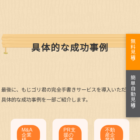
無料見積り
具体的な成功事例
簡単自動見積り
最後に、もじゴリ君の完全手書きサービスを導入いただいた
具体的な成功事例を一部ご紹介します。
M&A
PR支
不動
企業
援の
産企
様
企業
業様