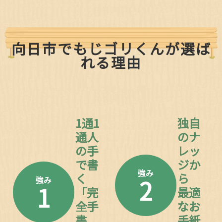
向日市でもじゴリくんが選ば
れる理由
1通1
独自
通人
のナ
の手
レッ
で書
ジか
強み
く
ら
2
強み
1
「完
最適
全手
なお
書
手紙