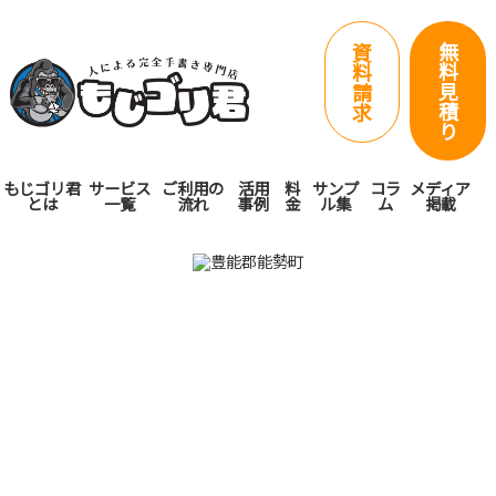
無
資
料
料
見
請
積
求
り
もじゴリ君
サービス
ご利用の
活用
料
サンプ
コラ
メディア
とは
一覧
流れ
事例
金
ル集
ム
掲載
大阪府豊能郡能勢町で
手紙営業代行・手書き
代筆ならもじゴリ君