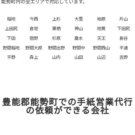
能勢町内の全エリアで対応しています。
稲地
今西
上杉
大里
柏原
片山
上田尻
倉垣
栗栖
神山
地黄
下田尻
下田
宿野
杉原
垂水
天王
長谷
野間稲地
野間大原
野間出野
野間中
野間西山
平通
平野
森上
山内
山田
山辺
吉野
豊能郡能勢町での手紙営業代行
の依頼ができる会社