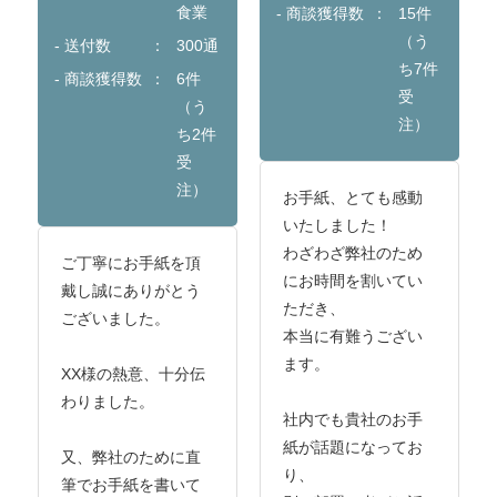
食業
- 商談獲得数
15件
（う
- 送付数
300通
ち7件
- 商談獲得数
6件
受
（う
注）
ち2件
受
注）
お手紙、とても感動
いたしました！
わざわざ弊社のため
ご丁寧にお手紙を頂
にお時間を割いてい
戴し誠にありがとう
ただき、
ございました。
本当に有難うござい
ます。
XX様の熱意、十分伝
わりました。
社内でも貴社のお手
紙が話題になってお
又、弊社のために直
り、
筆でお手紙を書いて