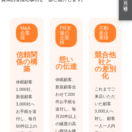
M&A
PR支
不動
企業
援の
産企
様
企業
業様
様
信頼関
競合他
想い
係の構
社と
の伝達
築
の差別
化
休眠顧客、
休眠顧客
新規顧客合
これまでご
1,000社、
わせて200
来店いただ
新規顧客
件お手紙を
いた顧客
3,000社へ
送付し、毎
3,000人へ
お手紙を送
月20件以上
対し、顧客
付し、毎月
の確度の高
一人一人内
50件以上の
い商談を獲