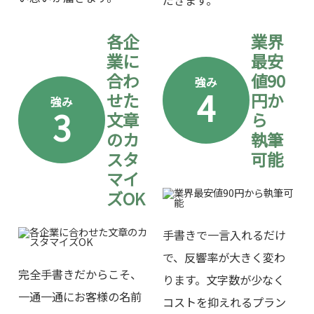
だきます。
各企
業界
業に
最安
合わ
値90
強み
4
せた
円か
強み
3
文章
ら
のカ
執筆
スタ
可能
マイ
ズOK
手書きで一言入れるだけ
で、反響率が大きく変わ
完全手書きだからこそ、
ります。文字数が少なく
一通一通にお客様の名前
コストを抑えれるプラン