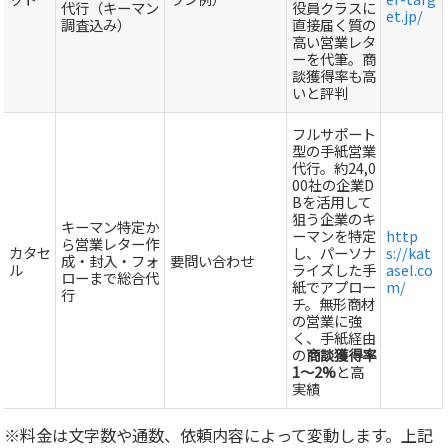
代行（キーマン
役員クラスに
et.jp/
調査込み）
直接届く質の
高い営業レタ
ーを代筆。商
談獲得率も高
いと評判
フルサポート
型の手紙営業
代行。約24,0
00社の企業D
Bを活用して
狙う企業のキ
キーマン特定か
ーマンを特定
http
ら営業レター作
カタセ
し、パーソナ
s://kat
成・封入・フォ
要問い合わせ
ル
ライズした手
asel.co
ローまで総合代
紙でアプロー
m/
行
チ。無形商材
の営業に強
く、手紙経由
の
商談獲得率
1～2%
と高
実績
※料金は文字数や通数、依頼内容によって変動します。上記