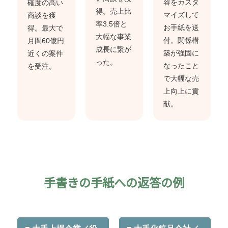
容をカスタ
確度の高い
得。売上比
マイズして
商談を獲
率3.5倍と
お手紙を送
得。最大で
大幅な事業
付。関係構
月間60億円
成長に繋が
築が強固に
近くの案件
った。
なったこと
を受注。
で大幅な売
上向上に貢
献。
手書きの手紙への返答の例