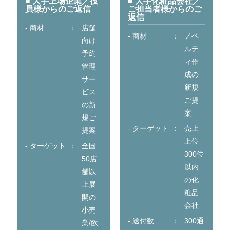
■ 大手上場企業／役
■ 大手化粧品会社／
員様からのご返信
ご担当者様からのご
返信
- 商材
店舗
- 商材
ノベ
向け
ルテ
予約
ィ作
管理
成の
サー
新規
ビス
ご提
の新
案
規ご
- ターゲット
売上
提案
上位
- ターゲット
全国
300位
50店
以内
舗以
の化
上展
粧品
開の
会社
小売
- 送付数
300通
業/飲