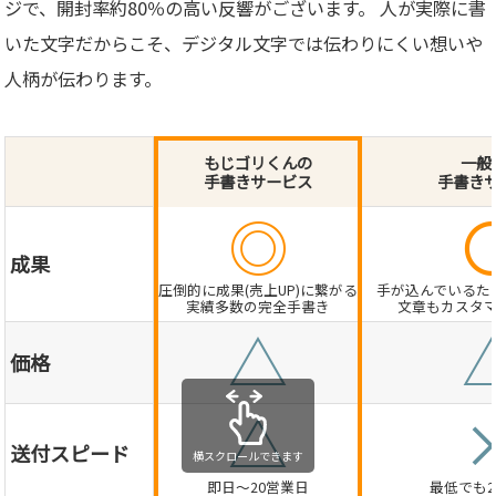
ジで、開封率約80％の高い反響がございます。 人が実際に書
いた文字だからこそ、デジタル文字では伝わりにくい想いや
人柄が伝わります。
もじゴリくんの
一般
手書きサービス
手書き
◎
成果
圧倒的に成果(売上UP)に繋がる
手が込んでいるた
実績多数の完全手書き
文章もカスタ
△
価格
△
送付スピード
横スクロールできます
即日～20営業日
最低でも