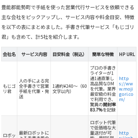
豊能郡能勢町で手紙を使った営業代行サービスを依頼できる
主な会社をピックアップし、サービス内容や料金目安、特徴
を以下の表にまとめました。手書き代筆サービス「もじゴリ
君」も含めて、計5社を紹介します。
会社名
サービス内容
目安料金（税込）
簡単な特徴
HP URL
プロの手書き
ライターが1
通1通直筆し
http
人の手による完
高品質なDM
s://ww
もじゴ
全手書きで営業
1通約¥240～（60
を代筆。業界
w.moji
リ君
手紙を代筆・発
文字以内）
最安級の料金
gori.co
送
で利用でき、
m/
驚異の
開封率
83.7%
を記録
ロボット代筆
で低価格な大
最新ロボットに
量送付が可
http
ロボッ
よる手書き風の
能。最短5営
s://rob