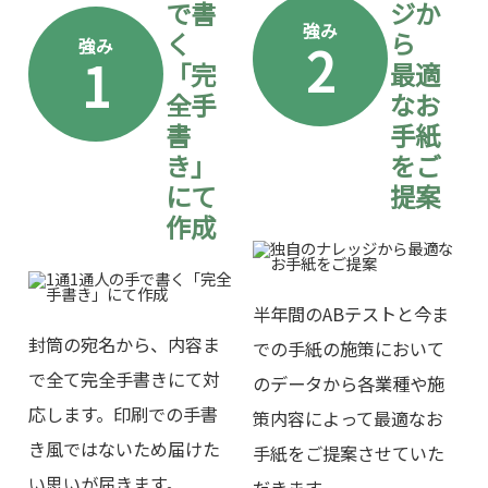
で書
ジか
強み
く
ら
2
強み
1
「完
最適
全手
なお
書
手紙
き」
をご
にて
提案
作成
半年間のABテストと今ま
封筒の宛名から、内容ま
での手紙の施策において
で全て完全手書きにて対
のデータから各業種や施
応します。印刷での手書
策内容によって最適なお
き風ではないため届けた
手紙をご提案させていた
い思いが届きます。