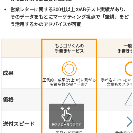
営業レターに関する300社以上のABテスト実績があり、
そのデータをもとにマーケティング視点で「筆耕」をど
う活用するかのアドバイスが可能
もじゴリくんの
一般
手書きサービス
手書き
◎
成果
圧倒的に成果(売上UP)に繋がる
手が込んでいるた
実績多数の完全手書き
文章もカスタ
△
価格
△
送付スピード
横スクロールできます
即日～20営業日
最低でも