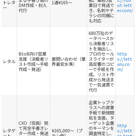
トレタ
1通¥165～
DM作成・封入
業日で発送で
ot-lett
ー
代行
き、名刺やチ
er.com/
ラシの同梱に
も対応
680万社のデ
ータベースか
ら決裁者リス
トを抽出し、
BtoB向け営業
プロのセール
http
支援（決裁者リ
要問い合わせ（業
スライターが
s://lett
レタル
スト作成～手紙
界最安水準）
高反響のコピ
aru.co
作成・発送）
ーで手紙を作
m/
成。リスト作
成から発送ま
で一気通貫で
代行
企業トップク
ラスへの直筆
手紙で新規開
拓を支援。タ
CXO（役員）宛
ーゲット企業
http
て完全手書きレ
のキーマンを
レタゲ
¥165,000～（プ
s://lett
ター作成・発送
調査特定し、
ット
ラン例）
er-targ