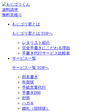
資料請求
無料見積り
もじゴリ君とは
もじゴリ君とは TOPへ
レタリスト紹介
完全手書きにこだわる理由
手書き代行サービス比較表
サービス一覧
サービス一覧 TOPへ
宛名書き
年賀状
手紙営業代行
手書きDM
封筒
ハガキ
婚礼（招待状）