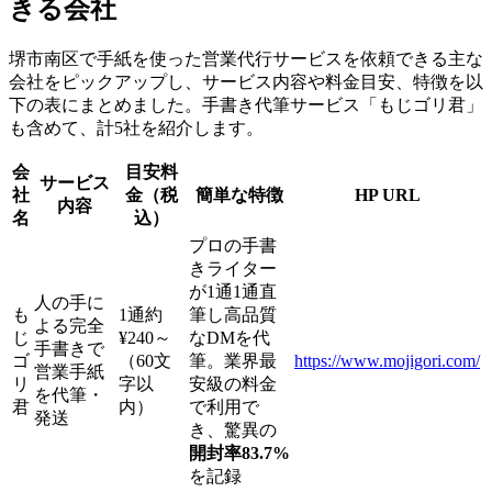
きる会社
堺市南区で手紙を使った営業代行サービスを依頼できる主な
会社をピックアップし、サービス内容や料金目安、特徴を以
下の表にまとめました。手書き代筆サービス「もじゴリ君」
も含めて、計5社を紹介します。
会
目安料
サービス
社
金（税
簡単な特徴
HP URL
内容
名
込）
プロの手書
きライター
が1通1通直
人の手に
も
1通約
筆し高品質
よる完全
じ
¥240～
なDMを代
手書きで
ゴ
（60文
筆。業界最
https://www.mojigori.com/
営業手紙
リ
字以
安級の料金
を代筆・
君
内）
で利用で
発送
き、驚異の
開封率83.7%
を記録