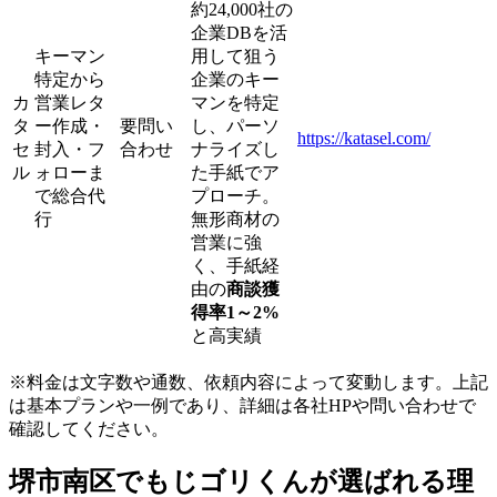
約24,000社の
企業DBを活
キーマン
用して狙う
特定から
企業のキー
カ
営業レタ
マンを特定
タ
ー作成・
要問い
し、パーソ
https://katasel.com/
セ
封入・フ
合わせ
ナライズし
ル
ォローま
た手紙でア
で総合代
プローチ。
行
無形商材の
営業に強
く、手紙経
由の
商談獲
得率1～2%
と高実績
※料金は文字数や通数、依頼内容によって変動します。上記
は基本プランや一例であり、詳細は各社HPや問い合わせで
確認してください。​
堺市南区でもじゴリくんが選ばれる理