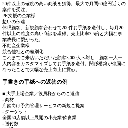
50件以上の確度の高い商談を獲得。最大で月間60億円近くの
案件を受注。
PR支援の企業様
想いの伝達
休眠顧客、新規顧客合わせて200件お手紙を送付し、毎月20
件以上の確度の高い商談を獲得。売上比率3.5倍と大幅な事
業成長に繋がった。
不動産企業様
競合他社との差別化
これまでご来店いただいた顧客3,000人へ対し、顧客一人一
人内容をカスタマイズしてお手紙を送付。関係構築が強固に
なったことで大幅な売上向上に貢献。
手書きの手紙への返答の例
■ 大手上場企業／役員様からのご返信
- 商材
店舗向け予約管理サービスの新規ご提案
- ターゲット
全国50店舗以上展開の小売業/飲食業
- 送付数