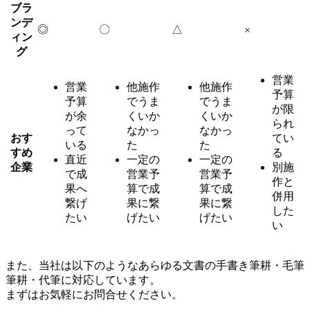
ブラ
ンデ
◎
〇
△
×
ィン
グ
営業
営業
他施作
他施作
予算
予算
でうま
でうま
が限
が余
くいか
くいか
られ
って
なかっ
なかっ
おす
てい
いる
た
た
すめ
る
直近
一定の
一定の
企業
別施
で成
営業予
営業予
作と
果へ
算で成
算で成
併用
繋げ
果に繋
果に繋
した
たい
げたい
げたい
い
また、当社は以下のようなあらゆる文書の手書き筆耕・毛筆
筆耕・代筆に対応しています。
まずはお気軽にお問合せください。