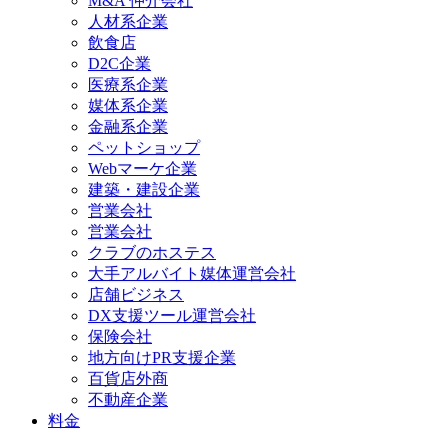
M&A 仲介会社
人材系企業
飲食店
D2C企業
医療系企業
媒体系企業
金融系企業
ペットショップ
Webマーケ企業
建築・建設企業
営業会社
営業会社
クラブのホステス
大手アルバイト媒体運営会社
店舗ビジネス
DX支援ツール運営会社
保険会社
地方向けPR支援企業
百貨店外商
不動産企業
料金