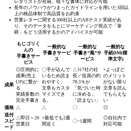
レタリストが在籍。様々な書体に対応が可能
長年のノウハウがつまったガイドラインを用いた3回以
上の検品体制で高品質をお約束
営業レターに関する300社以上のABテスト実績があ
り、そのデータをもとにマーケティング視点で「筆
耕」をどう活用するかのアドバイスが可能
もじゴリく
一般的な
一般的な
一般的な
んの
手書きサービ
手書き“風”サ
手紙DM(標
手書きサー
ス
ービス
準文字)
ビス
◎
圧倒的に
〇
手が込んで
△
317社の社
×
よっぽど
成果(売上
いるため読ま
長／役員の約
のメリット
UP)に繋が
れやすく、
78.3％が
がない限り
成果
る
文章もカスタ
「気づいた時
文章を読ん
実績多数の
マイズでき
に冷める」
でもらえな
完全手書き
る。
「読まない」
い
価格
△
△
〇
◎
送付
△
即日～20
×
最低でも2週
◎
自社内で
スピ
〇
~1週間
営業日
間近く
対応可能
ード