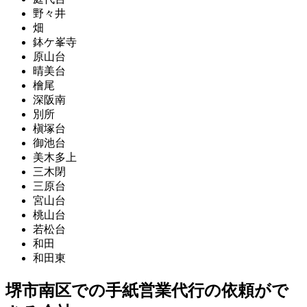
野々井
畑
鉢ケ峯寺
原山台
晴美台
檜尾
深阪南
別所
槇塚台
御池台
美木多上
三木閉
三原台
宮山台
桃山台
若松台
和田
和田東
堺市南区での手紙営業代行の依頼がで