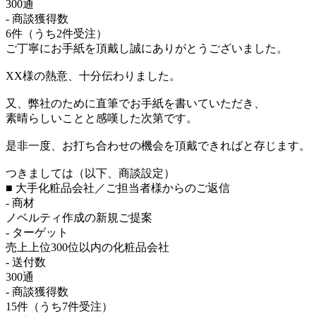
300通
- 商談獲得数
6件（うち2件受注）
ご丁寧にお手紙を頂戴し誠にありがとうございました。
XX様の熱意、十分伝わりました。
又、弊社のために直筆でお手紙を書いていただき、
素晴らしいことと感嘆した次第です。
是非一度、お打ち合わせの機会を頂戴できればと存じます。
つきましては（以下、商談設定）
■ 大手化粧品会社／ご担当者様からのご返信
- 商材
ノベルティ作成の新規ご提案
- ターゲット
売上上位300位以内の化粧品会社
- 送付数
300通
- 商談獲得数
15件（うち7件受注）