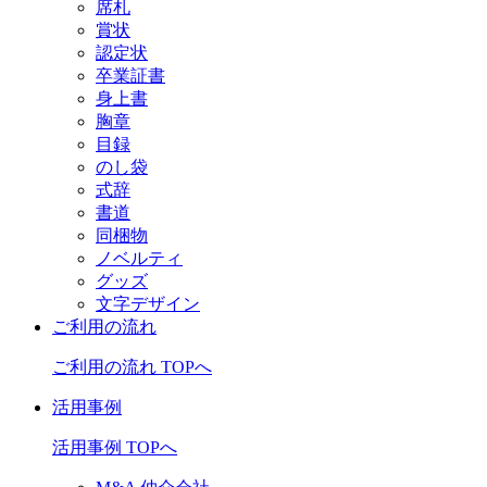
席札
賞状
認定状
卒業証書
身上書
胸章
目録
のし袋
式辞
書道
同梱物
ノベルティ
グッズ
文字デザイン
ご利用の流れ
ご利用の流れ TOPへ
活用事例
活用事例 TOPへ