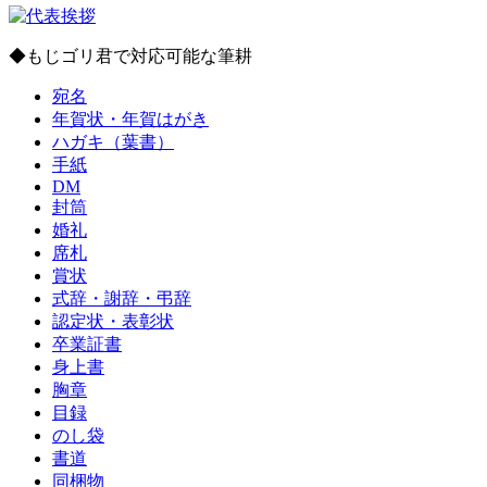
◆もじゴリ君で対応可能な筆耕
宛名
年賀状・年賀はがき
ハガキ（葉書）
手紙
DM
封筒
婚礼
席札
賞状
式辞・謝辞・弔辞
認定状・表彰状
卒業証書
身上書
胸章
目録
のし袋
書道
同梱物