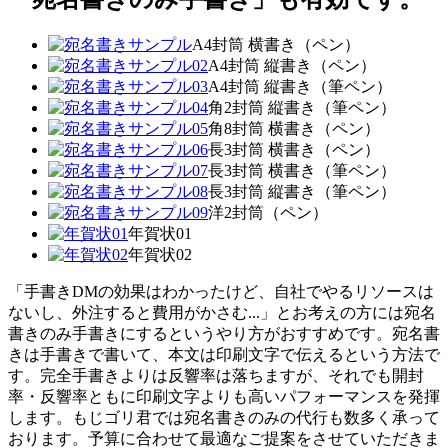
A4封筒 横書き（ペン）
A4封筒 縦書き（ペン）
A4封筒 縦書き（筆ペン）
角2封筒 縦書き（筆ペン）
角8封筒 横書き（ペン）
長3封筒 横書き（ペン）
長3封筒 横書き（筆ペン）
長3封筒 縦書き（筆ペン）
洋2封筒（ペン）
年賀状01
年賀状02
「手書きDMの効果はわかったけど、自社でやるリソースは
ないし、外注すると費用がかさむ...」とお考えの方には宛名
書きのみ手書きにするというやり方がおすすめです。宛名書
きは手書きで書いて、本文は印刷文字で伝えるという方法で
す。完全手書きよりは反響率は落ちますが、それでも開封
率・反響率ともに印刷文字よりも高いパフォーマンスを発揮
します。もじゴリ君では宛名書きのみの代行も数多く承って
おります。予算に合わせて最適なご提案をさせていただきま