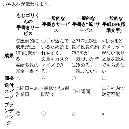
いや人柄が伝わります。
もじゴリく
一般的な
一般的な
一般的な
んの
手書きサービ
手書き“風”サ
手紙DM(標
手書きサー
ス
ービス
準文字)
ビス
◎
圧倒的に
〇
手が込んで
△
317社の社
×
よっぽど
成果(売上
いるため読ま
長／役員の約
のメリット
UP)に繋が
れやすく、
78.3％が
がない限り
成果
る
文章もカスタ
「気づいた時
文章を読ん
実績多数の
マイズでき
に冷める」
でもらえな
完全手書き
る。
「読まない」
い
価格
△
△
〇
◎
送付
△
即日～20
×
最低でも2週
◎
自社内で
スピ
〇
~1週間
営業日
間近く
対応可能
ード
ブラ
ンデ
◎
〇
△
×
ィン
グ