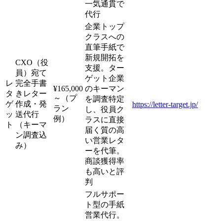
一気通貫で
代行
企業トップ
クラスへの
直筆手紙で
新規開拓を
CXO（役
支援。ター
員）宛て
ゲット企業
レ
完全手書
¥165,000
のキーマン
タ
きレター
～（プ
を調査特定
ゲ
作成・発
https://letter-target.jp/
ラン
し、役員ク
ッ
送代行
例）
ラスに直接
ト
（キーマ
届く質の高
ン調査込
い営業レタ
み）
ーを代筆。
商談獲得率
も高いと評
判
フルサポー
ト型の手紙
営業代行。