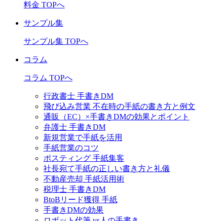
料金 TOPへ
サンプル集
サンプル集 TOPへ
コラム
コラム TOPへ
行政書士 手書きDM
飛び込み営業 不在時の手紙の書き方と例文
通販（EC）×手書きDMの効果とポイント
弁護士 手書きDM
新規営業で手紙を活用
手紙営業のコツ
ポスティング 手紙集客
社長宛て手紙の正しい書き方と礼儀
不動産売却 手紙活用術
税理士 手書きDM
BtoBリード獲得 手紙
手書きDMの効果
ロボット代筆 vs人の手書き