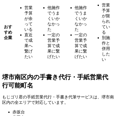
営業
営業
他施作
他施作
予算
予算
でうま
でうま
が限
が余
くいか
くいか
られ
って
なかっ
なかっ
おす
てい
いる
た
た
すめ
る
直近
一定の
一定の
企業
別施
で成
営業予
営業予
作と
果へ
算で成
算で成
併用
繋げ
果に繋
果に繋
した
たい
げたい
げたい
い
堺市南区内の手書き代行・手紙営業代
行可能町名
もじゴリ君の手紙営業代行・手書き代筆サービスは、堺市南
区内の全エリアで対応しています。
赤坂台