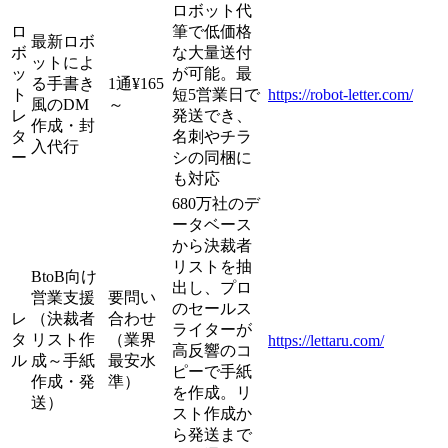
ロボット代
ロ
筆で低価格
最新ロボ
ボ
な大量送付
ットによ
ッ
が可能。最
る手書き
1通¥165
ト
短5営業日で
https://robot-letter.com/
風のDM
～
レ
発送でき、
作成・封
タ
名刺やチラ
入代行
ー
シの同梱に
も対応
680万社のデ
ータベース
から決裁者
リストを抽
BtoB向け
出し、プロ
営業支援
要問い
のセールス
レ
（決裁者
合わせ
ライターが
タ
リスト作
（業界
https://lettaru.com/
高反響のコ
ル
成～手紙
最安水
ピーで手紙
作成・発
準）
を作成。リ
送）
スト作成か
ら発送まで