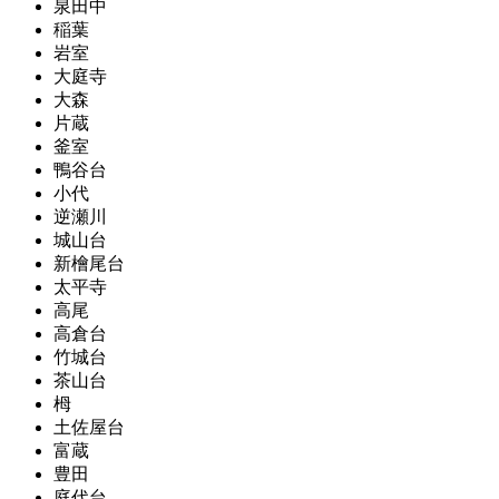
泉田中
稲葉
岩室
大庭寺
大森
片蔵
釜室
鴨谷台
小代
逆瀬川
城山台
新檜尾台
太平寺
高尾
高倉台
竹城台
茶山台
栂
土佐屋台
富蔵
豊田
庭代台