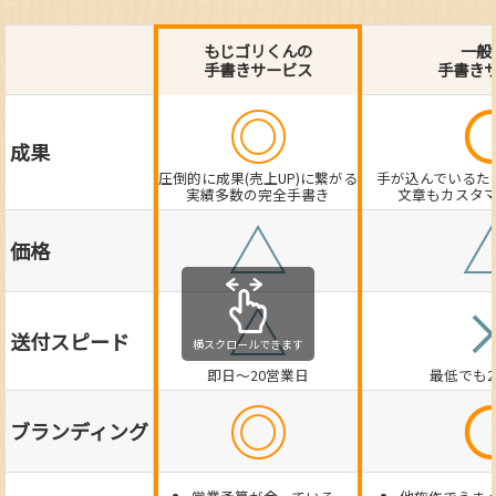
もじゴリくんの
一般
手書きサービス
手書き
◎
成果
圧倒的に成果(売上UP)に繋がる
手が込んでいるた
実績多数の完全手書き
文章もカスタ
△
価格
△
送付スピード
横スクロールできます
即日～20営業日
最低でも
◎
ブランディング