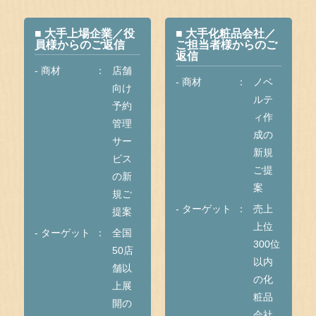
■ 大手上場企業／役
■ 大手化粧品会社／
員様からのご返信
ご担当者様からのご
返信
- 商材
店舗
- 商材
ノベ
向け
ルテ
予約
ィ作
管理
成の
サー
新規
ビス
ご提
の新
案
規ご
- ターゲット
売上
提案
上位
- ターゲット
全国
300位
50店
以内
舗以
の化
上展
粧品
開の
会社