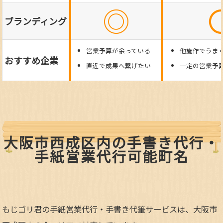
◎
ブランディング
営業予算が余っている
他施作でうま
おすすめ企業
直近で成果へ繋げたい
一定の営業予
大阪市西成区内の手書き代行・
手紙営業代行可能町名
もじゴリ君の手紙営業代行・手書き代筆サービスは、大阪市