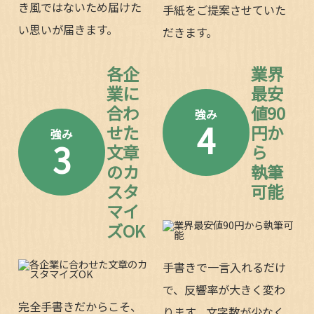
き風ではないため届けた
手紙をご提案させていた
い思いが届きます。
だきます。
各企
業界
業に
最安
合わ
値90
強み
4
せた
円か
強み
3
文章
ら
のカ
執筆
スタ
可能
マイ
ズOK
手書きで一言入れるだけ
で、反響率が大きく変わ
完全手書きだからこそ、
ります。文字数が少なく