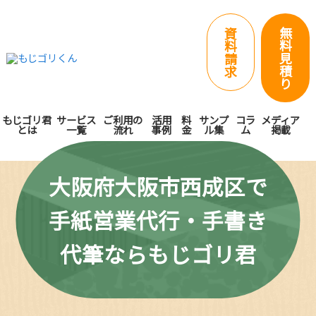
無
資
料
料
見
請
積
求
り
もじゴリ君
サービス
ご利用の
活用
料
サンプ
コラ
メディア
とは
一覧
流れ
事例
金
ル集
ム
掲載
大阪府大阪市西成区で
手紙営業代行・手書き
代筆ならもじゴリ君