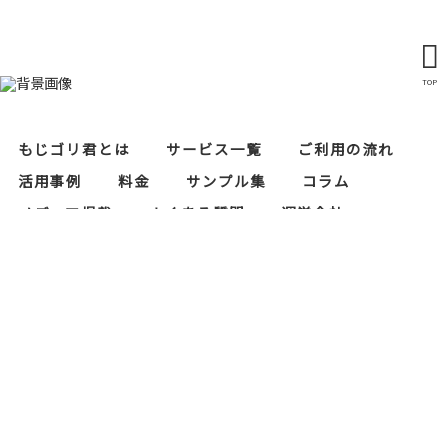
TOP
もじゴリ君とは
サービス一覧
ご利用の流れ
活用事例
料金
サンプル集
コラム
メディア掲載
よくある質問
運営会社
レタリスト募集
セキュリティ対策
当サイトにおけるプライバシーポリシー
もじゴリ君の運営会社である株式会社RAPASはプ
ライバシーマーク（個人情報保護）の認証を取得
しております。