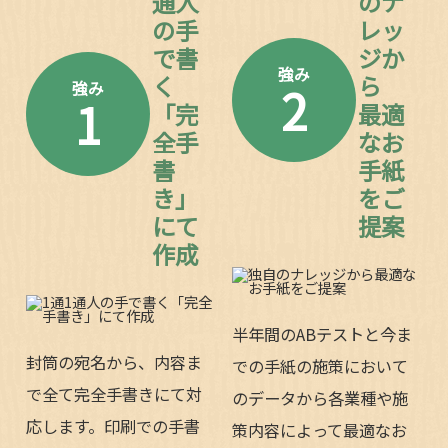
通人
のナ
の手
レッ
で書
ジか
強み
く
ら
2
強み
1
「完
最適
全手
なお
書
手紙
き」
をご
にて
提案
作成
半年間のABテストと今ま
封筒の宛名から、内容ま
での手紙の施策において
で全て完全手書きにて対
のデータから各業種や施
応します。印刷での手書
策内容によって最適なお