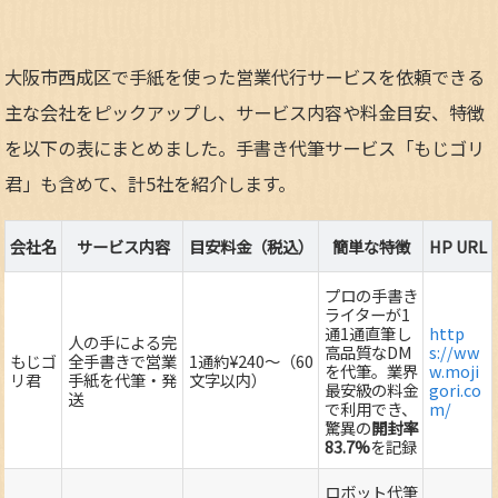
大阪市西成区で手紙を使った営業代行サービスを依頼できる
主な会社をピックアップし、サービス内容や料金目安、特徴
を以下の表にまとめました。手書き代筆サービス「もじゴリ
君」も含めて、計5社を紹介します。
会社名
サービス内容
目安料金（税込）
簡単な特徴
HP URL
プロの手書き
ライターが1
通1通直筆し
http
人の手による完
高品質なDM
s://ww
もじゴ
全手書きで営業
1通約¥240～（60
を代筆。業界
w.moji
リ君
手紙を代筆・発
文字以内）
最安級の料金
gori.co
送
で利用でき、
m/
驚異の
開封率
83.7%
を記録
ロボット代筆