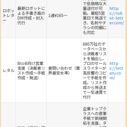
で低価格な大
最新ロボットに
量送付が可
http
ロボッ
よる手書き風の
能。最短5営
s://rob
トレタ
1通¥165～
DM作成・封入
業日で発送で
ot-lett
ー
代行
き、名刺やチ
er.com/
ラシの同梱に
も対応
680万社のデ
ータベースか
ら決裁者リス
トを抽出し、
BtoB向け営業
プロのセール
http
支援（決裁者リ
要問い合わせ（業
スライターが
s://lett
レタル
スト作成～手紙
界最安水準）
高反響のコピ
aru.co
作成・発送）
ーで手紙を作
m/
成。リスト作
成から発送ま
で一気通貫で
代行
企業トップク
ラスへの直筆
手紙で新規開
拓を支援。タ