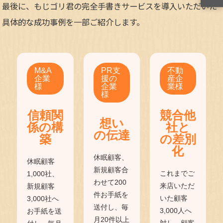
最後に、もじゴリ君の完全手書きサービスを導入いただいた
具体的な成功事例を一部ご紹介します。
M&A
PR支
不動
企業
援の
産企
様
企業
業様
様
信頼関
競合他
想い
係の構
社と
の伝達
築
の差別
化
休眠顧客、
休眠顧客
新規顧客合
これまでご
1,000社、
わせて200
来店いただ
新規顧客
件お手紙を
いた顧客
3,000社へ
送付し、毎
3,000人へ
お手紙を送
月20件以上
対し、顧客