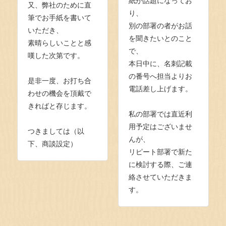
紙が話題になってお
又、弊社のために直
り、
筆でお手紙を書いて
別の部署の者がお話
いただき、
を聞きたいとのこと
素晴らしいことと感
で、
嘆した次第です。
本日中に、名刺記載
の番号へ担当よりお
是非一度、お打ち合
電話差し上げます。
わせの機会を頂戴で
きればと存じます。
私の部署では直近利
用予定はございませ
つきましては（以
んが、
下、商談設定）
リピート部署で新た
に検討する際、ご連
絡させていただきま
す。