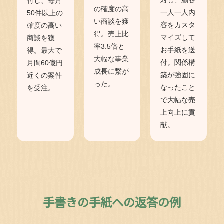
付し、毎月
の確度の高
一人一人内
50件以上の
い商談を獲
容をカスタ
確度の高い
得。売上比
マイズして
商談を獲
率3.5倍と
お手紙を送
得。最大で
大幅な事業
付。関係構
月間60億円
成長に繋が
築が強固に
近くの案件
った。
なったこと
を受注。
で大幅な売
上向上に貢
献。
手書きの手紙への返答の例