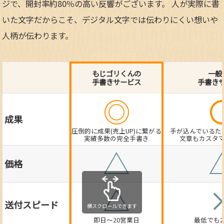
ジで、開封率約80％の高い反響がございます。 人が実際に書
いた文字だからこそ、デジタル文字では伝わりにくい想いや
人柄が伝わります。
もじゴリくんの
一般
手書きサービス
手書き
◎
成果
圧倒的に成果(売上UP)に繋がる
手が込んでいるた
実績多数の完全手書き
文章もカスタ
△
価格
△
送付スピード
即日～20営業日
最低でも