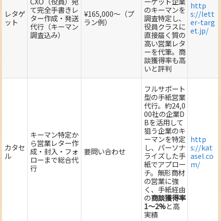
CXO（役員）宛
ーゲット企業
http
て完全手書きレ
のキーマンを
レタゲ
¥165,000～（プ
s://lett
ター作成・発送
調査特定し、
ット
ラン例）
er-targ
代行（キーマン
役員クラスに
et.jp/
調査込み）
直接届く質の
高い営業レタ
ーを代筆。商
談獲得率も高
いと評判
フルサポート
型の手紙営業
代行。約24,0
00社の企業D
Bを活用して
狙う企業のキ
キーマン特定か
ーマンを特定
http
ら営業レター作
カタセ
し、パーソナ
s://kat
成・封入・フォ
要問い合わせ
ル
ライズした手
asel.co
ローまで総合代
紙でアプロー
m/
行
チ。無形商材
の営業に強
く、手紙経由
の
商談獲得率
1～2%
と高
実績