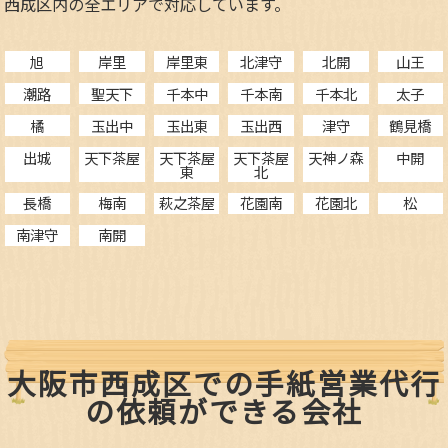
西成区内の全エリアで対応しています。
旭
岸里
岸里東
北津守
北開
山王
潮路
聖天下
千本中
千本南
千本北
太子
橘
玉出中
玉出東
玉出西
津守
鶴見橋
出城
天下茶屋
天下茶屋
天下茶屋
天神ノ森
中開
東
北
長橋
梅南
萩之茶屋
花園南
花園北
松
南津守
南開
大阪市西成区での手紙営業代行
の依頼ができる会社