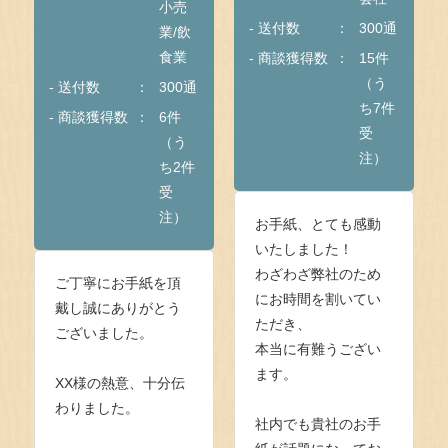
小売
- 送付数
300通
業/飲
食業
- 商談獲得数
15件
（う
- 送付数
300通
ち7件
- 商談獲得数
6件
受
（う
注）
ち2件
受
注）
お手紙、とても感動
いたしました！
わざわざ弊社のため
ご丁寧にお手紙を頂
にお時間を割いてい
戴し誠にありがとう
ただき、
ございました。
本当に有難うござい
ます。
XX様の熱意、十分伝
わりました。
社内でも貴社のお手