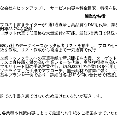
な会社をピックアップし、サービス内容や料金目安、特徴を以
簡単な特徴
プロの手書きライターが1通1通直筆し高品質なDMを代筆。
封率83.7%
を記録
ロボット代筆で低価格な大量送付が可能。最短5営業日で発送
680万社のデータベースから決裁者リストを抽出し、プロの
紙を作成。リスト作成から発送まで一気通貫で代行
企業トップクラスへの直筆手紙で新規開拓を支援。ターゲット
ラスに直接届く質の高い営業レターを代筆。商談獲得率も高い
フルサポート型の手紙営業代行。約24,000社の企業DBを活
ソナライズした手紙でアプローチ。無形商材の営業に強く、手
基本プランや一例であり、詳細は各社HPや問い合わせで確認し
刷での手書き風ではないため届けたい思いが届きます。
ら各業種や施策内容によって最適なお手紙をご提案させていた