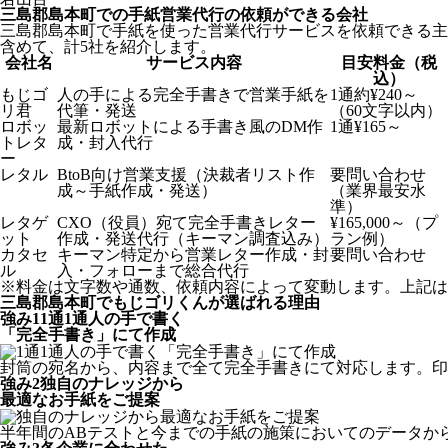
三島郡島本町での手紙営業代行の依頼ができる会社
三島郡島本町で手紙を使った営業代行サービスを依頼できる主
含めて、計5社を紹介します。
会社名
サービス内容
目安料金（税
込）
もじゴ
人の手による完全手書きで営業手紙を
1通約¥240～
リ君
代筆・発送
（60文字以内）
ロボッ
最新ロボットによる手書き風のDM作
1通¥165～
トレタ
成・封入代行
ー
レタル
BtoB向け営業支援（決裁者リスト作
要問い合わせ
成～手紙作成・発送）
（業界最安水
準）
レタゲ
CXO（役員）宛て完全手書きレター
¥165,000～（プ
ット
作成・発送代行（キーマン調査込み）
ラン例）
カタセ
キーマン特定から営業レター作成・封
要問い合わせ
ル
入・フォローまで総合代行
※料金は文字数や通数、依頼内容によって変動します。上記は
三島郡島本町でもじゴリくんが選ばれる理由
強み
1
1通1通人の手で書く
「完全手書き」にて作成
封筒の宛名から、内容まで全て完全手書きにて対応します。印
強み
2
独自のナレッジから
最適なお手紙をご提案
半年間のABテストと今までの手紙の施策においてのデータか