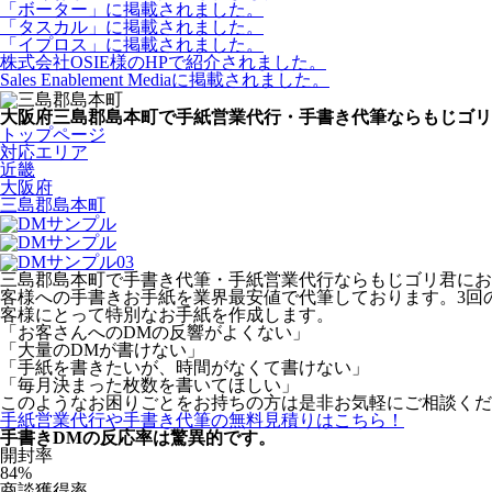
「ボーター」に掲載されました。
「タスカル」に掲載されました。
「イプロス」に掲載されました。
株式会社OSIE様のHPで紹介されました。
Sales Enablement Mediaに掲載されました。
大阪府三島郡島本町で手紙営業代行・手書き代筆ならもじゴリ
トップページ
対応エリア
近畿
大阪府
三島郡島本町
三島郡島本町で手書き代筆・手紙営業代行ならもじゴリ君にお任
客様への手書きお手紙を業界最安値で代筆しております。3回の審
客様にとって特別なお手紙を作成します。
「お客さんへのDMの反響がよくない」
「大量のDMが書けない」
「手紙を書きたいが、時間がなくて書けない」
「毎月決まった枚数を書いてほしい」
このようなお困りごとをお持ちの方は是非お気軽にご相談くだ
手紙営業代行や手書き代筆の無料見積りはこちら！
手書きDMの反応率は驚異的です。
開封率
84
%
商談獲得率