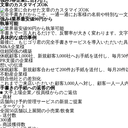
強み
3
各企業に合わせた
文章のカスタマイズOK
完全手書きだからこそ、一通一通にお客様の名前や特別な一文
強み
4
業界最安値90円から
執筆可能
手書きで一言入れるだけで、反響率が大きく変わります。文字
具体的な成功事例
最後に、もじゴリ君の完全手書きサービスを導入いただいた具
M&A企業様
信頼関係の構築
休眠顧客1,000社、新規顧客3,000社へお手紙を送付し、毎
PR支援の企業様
想いの伝達
休眠顧客、新規顧客合わせて200件お手紙を送付し、毎月20
不動産企業様
競合他社との差別化
これまでご来店いただいた顧客3,000人へ対し、顧客一人一
手書きの手紙への返答の例
■ 大手上場企業／役員様からのご返信
- 商材
店舗向け予約管理サービスの新規ご提案
- ターゲット
全国50店舗以上展開の小売業/飲食業
- 送付数
300通
- 商談獲得数