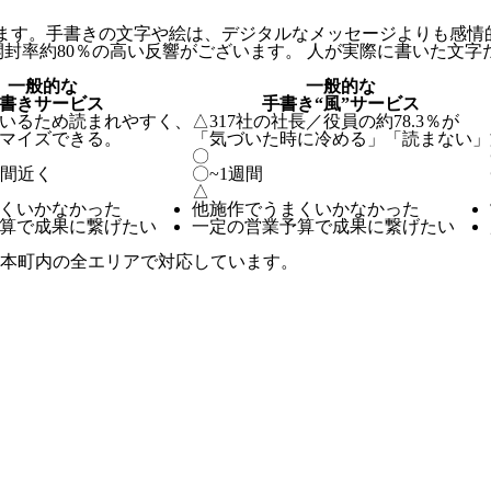
ます。手書きの文字や絵は、デジタルなメッセージよりも感情
開封率約80％の高い反響がございます。 人が実際に書いた文
一般的な
一般的な
書きサービス
手書き“風”サービス
いるため読まれやすく、
△
317社の社長／役員の約78.3％が
マイズできる。
「気づいた時に冷める」「読まない」
〇
週間近く
〇
~1週間
△
くいかなかった
他施作でうまくいかなかった
算で成果に繋げたい
一定の営業予算で成果に繋げたい
本町内の全エリアで対応しています。