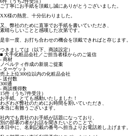
6件（うち2件受注）
ご丁寧にお手紙を頂戴し誠にありがとうございました。
XX様の熱意、十分伝わりました。
又、弊社のために直筆でお手紙を書いていただき、
素晴らしいことと感嘆した次第です。
是非一度、お打ち合わせの機会を頂戴できればと存じます。
つきましては（以下、商談設定）
■ 大手化粧品会社／ご担当者様からのご返信
- 商材
ノベルティ作成の新規ご提案
- ターゲット
売上上位300位以内の化粧品会社
- 送付数
300通
- 商談獲得数
15件（うち7件受注）
お手紙、とても感動いたしました！
わざわざ弊社のためにお時間を割いていただき、
本当に有難うございます。
社内でも貴社のお手紙が話題になっており、
別の部署の者がお話を聞きたいとのことで、
本日中に、名刺記載の番号へ担当よりお電話差し上げます。