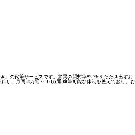
」の代筆サービスです。驚異の開封率83.7%をたたき出すお
し、月間50万通～100万通 執筆可能な体制を整えており、お