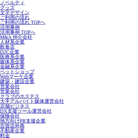
ノベルティ
グッズ
文字デザイン
ご利用の流れ
ご利用の流れ TOPへ
活用事例
活用事例 TOPへ
M&A 仲介会社
人材系企業
飲食店
D2C企業
医療系企業
媒体系企業
金融系企業
ペットショップ
Webマーケ企業
建築・建設企業
営業会社
営業会社
クラブのホステス
大手アルバイト媒体運営会社
店舗ビジネス
DX支援ツール運営会社
保険会社
地方向けPR支援企業
百貨店外商
不動産企業
料金