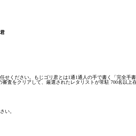
君
せください。もじゴリ君とは1通1通人の手で書く「完全手書き
査をクリアして、厳選されたレタリストが常駐 700名以上在籍
さい。