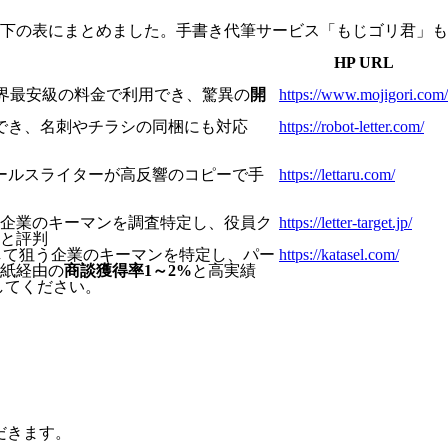
下の表にまとめました。手書き代筆サービス「もじゴリ君」も
HP URL
業界最安級の料金で利用でき、驚異の
開
https://www.mojigori.com/
でき、名刺やチラシの同梱にも対応
https://robot-letter.com/
セールスライターが高反響のコピーで手
https://lettaru.com/
企業のキーマンを調査特定し、役員ク
https://letter-target.jp/
と評判
用して狙う企業のキーマンを特定し、パー
https://katasel.com/
紙経由の
商談獲得率1～2%
と高実績
てください。​
だきます。