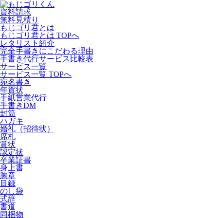
資料請求
無料見積り
もじゴリ君とは
もじゴリ君とは TOPへ
レタリスト紹介
完全手書きにこだわる理由
手書き代行サービス比較表
サービス一覧
サービス一覧 TOPへ
宛名書き
年賀状
手紙営業代行
手書きDM
封筒
ハガキ
婚礼（招待状）
席札
賞状
認定状
卒業証書
身上書
胸章
目録
のし袋
式辞
書道
同梱物