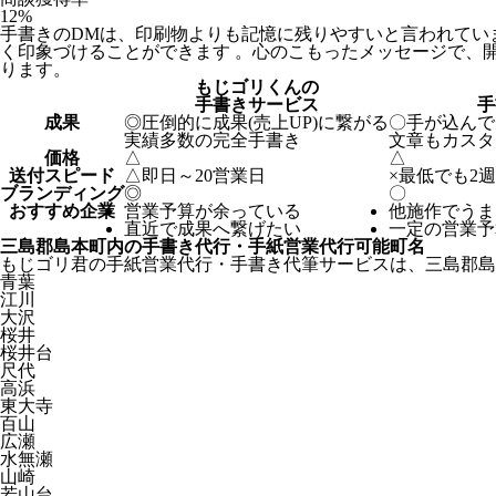
12
%
手書きのDMは、印刷物よりも記憶に残りやすいと言われてい
く印象づけることができます 。心のこもったメッセージで、
ります。
もじゴリくんの
手書きサービス
手
成果
◎
圧倒的に成果(売上UP)に繋がる
〇
手が込んで
実績多数の完全手書き
文章もカスタ
価格
△
△
送付スピード
△
即日～20営業日
×
最低でも2
ブランディング
◎
〇
おすすめ企業
営業予算が余っている
他施作でうま
直近で成果へ繋げたい
一定の営業予
三島郡島本町内の手書き代行・手紙営業代行可能町名
もじゴリ君の手紙営業代行・手書き代筆サービスは、三島郡島
青葉
江川
大沢
桜井
桜井台
尺代
高浜
東大寺
百山
広瀬
水無瀬
山崎
若山台