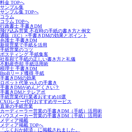
料金 TOPへ
サンプル集
サンプル集 TOPへ
コラム
コラム TOPへ
行政書士 手書きDM
飛び込み営業 不在時の手紙の書き方と例文
通販（EC）×手書きDMの効果とポイント
弁護士 手書きDM
新規営業で手紙を活用
手紙営業のコツ
ポスティング 手紙集客
社長宛て手紙の正しい書き方と礼儀
不動産売却 手紙活用術
税理士 手書きDM
BtoBリード獲得 手紙
手書きDMの効果
ロボット代筆 vs人の手書き
手書きDMがめんどくさい？
手書きDMとテレアポ
手紙営業代行業者おすすめ10選
CXOレター代行おすすめサービス
直筆の手紙営業
カーディーラー営業の手書きDM（手紙）活用術
ハウスメーカー営業の手書きDM（手紙）活用術
メディア掲載
メディア掲載 TOPへ
「ふくおか経済」に掲載されました。