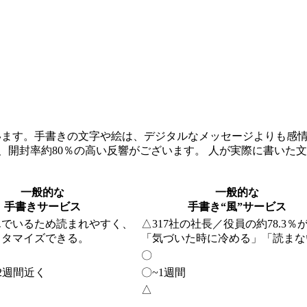
います。手書きの文字や絵は、デジタルなメッセージよりも感
、開封率約80％の高い反響がございます。 人が実際に書いた
一般的な
一般的な
手書きサービス
手書き“風”サービス
んでいるため読まれやすく、
△
317社の社長／役員の約78.3％
スタマイズできる。
「気づいた時に冷める」「読まな
〇
2週間近く
〇
~1週間
△