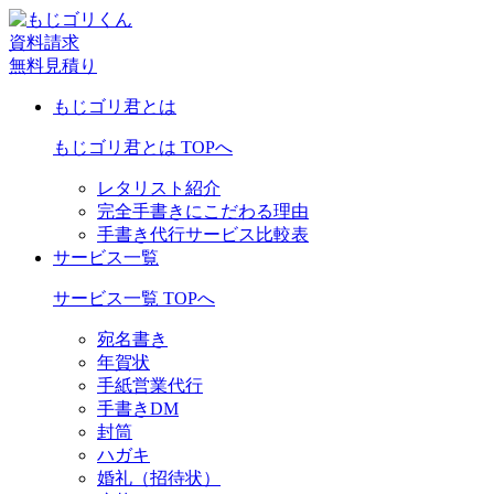
資料請求
無料見積り
もじゴリ君とは
もじゴリ君とは TOPへ
レタリスト紹介
完全手書きにこだわる理由
手書き代行サービス比較表
サービス一覧
サービス一覧 TOPへ
宛名書き
年賀状
手紙営業代行
手書きDM
封筒
ハガキ
婚礼（招待状）