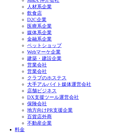
M&A 仲介会社
人材系企業
飲食店
D2C企業
医療系企業
媒体系企業
金融系企業
ペットショップ
Webマーケ企業
建築・建設企業
営業会社
営業会社
クラブのホステス
大手アルバイト媒体運営会社
店舗ビジネス
DX支援ツール運営会社
保険会社
地方向けPR支援企業
百貨店外商
不動産企業
料金