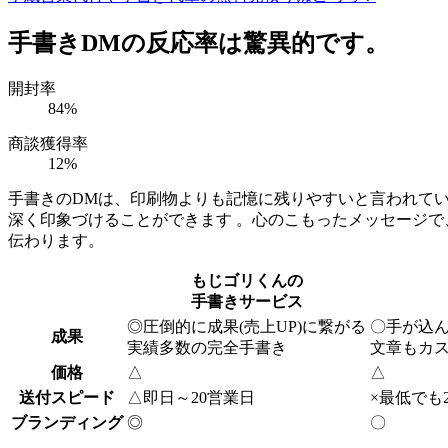
手書きDMの反応率は驚異的です。
開封率
84
%
商談獲得率
12
%
手書きのDMは、印刷物よりも記憶に残りやすいと言われて
深く印象づけることができます 。心のこもったメッセージで
伝わります。
もじゴリくんの
手書きサービス
◎
圧倒的に成果(売上UP)に繋がる
〇
手が込
成果
実績多数の完全手書き
文章もカ
価格
△
△
送付スピード
△
即日～20営業日
×
最低でも
ブランディング
◎
〇