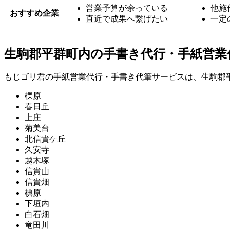
営業予算が余っている
他施
おすすめ企業
直近で成果へ繋げたい
一定
生駒郡平群町内の手書き代行・手紙営業
もじゴリ君の手紙営業代行・手書き代筆サービスは、生駒郡
櫟原
春日丘
上庄
菊美台
北信貴ケ丘
久安寺
越木塚
信貴山
信貴畑
椣原
下垣内
白石畑
竜田川