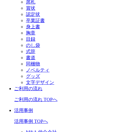
席札
賞状
認定状
卒業証書
身上書
胸章
目録
のし袋
式辞
書道
同梱物
ノベルティ
グッズ
文字デザイン
ご利用の流れ
ご利用の流れ TOPへ
活用事例
活用事例 TOPへ