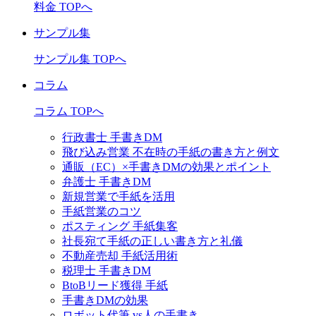
料金 TOPへ
サンプル集
サンプル集 TOPへ
コラム
コラム TOPへ
行政書士 手書きDM
飛び込み営業 不在時の手紙の書き方と例文
通販（EC）×手書きDMの効果とポイント
弁護士 手書きDM
新規営業で手紙を活用
手紙営業のコツ
ポスティング 手紙集客
社長宛て手紙の正しい書き方と礼儀
不動産売却 手紙活用術
税理士 手書きDM
BtoBリード獲得 手紙
手書きDMの効果
ロボット代筆 vs人の手書き