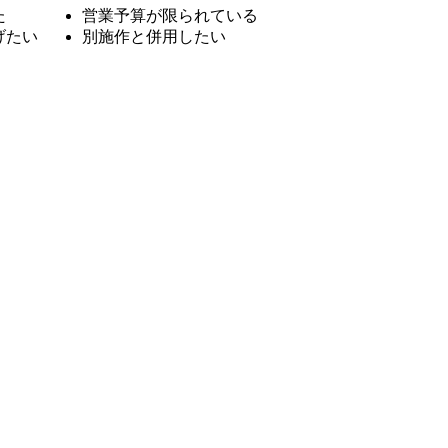
た
営業予算が限られている
げたい
別施作と併用したい