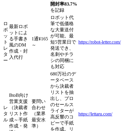
開封率83.7%
を記録
ロボット代
ロ
筆で低価格
最新ロボ
ボ
な大量送付
ットによ
ッ
が可能。最
る手書き
1通¥165
ト
短5営業日で
https://robot-letter.com/
風のDM
～
レ
発送でき、
作成・封
タ
名刺やチラ
入代行
ー
シの同梱に
も対応
680万社のデ
ータベース
から決裁者
リストを抽
BtoB向け
出し、プロ
営業支援
要問い
のセールス
レ
（決裁者
合わせ
ライターが
タ
リスト作
（業界
https://lettaru.com/
高反響のコ
ル
成～手紙
最安水
ピーで手紙
作成・発
準）
を作成。リ