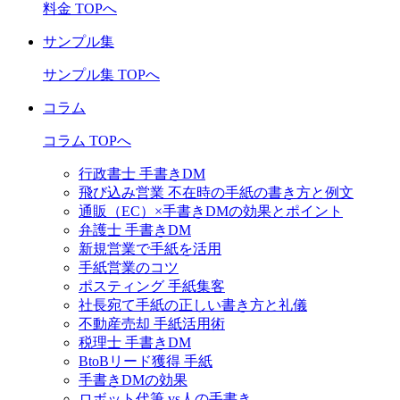
料金 TOPへ
サンプル集
サンプル集 TOPへ
コラム
コラム TOPへ
行政書士 手書きDM
飛び込み営業 不在時の手紙の書き方と例文
通販（EC）×手書きDMの効果とポイント
弁護士 手書きDM
新規営業で手紙を活用
手紙営業のコツ
ポスティング 手紙集客
社長宛て手紙の正しい書き方と礼儀
不動産売却 手紙活用術
税理士 手書きDM
BtoBリード獲得 手紙
手書きDMの効果
ロボット代筆 vs人の手書き