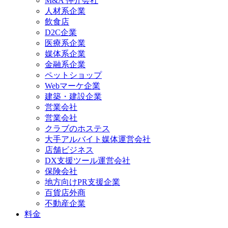
M&A 仲介会社
人材系企業
飲食店
D2C企業
医療系企業
媒体系企業
金融系企業
ペットショップ
Webマーケ企業
建築・建設企業
営業会社
営業会社
クラブのホステス
大手アルバイト媒体運営会社
店舗ビジネス
DX支援ツール運営会社
保険会社
地方向けPR支援企業
百貨店外商
不動産企業
料金