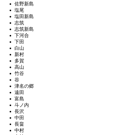
佐野新島
塩尾
塩田新島
志筑
志筑新島
下河合
下田
白山
新村
多賀
高山
竹谷
谷
津名の郷
遠田
富島
斗ノ内
長沢
中田
長畠
中村