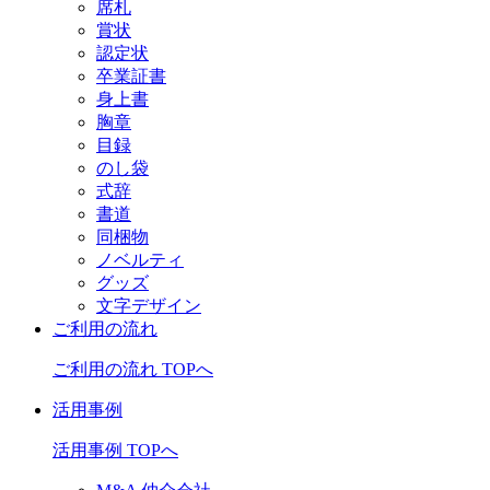
席札
賞状
認定状
卒業証書
身上書
胸章
目録
のし袋
式辞
書道
同梱物
ノベルティ
グッズ
文字デザイン
ご利用の流れ
ご利用の流れ TOPへ
活用事例
活用事例 TOPへ