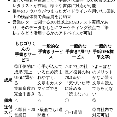
厳しい審査を通過した、手書き代筆専門の700名以上の
レタリストが在籍。様々な書体に対応が可能
長年のノウハウがつまったガイドラインを用いた3回以
上の検品体制で高品質をお約束
営業レターに関する300社以上のABテスト実績があ
り、そのデータをもとにマーケティング視点で「筆
耕」をどう活用するかのアドバイスが可能
もじゴリく
一般的な
一般的な
一般的な
んの
手書きサービ
手書き“風”サ
手紙DM(標
手書きサー
ス
ービス
準文字)
ビス
◎
圧倒的に
〇
手が込んで
△
317社の社
×
よっぽど
成果(売上
いるため読ま
長／役員の約
のメリット
UP)に繋が
れやすく、
78.3％が
がない限り
成果
る
文章もカスタ
「気づいた時
文章を読ん
実績多数の
マイズでき
に冷める」
でもらえな
完全手書き
る。
「読まない」
い
価格
△
△
〇
◎
送付
△
即日～20
×
最低でも2週
◎
自社内で
スピ
〇
~1週間
営業日
間近く
対応可能