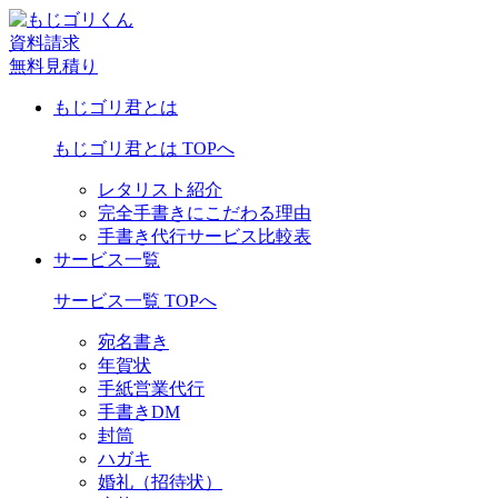
資料請求
無料見積り
もじゴリ君とは
もじゴリ君とは TOPへ
レタリスト紹介
完全手書きにこだわる理由
手書き代行サービス比較表
サービス一覧
サービス一覧 TOPへ
宛名書き
年賀状
手紙営業代行
手書きDM
封筒
ハガキ
婚礼（招待状）