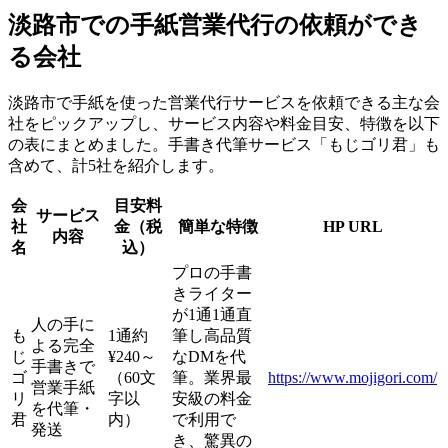
淡路市での手紙営業代行の依頼ができ
る会社
淡路市で手紙を使った営業代行サービスを依頼できる主な会
社をピックアップし、サービス内容や料金目安、特徴を以下
の表にまとめました。手書き代筆サービス「もじゴリ君」も
含めて、計5社を紹介します。
会
目安料
サービス
社
金（税
簡単な特徴
HP URL
内容
名
込）
プロの手書
きライター
が1通1通直
人の手に
も
1通約
筆し高品質
よる完全
じ
¥240～
なDMを代
手書きで
ゴ
（60文
筆。業界最
https://www.mojigori.com/
営業手紙
リ
字以
安級の料金
を代筆・
君
内）
で利用で
発送
き、驚異の