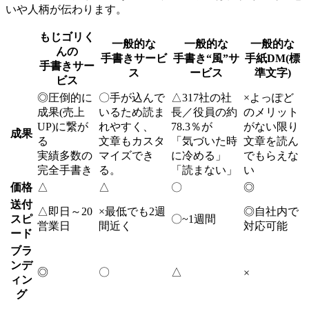
いや人柄が伝わります。
もじゴリく
一般的な
一般的な
一般的な
んの
手書きサービ
手書き“風”サ
手紙DM(標
手書きサー
ス
ービス
準文字)
ビス
◎
圧倒的に
〇
手が込んで
△
317社の社
×
よっぽど
成果(売上
いるため読ま
長／役員の約
のメリット
UP)に繋が
れやすく、
78.3％が
がない限り
成果
る
文章もカスタ
「気づいた時
文章を読ん
実績多数の
マイズでき
に冷める」
でもらえな
完全手書き
る。
「読まない」
い
価格
△
△
〇
◎
送付
△
即日～20
×
最低でも2週
◎
自社内で
スピ
〇
~1週間
営業日
間近く
対応可能
ード
ブラ
ンデ
◎
〇
△
×
ィン
グ