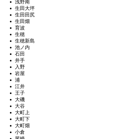
浅野南
生田大坪
生田田尻
生田畑
育波
生穂
生穂新島
池ノ内
石田
井手
入野
岩屋
浦
江井
王子
大磯
大谷
大町上
大町下
大町畑
小倉
尾崎