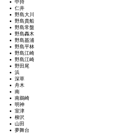
中持
仁井
野島大川
野島貴船
野島常盤
野島轟木
野島蟇浦
野島平林
野島江崎
野島江崎
野田尾
浜
深草
舟木
南
南鵜崎
明神
室津
柳沢
山田
夢舞台