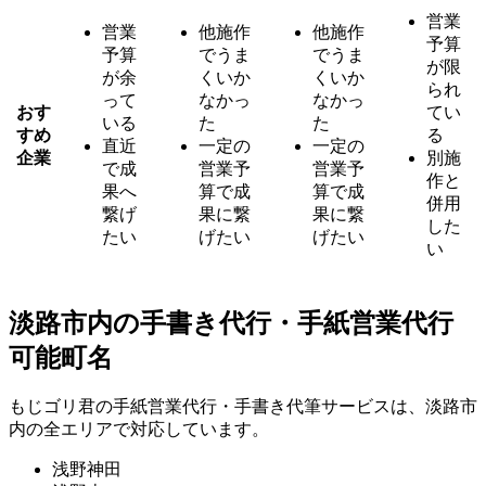
営業
営業
他施作
他施作
予算
予算
でうま
でうま
が限
が余
くいか
くいか
られ
って
なかっ
なかっ
おす
てい
いる
た
た
すめ
る
直近
一定の
一定の
企業
別施
で成
営業予
営業予
作と
果へ
算で成
算で成
併用
繋げ
果に繋
果に繋
した
たい
げたい
げたい
い
淡路市内の手書き代行・手紙営業代行
可能町名
もじゴリ君の手紙営業代行・手書き代筆サービスは、淡路市
内の全エリアで対応しています。
浅野神田