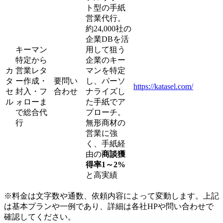
ト型の手紙
営業代行。
約24,000社の
企業DBを活
キーマン
用して狙う
特定から
企業のキー
カ
営業レタ
マンを特定
タ
ー作成・
要問い
し、パーソ
https://katasel.com/
セ
封入・フ
合わせ
ナライズし
ル
ォローま
た手紙でア
で総合代
プローチ。
行
無形商材の
営業に強
く、手紙経
由の
商談獲
得率1～2%
と高実績
※料金は文字数や通数、依頼内容によって変動します。上記
は基本プランや一例であり、詳細は各社HPや問い合わせで
確認してください。​