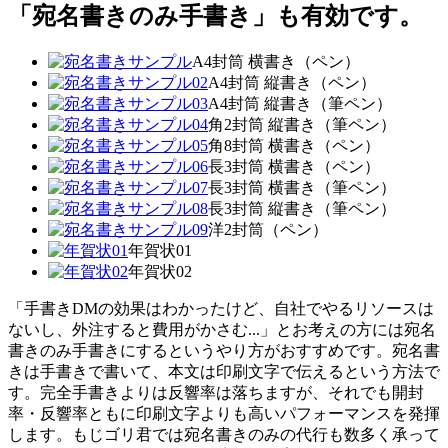
「宛名書きのみ手書き」も有効です。
A4封筒 横書き（ペン）
A4封筒 縦書き（ペン）
A4封筒 縦書き（筆ペン）
角2封筒 縦書き（筆ペン）
角8封筒 横書き（ペン）
長3封筒 横書き（ペン）
長3封筒 横書き（筆ペン）
長3封筒 縦書き（筆ペン）
洋2封筒（ペン）
年賀状01
年賀状02
「手書きDMの効果はわかったけど、自社でやるリソースは
ないし、外注すると費用がかさむ...」とお考えの方には宛名
書きのみ手書きにするというやり方がおすすめです。宛名書
きは手書きで書いて、本文は印刷文字で伝えるという方法で
す。完全手書きよりは反響率は落ちますが、それでも開封
率・反響率ともに印刷文字よりも高いパフォーマンスを発揮
します。もじゴリ君では宛名書きのみの代行も数多く承って