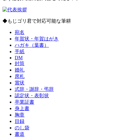
◆もじゴリ君で対応可能な筆耕
宛名
年賀状・年賀はがき
ハガキ（葉書）
手紙
DM
封筒
婚礼
席札
賞状
式辞・謝辞・弔辞
認定状・表彰状
卒業証書
身上書
胸章
目録
のし袋
書道