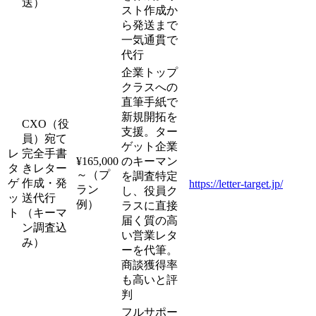
送）
スト作成か
ら発送まで
一気通貫で
代行
企業トップ
クラスへの
直筆手紙で
新規開拓を
CXO（役
支援。ター
員）宛て
ゲット企業
レ
完全手書
¥165,000
のキーマン
タ
きレター
～（プ
を調査特定
ゲ
作成・発
https://letter-target.jp/
ラン
し、役員ク
ッ
送代行
例）
ラスに直接
ト
（キーマ
届く質の高
ン調査込
い営業レタ
み）
ーを代筆。
商談獲得率
も高いと評
判
フルサポー