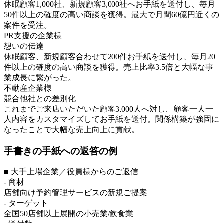
休眠顧客1,000社、新規顧客3,000社へお手紙を送付し、毎月
50件以上の確度の高い商談を獲得。最大で月間60億円近くの
案件を受注。
PR支援の企業様
想いの伝達
休眠顧客、新規顧客合わせて200件お手紙を送付し、毎月20
件以上の確度の高い商談を獲得。売上比率3.5倍と大幅な事
業成長に繋がった。
不動産企業様
競合他社との差別化
これまでご来店いただいた顧客3,000人へ対し、顧客一人一
人内容をカスタマイズしてお手紙を送付。関係構築が強固に
なったことで大幅な売上向上に貢献。
手書きの手紙への返答の例
■ 大手上場企業／役員様からのご返信
- 商材
店舗向け予約管理サービスの新規ご提案
- ターゲット
全国50店舗以上展開の小売業/飲食業