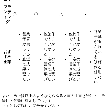
ード
ブラ
ンデ
◎
〇
△
×
ィン
グ
営業
営業
他施作
他施作
予算
予算
でうま
でうま
が限
が余
くいか
くいか
られ
って
なかっ
なかっ
おす
てい
いる
た
た
すめ
る
直近
一定の
一定の
企業
別施
で成
営業予
営業予
作と
果へ
算で成
算で成
併用
繋げ
果に繋
果に繋
した
たい
げたい
げたい
い
また、当社は以下のようなあらゆる文書の手書き筆耕・毛筆
筆耕・代筆に対応しています。
まずはお気軽にお問合せください。