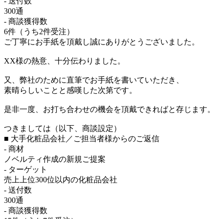
- 送付数
300通
- 商談獲得数
6件（うち2件受注）
ご丁寧にお手紙を頂戴し誠にありがとうございました。
XX様の熱意、十分伝わりました。
又、弊社のために直筆でお手紙を書いていただき、
素晴らしいことと感嘆した次第です。
是非一度、お打ち合わせの機会を頂戴できればと存じます。
つきましては（以下、商談設定）
■ 大手化粧品会社／ご担当者様からのご返信
- 商材
ノベルティ作成の新規ご提案
- ターゲット
売上上位300位以内の化粧品会社
- 送付数
300通
- 商談獲得数