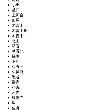
小田
釜口
上河合
仮屋
木曽上
木曽上畑
木曽下
北山
草香
草香北
楠本
下司
久野々
久留麻
黒谷
郡家
小磯
河内
興隆寺
里
佐野