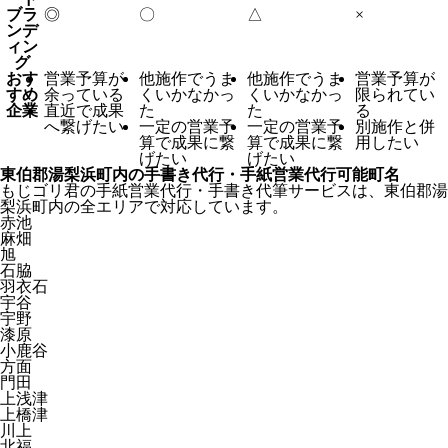
ブラ
◎
〇
△
×
ンデ
ィン
グ
おす
営業予算が
他施作でうま
他施作でうま
営業予算が
すめ
余っている
くいかなかっ
くいかなかっ
限られてい
企業
直近で成果
た
た
る
へ繋げたい
一定の営業予
一定の営業予
別施作と併
算で成果に繋
算で成果に繋
用したい
げたい
げたい
東伯郡湯梨浜町内の手書き代行・手紙営業代行可能町名
もじゴリ君の手紙営業代行・手書き代筆サービスは、東伯郡湯
梨浜町内の全エリアで対応しています。
赤池
麻畑
旭
石脇
羽衣石
宇谷
宇野
漆原
小鹿谷
方面
門田
上浅津
上橋津
川上
北福