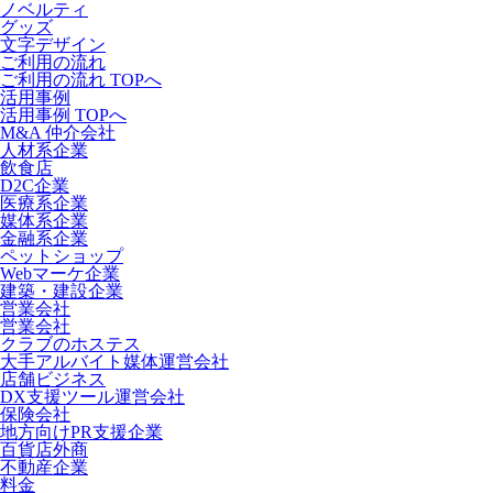
ノベルティ
グッズ
文字デザイン
ご利用の流れ
ご利用の流れ TOPへ
活用事例
活用事例 TOPへ
M&A 仲介会社
人材系企業
飲食店
D2C企業
医療系企業
媒体系企業
金融系企業
ペットショップ
Webマーケ企業
建築・建設企業
営業会社
営業会社
クラブのホステス
大手アルバイト媒体運営会社
店舗ビジネス
DX支援ツール運営会社
保険会社
地方向けPR支援企業
百貨店外商
不動産企業
料金