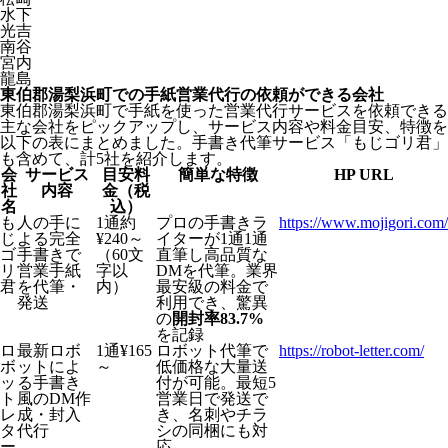
水下
光吉
南谷
宮内
龍島
東伯郡湯梨浜町での手紙営業代行の依頼ができる会社
東伯郡湯梨浜町で手紙を使った営業代行サービスを依頼できる
主な会社をピックアップし、サービス内容や料金目安、特徴を
以下の表にまとめました。手書き代筆サービス「もじゴリ君」
も含めて、計5社を紹介します。
会
サービス
目安料
簡単な特徴
HP URL
社
内容
金（税
名
込）
も
人の手に
1通約
プロの手書きラ
https://www.mojigori.com/
じ
よる完全
¥240～
イターが1通1通
ゴ
手書きで
（60文
直筆し高品質な
リ
営業手紙
字以
DMを代筆。業界
君
を代筆・
内）
最安級の料金で
発送
利用でき、驚異
の
開封率83.7%
を記録
ロ
最新ロボ
1通¥165
ロボット代筆で
https://robot-letter.com/
ボ
ットによ
～
低価格な大量送
ッ
る手書き
付が可能。最短5
ト
風のDM作
営業日で発送で
レ
成・封入
き、名刺やチラ
タ
代行
シの同梱にも対
ー
応