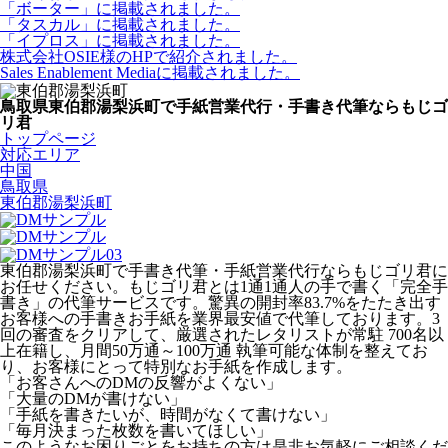
「ボーター」に掲載されました。
「タスカル」に掲載されました。
「イプロス」に掲載されました。
株式会社OSIE様のHPで紹介されました。
Sales Enablement Mediaに掲載されました。
鳥取県東伯郡湯梨浜町で手紙営業代行・手書き代筆ならもじゴ
リ君
トップページ
対応エリア
中国
鳥取県
東伯郡湯梨浜町
東伯郡湯梨浜町で手書き代筆・手紙営業代行ならもじゴリ君に
お任せください。もじゴリ君とは1通1通人の手で書く「完全手
書き」の代筆サービスです。驚異の開封率83.7%をたたき出す
お客様への手書きお手紙を業界最安値で代筆しております。3
回の審査をクリアして、厳選されたレタリストが常駐 700名以
上在籍し、月間50万通～100万通 執筆可能な体制を整えてお
り、お客様にとって特別なお手紙を作成します。
「お客さんへのDMの反響がよくない」
「大量のDMが書けない」
「手紙を書きたいが、時間がなくて書けない」
「毎月決まった枚数を書いてほしい」
このようなお困りごとをお持ちの方は是非お気軽にご相談くだ