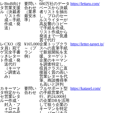
レ
BtoB向け
要問い
680万社のデータ
https://lettaru.com/
タ
営業支援
合わせ
ベースから決裁
ル
（決裁者
（業界
者リストを抽出
リスト作
最安水
し、プロのセー
成～手紙
準）
ルスライターが
作成・発
高反響のコピー
送）
で手紙を作成。
リスト作成から
発送まで一気通
貫で代行
レ
CXO（役
¥165,000
企業トップクラ
https://letter-target.jp/
タ
員）宛て
～（プ
スへの直筆手紙
ゲ
完全手書
ラン
で新規開拓を支
ッ
きレター
例）
援。ターゲット
ト
作成・発
企業のキーマン
送代行
を調査特定し、
（キーマ
役員クラスに直
ン調査込
接届く質の高い
み）
営業レターを代
筆。商談獲得率
も高いと評判
カ
キーマン
要問い
フルサポート型
https://katasel.com/
タ
特定から
合わせ
の手紙営業代
セ
営業レタ
行。約24,000社
ル
ー作成・
の企業DBを活用
封入・フ
して狙う企業の
ォローま
キーマンを特定
で総合代
し、パーソナラ