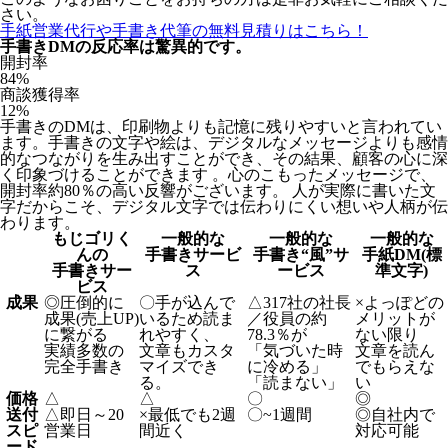
さい。
手紙営業代行や手書き代筆の無料見積りはこちら！
手書きDMの反応率は驚異的です。
開封率
84
%
商談獲得率
12
%
手書きのDMは、印刷物よりも記憶に残りやすいと言われてい
ます。手書きの文字や絵は、デジタルなメッセージよりも感情
的なつながりを生み出すことができ、その結果、顧客の心に深
く印象づけることができます 。心のこもったメッセージで、
開封率約80％の高い反響がございます。 人が実際に書いた文
字だからこそ、デジタル文字では伝わりにくい想いや人柄が伝
わります。
もじゴリく
一般的な
一般的な
一般的な
んの
手書きサービ
手書き“風”サ
手紙DM(標
手書きサー
ス
ービス
準文字)
ビス
成果
◎
圧倒的に
〇
手が込んで
△
317社の社長
×
よっぽどの
成果(売上UP)
いるため読ま
／役員の約
メリットが
に繋がる
れやすく、
78.3％が
ない限り
実績多数の
文章もカスタ
「気づいた時
文章を読ん
完全手書き
マイズでき
に冷める」
でもらえな
る。
「読まない」
い
価格
△
△
〇
◎
送付
△
即日～20
×
最低でも2週
〇
~1週間
◎
自社内で
スピ
営業日
間近く
対応可能
ード