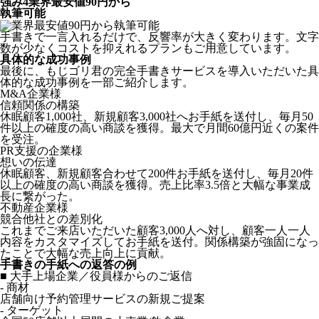
強み
4
業界最安値90円から
執筆可能
手書きで一言入れるだけで、反響率が大きく変わります。文字
数が少なくコストを抑えれるプランもご用意しています。
具体的な成功事例
最後に、もじゴリ君の完全手書きサービスを導入いただいた具
体的な成功事例を一部ご紹介します。
M&A企業様
信頼関係の構築
休眠顧客1,000社、新規顧客3,000社へお手紙を送付し、毎月50
件以上の確度の高い商談を獲得。最大で月間60億円近くの案件
を受注。
PR支援の企業様
想いの伝達
休眠顧客、新規顧客合わせて200件お手紙を送付し、毎月20件
以上の確度の高い商談を獲得。売上比率3.5倍と大幅な事業成
長に繋がった。
不動産企業様
競合他社との差別化
これまでご来店いただいた顧客3,000人へ対し、顧客一人一人
内容をカスタマイズしてお手紙を送付。関係構築が強固になっ
たことで大幅な売上向上に貢献。
手書きの手紙への返答の例
■ 大手上場企業／役員様からのご返信
- 商材
店舗向け予約管理サービスの新規ご提案
- ターゲット