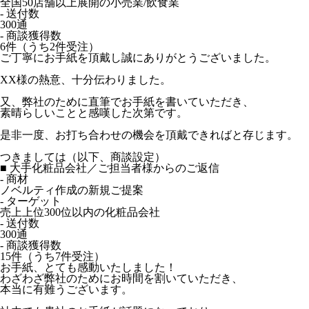
全国50店舗以上展開の小売業/飲食業
- 送付数
300通
- 商談獲得数
6件（うち2件受注）
ご丁寧にお手紙を頂戴し誠にありがとうございました。
XX様の熱意、十分伝わりました。
又、弊社のために直筆でお手紙を書いていただき、
素晴らしいことと感嘆した次第です。
是非一度、お打ち合わせの機会を頂戴できればと存じます。
つきましては（以下、商談設定）
■ 大手化粧品会社／ご担当者様からのご返信
- 商材
ノベルティ作成の新規ご提案
- ターゲット
売上上位300位以内の化粧品会社
- 送付数
300通
- 商談獲得数
15件（うち7件受注）
お手紙、とても感動いたしました！
わざわざ弊社のためにお時間を割いていただき、
本当に有難うございます。