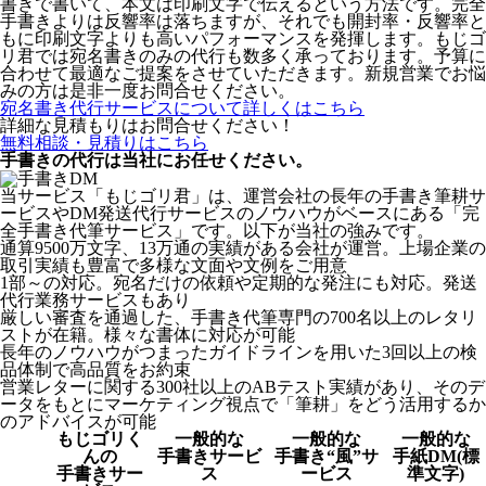
書きで書いて、本文は印刷文字で伝えるという方法です。完全
手書きよりは反響率は落ちますが、それでも開封率・反響率と
もに印刷文字よりも高いパフォーマンスを発揮します。もじゴ
リ君では宛名書きのみの代行も数多く承っております。予算に
合わせて最適なご提案をさせていただきます。新規営業でお悩
みの方は是非一度お問合せください。
宛名書き代行サービスについて詳しくはこちら
詳細な見積もりはお問合せください！
無料相談・見積りはこちら
手書きの代行は当社にお任せください。
当サービス「もじゴリ君」は、運営会社の長年の手書き筆耕サ
ービスやDM発送代行サービスのノウハウがベースにある「完
全手書き代筆サービス」です。以下が当社の強みです。
通算9500万文字、13万通の実績がある会社が運営。上場企業の
取引実績も豊富で多様な文面や文例をご用意
1部～の対応。宛名だけの依頼や定期的な発注にも対応。発送
代行業務サービスもあり
厳しい審査を通過した、手書き代筆専門の700名以上のレタリ
ストが在籍。様々な書体に対応が可能
長年のノウハウがつまったガイドラインを用いた3回以上の検
品体制で高品質をお約束
営業レターに関する300社以上のABテスト実績があり、そのデ
ータをもとにマーケティング視点で「筆耕」をどう活用するか
のアドバイスが可能
もじゴリく
一般的な
一般的な
一般的な
んの
手書きサービ
手書き“風”サ
手紙DM(標
手書きサー
ス
ービス
準文字)