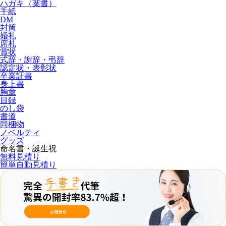
ハガキ（葉書）
手紙
DM
封筒
婚礼
席札
賞状
式辞・謝辞・弔辞
認定状・表彰状
卒業証書
身上書
胸章
目録
のし袋
書道
同梱物
ノベルティ
グッズ
命名書・誕生祝
無料見積り
簡単自動見積り