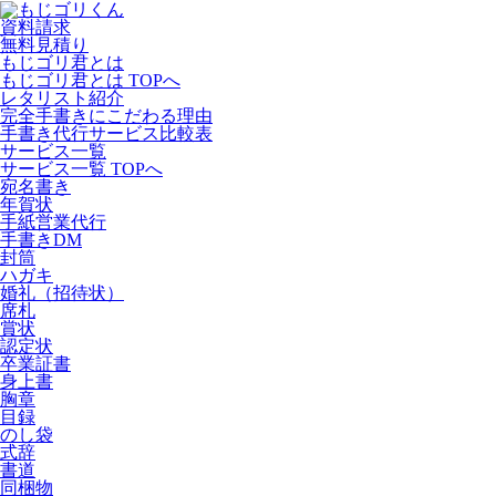
資料請求
無料見積り
もじゴリ君とは
もじゴリ君とは TOPへ
レタリスト紹介
完全手書きにこだわる理由
手書き代行サービス比較表
サービス一覧
サービス一覧 TOPへ
宛名書き
年賀状
手紙営業代行
手書きDM
封筒
ハガキ
婚礼（招待状）
席札
賞状
認定状
卒業証書
身上書
胸章
目録
のし袋
式辞
書道
同梱物