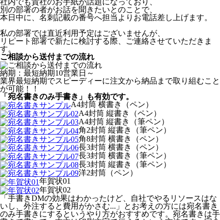
社内でも貴社のお手紙が話題になっており、
別の部署の者がお話を聞きたいとのことで、
本日中に、名刺記載の番号へ担当よりお電話差し上げます。
私の部署では直近利用予定はございませんが、
リピート部署で新たに検討する際、ご連絡させていただきま
す。
ご相談から送付までの流れ
納期：最短納期10営業日～
業界最短納期でスピーディーに注文から納品まで取り組むこと
が可能！！
「宛名書きのみ手書き」も有効です。
A4封筒 横書き（ペン）
A4封筒 縦書き（ペン）
A4封筒 縦書き（筆ペン）
角2封筒 縦書き（筆ペン）
角8封筒 横書き（ペン）
長3封筒 横書き（ペン）
長3封筒 横書き（筆ペン）
長3封筒 縦書き（筆ペン）
洋2封筒（ペン）
年賀状01
年賀状02
「手書きDMの効果はわかったけど、自社でやるリソースはな
いし、外注すると費用がかさむ...」とお考えの方には宛名書き
のみ手書きにするというやり方がおすすめです。宛名書きは手