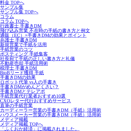
料金 TOPへ
サンプル集
サンプル集 TOPへ
コラム
コラム TOPへ
行政書士 手書きDM
飛び込み営業 不在時の手紙の書き方と例文
通販（EC）×手書きDMの効果とポイント
弁護士 手書きDM
新規営業で手紙を活用
手紙営業のコツ
ポスティング 手紙集客
社長宛て手紙の正しい書き方と礼儀
不動産売却 手紙活用術
税理士 手書きDM
BtoBリード獲得 手紙
手書きDMの効果
ロボット代筆 vs人の手書き
手書きDMがめんどくさい？
手書きDMとテレアポ
手紙営業代行業者おすすめ10選
CXOレター代行おすすめサービス
直筆の手紙営業
カーディーラー営業の手書きDM（手紙）活用術
ハウスメーカー営業の手書きDM（手紙）活用術
メディア掲載
メディア掲載 TOPへ
「ふくおか経済」に掲載されました。