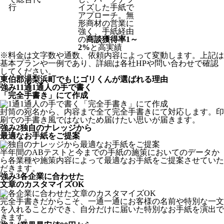
行
イズした手紙で
アプローチ。無
形商材の営業に
強く、手紙経由
の
商談獲得率1～
2%
と高実績
※料金は文字数や通数、依頼内容によって変動します。上記は
基本プランや一例であり、詳細は各社HPや問い合わせで確認
してください。​
東伯郡湯梨浜町でもじゴリくんが選ばれる理由
強み
1
1通1通人の手で書く
「完全手書き」にて作成
封筒の宛名から、内容まで全て完全手書きにて対応します。印
刷での手書き風ではないため届けたい思いが届きます。
強み
2
独自のナレッジから
最適なお手紙をご提案
半年間のABテストと今までの手紙の施策においてのデータか
ら各業種や施策内容によって最適なお手紙をご提案させていた
だきます。
強み
3
各企業に合わせた
文章のカスタマイズOK
完全手書きだからこそ、一通一通にお客様の名前や特別な一文
を入れることができ、自分だけに届いた特別なお手紙を演出で
きます。