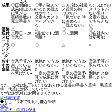
ビス
成果
◎
圧倒的に
〇
手が込んで
△
317社の社長
×
よっぽどの
成果(売上UP)
いるため読ま
／役員の約
メリットが
に繋がる
れやすく、
78.3％が
ない限り
実績多数の
文章もカスタ
「気づいた時
文章を読ん
完全手書き
マイズでき
に冷める」
でもらえな
る。
「読まない」
い
価格
△
△
〇
◎
送付
△
即日～20
×
最低でも2週
〇
~1週間
◎
自社内で
スピ
営業日
間近く
対応可能
ード
ブラ
◎
〇
△
×
ンデ
ィン
グ
おす
営業予算が
他施作でうま
他施作でうま
営業予算が
すめ
余っている
くいかなかっ
くいかなかっ
限られてい
企業
直近で成果
た
た
る
へ繋げたい
一定の営業予
一定の営業予
別施作と併
算で成果に繋
算で成果に繋
用したい
げたい
げたい
また、当社は以下のようなあらゆる文書の手書き筆耕・毛筆筆
耕・代筆に対応しています。
まずはお気軽にお問合せください。
◆もじゴリ君で対応可能な筆耕
宛名
年賀状・年賀はがき