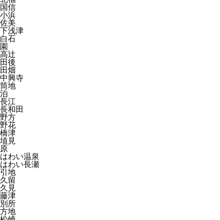
国信
小浜
佐美
下浅津
白石
園
高辻
田後
田畑
中興寺
筒地
泊
長江
長和田
野方
野花
橋津
埴見
原
はわい温泉
はわい長瀬
引地
久留
久見
藤津
別所
方地
松崎