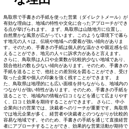
鳥取県で手書きの手紙を使った営業（ダイレクトメール）が
有効な理由は、地域の特性や文化に合ったアプローチができ
る点が挙げられます。 まず、鳥取県は山陰地方に位置し、
自然豊かな風景が広がっています。このような環境下で暮ら
す地元の人々は、伝統や地域への愛着が強い傾向がありま
す。そのため、手書きの手紙は個人的な温かさや親近感を伝
えることができ、地元の人々に訴求力があると言えます。
さらに、鳥取県は人口や企業数が比較的少ない地域であり、
競合他社の数も少ない傾向があります。そのため、手書きの
手紙を送ることで、他社との差別化を図ることができ、受け
取った企業や個人の印象を強く残すことができます。 ま
た、鳥取県は地理的にも広い面積を持ちながらも、地域内の
つながりが強い特性があります。そのため、手書きの手紙を
送ることで、地域内の情報が口コミなどを通じて広まりやす
く、口コミ効果を期待することができます。 さらに、中小
企業向けの営業では、決裁者へのリーチが重要です。鳥取県
では地元企業が多く、経営者や決裁者とのつながりが比較的
容易な地域です。そのため、手書きの手紙を通じて直接経営
者にアプローチすることができ、効果的な営業活動が期待で