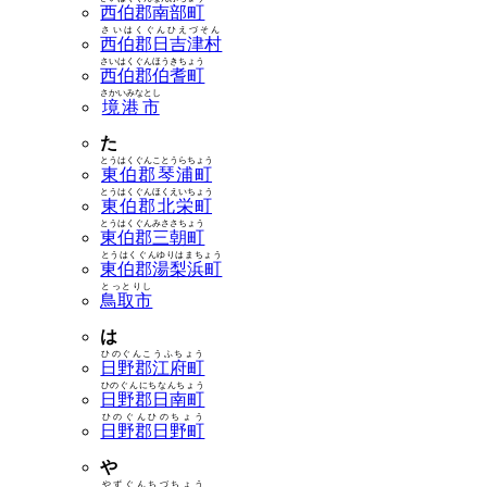
西伯郡南部町
さいはくぐんひえづそん
西伯郡日吉津村
さいはくぐんほうきちょう
西伯郡伯耆町
さかいみなとし
境港市
た
とうはくぐんことうらちょう
東伯郡琴浦町
とうはくぐんほくえいちょう
東伯郡北栄町
とうはくぐんみささちょう
東伯郡三朝町
とうはくぐんゆりはまちょう
東伯郡湯梨浜町
とっとりし
鳥取市
は
ひのぐんこうふちょう
日野郡江府町
ひのぐんにちなんちょう
日野郡日南町
ひのぐんひのちょう
日野郡日野町
や
やずぐんちづちょう