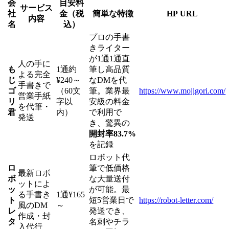
会
目安料
サービス
社
金（税
簡単な特徴
HP URL
内容
名
込）
プロの手書
きライター
が1通1通直
人の手に
も
1通約
筆し高品質
よる完全
じ
¥240～
なDMを代
手書きで
ゴ
（60文
筆。業界最
https://www.mojigori.com/
営業手紙
リ
字以
安級の料金
を代筆・
君
内）
で利用で
発送
き、驚異の
開封率83.7%
を記録
ロボット代
ロ
筆で低価格
最新ロボ
ボ
な大量送付
ットによ
ッ
が可能。最
る手書き
1通¥165
ト
短5営業日で
https://robot-letter.com/
風のDM
～
レ
発送でき、
作成・封
タ
名刺やチラ
入代行