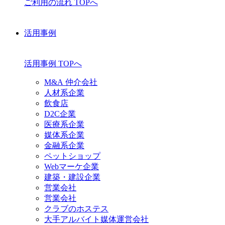
ご利用の流れ TOPへ
活用事例
活用事例 TOPへ
M&A 仲介会社
人材系企業
飲食店
D2C企業
医療系企業
媒体系企業
金融系企業
ペットショップ
Webマーケ企業
建築・建設企業
営業会社
営業会社
クラブのホステス
大手アルバイト媒体運営会社