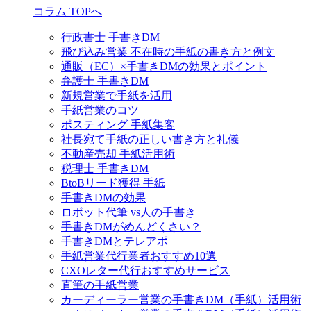
コラム TOPへ
行政書士 手書きDM
飛び込み営業 不在時の手紙の書き方と例文
通販（EC）×手書きDMの効果とポイント
弁護士 手書きDM
新規営業で手紙を活用
手紙営業のコツ
ポスティング 手紙集客
社長宛て手紙の正しい書き方と礼儀
不動産売却 手紙活用術
税理士 手書きDM
BtoBリード獲得 手紙
手書きDMの効果
ロボット代筆 vs人の手書き
手書きDMがめんどくさい？
手書きDMとテレアポ
手紙営業代行業者おすすめ10選
CXOレター代行おすすめサービス
直筆の手紙営業
カーディーラー営業の手書きDM（手紙）活用術