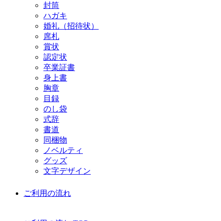
封筒
ハガキ
婚礼（招待状）
席札
賞状
認定状
卒業証書
身上書
胸章
目録
のし袋
式辞
書道
同梱物
ノベルティ
グッズ
文字デザイン
ご利用の流れ