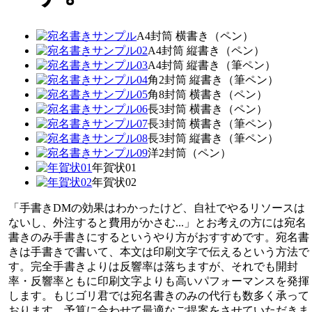
A4封筒 横書き（ペン）
A4封筒 縦書き（ペン）
A4封筒 縦書き（筆ペン）
角2封筒 縦書き（筆ペン）
角8封筒 横書き（ペン）
長3封筒 横書き（ペン）
長3封筒 横書き（筆ペン）
長3封筒 縦書き（筆ペン）
洋2封筒（ペン）
年賀状01
年賀状02
「手書きDMの効果はわかったけど、自社でやるリソースは
ないし、外注すると費用がかさむ...」とお考えの方には宛名
書きのみ手書きにするというやり方がおすすめです。宛名書
きは手書きで書いて、本文は印刷文字で伝えるという方法で
す。完全手書きよりは反響率は落ちますが、それでも開封
率・反響率ともに印刷文字よりも高いパフォーマンスを発揮
します。もじゴリ君では宛名書きのみの代行も数多く承って
おります。予算に合わせて最適なご提案をさせていただきま