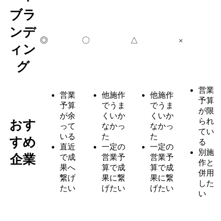
ブラ
ンデ
◎
〇
△
×
ィン
グ
営業
営業
他施作
他施作
予算
予算
でうま
でうま
が限
が余
くいか
くいか
られ
おす
って
なかっ
なかっ
てい
いる
た
た
すめ
る
直近
一定の
一定の
別施
企業
で成
営業予
営業予
作と
果へ
算で成
算で成
併用
繋げ
果に繋
果に繋
した
たい
げたい
げたい
い