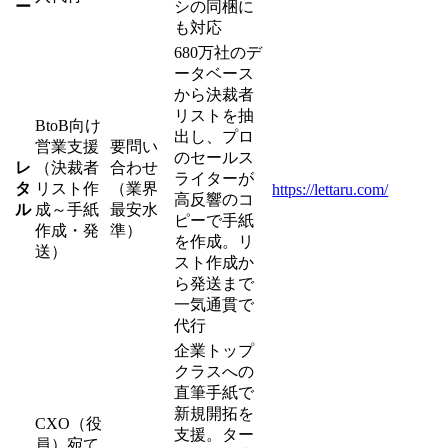
ー
シの同梱に
も対応
680万社のデ
ータベース
から決裁者
リストを抽
BtoB向け
出し、プロ
営業支援
要問い
のセールス
レ
（決裁者
合わせ
ライターが
タ
リスト作
（業界
https://lettaru.com/
高反響のコ
ル
成～手紙
最安水
ピーで手紙
作成・発
準）
を作成。リ
送）
スト作成か
ら発送まで
一気通貫で
代行
企業トップ
クラスへの
直筆手紙で
新規開拓を
CXO（役
支援。ター
員）宛て