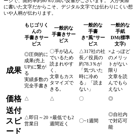
ージで、開封率約80％の高い反響がございます。 人が実際
に書いた文字だからこそ、デジタル文字では伝わりにくい想
いや人柄が伝わります。
もじゴリく
一般的な
一般的な
一般的な
んの
手書
手紙
手書きサー
手書きサー
き“風”サー
DM(標準
ビス
ビス
ビス
文字)
〇
手が込ん
△
317社の社
×
よっぽど
◎
圧倒的に
でいるため
長／役員の
のメリッ
成果(売上
読まれやす
約78.3％が
トがない
UP)に繋が
成果
く、
「気づいた
限り
る
文章もカス
時に冷め
文章を読
実績多数の
タマイズで
る」「読ま
んでもら
完全手書き
きる。
ない」
えない
価格
△
△
〇
◎
送付
◎
自社内
△
即日～20
×
最低でも2
スピ
〇
~1週間
で対応可
営業日
週間近く
能
ード