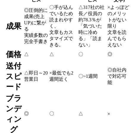
〇
手が込ん
△
317社の社
×
よっぽど
◎
圧倒的に
でいるため
長／役員の
のメリッ
成果(売上
読まれやす
約78.3％が
トがない
UP)に繋が
成果
く、
「気づいた
限り
る
文章もカス
時に冷め
文章を読
実績多数の
タマイズで
る」「読ま
んでもら
完全手書き
きる。
ない」
えない
価格
△
△
〇
◎
送付
◎
自社内
△
即日～20
×
最低でも2
スピ
〇
~1週間
で対応可
営業日
週間近く
能
ード
ブラ
ンデ
◎
〇
△
×
ィン
グ