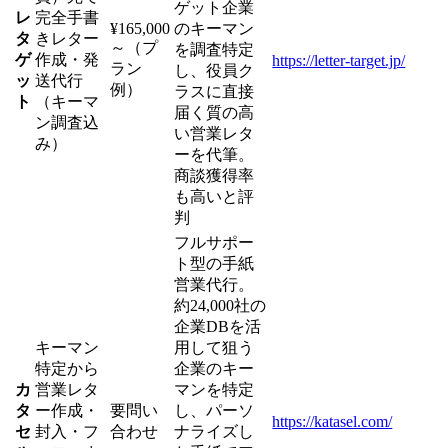
ゲット企業
レ
完全手書
¥165,000
のキーマン
タ
きレター
～（プ
を調査特定
ゲ
作成・発
https://letter-target.jp/
ラン
し、役員ク
ッ
送代行
例）
ラスに直接
ト
（キーマ
届く質の高
ン調査込
い営業レタ
み）
ーを代筆。
商談獲得率
も高いと評
判
フルサポー
ト型の手紙
営業代行。
約24,000社の
企業DBを活
キーマン
用して狙う
特定から
企業のキー
カ
営業レタ
マンを特定
タ
ー作成・
要問い
し、パーソ
https://katasel.com/
セ
封入・フ
合わせ
ナライズし