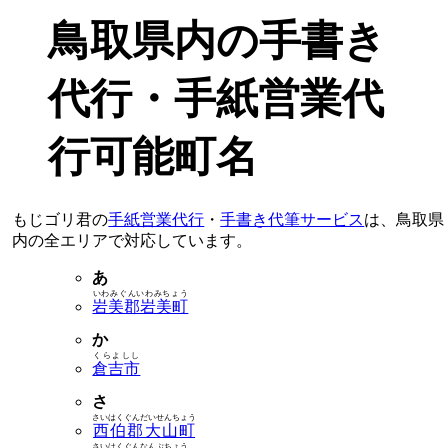
鳥取県内の手書き
代行・手紙営業代
行可能町名
もじゴリ君の
手紙営業代行
・
手書き代筆サービス
は、鳥取県
内の全エリアで対応しています。
あ
いわみぐんいわみちょう
岩美郡岩美町
か
くらよしし
倉吉市
さ
さいはくぐんだいせんちょう
西伯郡大山町
さいはくぐんなんぶちょう