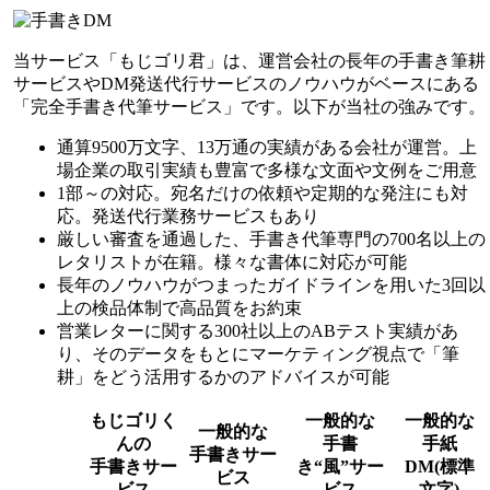
当サービス「もじゴリ君」は、運営会社の長年の手書き筆耕
サービスやDM発送代行サービスのノウハウがベースにある
「完全手書き代筆サービス」です。以下が当社の強みです。
通算9500万文字、13万通の実績がある会社が運営。上
場企業の取引実績も豊富で多様な文面や文例をご用意
1部～の対応。宛名だけの依頼や定期的な発注にも対
応。発送代行業務サービスもあり
厳しい審査を通過した、手書き代筆専門の700名以上の
レタリストが在籍。様々な書体に対応が可能
長年のノウハウがつまったガイドラインを用いた3回以
上の検品体制で高品質をお約束
営業レターに関する300社以上のABテスト実績があ
り、そのデータをもとにマーケティング視点で「筆
耕」をどう活用するかのアドバイスが可能
もじゴリく
一般的な
一般的な
一般的な
んの
手書
手紙
手書きサー
手書きサー
き“風”サー
DM(標準
ビス
ビス
ビス
文字)