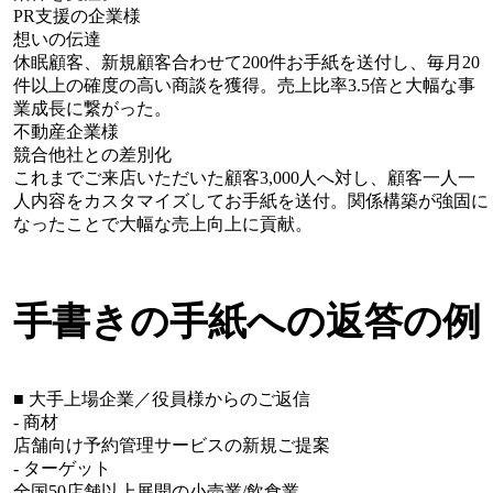
PR支援の企業様
想いの伝達
休眠顧客、新規顧客合わせて200件お手紙を送付し、毎月20
件以上の確度の高い商談を獲得。売上比率3.5倍と大幅な事
業成長に繋がった。
不動産企業様
競合他社との差別化
これまでご来店いただいた顧客3,000人へ対し、顧客一人一
人内容をカスタマイズしてお手紙を送付。関係構築が強固に
なったことで大幅な売上向上に貢献。
手書きの手紙への返答の例
■ 大手上場企業／役員様からのご返信
- 商材
店舗向け予約管理サービスの新規ご提案
- ターゲット
全国50店舗以上展開の小売業/飲食業