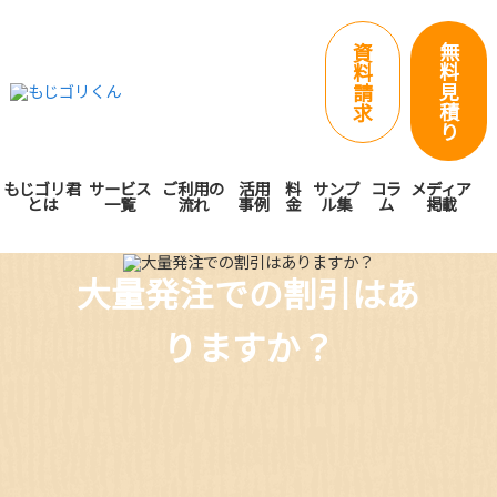
無
資
料
料
見
請
積
求
り
もじゴリ君
サービス
ご利用の
活用
料
サンプ
コラ
メディア
とは
一覧
流れ
事例
金
ル集
ム
掲載
大量発注での割引はあ
りますか？