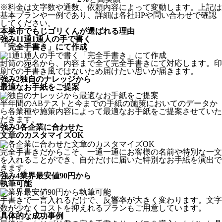
※料金は文字数や通数、依頼内容によって変動します。上記は
基本プランや一例であり、詳細は各社HPや問い合わせで確認
してください。​
本巣市でもじゴリくんが選ばれる理由
強み
1
1通1通人の手で書く
「完全手書き」にて作成
封筒の宛名から、内容まで全て完全手書きにて対応します。印
刷での手書き風ではないため届けたい思いが届きます。
強み
2
独自のナレッジから
最適なお手紙をご提案
半年間のABテストと今までの手紙の施策においてのデータか
ら各業種や施策内容によって最適なお手紙をご提案させていた
だきます。
強み
3
各企業に合わせた
文章のカスタマイズOK
完全手書きだからこそ、一通一通にお客様の名前や特別な一文
を入れることができ、自分だけに届いた特別なお手紙を演出で
きます。
強み
4
業界最安値90円から
執筆可能
手書きで一言入れるだけで、反響率が大きく変わります。文字
数が少なくコストを抑えれるプランもご用意しています。
具体的な成功事例