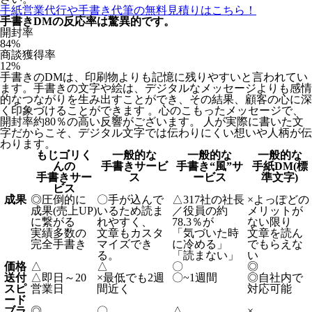
手紙営業代行や手書き代筆の無料見積りはこちら！
手書きDMの反応率は驚異的です。
開封率
84
%
商談獲得率
12
%
手書きのDMは、印刷物よりも記憶に残りやすいと言われてい
ます。手書きの文字や絵は、デジタルなメッセージよりも感情
的なつながりを生み出すことができ、その結果、顧客の心に深
く印象づけることができます 。心のこもったメッセージで、
開封率約80％の高い反響がございます。 人が実際に書いた文
字だからこそ、デジタル文字では伝わりにくい想いや人柄が伝
わります。
もじゴリく
一般的な
一般的な
一般的な
んの
手書きサービ
手書き“風”サ
手紙DM(標
手書きサー
ス
ービス
準文字)
ビス
成果
◎
圧倒的に
〇
手が込んで
△
317社の社長
×
よっぽどの
成果(売上UP)
いるため読ま
／役員の約
メリットが
に繋がる
れやすく、
78.3％が
ない限り
実績多数の
文章もカスタ
「気づいた時
文章を読ん
完全手書き
マイズでき
に冷める」
でもらえな
る。
「読まない」
い
価格
△
△
〇
◎
送付
△
即日～20
×
最低でも2週
〇
~1週間
◎
自社内で
スピ
営業日
間近く
対応可能
ード
ブラ
◎
〇
△
×