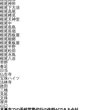
根尾神所
根尾下大須
根尾高尾
根尾樽見
根尾天神堂
根尾中
根尾長島
根尾長嶺
根尾西板屋
根尾能郷
根尾東板屋
根尾平野
根尾松田
根尾水鳥
根尾八谷
早野
春近
日当
仏生寺
宝珠ハイツ
法林寺
政田
三橋
見延
文殊
屋井
山口
本巣市での手紙営業代行の依頼ができる会社