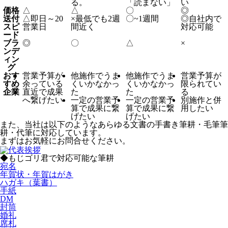
る。
「読まない」
い
価格
△
△
〇
◎
送付
△
即日～20
×
最低でも2週
〇
~1週間
◎
自社内で
スピ
営業日
間近く
対応可能
ード
ブラ
◎
〇
△
×
ンデ
ィン
グ
おす
営業予算が
他施作でうま
他施作でうま
営業予算が
すめ
余っている
くいかなかっ
くいかなかっ
限られてい
企業
直近で成果
た
た
る
へ繋げたい
一定の営業予
一定の営業予
別施作と併
算で成果に繋
算で成果に繋
用したい
げたい
げたい
また、当社は以下のようなあらゆる文書の手書き筆耕・毛筆筆
耕・代筆に対応しています。
まずはお気軽にお問合せください。
◆もじゴリ君で対応可能な筆耕
宛名
年賀状・年賀はがき
ハガキ（葉書）
手紙
DM
封筒
婚礼
席札