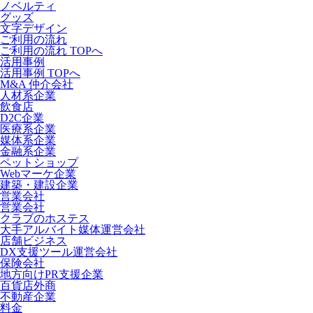
ノベルティ
グッズ
文字デザイン
ご利用の流れ
ご利用の流れ TOPへ
活用事例
活用事例 TOPへ
M&A 仲介会社
人材系企業
飲食店
D2C企業
医療系企業
媒体系企業
金融系企業
ペットショップ
Webマーケ企業
建築・建設企業
営業会社
営業会社
クラブのホステス
大手アルバイト媒体運営会社
店舗ビジネス
DX支援ツール運営会社
保険会社
地方向けPR支援企業
百貨店外商
不動産企業
料金