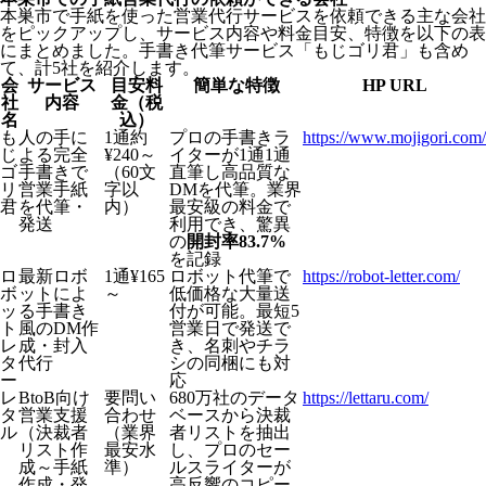
本巣市で手紙を使った営業代行サービスを依頼できる主な会社
をピックアップし、サービス内容や料金目安、特徴を以下の表
にまとめました。手書き代筆サービス「もじゴリ君」も含め
て、計5社を紹介します。
会
サービス
目安料
簡単な特徴
HP URL
社
内容
金（税
名
込）
も
人の手に
1通約
プロの手書きラ
https://www.mojigori.com/
じ
よる完全
¥240～
イターが1通1通
ゴ
手書きで
（60文
直筆し高品質な
リ
営業手紙
字以
DMを代筆。業界
君
を代筆・
内）
最安級の料金で
発送
利用でき、驚異
の
開封率83.7%
を記録
ロ
最新ロボ
1通¥165
ロボット代筆で
https://robot-letter.com/
ボ
ットによ
～
低価格な大量送
ッ
る手書き
付が可能。最短5
ト
風のDM作
営業日で発送で
レ
成・封入
き、名刺やチラ
タ
代行
シの同梱にも対
ー
応
レ
BtoB向け
要問い
680万社のデータ
https://lettaru.com/
タ
営業支援
合わせ
ベースから決裁
ル
（決裁者
（業界
者リストを抽出
リスト作
最安水
し、プロのセー
成～手紙
準）
ルスライターが
作成・発
高反響のコピー