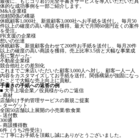
最後に、もじゴリ君の完全手書きサービスを導入いただいた具
体的な成功事例を一部ご紹介します。
M&A企業様
信頼関係の構築
休眠顧客1,000社、新規顧客3,000社へお手紙を送付し、毎月50
件以上の確度の高い商談を獲得。最大で月間60億円近くの案件
を受注。
PR支援の企業様
想いの伝達
休眠顧客、新規顧客合わせて200件お手紙を送付し、毎月20件
以上の確度の高い商談を獲得。売上比率3.5倍と大幅な事業成
長に繋がった。
不動産企業様
競合他社との差別化
これまでご来店いただいた顧客3,000人へ対し、顧客一人一人
内容をカスタマイズしてお手紙を送付。関係構築が強固になっ
たことで大幅な売上向上に貢献。
手書きの手紙への返答の例
■ 大手上場企業／役員様からのご返信
- 商材
店舗向け予約管理サービスの新規ご提案
- ターゲット
全国50店舗以上展開の小売業/飲食業
- 送付数
300通
- 商談獲得数
6件（うち2件受注）
ご丁寧にお手紙を頂戴し誠にありがとうございました。