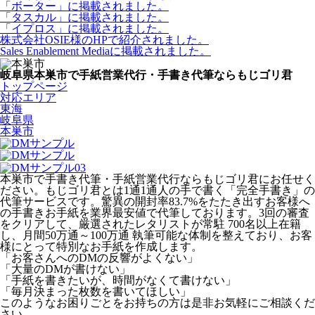
「ボーター」に掲載されました。
「タスカル」に掲載されました。
「イプロス」に掲載されました。
株式会社OSIE様のHPで紹介されました。
Sales Enablement Mediaに掲載されました。
岐阜県本巣市で手紙営業代行・手書き代筆ならもじゴリ君
トップページ
対応エリア
東海
岐阜県
本巣市
本巣市で手書き代筆・手紙営業代行ならもじゴリ君にお任せく
ださい。もじゴリ君とは1通1通人の手で書く「完全手書き」の
代筆サービスです。驚異の開封率83.7%をたたき出すお客様へ
の手書きお手紙を業界最安値で代筆しております。3回の審査
をクリアして、厳選されたレタリストが常駐 700名以上在籍
し、月間50万通～100万通 執筆可能な体制を整えており、お客
様にとって特別なお手紙を作成します。
「お客さんへのDMの反響がよくない」
「大量のDMが書けない」
「手紙を書きたいが、時間がなくて書けない」
「毎月決まった枚数を書いてほしい」
このようなお困りごとをお持ちの方は是非お気軽にご相談くだ
さい。