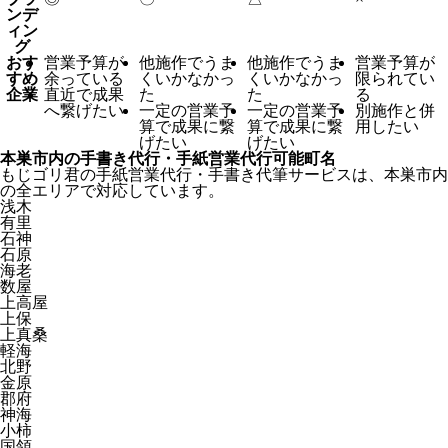
ンデ
ィン
グ
おす
営業予算が
他施作でうま
他施作でうま
営業予算が
すめ
余っている
くいかなかっ
くいかなかっ
限られてい
企業
直近で成果
た
た
る
へ繋げたい
一定の営業予
一定の営業予
別施作と併
算で成果に繋
算で成果に繋
用したい
げたい
げたい
本巣市内の手書き代行・手紙営業代行可能町名
もじゴリ君の手紙営業代行・手書き代筆サービスは、本巣市内
の全エリアで対応しています。
浅木
有里
石神
石原
海老
数屋
上高屋
上保
上真桑
軽海
北野
金原
郡府
神海
小柿
国領