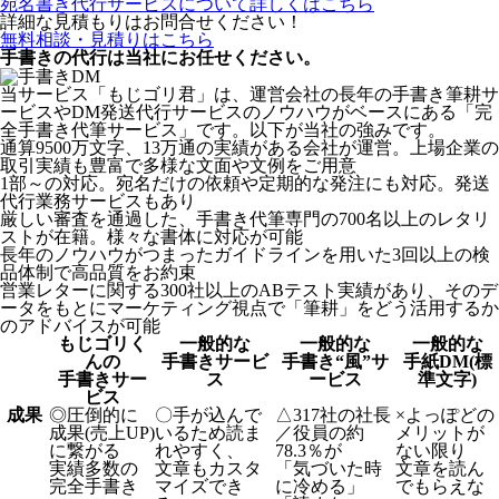
宛名書き代行サービスについて詳しくはこちら
詳細な見積もりはお問合せください！
無料相談・見積りはこちら
手書きの代行は当社にお任せください。
当サービス「もじゴリ君」は、運営会社の長年の手書き筆耕サ
ービスやDM発送代行サービスのノウハウがベースにある「完
全手書き代筆サービス」です。以下が当社の強みです。
通算9500万文字、13万通の実績がある会社が運営。上場企業の
取引実績も豊富で多様な文面や文例をご用意
1部～の対応。宛名だけの依頼や定期的な発注にも対応。発送
代行業務サービスもあり
厳しい審査を通過した、手書き代筆専門の700名以上のレタリ
ストが在籍。様々な書体に対応が可能
長年のノウハウがつまったガイドラインを用いた3回以上の検
品体制で高品質をお約束
営業レターに関する300社以上のABテスト実績があり、そのデ
ータをもとにマーケティング視点で「筆耕」をどう活用するか
のアドバイスが可能
もじゴリく
一般的な
一般的な
一般的な
んの
手書きサービ
手書き“風”サ
手紙DM(標
手書きサー
ス
ービス
準文字)
ビス
成果
◎
圧倒的に
〇
手が込んで
△
317社の社長
×
よっぽどの
成果(売上UP)
いるため読ま
／役員の約
メリットが
に繋がる
れやすく、
78.3％が
ない限り
実績多数の
文章もカスタ
「気づいた時
文章を読ん
完全手書き
マイズでき
に冷める」
でもらえな