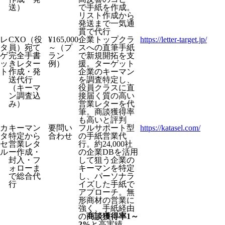
送）
で手紙を作成。
リスト作成から
発送まで一気通
貫で代行
レ
CXO（役
¥165,000
企業トップクラ
https://letter-target.jp/
タ
員）宛て
～（プ
スへの直筆手紙
ゲ
完全手書
ラン
で新規開拓を支
ッ
きレター
例）
援。ターゲット
ト
作成・発
企業のキーマン
送代行
を調査特定し、
（キーマ
役員クラスに直
ン調査込
接届く質の高い
み）
営業レターを代
筆。商談獲得率
も高いと評判
カ
キーマン
要問い
フルサポート型
https://katasel.com/
タ
特定から
合わせ
の手紙営業代
セ
営業レタ
行。約24,000社
ル
ー作成・
の企業DBを活用
封入・フ
して狙う企業の
ォローま
キーマンを特定
で総合代
し、パーソナラ
行
イズした手紙で
アプローチ。無
形商材の営業に
強く、手紙経由
の
商談獲得率1～
2%
と高実績