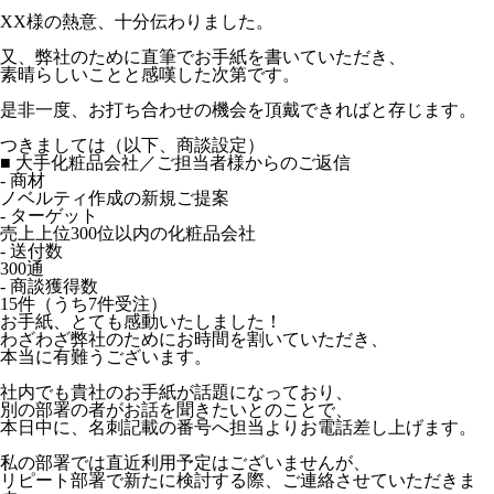
XX様の熱意、十分伝わりました。
又、弊社のために直筆でお手紙を書いていただき、
素晴らしいことと感嘆した次第です。
是非一度、お打ち合わせの機会を頂戴できればと存じます。
つきましては（以下、商談設定）
■ 大手化粧品会社／ご担当者様からのご返信
- 商材
ノベルティ作成の新規ご提案
- ターゲット
売上上位300位以内の化粧品会社
- 送付数
300通
- 商談獲得数
15件（うち7件受注）
お手紙、とても感動いたしました！
わざわざ弊社のためにお時間を割いていただき、
本当に有難うございます。
社内でも貴社のお手紙が話題になっており、
別の部署の者がお話を聞きたいとのことで、
本日中に、名刺記載の番号へ担当よりお電話差し上げます。
私の部署では直近利用予定はございませんが、
リピート部署で新たに検討する際、ご連絡させていただきま