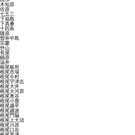
木知原
佐原
七五三
下福島
下真桑
十四条
随原
曽井中島
宗慶
外山
長屋
鍋原
温井
根尾板所
根尾市場
根尾今村
根尾宇津志
根尾大井
根尾大河原
根尾奥谷
根尾小鹿
根尾越卒
根尾越波
根尾門脇
根尾上大須
根尾川原
根尾口谷
根尾黒津