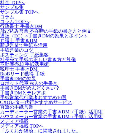
料金 TOPへ
サンプル集
サンプル集 TOPへ
コラム
コラム TOPへ
行政書士 手書きDM
飛び込み営業 不在時の手紙の書き方と例文
通販（EC）×手書きDMの効果とポイント
弁護士 手書きDM
新規営業で手紙を活用
手紙営業のコツ
ポスティング 手紙集客
社長宛て手紙の正しい書き方と礼儀
不動産売却 手紙活用術
税理士 手書きDM
BtoBリード獲得 手紙
手書きDMの効果
ロボット代筆 vs人の手書き
手書きDMがめんどくさい？
手書きDMとテレアポ
手紙営業代行業者おすすめ10選
CXOレター代行おすすめサービス
直筆の手紙営業
カーディーラー営業の手書きDM（手紙）活用術
ハウスメーカー営業の手書きDM（手紙）活用術
メディア掲載
メディア掲載 TOPへ
「ふくおか経済」に掲載されました。