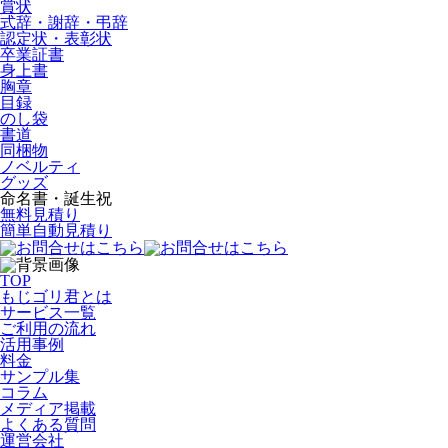
賞状
式辞・謝辞・弔辞
認定状・表彰状
卒業証書
身上書
胸章
目録
のし袋
書道
同梱物
ノベルティ
グッズ
命名書・誕生祝
無料見積り
簡単自動見積り
TOP
もじゴリ君とは
サービス一覧
ご利用の流れ
活用事例
料金
サンプル集
コラム
メディア掲載
よくある質問
運営会社