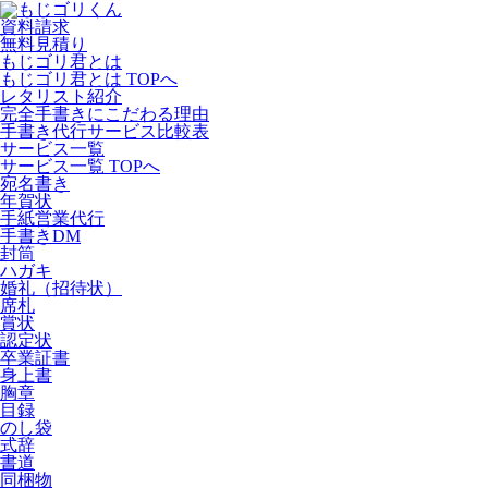
資料請求
無料見積り
もじゴリ君とは
もじゴリ君とは TOPへ
レタリスト紹介
完全手書きにこだわる理由
手書き代行サービス比較表
サービス一覧
サービス一覧 TOPへ
宛名書き
年賀状
手紙営業代行
手書きDM
封筒
ハガキ
婚礼（招待状）
席札
賞状
認定状
卒業証書
身上書
胸章
目録
のし袋
式辞
書道
同梱物