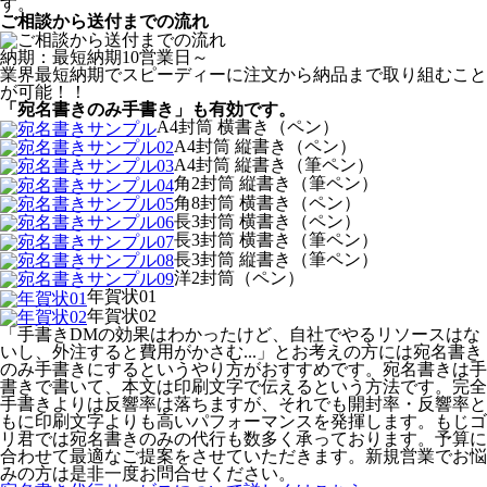
す。
ご相談から送付までの流れ
納期：最短納期10営業日～
業界最短納期でスピーディーに注文から納品まで取り組むこと
が可能！！
「宛名書きのみ手書き」も有効です。
A4封筒 横書き（ペン）
A4封筒 縦書き（ペン）
A4封筒 縦書き（筆ペン）
角2封筒 縦書き（筆ペン）
角8封筒 横書き（ペン）
長3封筒 横書き（ペン）
長3封筒 横書き（筆ペン）
長3封筒 縦書き（筆ペン）
洋2封筒（ペン）
年賀状01
年賀状02
「手書きDMの効果はわかったけど、自社でやるリソースはな
いし、外注すると費用がかさむ...」とお考えの方には宛名書き
のみ手書きにするというやり方がおすすめです。宛名書きは手
書きで書いて、本文は印刷文字で伝えるという方法です。完全
手書きよりは反響率は落ちますが、それでも開封率・反響率と
もに印刷文字よりも高いパフォーマンスを発揮します。もじゴ
リ君では宛名書きのみの代行も数多く承っております。予算に
合わせて最適なご提案をさせていただきます。新規営業でお悩
みの方は是非一度お問合せください。