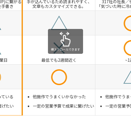
UP)に繋がる
手が込んでいるため読まれやすく、
317社の社長／
全手書き
文章もカスタマイズできる。
「気づいた時に冷
△
△
△
×
横スクロールできます
営業日
最低でも2週間近く
~
◎
〇
っている
他施作でうまくいかなかった
他施作でうま
繋げたい
一定の営業予算で成果に繋げたい
一定の営業予