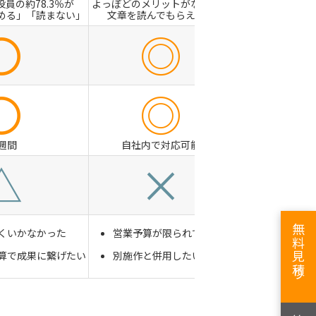
役員の約78.3％が
よっぽどのメリットがない限り
める」「読まない」
文章を読んでもらえない
〇
◎
〇
◎
1週間
自社内で対応可能
△
×
無料見積り
くいかなかった
営業予算が限られている
算で成果に繋げたい
別施作と併用したい