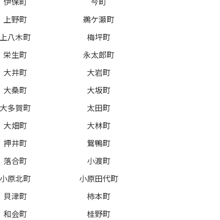
伊保町
今町
上野町
鵜ケ瀬町
上八木町
梅坪町
栄生町
永太郎町
大井町
大岩町
大桑町
大坂町
大多賀町
太田町
大畑町
大林町
押井町
鴛鴨町
落合町
小渡町
小原北町
小原田代町
貝津町
柿本町
和会町
桂野町