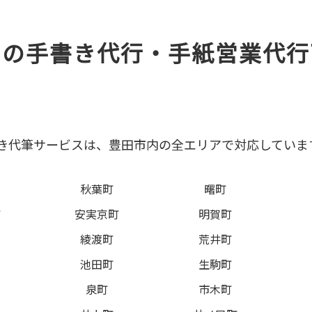
内の手書き代行・手紙営業代行
き代筆サービスは、豊田市内の全エリアで対応していま
秋葉町
曙町
町
安実京町
明賀町
綾渡町
荒井町
池田町
生駒町
泉町
市木町