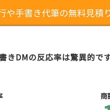
行や手書き代筆の無料見積
書きDMの反応率は驚異的で
率
商