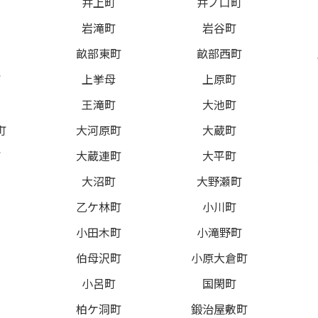
井上町
井ノ口町
岩滝町
岩谷町
畝部東町
畝部西町
町
上挙母
上原町
王滝町
大池町
町
大河原町
大蔵町
町
大蔵連町
大平町
大沼町
大野瀬町
乙ケ林町
小川町
小田木町
小滝野町
伯母沢町
小原大倉町
小呂町
国閑町
柏ケ洞町
鍛治屋敷町