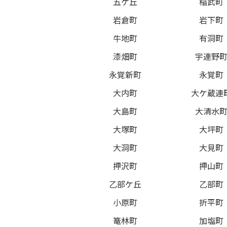
五ケ丘
稲武町
岩倉町
岩下町
牛地町
有洞町
漆畑町
宇連野
永覚新町
永覚町
大内町
大ケ蔵連
大島町
大清水
大塚町
大坪町
大洞町
大見町
押沢町
押山町
乙部ケ丘
乙部町
小原町
折平町
篭林町
加塩町