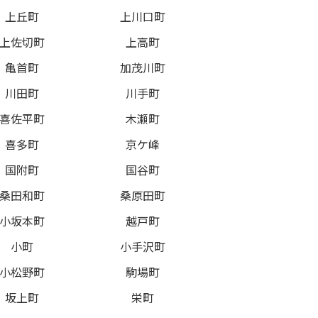
上丘町
上川口町
上佐切町
上高町
亀首町
加茂川町
川田町
川手町
喜佐平町
木瀬町
喜多町
京ケ峰
国附町
国谷町
桑田和町
桑原田町
小坂本町
越戸町
小町
小手沢町
小松野町
駒場町
坂上町
栄町