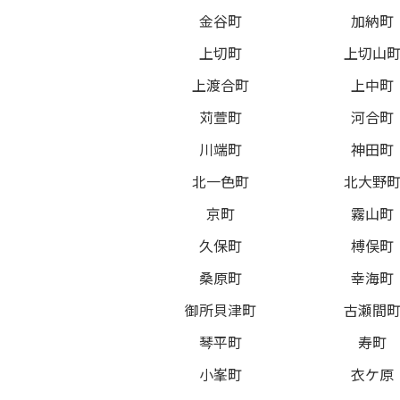
金谷町
加納町
上切町
上切山
上渡合町
上中町
苅萱町
河合町
川端町
神田町
北一色町
北大野
京町
霧山町
久保町
榑俣町
桑原町
幸海町
御所貝津町
古瀬間
琴平町
寿町
小峯町
衣ケ原