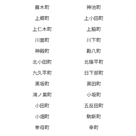
蕪木町
神池町
町
上郷町
上小田町
上仁木町
上脇町
川面町
川下町
神殿町
勘八町
町
北小田町
北篠平町
九久平町
日下部町
黒坂町
黒田町
鴻ノ巣町
小坂町
町
小田町
五反田町
小畑町
駒新町
挙母町
幸町