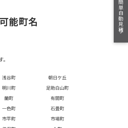
簡単自動見積り
可能町名
す。
浅谷町
朝日ケ丘
明川町
足助白山町
蘭町
有間町
一色町
石畳町
市平町
市場町