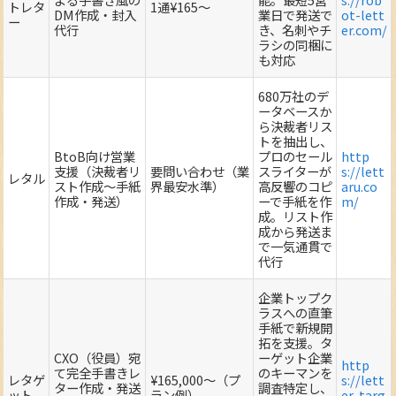
トレタ
1通¥165～
DM作成・封入
業日で発送で
ot-lett
ー
代行
き、名刺やチ
er.com/
ラシの同梱に
も対応
680万社のデ
ータベースか
ら決裁者リス
トを抽出し、
BtoB向け営業
プロのセール
http
支援（決裁者リ
要問い合わせ（業
スライターが
s://lett
レタル
スト作成～手紙
界最安水準）
高反響のコピ
aru.co
作成・発送）
ーで手紙を作
m/
成。リスト作
成から発送ま
で一気通貫で
代行
企業トップク
ラスへの直筆
手紙で新規開
拓を支援。タ
CXO（役員）宛
ーゲット企業
http
て完全手書きレ
のキーマンを
レタゲ
¥165,000～（プ
s://lett
ター作成・発送
調査特定し、
ット
ラン例）
er-targ