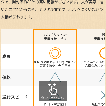
ジで、開封率約80％の高い反響がございます。 人が実際に書
いた文字だからこそ、デジタル文字では伝わりにくい想いや
人柄が伝わります。
もじゴリくんの
一般
手書きサービス
手書き
◎
成果
圧倒的に成果(売上UP)に繋がる
手が込んでいるた
実績多数の完全手書き
文章もカスタ
△
価格
△
送付スピード
即日～20営業日
最低でも