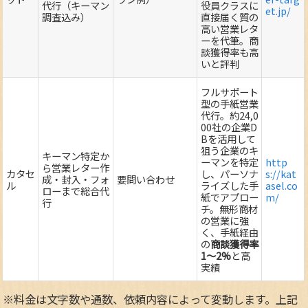
代行（キーマン
役員クラスに
et.jp/
調査込み）
直接届く質の
高い営業レタ
ーを代筆。商
談獲得率も高
いと評判
フルサポート
型の手紙営業
代行。約24,0
00社の企業D
Bを活用して
狙う企業のキ
キーマン特定か
ーマンを特定
http
ら営業レター作
カタセ
し、パーソナ
s://kat
成・封入・フォ
要問い合わせ
ル
ライズした手
asel.co
ローまで総合代
紙でアプロー
m/
行
チ。無形商材
の営業に強
く、手紙経由
の
商談獲得率
1～2%
と高
実績
※料金は文字数や通数、依頼内容によって変動します。上記