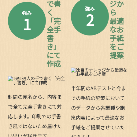
で書
ジか
強み
く
ら
2
強み
1
「完
最適
全手
なお
書
手紙
き」
をご
にて
提案
作成
半年間のABテストと今ま
封筒の宛名から、内容ま
での手紙の施策において
で全て完全手書きにて対
のデータから各業種や施
応します。印刷での手書
策内容によって最適なお
き風ではないため届けた
手紙をご提案させていた
い思いが届きます。