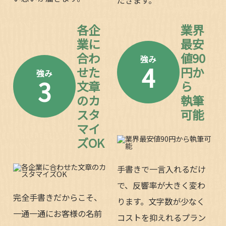
だきます。
各企
業界
業に
最安
合わ
値90
強み
4
せた
円か
強み
3
文章
ら
のカ
執筆
スタ
可能
マイ
ズOK
手書きで一言入れるだけ
で、反響率が大きく変わ
完全手書きだからこそ、
ります。文字数が少なく
一通一通にお客様の名前
コストを抑えれるプラン