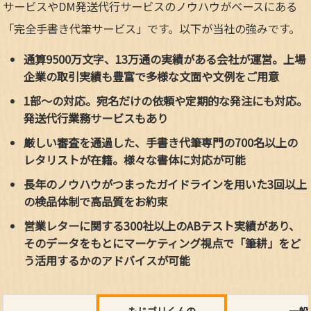
サービスやDM発送代行サービスのノウハウがベースにある
「完全手書き代筆サービス」です。以下が当社の強みです。
通算9500万文字、13万通の実績がある会社が運営。上場
企業の取引実績も豊富で多様な文面や文例をご用意
1部～の対応。宛名だけの依頼や定期的な発注にも対応。
発送代行業務サービスもあり
厳しい審査を通過した、手書き代筆専門の700名以上の
レタリストが在籍。様々な書体に対応が可能
長年のノウハウがつまったガイドラインを用いた3回以上
の検品体制で高品質をお約束
営業レターに関する300社以上のABテスト実績があり、
そのデータをもとにマーケティング視点で「筆耕」をど
う活用するかのアドバイスが可能
もじゴリくんの
一般