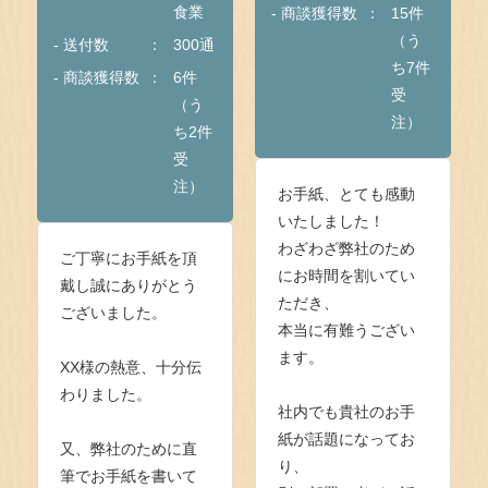
食業
- 商談獲得数
15件
（う
- 送付数
300通
ち7件
- 商談獲得数
6件
受
（う
注）
ち2件
受
注）
お手紙、とても感動
いたしました！
わざわざ弊社のため
ご丁寧にお手紙を頂
にお時間を割いてい
戴し誠にありがとう
ただき、
ございました。
本当に有難うござい
ます。
XX様の熱意、十分伝
わりました。
社内でも貴社のお手
紙が話題になってお
又、弊社のために直
り、
筆でお手紙を書いて