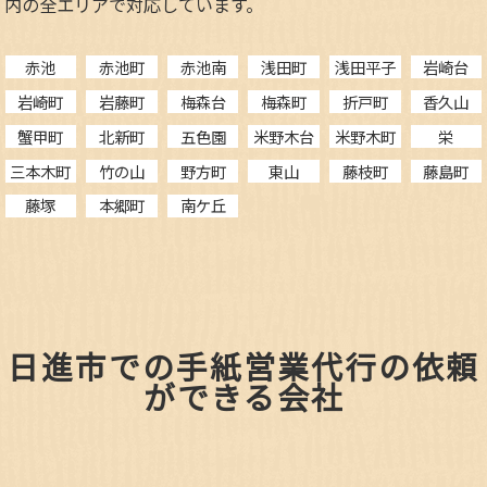
内の全エリアで対応しています。
赤池
赤池町
赤池南
浅田町
浅田平子
岩崎台
岩崎町
岩藤町
梅森台
梅森町
折戸町
香久山
蟹甲町
北新町
五色園
米野木台
米野木町
栄
三本木町
竹の山
野方町
東山
藤枝町
藤島町
藤塚
本郷町
南ケ丘
日進市での手紙営業代行の依頼
ができる会社