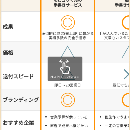
手書きサービス
手書き
◎
成果
圧倒的に成果(売上UP)に繋がる
手が込んでいるた
実績多数の完全手書き
文章もカスタ
△
価格
△
送付スピード
横スクロールできます
即日～20営業日
最低でも
◎
ブランディング
営業予算が余っている
他施作でうま
おすすめ企業
直近で成果へ繋げたい
一定の営業予