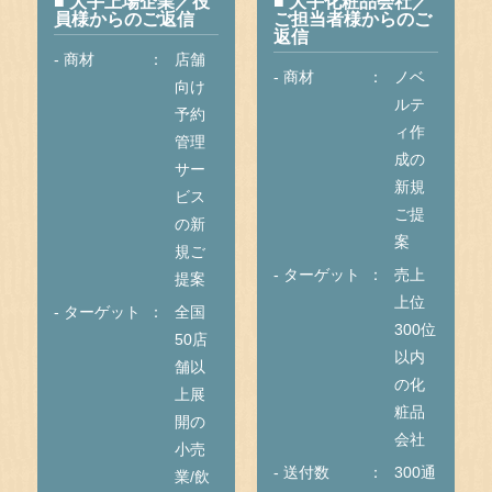
■ 大手上場企業／役
■ 大手化粧品会社／
員様からのご返信
ご担当者様からのご
返信
- 商材
店舗
- 商材
ノベ
向け
ルテ
予約
ィ作
管理
成の
サー
新規
ビス
ご提
の新
案
規ご
- ターゲット
売上
提案
上位
- ターゲット
全国
300位
50店
以内
舗以
の化
上展
粧品
開の
会社
小売
- 送付数
300通
業/飲