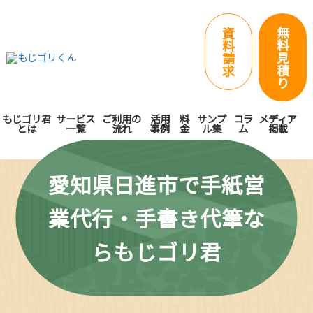
無
資
料
料
見
請
積
求
り
もじゴリ君
サービス
ご利用の
活用
料
サンプ
コラ
メディア
とは
一覧
流れ
事例
金
ル集
ム
掲載
愛知県日進市で手紙営
業代行・手書き代筆な
らもじゴリ君