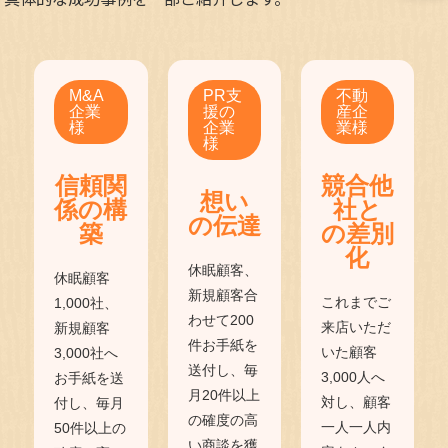
M&A
PR支
不動
企業
援の
産企
様
企業
業様
様
信頼関
競合他
想い
係の構
社と
の伝達
築
の差別
化
休眠顧客、
休眠顧客
新規顧客合
これまでご
1,000社、
わせて200
来店いただ
新規顧客
件お手紙を
いた顧客
3,000社へ
送付し、毎
3,000人へ
お手紙を送
月20件以上
対し、顧客
付し、毎月
の確度の高
一人一人内
50件以上の
い商談を獲