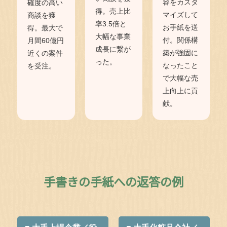
容をカスタ
確度の高い
得。売上比
マイズして
商談を獲
率3.5倍と
お手紙を送
得。最大で
大幅な事業
付。関係構
月間60億円
成長に繋が
築が強固に
近くの案件
った。
なったこと
を受注。
で大幅な売
上向上に貢
献。
手書きの手紙への返答の例