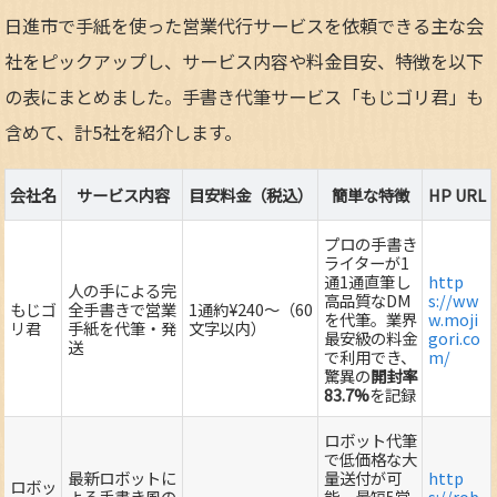
日進市で手紙を使った営業代行サービスを依頼できる主な会
社をピックアップし、サービス内容や料金目安、特徴を以下
の表にまとめました。手書き代筆サービス「もじゴリ君」も
含めて、計5社を紹介します。
会社名
サービス内容
目安料金（税込）
簡単な特徴
HP URL
プロの手書き
ライターが1
通1通直筆し
http
人の手による完
高品質なDM
s://ww
もじゴ
全手書きで営業
1通約¥240～（60
を代筆。業界
w.moji
リ君
手紙を代筆・発
文字以内）
最安級の料金
gori.co
送
で利用でき、
m/
驚異の
開封率
83.7%
を記録
ロボット代筆
で低価格な大
最新ロボットに
量送付が可
http
ロボッ
よる手書き風の
能。最短5営
s://rob