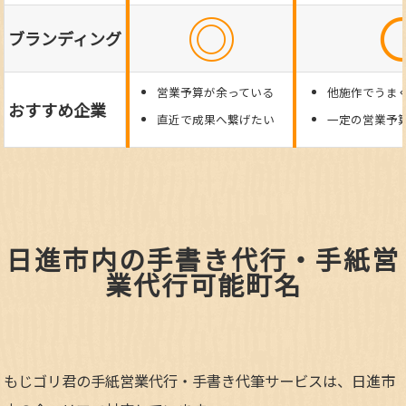
◎
ブランディング
営業予算が余っている
他施作でうま
おすすめ企業
直近で成果へ繋げたい
一定の営業予
日進市内の手書き代行・手紙営
業代行可能町名
もじゴリ君の手紙営業代行・手書き代筆サービスは、日進市