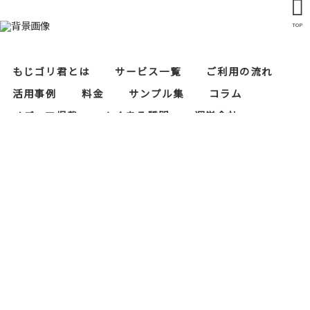
TOP
もじゴリ君とは
サービス一覧
ご利用の流れ
活用事例
料金
サンプル集
コラム
メディア掲載
よくある質問
運営会社
レタリスト募集
セキュリティ対策
当サイトにおけるプライバシーポリシー
もじゴリ君の運営会社である株式会社RAPASはプ
ライバシーマーク（個人情報保護）の認証を取得
しております。