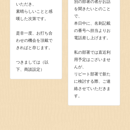
別の部署の者がお話
いただき、
を聞きたいとのこと
素晴らしいことと感
で、
嘆した次第です。
本日中に、名刺記載
の番号へ担当よりお
是非一度、お打ち合
電話差し上げます。
わせの機会を頂戴で
きればと存じます。
私の部署では直近利
用予定はございませ
つきましては（以
んが、
下、商談設定）
リピート部署で新た
に検討する際、ご連
絡させていただきま
す。