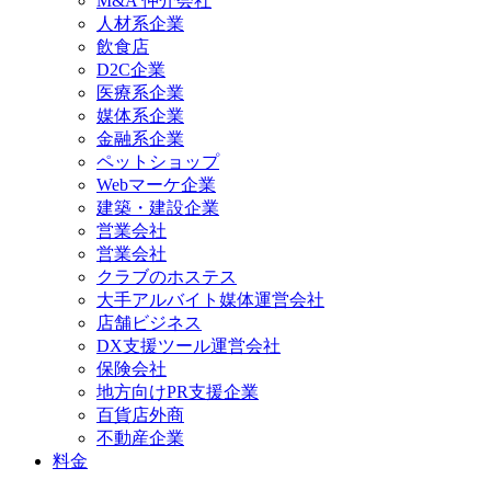
M&A 仲介会社
人材系企業
飲食店
D2C企業
医療系企業
媒体系企業
金融系企業
ペットショップ
Webマーケ企業
建築・建設企業
営業会社
営業会社
クラブのホステス
大手アルバイト媒体運営会社
店舗ビジネス
DX支援ツール運営会社
保険会社
地方向けPR支援企業
百貨店外商
不動産企業
料金