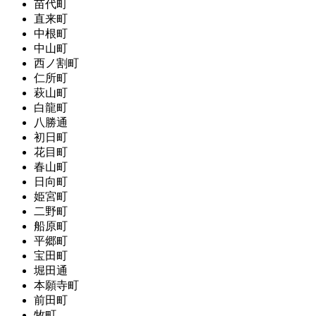
苗代町
直来町
中根町
中山町
西ノ割町
仁所町
萩山町
白龍町
八勝通
初日町
花目町
春山町
日向町
姫宮町
二野町
船原町
平郷町
宝田町
堀田通
本願寺町
前田町
牧町