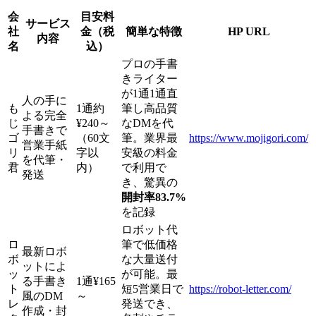
会
目安料
サービス
社
金（税
簡単な特徴
HP URL
内容
名
込）
プロの手書
きライター
が1通1通直
人の手に
も
1通約
筆し高品質
よる完全
じ
¥240～
なDMを代
手書きで
ゴ
（60文
筆。業界最
https://www.mojigori.com/
営業手紙
リ
字以
安級の料金
を代筆・
君
内）
で利用で
発送
き、驚異の
開封率83.7%
を記録
ロボット代
ロ
筆で低価格
最新ロボ
ボ
な大量送付
ットによ
ッ
が可能。最
る手書き
1通¥165
ト
短5営業日で
https://robot-letter.com/
風のDM
～
レ
発送でき、
作成・封