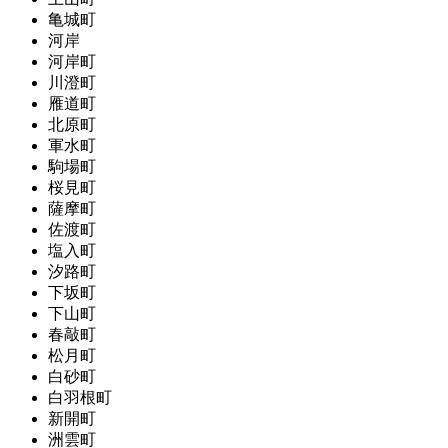
亀城町
河岸
河岸町
川澄町
雁道町
北原町
軍水町
駒場町
桜見町
薩摩町
佐渡町
塩入町
汐路町
下坂町
下山町
春敲町
松月町
白砂町
白羽根町
新開町
洲雲町