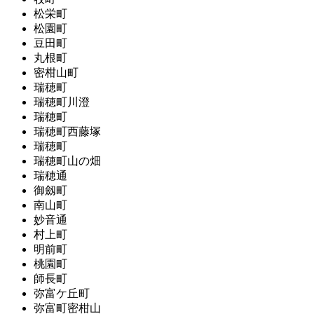
松栄町
松園町
豆田町
丸根町
密柑山町
瑞穂町
瑞穂町川澄
瑞穂町
瑞穂町西藤塚
瑞穂町
瑞穂町山の畑
瑞穂通
御劔町
南山町
妙音通
村上町
明前町
桃園町
師長町
弥富ケ丘町
弥富町密柑山