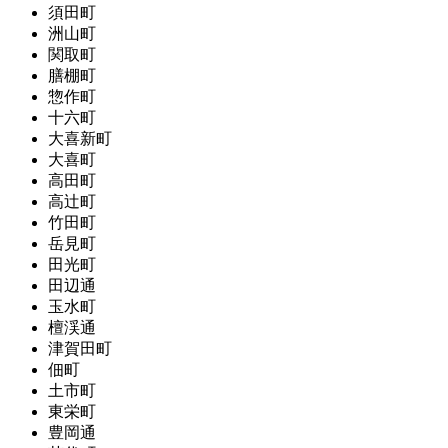
須田町
洲山町
関取町
膳棚町
惣作町
十六町
大喜新町
大喜町
高田町
高辻町
竹田町
岳見町
田光町
田辺通
玉水町
檀渓通
津賀田町
佃町
土市町
東栄町
豊岡通