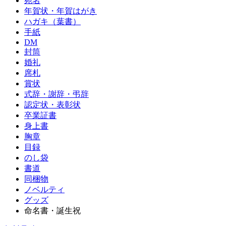
宛名
年賀状・年賀はがき
ハガキ（葉書）
手紙
DM
封筒
婚礼
席札
賞状
式辞・謝辞・弔辞
認定状・表彰状
卒業証書
身上書
胸章
目録
のし袋
書道
同梱物
ノベルティ
グッズ
命名書・誕生祝