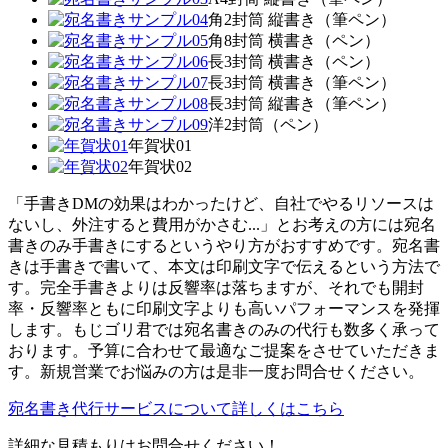
角2封筒 縦書き（筆ペン）
角8封筒 横書き（ペン）
長3封筒 横書き（ペン）
長3封筒 横書き（筆ペン）
長3封筒 縦書き（筆ペン）
洋2封筒（ペン）
年賀状01
年賀状02
「手書きDMの効果はわかったけど、自社でやるリソースは
ないし、外注すると費用がかさむ...」とお考えの方には宛名
書きのみ手書きにするというやり方がおすすめです。宛名書
きは手書きで書いて、本文は印刷文字で伝えるという方法で
す。完全手書きよりは反響率は落ちますが、それでも開封
率・反響率ともに印刷文字よりも高いパフォーマンスを発揮
します。もじゴリ君では宛名書きのみの代行も数多く承って
おります。予算に合わせて最適なご提案をさせていただきま
す。新規営業でお悩みの方は是非一度お問合せください。
宛名書き代行サービスについて詳しくはこちら
詳細な見積もりはお問合せください！