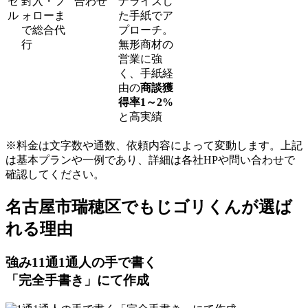
セ
封入・フ
合わせ
ナライズし
ル
ォローま
た手紙でア
で総合代
プローチ。
行
無形商材の
営業に強
く、手紙経
由の
商談獲
得率1～2%
と高実績
※料金は文字数や通数、依頼内容によって変動します。上記
は基本プランや一例であり、詳細は各社HPや問い合わせで
確認してください。​
名古屋市瑞穂区でもじゴリくんが選ば
れる理由
強み
1
1通1通人の手で書く
「完全手書き」にて作成