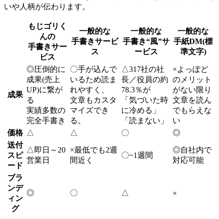
いや人柄が伝わります。
もじゴリく
一般的な
一般的な
一般的な
んの
手書きサービ
手書き“風”サ
手紙DM(標
手書きサー
ス
ービス
準文字)
ビス
◎
圧倒的に
〇
手が込んで
△
317社の社
×
よっぽど
成果(売上
いるため読ま
長／役員の約
のメリット
UP)に繋が
れやすく、
78.3％が
がない限り
成果
る
文章もカスタ
「気づいた時
文章を読ん
実績多数の
マイズでき
に冷める」
でもらえな
完全手書き
る。
「読まない」
い
価格
△
△
〇
◎
送付
△
即日～20
×
最低でも2週
◎
自社内で
スピ
〇
~1週間
営業日
間近く
対応可能
ード
ブラ
ンデ
◎
〇
△
×
ィン
グ