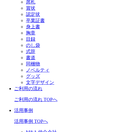
席札
賞状
認定状
卒業証書
身上書
胸章
目録
のし袋
式辞
書道
同梱物
ノベルティ
グッズ
文字デザイン
ご利用の流れ
ご利用の流れ TOPへ
活用事例
活用事例 TOPへ