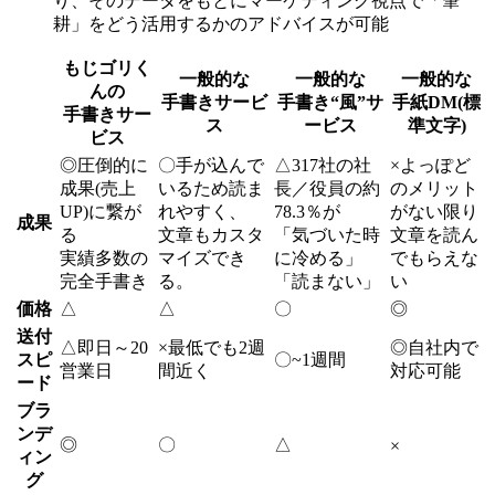
り、そのデータをもとにマーケティング視点で「筆
耕」をどう活用するかのアドバイスが可能
もじゴリく
一般的な
一般的な
一般的な
んの
手書きサービ
手書き“風”サ
手紙DM(標
手書きサー
ス
ービス
準文字)
ビス
◎
圧倒的に
〇
手が込んで
△
317社の社
×
よっぽど
成果(売上
いるため読ま
長／役員の約
のメリット
UP)に繋が
れやすく、
78.3％が
がない限り
成果
る
文章もカスタ
「気づいた時
文章を読ん
実績多数の
マイズでき
に冷める」
でもらえな
完全手書き
る。
「読まない」
い
価格
△
△
〇
◎
送付
△
即日～20
×
最低でも2週
◎
自社内で
スピ
〇
~1週間
営業日
間近く
対応可能
ード
ブラ
ンデ
◎
〇
△
×
ィン
グ