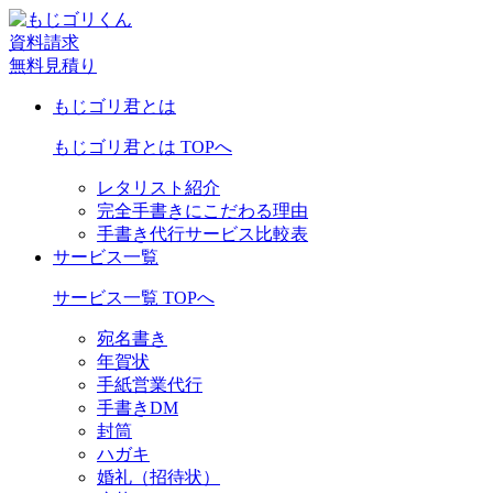
資料請求
無料見積り
もじゴリ君とは
もじゴリ君とは TOPへ
レタリスト紹介
完全手書きにこだわる理由
手書き代行サービス比較表
サービス一覧
サービス一覧 TOPへ
宛名書き
年賀状
手紙営業代行
手書きDM
封筒
ハガキ
婚礼（招待状）