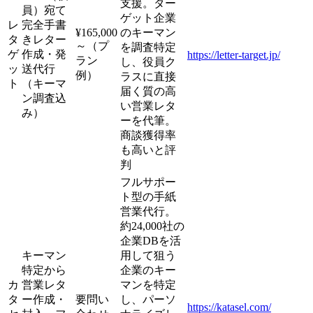
支援。ター
員）宛て
ゲット企業
レ
完全手書
¥165,000
のキーマン
タ
きレター
～（プ
を調査特定
ゲ
作成・発
https://letter-target.jp/
ラン
し、役員ク
ッ
送代行
例）
ラスに直接
ト
（キーマ
届く質の高
ン調査込
い営業レタ
み）
ーを代筆。
商談獲得率
も高いと評
判
フルサポー
ト型の手紙
営業代行。
約24,000社の
企業DBを活
キーマン
用して狙う
特定から
企業のキー
カ
営業レタ
マンを特定
タ
ー作成・
要問い
し、パーソ
https://katasel.com/