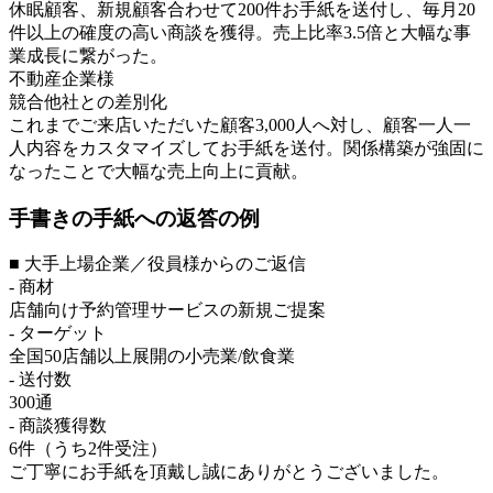
休眠顧客、新規顧客合わせて200件お手紙を送付し、毎月20
件以上の確度の高い商談を獲得。売上比率3.5倍と大幅な事
業成長に繋がった。
不動産企業様
競合他社との差別化
これまでご来店いただいた顧客3,000人へ対し、顧客一人一
人内容をカスタマイズしてお手紙を送付。関係構築が強固に
なったことで大幅な売上向上に貢献。
手書きの手紙への返答の例
■ 大手上場企業／役員様からのご返信
- 商材
店舗向け予約管理サービスの新規ご提案
- ターゲット
全国50店舗以上展開の小売業/飲食業
- 送付数
300通
- 商談獲得数
6件（うち2件受注）
ご丁寧にお手紙を頂戴し誠にありがとうございました。