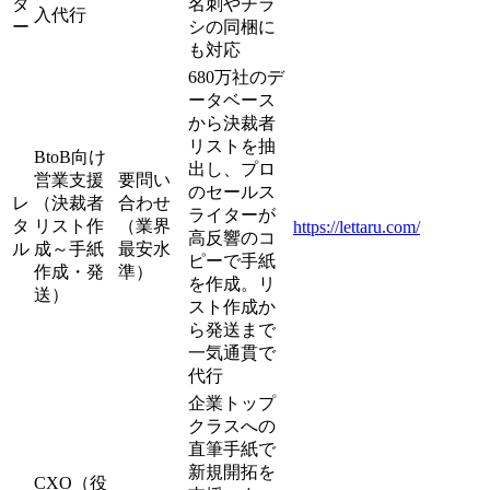
タ
名刺やチラ
入代行
ー
シの同梱に
も対応
680万社のデ
ータベース
から決裁者
リストを抽
BtoB向け
出し、プロ
営業支援
要問い
のセールス
レ
（決裁者
合わせ
ライターが
タ
リスト作
（業界
https://lettaru.com/
高反響のコ
ル
成～手紙
最安水
ピーで手紙
作成・発
準）
を作成。リ
送）
スト作成か
ら発送まで
一気通貫で
代行
企業トップ
クラスへの
直筆手紙で
新規開拓を
CXO（役