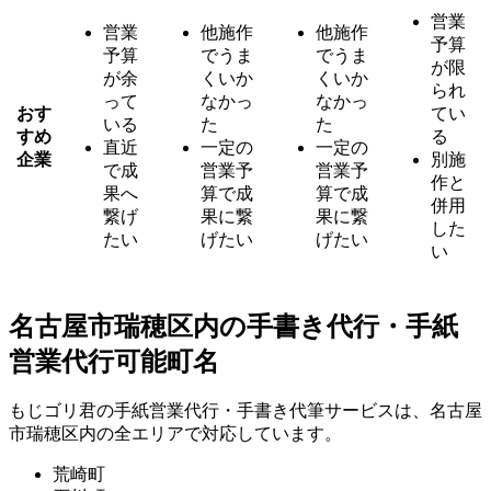
営業
営業
他施作
他施作
予算
予算
でうま
でうま
が限
が余
くいか
くいか
られ
って
なかっ
なかっ
おす
てい
いる
た
た
すめ
る
直近
一定の
一定の
企業
別施
で成
営業予
営業予
作と
果へ
算で成
算で成
併用
繋げ
果に繋
果に繋
した
たい
げたい
げたい
い
名古屋市瑞穂区内の手書き代行・手紙
営業代行可能町名
もじゴリ君の手紙営業代行・手書き代筆サービスは、名古屋
市瑞穂区内の全エリアで対応しています。
荒崎町