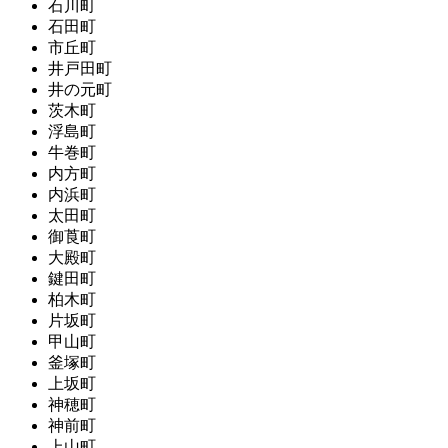
石川町
石田町
市丘町
井戸田町
井の元町
茨木町
浮島町
牛巻町
内方町
内浜町
太田町
御莨町
大殿町
鍵田町
柏木町
片坂町
甲山町
釜塚町
上坂町
神穂町
神前町
上山町