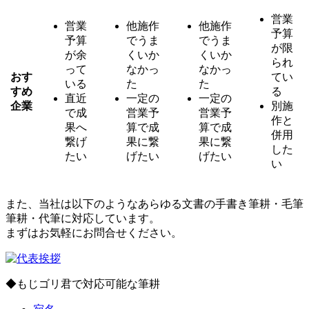
営業
営業
他施作
他施作
予算
予算
でうま
でうま
が限
が余
くいか
くいか
られ
って
なかっ
なかっ
おす
てい
いる
た
た
すめ
る
直近
一定の
一定の
企業
別施
で成
営業予
営業予
作と
果へ
算で成
算で成
併用
繋げ
果に繋
果に繋
した
たい
げたい
げたい
い
また、当社は以下のようなあらゆる文書の手書き筆耕・毛筆
筆耕・代筆に対応しています。
まずはお気軽にお問合せください。
◆もじゴリ君で対応可能な筆耕