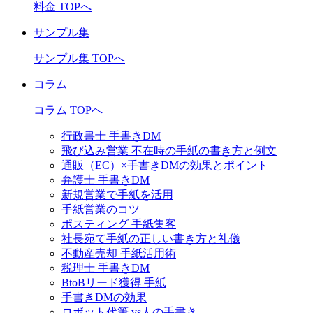
料金 TOPへ
サンプル集
サンプル集 TOPへ
コラム
コラム TOPへ
行政書士 手書きDM
飛び込み営業 不在時の手紙の書き方と例文
通販（EC）×手書きDMの効果とポイント
弁護士 手書きDM
新規営業で手紙を活用
手紙営業のコツ
ポスティング 手紙集客
社長宛て手紙の正しい書き方と礼儀
不動産売却 手紙活用術
税理士 手書きDM
BtoBリード獲得 手紙
手書きDMの効果
ロボット代筆 vs人の手書き