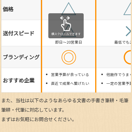
△
価格
△
送付スピード
横スクロールできます
即日～20営業日
最低でも
◎
ブランディング
営業予算が余っている
他施作でうま
おすすめ企業
直近で成果へ繋げたい
一定の営業予
また、当社は以下のようなあらゆる文書の手書き筆耕・毛筆
筆耕・代筆に対応しています。
まずはお気軽にお問合せください。