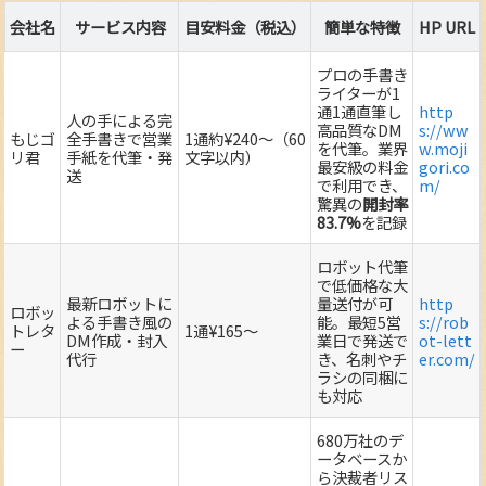
会社名
サービス内容
目安料金（税込）
簡単な特徴
HP URL
プロの手書き
ライターが1
通1通直筆し
http
人の手による完
高品質なDM
s://ww
もじゴ
全手書きで営業
1通約¥240～（60
を代筆。業界
w.moji
リ君
手紙を代筆・発
文字以内）
最安級の料金
gori.co
送
で利用でき、
m/
驚異の
開封率
83.7%
を記録
ロボット代筆
で低価格な大
最新ロボットに
量送付が可
http
ロボッ
よる手書き風の
能。最短5営
s://rob
トレタ
1通¥165～
DM作成・封入
業日で発送で
ot-lett
ー
代行
き、名刺やチ
er.com/
ラシの同梱に
も対応
680万社のデ
ータベースか
ら決裁者リス