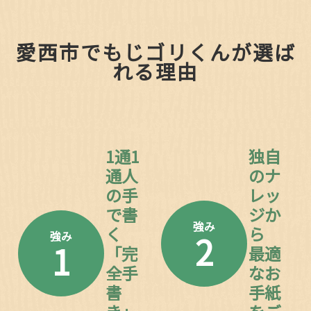
愛西市でもじゴリくんが選ば
れる理由
1通1
独自
通人
のナ
の手
レッ
で書
ジか
強み
く
ら
2
強み
1
「完
最適
全手
なお
書
手紙