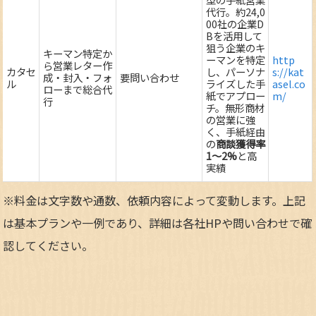
代行。約24,0
00社の企業D
Bを活用して
狙う企業のキ
キーマン特定か
ーマンを特定
http
ら営業レター作
カタセ
し、パーソナ
s://kat
成・封入・フォ
要問い合わせ
ル
ライズした手
asel.co
ローまで総合代
紙でアプロー
m/
行
チ。無形商材
の営業に強
く、手紙経由
の
商談獲得率
1～2%
と高
実績
※料金は文字数や通数、依頼内容によって変動します。上記
は基本プランや一例であり、詳細は各社HPや問い合わせで確
認してください。​