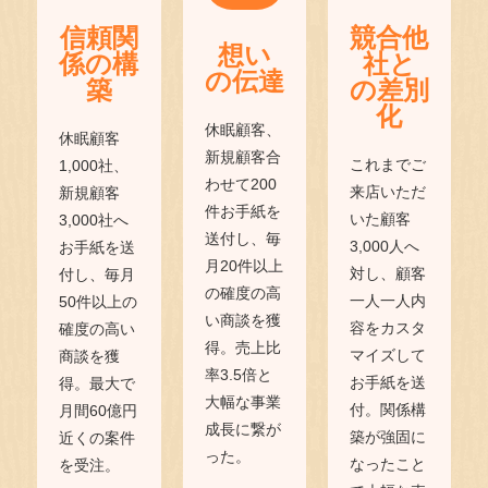
信頼関
競合他
想い
係の構
社と
の伝達
築
の差別
化
休眠顧客、
休眠顧客
新規顧客合
これまでご
1,000社、
わせて200
来店いただ
新規顧客
件お手紙を
いた顧客
3,000社へ
送付し、毎
3,000人へ
お手紙を送
月20件以上
対し、顧客
付し、毎月
の確度の高
一人一人内
50件以上の
い商談を獲
容をカスタ
確度の高い
得。売上比
マイズして
商談を獲
率3.5倍と
お手紙を送
得。最大で
大幅な事業
付。関係構
月間60億円
成長に繋が
築が強固に
近くの案件
った。
なったこと
を受注。