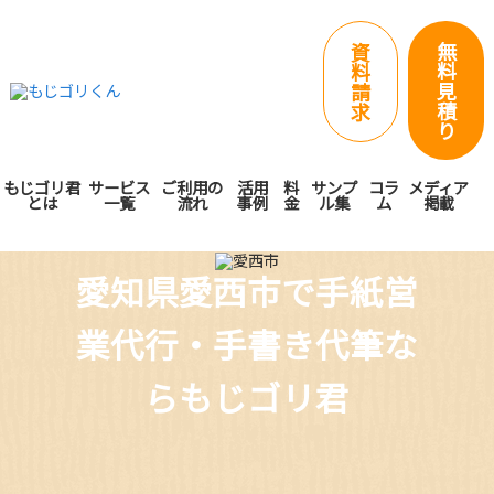
無
資
料
料
見
請
積
求
り
もじゴリ君
サービス
ご利用の
活用
料
サンプ
コラ
メディア
とは
一覧
流れ
事例
金
ル集
ム
掲載
愛知県愛西市で手紙営
業代行・手書き代筆な
らもじゴリ君