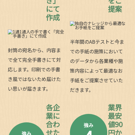
き」
をご
にて
提案
作成
半年間のABテストと今ま
封筒の宛名から、内容ま
での手紙の施策において
で全て完全手書きにて対
のデータから各業種や施
応します。印刷での手書
策内容によって最適なお
き風ではないため届けた
手紙をご提案させていた
い思いが届きます。
だきます。
各企
業界
業に
最安
合わ
値90
強み
せた
円か
強み