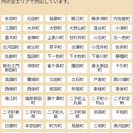
内の全エリアで対応しています。
赤目町
石田町
稲葉町
鰯江町
鵜多須町
内佐屋町
江西町
大井町
大野町
大野山町
落合町
小津町
葛木町
金棒町
上東川町
甘村井町
川北町
北一色町
北河田町
給父町
草平町
古瀬町
小茂井町
佐折町
佐屋町
塩田町
下一色町
下大牧町
下東川町
勝幡町
新右エ門
須依町
雀ケ森町
諏訪町
善太新田
千引町
新田町
町
高畑町
鷹場町
立田町
立石町
戸倉町
西川端町
西條町
西保町
根高町
早尾町
東條町
東保町
後江町
福原新田
藤ケ瀬町
二子町上
二子町小
二子町定
町
丸島
判山
納
二子町新
二子町松
二子町丸
二子町柳
渕高町
平和町
田
原
島
原
日置町
本部田町
町方町
見越町
三和町
南河田町