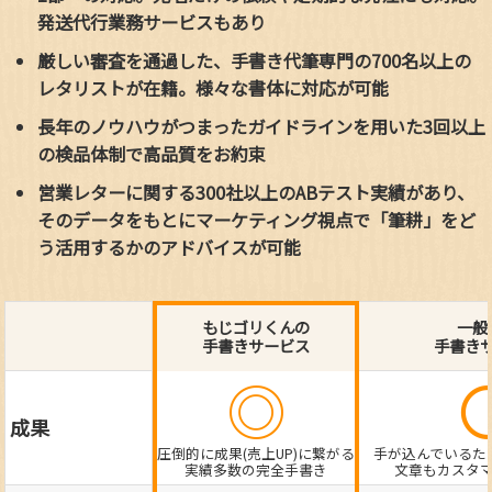
発送代行業務サービスもあり
厳しい審査を通過した、手書き代筆専門の700名以上の
レタリストが在籍。様々な書体に対応が可能
長年のノウハウがつまったガイドラインを用いた3回以上
の検品体制で高品質をお約束
営業レターに関する300社以上のABテスト実績があり、
そのデータをもとにマーケティング視点で「筆耕」をど
う活用するかのアドバイスが可能
もじゴリくんの
一般
手書きサービス
手書き
◎
成果
圧倒的に成果(売上UP)に繋がる
手が込んでいるた
実績多数の完全手書き
文章もカスタ