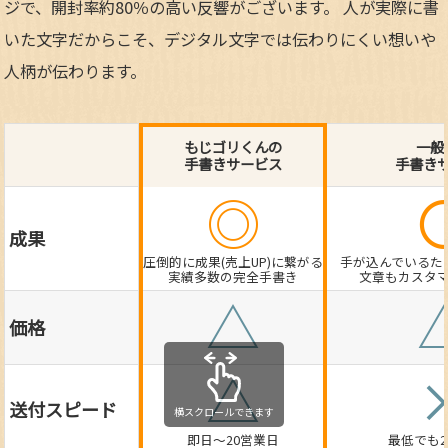
ジで、開封率約80％の高い反響がございます。 人が実際に書
いた文字だからこそ、デジタル文字では伝わりにくい想いや
人柄が伝わります。
もじゴリくんの
一般
手書きサービス
手書き
◎
成果
圧倒的に成果(売上UP)に繋がる
手が込んでいるた
実績多数の完全手書き
文章もカスタ
△
価格
△
送付スピード
即日～20営業日
最低でも