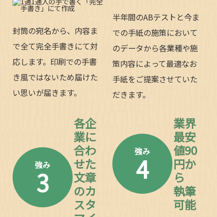
半年間のABテストと今ま
封筒の宛名から、内容ま
での手紙の施策において
で全て完全手書きにて対
のデータから各業種や施
応します。印刷での手書
策内容によって最適なお
き風ではないため届けた
手紙をご提案させていた
い思いが届きます。
だきます。
各企
業界
業に
最安
合わ
値90
強み
4
せた
円か
強み
3
文章
ら
のカ
執筆
スタ
可能