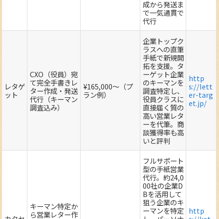
成から発送ま
で一気通貫で
代行
企業トップク
ラスへの直筆
手紙で新規開
拓を支援。タ
CXO（役員）宛
ーゲット企業
http
て完全手書きレ
のキーマンを
レタゲ
¥165,000～（プ
s://lett
ター作成・発送
調査特定し、
ット
ラン例）
er-targ
代行（キーマン
役員クラスに
et.jp/
調査込み）
直接届く質の
高い営業レタ
ーを代筆。商
談獲得率も高
いと評判
フルサポート
型の手紙営業
代行。約24,0
00社の企業D
Bを活用して
狙う企業のキ
キーマン特定か
ーマンを特定
http
ら営業レター作
カタセ
し、パーソナ
s://kat