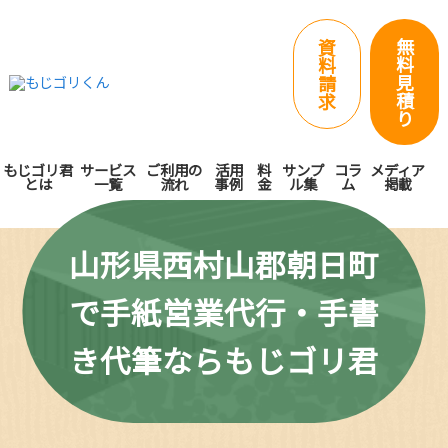
無
資
料
料
見
請
積
求
り
もじゴリ君
サービス
ご利用の
活用
料
サンプ
コラ
メディア
とは
一覧
流れ
事例
金
ル集
ム
掲載
山形県西村山郡朝日町
で手紙営業代行・手書
き代筆ならもじゴリ君