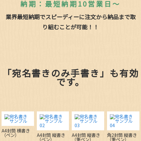
納期：最短納期10営業日～
業界最短納期でスピーディーに注文から納品まで取
り組むことが可能！！
「宛名書きのみ手書き」も有効
です。
A4封筒 横書き
（ペン）
A4封筒 縦書き
A4封筒 縦書き
角2封筒 縦書き
（ペン）
（筆ペン）
（筆ペン）