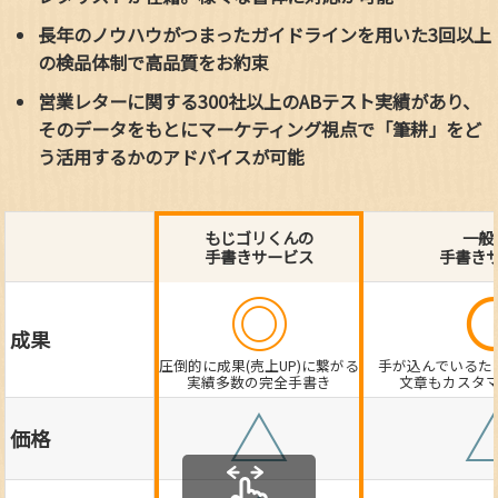
長年のノウハウがつまったガイドラインを用いた3回以上
の検品体制で高品質をお約束
営業レターに関する300社以上のABテスト実績があり、
そのデータをもとにマーケティング視点で「筆耕」をど
う活用するかのアドバイスが可能
もじゴリくんの
一般
手書きサービス
手書き
◎
成果
圧倒的に成果(売上UP)に繋がる
手が込んでいるた
実績多数の完全手書き
文章もカスタ
△
価格