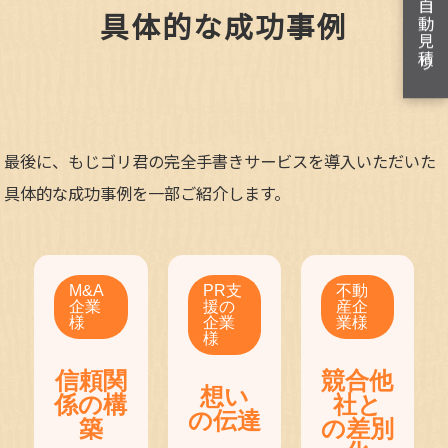
簡単自動見積り
具体的な成功事例
最後に、もじゴリ君の完全手書きサービスを導入いただいた
具体的な成功事例を一部ご紹介します。
M&A
PR支
不動
企業
援の
産企
様
企業
業様
様
信頼関
競合他
想い
係の構
社と
の伝達
築
の差別