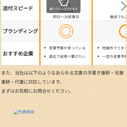
△
送付スピード
横スクロールできます
即日～20営業日
最低でも
◎
ブランディング
営業予算が余っている
他施作でうま
おすすめ企業
直近で成果へ繋げたい
一定の営業予
また、当社は以下のようなあらゆる文書の手書き筆耕・毛筆
筆耕・代筆に対応しています。
まずはお気軽にお問合せください。