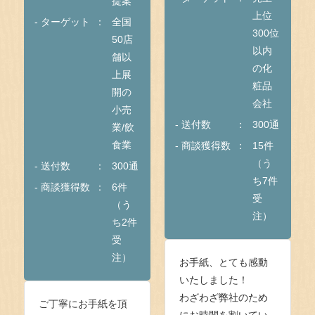
提案
上位
- ターゲット
全国
300位
50店
以内
舗以
の化
上展
粧品
開の
会社
小売
- 送付数
300通
業/飲
食業
- 商談獲得数
15件
（う
- 送付数
300通
ち7件
- 商談獲得数
6件
受
（う
注）
ち2件
受
注）
お手紙、とても感動
いたしました！
わざわざ弊社のため
ご丁寧にお手紙を頂
にお時間を割いてい