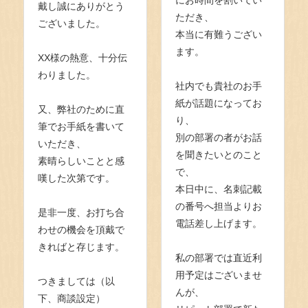
戴し誠にありがとう
ただき、
ございました。
本当に有難うござい
ます。
XX様の熱意、十分伝
わりました。
社内でも貴社のお手
紙が話題になってお
又、弊社のために直
り、
筆でお手紙を書いて
別の部署の者がお話
いただき、
を聞きたいとのこと
素晴らしいことと感
で、
嘆した次第です。
本日中に、名刺記載
の番号へ担当よりお
是非一度、お打ち合
電話差し上げます。
わせの機会を頂戴で
きればと存じます。
私の部署では直近利
用予定はございませ
つきましては（以
んが、
下、商談設定）