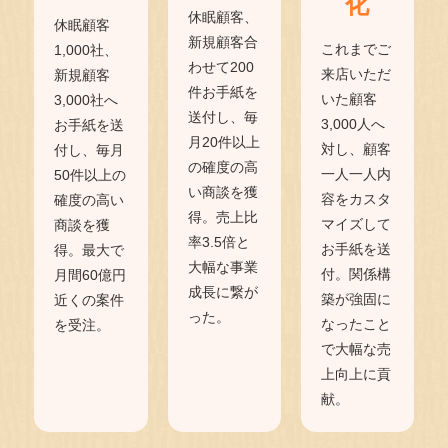
化
休眠顧客、
休眠顧客
新規顧客合
これまでご
1,000社、
わせて200
来店いただ
新規顧客
件お手紙を
いた顧客
3,000社へ
送付し、毎
3,000人へ
お手紙を送
月20件以上
対し、顧客
付し、毎月
の確度の高
一人一人内
50件以上の
い商談を獲
容をカスタ
確度の高い
得。売上比
マイズして
商談を獲
率3.5倍と
お手紙を送
得。最大で
大幅な事業
付。関係構
月間60億円
成長に繋が
築が強固に
近くの案件
った。
なったこと
を受注。
で大幅な売
上向上に貢
献。