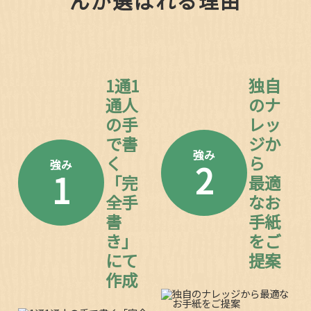
んが選ばれる理由
1通1
独自
通人
のナ
の手
レッ
で書
ジか
強み
く
ら
2
強み
1
「完
最適
全手
なお
書
手紙
き」
をご
にて
提案
作成