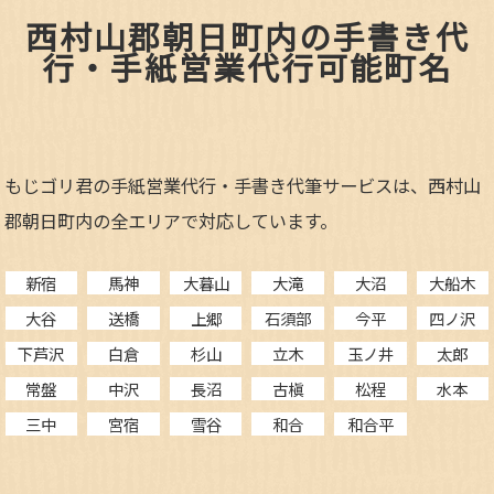
西村山郡朝日町内の手書き代
行・手紙営業代行可能町名
もじゴリ君の手紙営業代行・手書き代筆サービスは、西村山
郡朝日町内の全エリアで対応しています。
新宿
馬神
大暮山
大滝
大沼
大船木
大谷
送橋
上郷
石須部
今平
四ノ沢
下芦沢
白倉
杉山
立木
玉ノ井
太郎
常盤
中沢
長沼
古槇
松程
水本
三中
宮宿
雪谷
和合
和合平