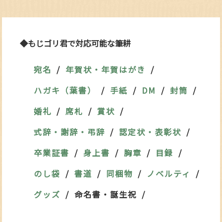
◆もじゴリ君で対応可能な筆耕
宛名
年賀状・年賀はがき
ハガキ（葉書）
手紙
DM
封筒
婚礼
席札
賞状
式辞・謝辞・弔辞
認定状・表彰状
卒業証書
身上書
胸章
目録
のし袋
書道
同梱物
ノベルティ
グッズ
命名書・誕生祝