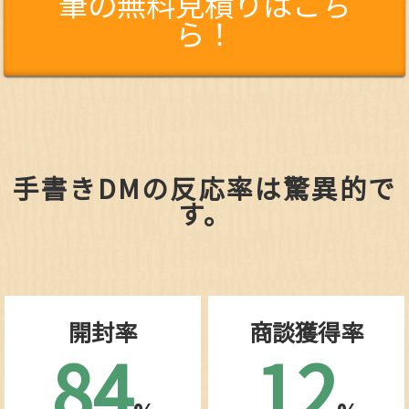
筆の無料見積りはこち
ら！
手書きDMの反応率は驚異的で
す。
開封率
商談獲得率
84
12