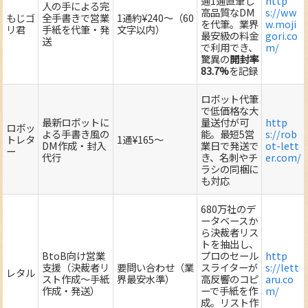
通1通直筆し
http
人の手による完
高品質なDM
s://ww
もじゴ
全手書きで営業
1通約¥240～（60
を代筆。業界
w.moji
リ君
手紙を代筆・発
文字以内）
最安級の料金
gori.co
送
で利用でき、
m/
驚異の
開封率
83.7%
を記録
ロボット代筆
で低価格な大
最新ロボットに
量送付が可
http
ロボッ
よる手書き風の
能。最短5営
s://rob
トレタ
1通¥165～
DM作成・封入
業日で発送で
ot-lett
ー
代行
き、名刺やチ
er.com/
ラシの同梱に
も対応
680万社のデ
ータベースか
ら決裁者リス
トを抽出し、
BtoB向け営業
プロのセール
http
支援（決裁者リ
要問い合わせ（業
スライターが
s://lett
レタル
スト作成～手紙
界最安水準）
高反響のコピ
aru.co
作成・発送）
ーで手紙を作
m/
成。リスト作