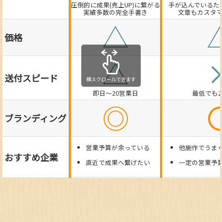
圧倒的に成果(売上UP)に繋がる
手が込んでいるた
実績多数の完全手書き
文章もカスタ
△
価格
△
送付スピード
即日～20営業日
最低でも
◎
ブランディング
営業予算が余っている
他施作でうま
おすすめ企業
直近で成果へ繋げたい
一定の営業予