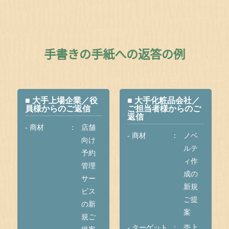
手書きの手紙への返答の例
■ 大手上場企業／役
■ 大手化粧品会社／
員様からのご返信
ご担当者様からのご
返信
- 商材
店舗
- 商材
ノベ
向け
ルテ
予約
ィ作
管理
成の
サー
新規
ビス
ご提
の新
案
規ご
- ターゲット
売上