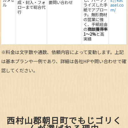
成・封入・フォ
要問い合わせ
ル
ライズした手
asel.co
ローまで総合代
紙でアプロー
m/
行
チ。無形商材
の営業に強
く、手紙経由
の
商談獲得率
1～2%
と高
実績
※料金は文字数や通数、依頼内容によって変動します。上記
は基本プランや一例であり、詳細は各社HPや問い合わせで確
認してください。​
西村山郡朝日町でもじゴリく