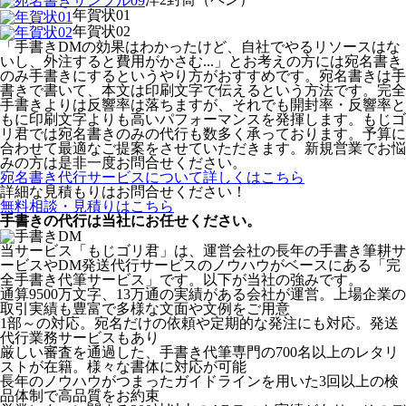
年賀状01
年賀状02
「手書きDMの効果はわかったけど、自社でやるリソースはな
いし、外注すると費用がかさむ...」とお考えの方には宛名書き
のみ手書きにするというやり方がおすすめです。宛名書きは手
書きで書いて、本文は印刷文字で伝えるという方法です。完全
手書きよりは反響率は落ちますが、それでも開封率・反響率と
もに印刷文字よりも高いパフォーマンスを発揮します。もじゴ
リ君では宛名書きのみの代行も数多く承っております。予算に
合わせて最適なご提案をさせていただきます。新規営業でお悩
みの方は是非一度お問合せください。
宛名書き代行サービスについて詳しくはこちら
詳細な見積もりはお問合せください！
無料相談・見積りはこちら
手書きの代行は当社にお任せください。
当サービス「もじゴリ君」は、運営会社の長年の手書き筆耕サ
ービスやDM発送代行サービスのノウハウがベースにある「完
全手書き代筆サービス」です。以下が当社の強みです。
通算9500万文字、13万通の実績がある会社が運営。上場企業の
取引実績も豊富で多様な文面や文例をご用意
1部～の対応。宛名だけの依頼や定期的な発注にも対応。発送
代行業務サービスもあり
厳しい審査を通過した、手書き代筆専門の700名以上のレタリ
ストが在籍。様々な書体に対応が可能
長年のノウハウがつまったガイドラインを用いた3回以上の検
品体制で高品質をお約束