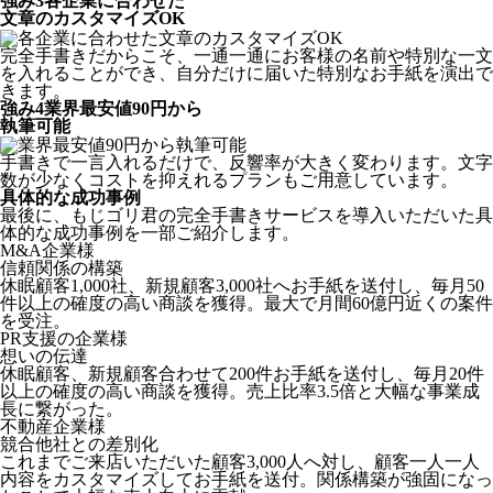
強み
3
各企業に合わせた
文章のカスタマイズOK
完全手書きだからこそ、一通一通にお客様の名前や特別な一文
を入れることができ、自分だけに届いた特別なお手紙を演出で
きます。
強み
4
業界最安値90円から
執筆可能
手書きで一言入れるだけで、反響率が大きく変わります。文字
数が少なくコストを抑えれるプランもご用意しています。
具体的な成功事例
最後に、もじゴリ君の完全手書きサービスを導入いただいた具
体的な成功事例を一部ご紹介します。
M&A企業様
信頼関係の構築
休眠顧客1,000社、新規顧客3,000社へお手紙を送付し、毎月50
件以上の確度の高い商談を獲得。最大で月間60億円近くの案件
を受注。
PR支援の企業様
想いの伝達
休眠顧客、新規顧客合わせて200件お手紙を送付し、毎月20件
以上の確度の高い商談を獲得。売上比率3.5倍と大幅な事業成
長に繋がった。
不動産企業様
競合他社との差別化
これまでご来店いただいた顧客3,000人へ対し、顧客一人一人
内容をカスタマイズしてお手紙を送付。関係構築が強固になっ