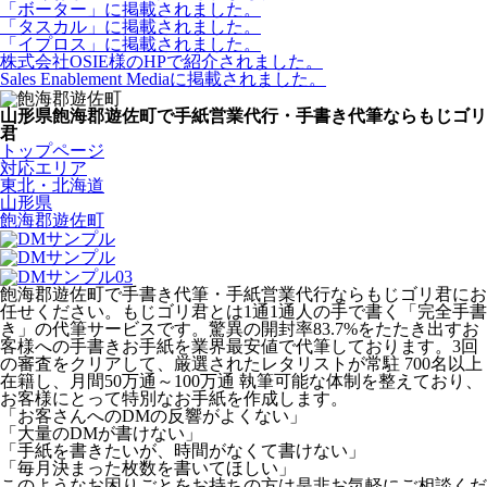
「ボーター」に掲載されました。
「タスカル」に掲載されました。
「イプロス」に掲載されました。
株式会社OSIE様のHPで紹介されました。
Sales Enablement Mediaに掲載されました。
山形県飽海郡遊佐町で手紙営業代行・手書き代筆ならもじゴリ
君
トップページ
対応エリア
東北・北海道
山形県
飽海郡遊佐町
飽海郡遊佐町で手書き代筆・手紙営業代行ならもじゴリ君にお
任せください。もじゴリ君とは1通1通人の手で書く「完全手書
き」の代筆サービスです。驚異の開封率83.7%をたたき出すお
客様への手書きお手紙を業界最安値で代筆しております。3回
の審査をクリアして、厳選されたレタリストが常駐 700名以上
在籍し、月間50万通～100万通 執筆可能な体制を整えており、
お客様にとって特別なお手紙を作成します。
「お客さんへのDMの反響がよくない」
「大量のDMが書けない」
「手紙を書きたいが、時間がなくて書けない」
「毎月決まった枚数を書いてほしい」
このようなお困りごとをお持ちの方は是非お気軽にご相談くだ