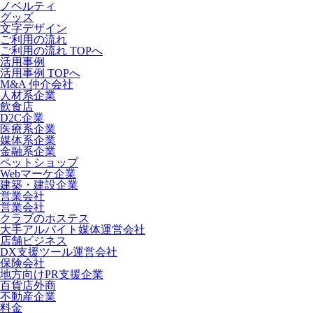
ノベルティ
グッズ
文字デザイン
ご利用の流れ
ご利用の流れ TOPへ
活用事例
活用事例 TOPへ
M&A 仲介会社
人材系企業
飲食店
D2C企業
医療系企業
媒体系企業
金融系企業
ペットショップ
Webマーケ企業
建築・建設企業
営業会社
営業会社
クラブのホステス
大手アルバイト媒体運営会社
店舗ビジネス
DX支援ツール運営会社
保険会社
地方向けPR支援企業
百貨店外商
不動産企業
料金