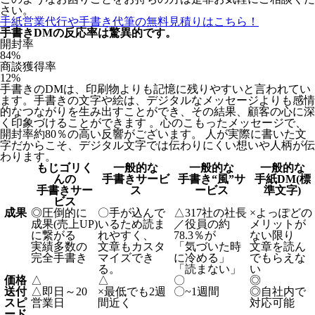
さい。
手紙営業代行や手書き代筆の無料見積りはこちら！
手書きDMの反応率は驚異的です。
開封率
84
%
商談獲得率
12
%
手書きのDMは、印刷物よりも記憶に残りやすいと言われてい
ます。手書きの文字や絵は、デジタルなメッセージよりも感情
的なつながりを生み出すことができ、その結果、顧客の心に深
く印象づけることができます 。心のこもったメッセージで、
開封率約80％の高い反響がございます。 人が実際に書いた文
字だからこそ、デジタル文字では伝わりにくい想いや人柄が伝
わります。
もじゴリく
一般的な
一般的な
一般的な
んの
手書きサービ
手書き“風”サ
手紙DM(標
手書きサー
ス
ービス
準文字)
ビス
成果
◎
圧倒的に
〇
手が込んで
△
317社の社長
×
よっぽどの
成果(売上UP)
いるため読ま
／役員の約
メリットが
に繋がる
れやすく、
78.3％が
ない限り
実績多数の
文章もカスタ
「気づいた時
文章を読ん
完全手書き
マイズでき
に冷める」
でもらえな
る。
「読まない」
い
価格
△
△
〇
◎
送付
△
即日～20
×
最低でも2週
〇
~1週間
◎
自社内で
スピ
営業日
間近く
対応可能
ード