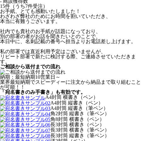
- 商談獲得数
15件（うち7件受注）
お手紙、とても感動いたしました！
わざわざ弊社のためにお時間を割いていただき、
本当に有難うございます。
社内でも貴社のお手紙が話題になっており、
別の部署の者がお話を聞きたいとのことで、
本日中に、名刺記載の番号へ担当よりお電話差し上げます。
私の部署では直近利用予定はございませんが、
リピート部署で新たに検討する際、ご連絡させていただきま
す。
ご相談から送付までの流れ
納期：最短納期10営業日～
業界最短納期でスピーディーに注文から納品まで取り組むこと
が可能！！
「宛名書きのみ手書き」も有効です。
A4封筒 横書き（ペン）
A4封筒 縦書き（ペン）
A4封筒 縦書き（筆ペン）
角2封筒 縦書き（筆ペン）
角8封筒 横書き（ペン）
長3封筒 横書き（ペン）
長3封筒 横書き（筆ペン）
長3封筒 縦書き（筆ペン）
洋2封筒（ペン）