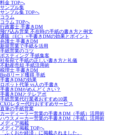
料金 TOPへ
サンプル集
サンプル集 TOPへ
コラム
コラム TOPへ
行政書士 手書きDM
飛び込み営業 不在時の手紙の書き方と例文
通販（EC）×手書きDMの効果とポイント
弁護士 手書きDM
新規営業で手紙を活用
手紙営業のコツ
ポスティング 手紙集客
社長宛て手紙の正しい書き方と礼儀
不動産売却 手紙活用術
税理士 手書きDM
BtoBリード獲得 手紙
手書きDMの効果
ロボット代筆 vs人の手書き
手書きDMがめんどくさい？
手書きDMとテレアポ
手紙営業代行業者おすすめ10選
CXOレター代行おすすめサービス
直筆の手紙営業
カーディーラー営業の手書きDM（手紙）活用術
ハウスメーカー営業の手書きDM（手紙）活用術
メディア掲載
メディア掲載 TOPへ
「ふくおか経済」に掲載されました。