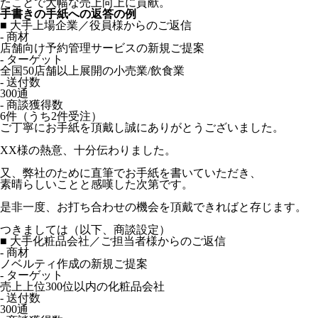
たことで大幅な売上向上に貢献。
手書きの手紙への返答の例
■ 大手上場企業／役員様からのご返信
- 商材
店舗向け予約管理サービスの新規ご提案
- ターゲット
全国50店舗以上展開の小売業/飲食業
- 送付数
300通
- 商談獲得数
6件（うち2件受注）
ご丁寧にお手紙を頂戴し誠にありがとうございました。
XX様の熱意、十分伝わりました。
又、弊社のために直筆でお手紙を書いていただき、
素晴らしいことと感嘆した次第です。
是非一度、お打ち合わせの機会を頂戴できればと存じます。
つきましては（以下、商談設定）
■ 大手化粧品会社／ご担当者様からのご返信
- 商材
ノベルティ作成の新規ご提案
- ターゲット
売上上位300位以内の化粧品会社
- 送付数
300通