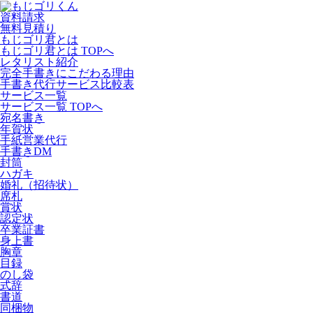
資料請求
無料見積り
もじゴリ君とは
もじゴリ君とは TOPへ
レタリスト紹介
完全手書きにこだわる理由
手書き代行サービス比較表
サービス一覧
サービス一覧 TOPへ
宛名書き
年賀状
手紙営業代行
手書きDM
封筒
ハガキ
婚礼（招待状）
席札
賞状
認定状
卒業証書
身上書
胸章
目録
のし袋
式辞
書道
同梱物