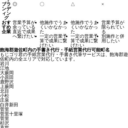
ブラ
◎
〇
△
×
ンデ
ィン
グ
おす
営業予算が
他施作でうま
他施作でうま
営業予算が
すめ
余っている
くいかなかっ
くいかなかっ
限られてい
企業
直近で成果
た
た
る
へ繋げたい
一定の営業予
一定の営業予
別施作と併
算で成果に繋
算で成果に繋
用したい
げたい
げたい
飽海郡遊佐町内の手書き代行・手紙営業代行可能町名
もじゴリ君の手紙営業代行・手書き代筆サービスは、飽海郡遊
佐町内の全エリアで対応しています。
岩川
江地
大蕨岡
小原田
鹿野沢
上蕨岡
北目
小松
庄泉
白井新田
菅里
菅里十里塚
菅里
杉沢
直世