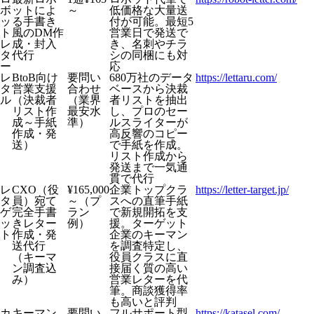
ボ
ットによ
～
低価格な大量送
ッ
る手書き
付が可能。最短5
ト
風のDM作
営業日で発送で
レ
成・封入
き、名刺やチラ
タ
代行
シの同梱にも対
ー
応
レ
BtoB向け
要問い
680万社のデータ
https://lettaru.com/
タ
営業支援
合わせ
ベースから決裁
ル
（決裁者
（業界
者リストを抽出
リスト作
最安水
し、プロのセー
成～手紙
準）
ルスライターが
作成・発
高反響のコピー
送）
で手紙を作成。
リスト作成から
発送まで一気通
貫で代行
レ
CXO（役
¥165,000
企業トップクラ
https://letter-target.jp/
タ
員）宛て
～（プ
スへの直筆手紙
ゲ
完全手書
ラン
で新規開拓を支
ッ
きレター
例）
援。ターゲット
ト
作成・発
企業のキーマン
送代行
を調査特定し、
（キーマ
役員クラスに直
ン調査込
接届く質の高い
み）
営業レターを代
筆。商談獲得率
も高いと評判
カ
キーマン
要問い
フルサポート型
https://katasel.com/