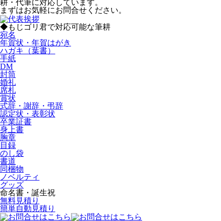
耕・代筆に対応しています。
まずはお気軽にお問合せください。
◆もじゴリ君で対応可能な筆耕
宛名
年賀状・年賀はがき
ハガキ（葉書）
手紙
DM
封筒
婚礼
席札
賞状
式辞・謝辞・弔辞
認定状・表彰状
卒業証書
身上書
胸章
目録
のし袋
書道
同梱物
ノベルティ
グッズ
命名書・誕生祝
無料見積り
簡単自動見積り