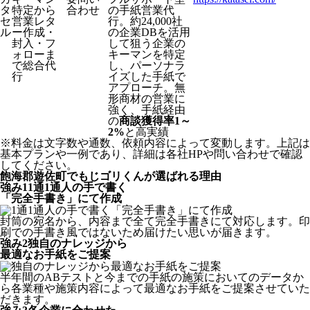
タ
特定から
合わせ
の手紙営業代
セ
営業レタ
行。約24,000社
ル
ー作成・
の企業DBを活用
封入・フ
して狙う企業の
ォローま
キーマンを特定
で総合代
し、パーソナラ
行
イズした手紙で
アプローチ。無
形商材の営業に
強く、手紙経由
の
商談獲得率1～
2%
と高実績
※料金は文字数や通数、依頼内容によって変動します。上記は
基本プランや一例であり、詳細は各社HPや問い合わせで確認
してください。​
飽海郡遊佐町でもじゴリくんが選ばれる理由
強み
1
1通1通人の手で書く
「完全手書き」にて作成
封筒の宛名から、内容まで全て完全手書きにて対応します。印
刷での手書き風ではないため届けたい思いが届きます。
強み
2
独自のナレッジから
最適なお手紙をご提案
半年間のABテストと今までの手紙の施策においてのデータか
ら各業種や施策内容によって最適なお手紙をご提案させていた
だきます。