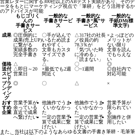
営業レターに関する300社以上のABテスト実績があり、そのデ
ータをもとにマーケティング視点で「筆耕」をどう活用するか
のアドバイスが可能
もじゴリく
一般的な
一般的な
一般的な
んの
手書きサービ
手書き“風”サ
手紙DM(標
手書きサー
ス
ービス
準文字)
ビス
成果
◎
圧倒的に
〇
手が込んで
△
317社の社長
×
よっぽどの
成果(売上UP)
いるため読ま
／役員の約
メリットが
に繋がる
れやすく、
78.3％が
ない限り
実績多数の
文章もカスタ
「気づいた時
文章を読ん
完全手書き
マイズでき
に冷める」
でもらえな
る。
「読まない」
い
価格
△
△
〇
◎
送付
△
即日～20
×
最低でも2週
〇
~1週間
◎
自社内で
スピ
営業日
間近く
対応可能
ード
ブラ
◎
〇
△
×
ンデ
ィン
グ
おす
営業予算が
他施作でうま
他施作でうま
営業予算が
すめ
余っている
くいかなかっ
くいかなかっ
限られてい
企業
直近で成果
た
た
る
へ繋げたい
一定の営業予
一定の営業予
別施作と併
算で成果に繋
算で成果に繋
用したい
げたい
げたい
また、当社は以下のようなあらゆる文書の手書き筆耕・毛筆筆