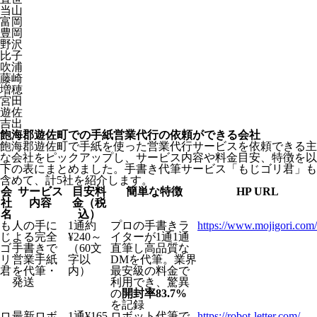
当山
富岡
豊岡
野沢
比子
吹浦
藤崎
増穂
宮田
遊佐
吉出
飽海郡遊佐町での手紙営業代行の依頼ができる会社
飽海郡遊佐町で手紙を使った営業代行サービスを依頼できる主
な会社をピックアップし、サービス内容や料金目安、特徴を以
下の表にまとめました。手書き代筆サービス「もじゴリ君」も
含めて、計5社を紹介します。
会
サービス
目安料
簡単な特徴
HP URL
社
内容
金（税
名
込）
も
人の手に
1通約
プロの手書きラ
https://www.mojigori.com/
じ
よる完全
¥240～
イターが1通1通
ゴ
手書きで
（60文
直筆し高品質な
リ
営業手紙
字以
DMを代筆。業界
君
を代筆・
内）
最安級の料金で
発送
利用でき、驚異
の
開封率83.7%
を記録
ロ
最新ロボ
1通¥165
ロボット代筆で
https://robot-letter.com/