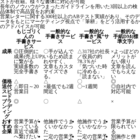
ストが在籍。様々な書体に対応が可能
長年のノウハウがつまったガイドラインを用いた3回以上の検
品体制で高品質をお約束
営業レターに関する300社以上のABテスト実績があり、そのデ
ータをもとにマーケティング視点で「筆耕」をどう活用するか
のアドバイスが可能
もじゴリく
一般的な
一般的な
一般的な
んの
手書きサービ
手書き“風”サ
手紙DM(標
手書きサー
ス
ービス
準文字)
ビス
成果
◎
圧倒的に
〇
手が込んで
△
317社の社長
×
よっぽどの
成果(売上UP)
いるため読ま
／役員の約
メリットが
に繋がる
れやすく、
78.3％が
ない限り
実績多数の
文章もカスタ
「気づいた時
文章を読ん
完全手書き
マイズでき
に冷める」
でもらえな
る。
「読まない」
い
価格
△
△
〇
◎
送付
△
即日～20
×
最低でも2週
〇
~1週間
◎
自社内で
スピ
営業日
間近く
対応可能
ード
ブラ
◎
〇
△
×
ンデ
ィン
グ
おす
営業予算が
他施作でうま
他施作でうま
営業予算が
すめ
余っている
くいかなかっ
くいかなかっ
限られてい
企業
直近で成果
た
た
る
へ繋げたい
一定の営業予
一定の営業予
別施作と併