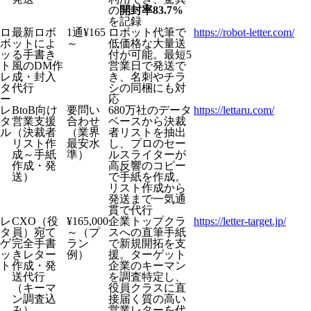
の
開封率83.7%
を記録
ロ
最新ロボ
1通¥165
ロボット代筆で
https://robot-letter.com/
ボ
ットによ
～
低価格な大量送
ッ
る手書き
付が可能。最短5
ト
風のDM作
営業日で発送で
レ
成・封入
き、名刺やチラ
タ
代行
シの同梱にも対
ー
応
レ
BtoB向け
要問い
680万社のデータ
https://lettaru.com/
タ
営業支援
合わせ
ベースから決裁
ル
（決裁者
（業界
者リストを抽出
リスト作
最安水
し、プロのセー
成～手紙
準）
ルスライターが
作成・発
高反響のコピー
送）
で手紙を作成。
リスト作成から
発送まで一気通
貫で代行
レ
CXO（役
¥165,000
企業トップクラ
https://letter-target.jp/
タ
員）宛て
～（プ
スへの直筆手紙
ゲ
完全手書
ラン
で新規開拓を支
ッ
きレター
例）
援。ターゲット
ト
作成・発
企業のキーマン
送代行
を調査特定し、
（キーマ
役員クラスに直
ン調査込
接届く質の高い
み）
営業レターを代