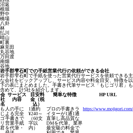
沼返
根堀
野中
橋場
八卦
林
払川
晴山
町裏
麻見田
丸谷地
万田渡
南畑
谷地
岩手郡雫石町での手紙営業代行の依頼ができる会社
岩手郡雫石町で手紙を使った営業代行サービスを依頼できる主
な会社をピックアップし、サービス内容や料金目安、特徴を以
下の表にまとめました。手書き代筆サービス「もじゴリ君」も
含めて、計5社を紹介します。
会
サービス
目安料
簡単な特徴
HP URL
社
内容
金（税
名
込）
も
人の手に
1通約
プロの手書きラ
https://www.mojigori.com/
じ
よる完全
¥240～
イターが1通1通
ゴ
手書きで
（60文
直筆し高品質な
リ
営業手紙
字以
DMを代筆。業界
君
を代筆・
内）
最安級の料金で
発送
利用でき、驚異