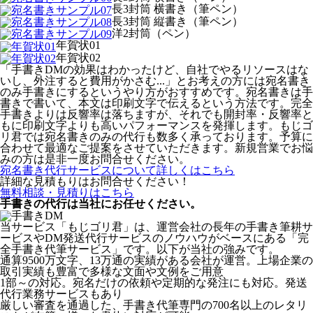
長3封筒 横書き（筆ペン）
長3封筒 縦書き（筆ペン）
洋2封筒（ペン）
年賀状01
年賀状02
「手書きDMの効果はわかったけど、自社でやるリソースはな
いし、外注すると費用がかさむ...」とお考えの方には宛名書き
のみ手書きにするというやり方がおすすめです。宛名書きは手
書きで書いて、本文は印刷文字で伝えるという方法です。完全
手書きよりは反響率は落ちますが、それでも開封率・反響率と
もに印刷文字よりも高いパフォーマンスを発揮します。もじゴ
リ君では宛名書きのみの代行も数多く承っております。予算に
合わせて最適なご提案をさせていただきます。新規営業でお悩
みの方は是非一度お問合せください。
宛名書き代行サービスについて詳しくはこちら
詳細な見積もりはお問合せください！
無料相談・見積りはこちら
手書きの代行は当社にお任せください。
当サービス「もじゴリ君」は、運営会社の長年の手書き筆耕サ
ービスやDM発送代行サービスのノウハウがベースにある「完
全手書き代筆サービス」です。以下が当社の強みです。
通算9500万文字、13万通の実績がある会社が運営。上場企業の
取引実績も豊富で多様な文面や文例をご用意
1部～の対応。宛名だけの依頼や定期的な発注にも対応。発送
代行業務サービスもあり
厳しい審査を通過した、手書き代筆専門の700名以上のレタリ