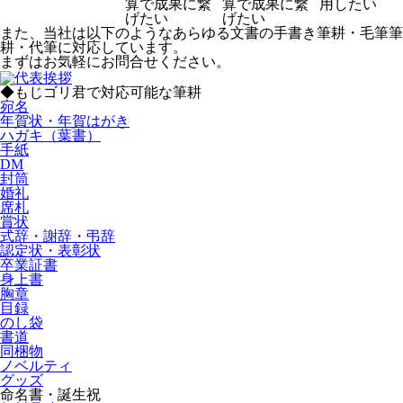
算で成果に繋
算で成果に繋
用したい
げたい
げたい
また、当社は以下のようなあらゆる文書の手書き筆耕・毛筆筆
耕・代筆に対応しています。
まずはお気軽にお問合せください。
◆もじゴリ君で対応可能な筆耕
宛名
年賀状・年賀はがき
ハガキ（葉書）
手紙
DM
封筒
婚礼
席札
賞状
式辞・謝辞・弔辞
認定状・表彰状
卒業証書
身上書
胸章
目録
のし袋
書道
同梱物
ノベルティ
グッズ
命名書・誕生祝