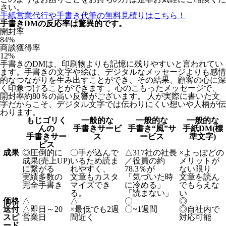
さい。
手紙営業代行や手書き代筆の無料見積りはこちら！
手書きDMの反応率は驚異的です。
開封率
84
%
商談獲得率
12
%
手書きのDMは、印刷物よりも記憶に残りやすいと言われてい
ます。手書きの文字や絵は、デジタルなメッセージよりも感情
的なつながりを生み出すことができ、その結果、顧客の心に深
く印象づけることができます 。心のこもったメッセージで、
開封率約80％の高い反響がございます。 人が実際に書いた文
字だからこそ、デジタル文字では伝わりにくい想いや人柄が伝
わります。
もじゴリく
一般的な
一般的な
一般的な
んの
手書きサービ
手書き“風”サ
手紙DM(標
手書きサー
ス
ービス
準文字)
ビス
成果
◎
圧倒的に
〇
手が込んで
△
317社の社長
×
よっぽどの
成果(売上UP)
いるため読ま
／役員の約
メリットが
に繋がる
れやすく、
78.3％が
ない限り
実績多数の
文章もカスタ
「気づいた時
文章を読ん
完全手書き
マイズでき
に冷める」
でもらえな
る。
「読まない」
い
価格
△
△
〇
◎
送付
△
即日～20
×
最低でも2週
〇
~1週間
◎
自社内で
スピ
営業日
間近く
対応可能
ード