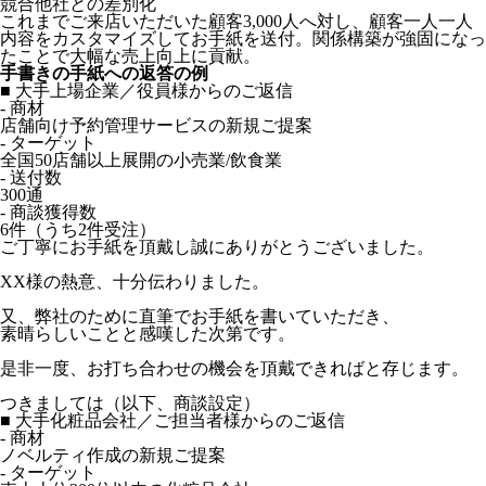
競合他社との差別化
これまでご来店いただいた顧客3,000人へ対し、顧客一人一人
内容をカスタマイズしてお手紙を送付。関係構築が強固になっ
たことで大幅な売上向上に貢献。
手書きの手紙への返答の例
■ 大手上場企業／役員様からのご返信
- 商材
店舗向け予約管理サービスの新規ご提案
- ターゲット
全国50店舗以上展開の小売業/飲食業
- 送付数
300通
- 商談獲得数
6件（うち2件受注）
ご丁寧にお手紙を頂戴し誠にありがとうございました。
XX様の熱意、十分伝わりました。
又、弊社のために直筆でお手紙を書いていただき、
素晴らしいことと感嘆した次第です。
是非一度、お打ち合わせの機会を頂戴できればと存じます。
つきましては（以下、商談設定）
■ 大手化粧品会社／ご担当者様からのご返信
- 商材
ノベルティ作成の新規ご提案
- ターゲット