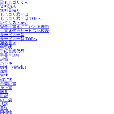
資料請求
無料見積り
もじゴリ君とは
もじゴリ君とは TOPへ
レタリスト紹介
完全手書きにこだわる理由
手書き代行サービス比較表
サービス一覧
サービス一覧 TOPへ
宛名書き
年賀状
手紙営業代行
手書きDM
封筒
ハガキ
婚礼（招待状）
席札
賞状
認定状
卒業証書
身上書
胸章
目録
のし袋
式辞
書道
同梱物