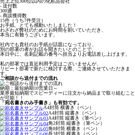
売上上位300位以内の化粧品会社
- 送付数
300通
- 商談獲得数
15件（うち7件受注）
お手紙、とても感動いたしました！
わざわざ弊社のためにお時間を割いていただき、
本当に有難うございます。
社内でも貴社のお手紙が話題になっており、
別の部署の者がお話を聞きたいとのことで、
本日中に、名刺記載の番号へ担当よりお電話差し上げます。
私の部署では直近利用予定はございませんが、
リピート部署で新たに検討する際、ご連絡させていただきま
す。
ご相談から送付までの流れ
納期：最短納期10営業日～
業界最短納期でスピーディーに注文から納品まで取り組むこと
が可能！！
「宛名書きのみ手書き」も有効です。
A4封筒 横書き（ペン）
A4封筒 縦書き（ペン）
A4封筒 縦書き（筆ペン）
角2封筒 縦書き（筆ペン）
角8封筒 横書き（ペン）
長3封筒 横書き（ペン）