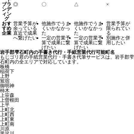
ブラ
◎
〇
△
×
ンデ
ィン
グ
おす
営業予算が
他施作でうま
他施作でうま
営業予算が
すめ
余っている
くいかなかっ
くいかなかっ
限られてい
企業
直近で成果
た
た
る
へ繋げたい
一定の営業予
一定の営業予
別施作と併
算で成果に繋
算で成果に繋
用したい
げたい
げたい
岩手郡雫石町内の手書き代行・手紙営業代行可能町名
もじゴリ君の手紙営業代行・手書き代筆サービスは、岩手郡雫
石町内の全エリアで対応しています。
板橋
稲荷下
上野
鴬宿
御明神
柿木
上笹森
上曽根田
上平
上町北
上町西
上町東
上町南
川原
黒沢川