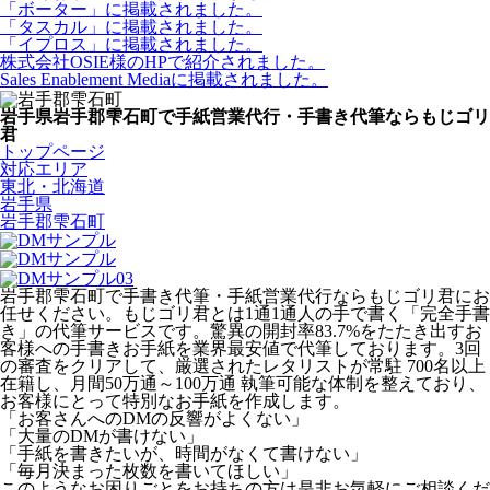
「ボーター」に掲載されました。
「タスカル」に掲載されました。
「イプロス」に掲載されました。
株式会社OSIE様のHPで紹介されました。
Sales Enablement Mediaに掲載されました。
岩手県岩手郡雫石町で手紙営業代行・手書き代筆ならもじゴリ
君
トップページ
対応エリア
東北・北海道
岩手県
岩手郡雫石町
岩手郡雫石町で手書き代筆・手紙営業代行ならもじゴリ君にお
任せください。もじゴリ君とは1通1通人の手で書く「完全手書
き」の代筆サービスです。驚異の開封率83.7%をたたき出すお
客様への手書きお手紙を業界最安値で代筆しております。3回
の審査をクリアして、厳選されたレタリストが常駐 700名以上
在籍し、月間50万通～100万通 執筆可能な体制を整えており、
お客様にとって特別なお手紙を作成します。
「お客さんへのDMの反響がよくない」
「大量のDMが書けない」
「手紙を書きたいが、時間がなくて書けない」
「毎月決まった枚数を書いてほしい」
このようなお困りごとをお持ちの方は是非お気軽にご相談くだ