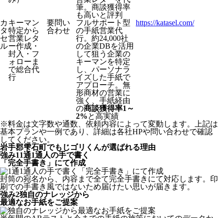
筆。商談獲得率
も高いと評判
カ
キーマン
要問い
フルサポート型
https://katasel.com/
タ
特定から
合わせ
の手紙営業代
セ
営業レタ
行。約24,000社
ル
ー作成・
の企業DBを活用
封入・フ
して狙う企業の
ォローま
キーマンを特定
で総合代
し、パーソナラ
行
イズした手紙で
アプローチ。無
形商材の営業に
強く、手紙経由
の
商談獲得率1～
2%
と高実績
※料金は文字数や通数、依頼内容によって変動します。上記は
基本プランや一例であり、詳細は各社HPや問い合わせで確認
してください。​
岩手郡雫石町でもじゴリくんが選ばれる理由
強み
1
1通1通人の手で書く
「完全手書き」にて作成
封筒の宛名から、内容まで全て完全手書きにて対応します。印
刷での手書き風ではないため届けたい思いが届きます。
強み
2
独自のナレッジから
最適なお手紙をご提案