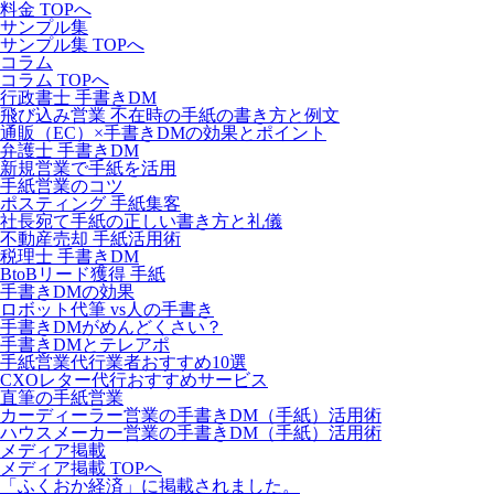
料金 TOPへ
サンプル集
サンプル集 TOPへ
コラム
コラム TOPへ
行政書士 手書きDM
飛び込み営業 不在時の手紙の書き方と例文
通販（EC）×手書きDMの効果とポイント
弁護士 手書きDM
新規営業で手紙を活用
手紙営業のコツ
ポスティング 手紙集客
社長宛て手紙の正しい書き方と礼儀
不動産売却 手紙活用術
税理士 手書きDM
BtoBリード獲得 手紙
手書きDMの効果
ロボット代筆 vs人の手書き
手書きDMがめんどくさい？
手書きDMとテレアポ
手紙営業代行業者おすすめ10選
CXOレター代行おすすめサービス
直筆の手紙営業
カーディーラー営業の手書きDM（手紙）活用術
ハウスメーカー営業の手書きDM（手紙）活用術
メディア掲載
メディア掲載 TOPへ
「ふくおか経済」に掲載されました。