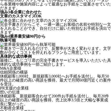
半年間のABテストと今までの手紙の施策においてのデータか
ら各業種や施策内容によって最適なお手紙をご提案させていた
だきます。
強み
3
各企業に合わせた
文章のカスタマイズOK
完全手書きだからこそ、一通一通にお客様の名前や特別な一文
を入れることができ、自分だけに届いた特別なお手紙を演出で
きます。
強み
4
業界最安値90円から
執筆可能
手書きで一言入れるだけで、反響率が大きく変わります。文字
数が少なくコストを抑えれるプランもご用意しています。
具体的な成功事例
最後に、もじゴリ君の完全手書きサービスを導入いただいた具
体的な成功事例を一部ご紹介します。
M&A企業様
信頼関係の構築
休眠顧客1,000社、新規顧客3,000社へお手紙を送付し、毎月50
件以上の確度の高い商談を獲得。最大で月間60億円近くの案件
を受注。
PR支援の企業様
想いの伝達
休眠顧客、新規顧客合わせて200件お手紙を送付し、毎月20件
以上の確度の高い商談を獲得。売上比率3.5倍と大幅な事業成
長に繋がった。
不動産企業様