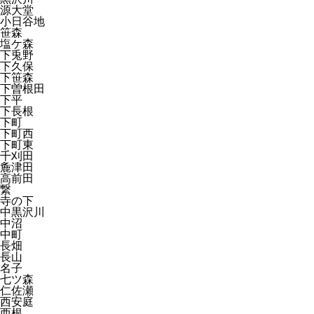
源大堂
小日谷地
笹森
塩ケ森
下兎野
下久保
下笹森
下曽根田
下平
下長根
下町
下町西
下町東
千刈田
麁津田
高前田
繋
寺の下
中黒沢川
中沼
中町
長畑
長山
名子
七ツ森
仁佐瀬
西安庭
西根