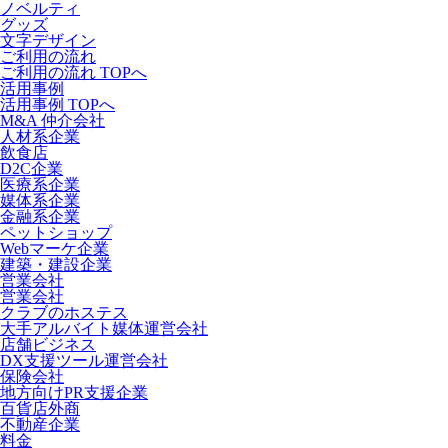
ノベルティ
グッズ
文字デザイン
ご利用の流れ
ご利用の流れ TOPへ
活用事例
活用事例 TOPへ
M&A 仲介会社
人材系企業
飲食店
D2C企業
医療系企業
媒体系企業
金融系企業
ペットショップ
Webマーケ企業
建築・建設企業
営業会社
営業会社
クラブのホステス
大手アルバイト媒体運営会社
店舗ビジネス
DX支援ツール運営会社
保険会社
地方向けPR支援企業
百貨店外商
不動産企業
料金