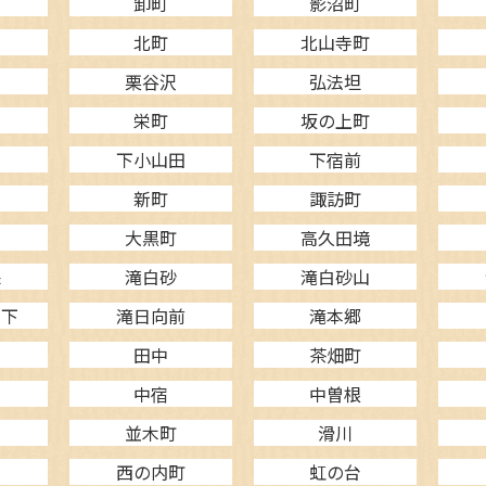
卸町
影沼町
北町
北山寺町
栗谷沢
弘法坦
栄町
坂の上町
下小山田
下宿前
新町
諏訪町
大黒町
高久田境
保
滝白砂
滝白砂山
の下
滝日向前
滝本郷
田中
茶畑町
中宿
中曽根
並木町
滑川
西の内町
虹の台