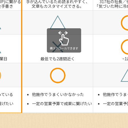
UP)に繋がる
手が込んでいるため読まれやすく、
317社の社長／
全手書き
文章もカスタマイズできる。
「気づいた時に冷
△
△
△
×
横スクロールできます
営業日
最低でも2週間近く
~
◎
〇
っている
他施作でうまくいかなかった
他施作でうま
繋げたい
一定の営業予算で成果に繋げたい
一定の営業予