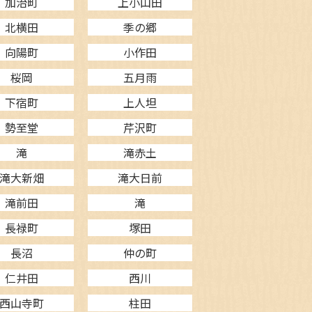
加治町
上小山田
北横田
季の郷
向陽町
小作田
桜岡
五月雨
下宿町
上人坦
勢至堂
芹沢町
滝
滝赤土
滝大新畑
滝大日前
滝前田
滝
長禄町
塚田
長沼
仲の町
仁井田
西川
西山寺町
柱田