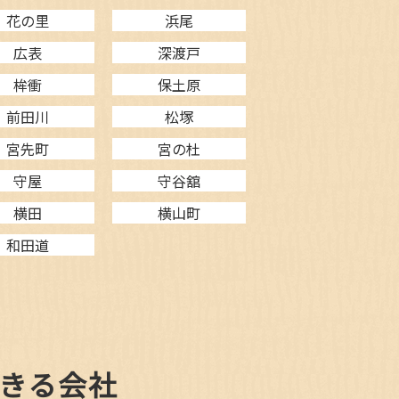
花の里
浜尾
広表
深渡戸
桙衝
保土原
前田川
松塚
宮先町
宮の杜
守屋
守谷舘
横田
横山町
和田道
きる会社