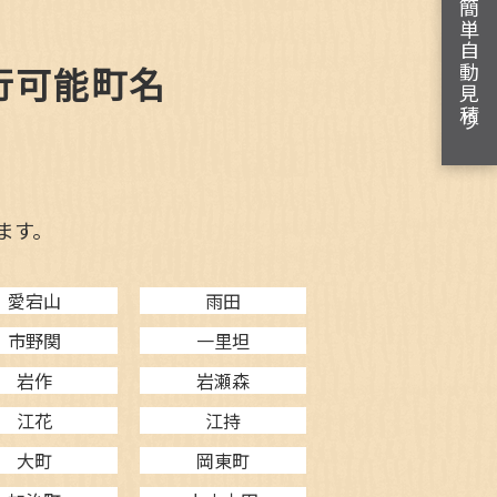
簡単自動見積り
行可能町名
ます。
愛宕山
雨田
市野関
一里坦
岩作
岩瀬森
江花
江持
大町
岡東町