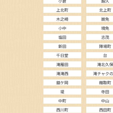
小倉
越久
上北町
北上町
木之崎
崩免
小中
境免
塩田
志茂
新田
陣場町
千日堂
台
滝雁田
滝北久
滝滝西
滝チャク
舘ケ岡
館取町
堤
寺田
中町
中山
西川町
西田町