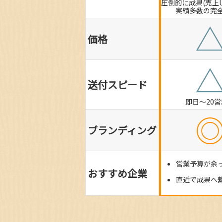
圧倒的に成果(売上
実績多数の完
価格
送付スピード
即日～20
ブランディング
営業予算が余
おすすめ企業
直近で成果へ