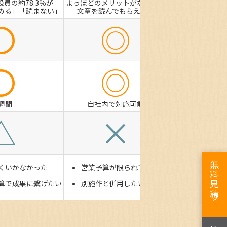
役員の約78.3％が
よっぽどのメリットがない限り
める」「読まない」
文章を読んでもらえない
〇
◎
〇
◎
1週間
自社内で対応可能
△
×
無料見積り
くいかなかった
営業予算が限られている
算で成果に繋げたい
別施作と併用したい