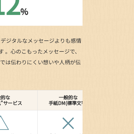
12
%
、デジタルなメッセージよりも感情
す 。心のこもったメッセージで、
字では伝わりにくい想いや人柄が伝
般的な
一般的な
風”サービス
手紙DM(標準文字)
△
×