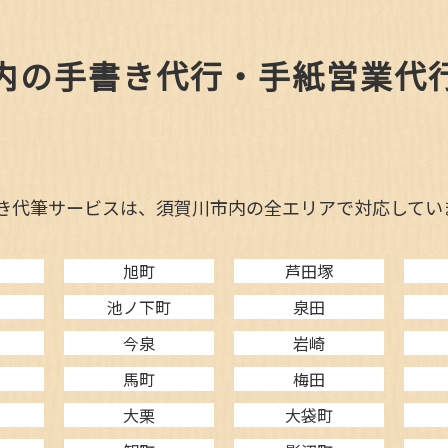
内の手書き代行・手紙営業代
き代筆サービスは、須賀川市内の全エリアで対応してい
旭町
芦田塚
池ノ下町
泉田
今泉
岩崎
馬町
梅田
大栗
大袋町