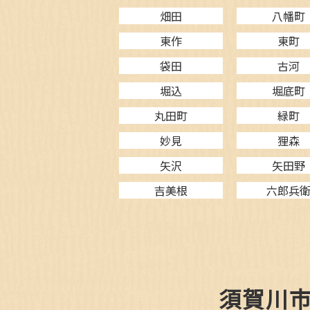
畑田
八幡町
東作
東町
袋田
古河
堀込
堀底町
丸田町
緑町
妙見
狸森
矢沢
矢田野
吉美根
六郎兵
須賀川