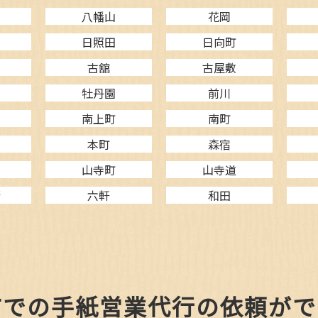
八幡山
花岡
日照田
日向町
古舘
古屋敷
牡丹園
前川
南上町
南町
本町
森宿
山寺町
山寺道
衛
六軒
和田
市での手紙営業代行の依頼がで