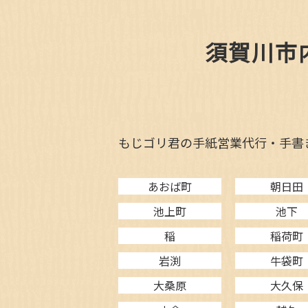
須賀川市
もじゴリ君の手紙営業代行・手書
あおば町
朝日田
池上町
池下
稲
稲荷町
岩渕
牛袋町
大桑原
大久保