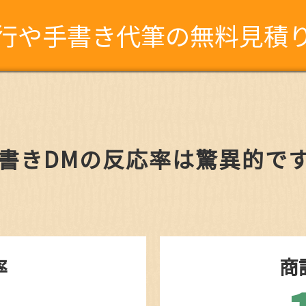
行や手書き代筆の無料見積
書きDMの反応率は驚異的で
率
商