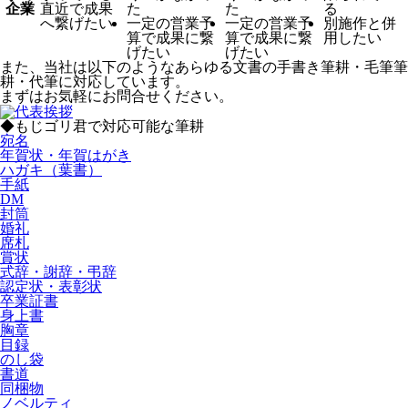
企業
直近で成果
た
た
る
へ繋げたい
一定の営業予
一定の営業予
別施作と併
算で成果に繋
算で成果に繋
用したい
げたい
げたい
また、当社は以下のようなあらゆる文書の手書き筆耕・毛筆筆
耕・代筆に対応しています。
まずはお気軽にお問合せください。
◆もじゴリ君で対応可能な筆耕
宛名
年賀状・年賀はがき
ハガキ（葉書）
手紙
DM
封筒
婚礼
席札
賞状
式辞・謝辞・弔辞
認定状・表彰状
卒業証書
身上書
胸章
目録
のし袋
書道
同梱物
ノベルティ