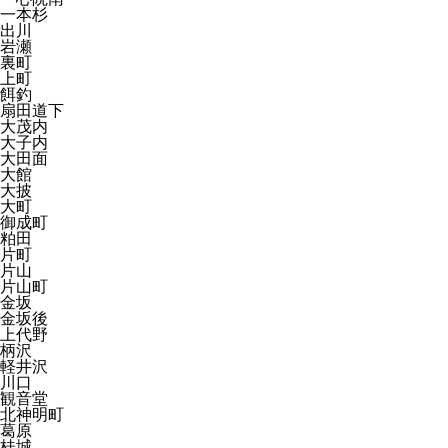
一本杉
出川
岩瀬
裏町
上町
餌釣
扇田道下
大茂内
大子内
大田面
大館
大披
大町
御成町
粕田
片町
片山
片山町
金坂
金坂後
上代野
柄沢
軽井沢
川口
観音堂
北神明町
葛原
桂城