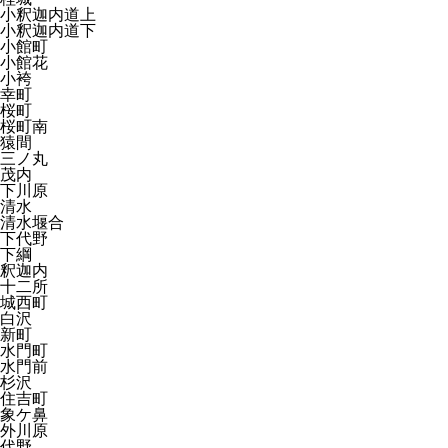
小釈迦内道上
小釈迦内道下
小館町
小館花
小袴
幸町
桜町
桜町南
猿間
三ノ丸
茂内
下川原
清水
清水堰合
下代野
下綱
釈迦内
十二所
城西町
白沢
新町
水門町
水門前
杉沢
住吉町
象ケ鼻
外川原
代野