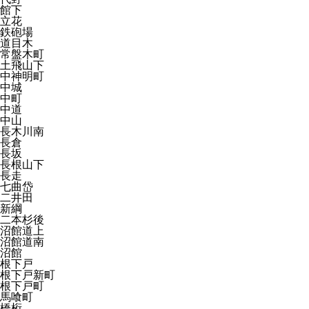
館下
立花
鉄砲場
道目木
常盤木町
土飛山下
中神明町
中城
中町
中道
中山
長木川南
長倉
長坂
長根山下
長走
七曲岱
二井田
新綱
二本杉後
沼館道上
沼館道南
沼館
根下戸
根下戸新町
根下戸町
馬喰町
橋桁