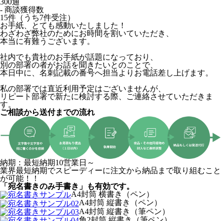
300通
- 商談獲得数
15件（うち7件受注）
お手紙、とても感動いたしました！
わざわざ弊社のためにお時間を割いていただき、
本当に有難うございます。
社内でも貴社のお手紙が話題になっており、
別の部署の者がお話を聞きたいとのことで、
本日中に、名刺記載の番号へ担当よりお電話差し上げます。
私の部署では直近利用予定はございませんが、
リピート部署で新たに検討する際、ご連絡させていただきま
す。
ご相談から送付までの流れ
納期：最短納期10営業日～
業界最短納期でスピーディーに注文から納品まで取り組むこと
が可能！！
「宛名書きのみ手書き」も有効です。
A4封筒 横書き（ペン）
A4封筒 縦書き（ペン）
A4封筒 縦書き（筆ペン）
角2封筒 縦書き（筆ペン）