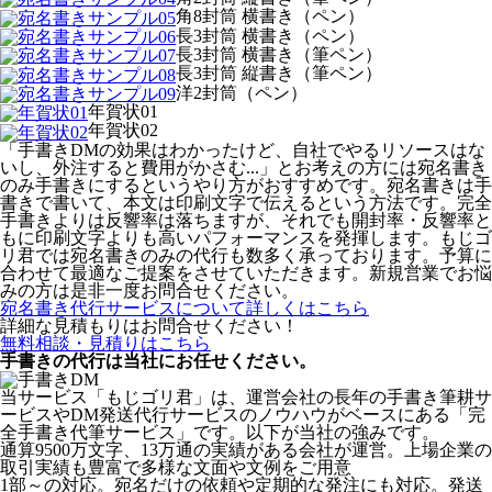
角8封筒 横書き（ペン）
長3封筒 横書き（ペン）
長3封筒 横書き（筆ペン）
長3封筒 縦書き（筆ペン）
洋2封筒（ペン）
年賀状01
年賀状02
「手書きDMの効果はわかったけど、自社でやるリソースはな
いし、外注すると費用がかさむ...」とお考えの方には宛名書き
のみ手書きにするというやり方がおすすめです。宛名書きは手
書きで書いて、本文は印刷文字で伝えるという方法です。完全
手書きよりは反響率は落ちますが、それでも開封率・反響率と
もに印刷文字よりも高いパフォーマンスを発揮します。もじゴ
リ君では宛名書きのみの代行も数多く承っております。予算に
合わせて最適なご提案をさせていただきます。新規営業でお悩
みの方は是非一度お問合せください。
宛名書き代行サービスについて詳しくはこちら
詳細な見積もりはお問合せください！
無料相談・見積りはこちら
手書きの代行は当社にお任せください。
当サービス「もじゴリ君」は、運営会社の長年の手書き筆耕サ
ービスやDM発送代行サービスのノウハウがベースにある「完
全手書き代筆サービス」です。以下が当社の強みです。
通算9500万文字、13万通の実績がある会社が運営。上場企業の
取引実績も豊富で多様な文面や文例をご用意
1部～の対応。宛名だけの依頼や定期的な発注にも対応。発送