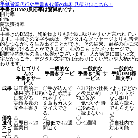
手紙営業代行や手書き代筆の無料見積りはこちら！
手書きDMの反応率は驚異的です。
開封率
84
%
商談獲得率
12
%
手書きのDMは、印刷物よりも記憶に残りやすいと言われてい
ます。手書きの文字や絵は、デジタルなメッセージよりも感情
的なつながりを生み出すことができ、その結果、顧客の心に深
く印象づけることができます 。心のこもったメッセージで、
開封率約80％の高い反響がございます。 人が実際に書いた文
字だからこそ、デジタル文字では伝わりにくい想いや人柄が伝
わります。
もじゴリく
一般的な
一般的な
一般的な
んの
手書きサービ
手書き“風”サ
手紙DM(標
手書きサー
ス
ービス
準文字)
ビス
成果
◎
圧倒的に
〇
手が込んで
△
317社の社長
×
よっぽどの
成果(売上UP)
いるため読ま
／役員の約
メリットが
に繋がる
れやすく、
78.3％が
ない限り
実績多数の
文章もカスタ
「気づいた時
文章を読ん
完全手書き
マイズでき
に冷める」
でもらえな
る。
「読まない」
い
価格
△
△
〇
◎
送付
△
即日～20
×
最低でも2週
〇
~1週間
◎
自社内で
スピ
営業日
間近く
対応可能
ード
ブラ
◎
〇
△
×