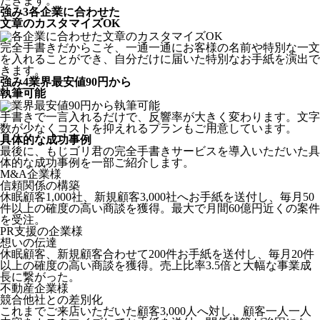
だきます。
強み
3
各企業に合わせた
文章のカスタマイズOK
完全手書きだからこそ、一通一通にお客様の名前や特別な一文
を入れることができ、自分だけに届いた特別なお手紙を演出で
きます。
強み
4
業界最安値90円から
執筆可能
手書きで一言入れるだけで、反響率が大きく変わります。文字
数が少なくコストを抑えれるプランもご用意しています。
具体的な成功事例
最後に、もじゴリ君の完全手書きサービスを導入いただいた具
体的な成功事例を一部ご紹介します。
M&A企業様
信頼関係の構築
休眠顧客1,000社、新規顧客3,000社へお手紙を送付し、毎月50
件以上の確度の高い商談を獲得。最大で月間60億円近くの案件
を受注。
PR支援の企業様
想いの伝達
休眠顧客、新規顧客合わせて200件お手紙を送付し、毎月20件
以上の確度の高い商談を獲得。売上比率3.5倍と大幅な事業成
長に繋がった。
不動産企業様
競合他社との差別化
これまでご来店いただいた顧客3,000人へ対し、顧客一人一人