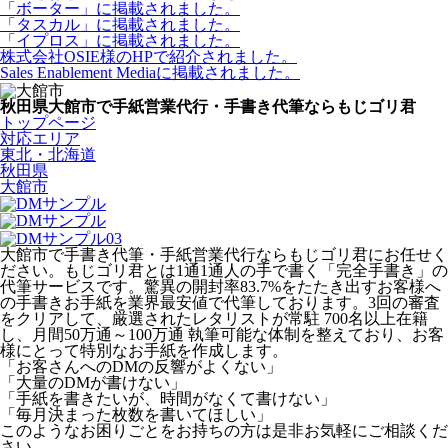
「ボーター」に掲載されました。
「タスカル」に掲載されました。
「イプロス」に掲載されました。
株式会社OSIE様のHPで紹介されました。
Sales Enablement Mediaに掲載されました。
秋田県大館市で手紙営業代行・手書き代筆ならもじゴリ君
トップページ
対応エリア
東北・北海道
秋田県
大館市
大館市で手書き代筆・手紙営業代行ならもじゴリ君にお任せく
ださい。もじゴリ君とは1通1通人の手で書く「完全手書き」の
代筆サービスです。驚異の開封率83.7%をたたき出すお客様へ
の手書きお手紙を業界最安値で代筆しております。3回の審査
をクリアして、厳選されたレタリストが常駐 700名以上在籍
し、月間50万通～100万通 執筆可能な体制を整えており、お客
様にとって特別なお手紙を作成します。
「お客さんへのDMの反響がよくない」
「大量のDMが書けない」
「手紙を書きたいが、時間がなくて書けない」
「毎月決まった枚数を書いてほしい」
このようなお困りごとをお持ちの方は是非お気軽にご相談くだ
さい。