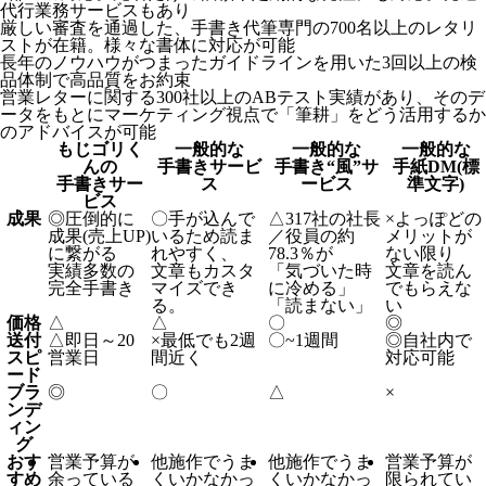
代行業務サービスもあり
厳しい審査を通過した、手書き代筆専門の700名以上のレタリ
ストが在籍。様々な書体に対応が可能
長年のノウハウがつまったガイドラインを用いた3回以上の検
品体制で高品質をお約束
営業レターに関する300社以上のABテスト実績があり、そのデ
ータをもとにマーケティング視点で「筆耕」をどう活用するか
のアドバイスが可能
もじゴリく
一般的な
一般的な
一般的な
んの
手書きサービ
手書き“風”サ
手紙DM(標
手書きサー
ス
ービス
準文字)
ビス
成果
◎
圧倒的に
〇
手が込んで
△
317社の社長
×
よっぽどの
成果(売上UP)
いるため読ま
／役員の約
メリットが
に繋がる
れやすく、
78.3％が
ない限り
実績多数の
文章もカスタ
「気づいた時
文章を読ん
完全手書き
マイズでき
に冷める」
でもらえな
る。
「読まない」
い
価格
△
△
〇
◎
送付
△
即日～20
×
最低でも2週
〇
~1週間
◎
自社内で
スピ
営業日
間近く
対応可能
ード
ブラ
◎
〇
△
×
ンデ
ィン
グ
おす
営業予算が
他施作でうま
他施作でうま
営業予算が
すめ
余っている
くいかなかっ
くいかなかっ
限られてい