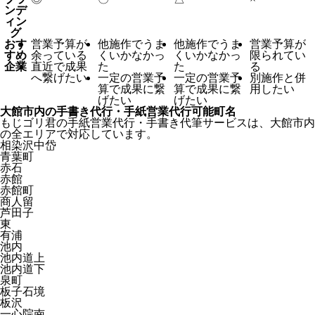
ンデ
ィン
グ
おす
営業予算が
他施作でうま
他施作でうま
営業予算が
すめ
余っている
くいかなかっ
くいかなかっ
限られてい
企業
直近で成果
た
た
る
へ繋げたい
一定の営業予
一定の営業予
別施作と併
算で成果に繋
算で成果に繋
用したい
げたい
げたい
大館市内の手書き代行・手紙営業代行可能町名
もじゴリ君の手紙営業代行・手書き代筆サービスは、大館市内
の全エリアで対応しています。
相染沢中岱
青葉町
赤石
赤館
赤館町
商人留
芦田子
東
有浦
池内
池内道上
池内道下
泉町
板子石境
板沢
一心院南