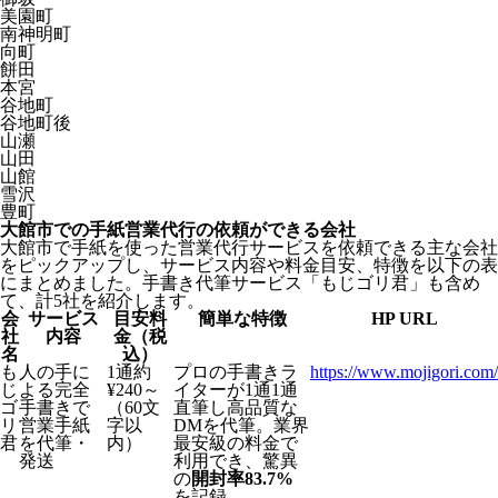
美園町
南神明町
向町
餅田
本宮
谷地町
谷地町後
山瀬
山田
山館
雪沢
豊町
大館市での手紙営業代行の依頼ができる会社
大館市で手紙を使った営業代行サービスを依頼できる主な会社
をピックアップし、サービス内容や料金目安、特徴を以下の表
にまとめました。手書き代筆サービス「もじゴリ君」も含め
て、計5社を紹介します。
会
サービス
目安料
簡単な特徴
HP URL
社
内容
金（税
名
込）
も
人の手に
1通約
プロの手書きラ
https://www.mojigori.com/
じ
よる完全
¥240～
イターが1通1通
ゴ
手書きで
（60文
直筆し高品質な
リ
営業手紙
字以
DMを代筆。業界
君
を代筆・
内）
最安級の料金で
発送
利用でき、驚異
の
開封率83.7%
を記録