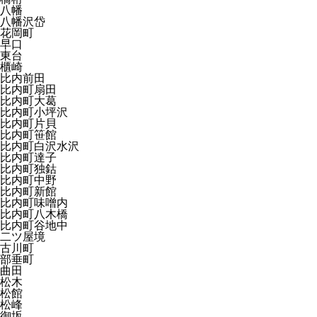
八幡
八幡沢岱
花岡町
早口
東台
櫃崎
比内前田
比内町扇田
比内町大葛
比内町小坪沢
比内町片貝
比内町笹館
比内町白沢水沢
比内町達子
比内町独鈷
比内町中野
比内町新館
比内町味噌内
比内町八木橋
比内町谷地中
二ツ屋境
古川町
部垂町
曲田
松木
松館
松峰
御坂