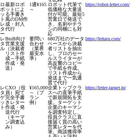
ロ
最新ロボ
1通¥165
ロボット代筆で
https://robot-letter.com/
ボ
ットによ
～
低価格な大量送
ッ
る手書き
付が可能。最短5
ト
風のDM作
営業日で発送で
レ
成・封入
き、名刺やチラ
タ
代行
シの同梱にも対
ー
応
レ
BtoB向け
要問い
680万社のデータ
https://lettaru.com/
タ
営業支援
合わせ
ベースから決裁
ル
（決裁者
（業界
者リストを抽出
リスト作
最安水
し、プロのセー
成～手紙
準）
ルスライターが
作成・発
高反響のコピー
送）
で手紙を作成。
リスト作成から
発送まで一気通
貫で代行
レ
CXO（役
¥165,000
企業トップクラ
https://letter-target.jp/
タ
員）宛て
～（プ
スへの直筆手紙
ゲ
完全手書
ラン
で新規開拓を支
ッ
きレター
例）
援。ターゲット
ト
作成・発
企業のキーマン
送代行
を調査特定し、
（キーマ
役員クラスに直
ン調査込
接届く質の高い
み）
営業レターを代
筆。商談獲得率
も高いと評判