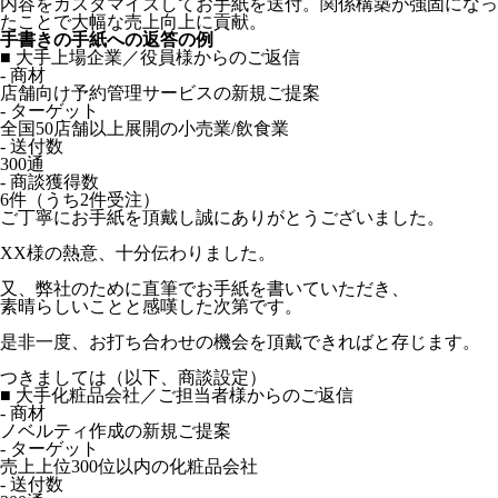
内容をカスタマイズしてお手紙を送付。関係構築が強固になっ
たことで大幅な売上向上に貢献。
手書きの手紙への返答の例
■ 大手上場企業／役員様からのご返信
- 商材
店舗向け予約管理サービスの新規ご提案
- ターゲット
全国50店舗以上展開の小売業/飲食業
- 送付数
300通
- 商談獲得数
6件（うち2件受注）
ご丁寧にお手紙を頂戴し誠にありがとうございました。
XX様の熱意、十分伝わりました。
又、弊社のために直筆でお手紙を書いていただき、
素晴らしいことと感嘆した次第です。
是非一度、お打ち合わせの機会を頂戴できればと存じます。
つきましては（以下、商談設定）
■ 大手化粧品会社／ご担当者様からのご返信
- 商材
ノベルティ作成の新規ご提案
- ターゲット
売上上位300位以内の化粧品会社
- 送付数