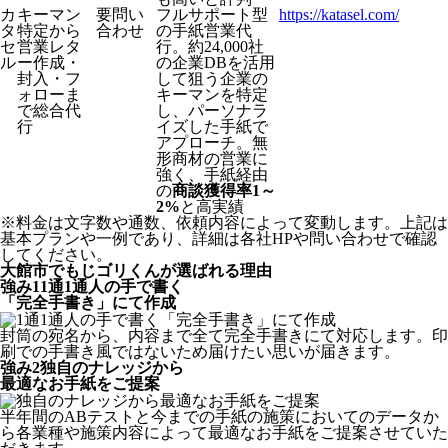
カ
キーマン
要問い
フルサポート型
https://katasel.com/
タ
特定から
合わせ
の手紙営業代
セ
営業レタ
行。約24,000社
ル
ー作成・
の企業DBを活用
封入・フ
して狙う企業の
ォローま
キーマンを特定
で総合代
し、パーソナラ
行
イズした手紙で
アプローチ。無
形商材の営業に
強く、手紙経由
の
商談獲得率1～
2%
と高実績
※料金は文字数や通数、依頼内容によって変動します。上記は
基本プランや一例であり、詳細は各社HPや問い合わせで確認
してください。​
大館市でもじゴリくんが選ばれる理由
強み
1
1通1通人の手で書く
「完全手書き」にて作成
封筒の宛名から、内容まで全て完全手書きにて対応します。印
刷での手書き風ではないため届けたい思いが届きます。
強み
2
独自のナレッジから
最適なお手紙をご提案
半年間のABテストと今までの手紙の施策においてのデータか
ら各業種や施策内容によって最適なお手紙をご提案させていた