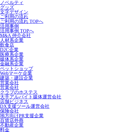
ノベルティ
グッズ
文字デザイン
ご利用の流れ
ご利用の流れ TOPへ
活用事例
活用事例 TOPへ
M&A 仲介会社
人材系企業
飲食店
D2C企業
医療系企業
媒体系企業
金融系企業
ペットショップ
Webマーケ企業
建築・建設企業
営業会社
営業会社
クラブのホステス
大手アルバイト媒体運営会社
店舗ビジネス
DX支援ツール運営会社
保険会社
地方向けPR支援企業
百貨店外商
不動産企業
料金