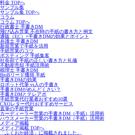
料金 TOPへ
サンプル集
サンプル集 TOPへ
コラム
コラム TOPへ
行政書士 手書きDM
飛び込み営業 不在時の手紙の書き方と例文
通販（EC）×手書きDMの効果とポイント
弁護士 手書きDM
新規営業で手紙を活用
手紙営業のコツ
ポスティング 手紙集客
社長宛て手紙の正しい書き方と礼儀
不動産売却 手紙活用術
税理士 手書きDM
BtoBリード獲得 手紙
手書きDMの効果
ロボット代筆 vs人の手書き
手書きDMがめんどくさい？
手書きDMとテレアポ
手紙営業代行業者おすすめ10選
CXOレター代行おすすめサービス
直筆の手紙営業
カーディーラー営業の手書きDM（手紙）活用術
ハウスメーカー営業の手書きDM（手紙）活用術
メディア掲載
メディア掲載 TOPへ
「ふくおか経済」に掲載されました。