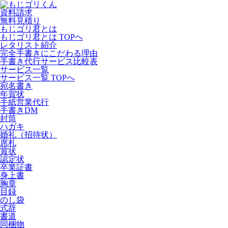
資料請求
無料見積り
もじゴリ君とは
もじゴリ君とは TOPへ
レタリスト紹介
完全手書きにこだわる理由
手書き代行サービス比較表
サービス一覧
サービス一覧 TOPへ
宛名書き
年賀状
手紙営業代行
手書きDM
封筒
ハガキ
婚礼（招待状）
席札
賞状
認定状
卒業証書
身上書
胸章
目録
のし袋
式辞
書道
同梱物