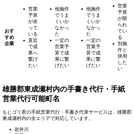
営業
営業
他施作
他施作
予算
予算
でうま
でうま
が限
が余
くいか
くいか
られ
って
なかっ
なかっ
おす
てい
いる
た
た
すめ
る
直近
一定の
一定の
企業
別施
で成
営業予
営業予
作と
果へ
算で成
算で成
併用
繋げ
果に繋
果に繋
した
たい
げたい
げたい
い
雄勝郡東成瀬村内の手書き代行・手紙
営業代行可能町名
もじゴリ君の手紙営業代行・手書き代筆サービスは、雄勝郡
東成瀬村内の全エリアで対応しています。
岩井川