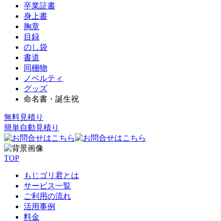
卒業証書
身上書
胸章
目録
のし袋
書道
同梱物
ノベルティ
グッズ
命名書・誕生祝
無料見積り
簡単自動見積り
TOP
もじゴリ君とは
サービス一覧
ご利用の流れ
活用事例
料金