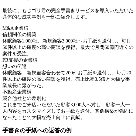
最後に、もじゴリ君の完全手書きサービスを導入いただいた
具体的な成功事例を一部ご紹介します。
M&A企業様
信頼関係の構築
休眠顧客1,000社、新規顧客3,000社へお手紙を送付し、毎月
50件以上の確度の高い商談を獲得。最大で月間60億円近くの
案件を受注。
PR支援の企業様
想いの伝達
休眠顧客、新規顧客合わせて200件お手紙を送付し、毎月20
件以上の確度の高い商談を獲得。売上比率3.5倍と大幅な事
業成長に繋がった。
不動産企業様
競合他社との差別化
これまでご来店いただいた顧客3,000人へ対し、顧客一人一
人内容をカスタマイズしてお手紙を送付。関係構築が強固に
なったことで大幅な売上向上に貢献。
手書きの手紙への返答の例