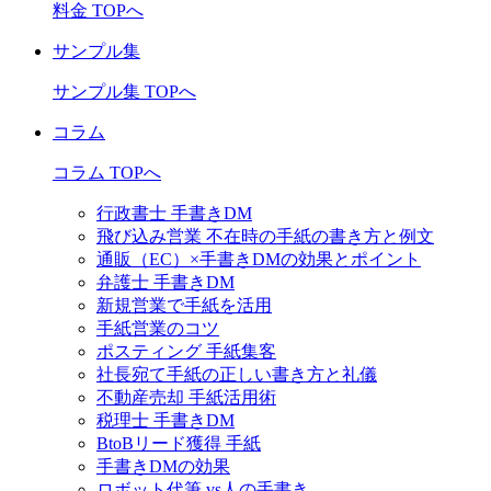
料金 TOPへ
サンプル集
サンプル集 TOPへ
コラム
コラム TOPへ
行政書士 手書きDM
飛び込み営業 不在時の手紙の書き方と例文
通販（EC）×手書きDMの効果とポイント
弁護士 手書きDM
新規営業で手紙を活用
手紙営業のコツ
ポスティング 手紙集客
社長宛て手紙の正しい書き方と礼儀
不動産売却 手紙活用術
税理士 手書きDM
BtoBリード獲得 手紙
手書きDMの効果
ロボット代筆 vs人の手書き