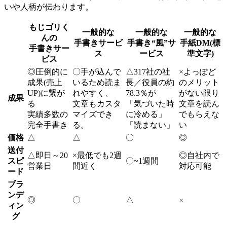
いや人柄が伝わります。
もじゴリく
一般的な
一般的な
一般的な
んの
手書きサービ
手書き“風”サ
手紙DM(標
手書きサー
ス
ービス
準文字)
ビス
◎
圧倒的に
〇
手が込んで
△
317社の社
×
よっぽど
成果(売上
いるため読ま
長／役員の約
のメリット
UP)に繋が
れやすく、
78.3％が
がない限り
成果
る
文章もカスタ
「気づいた時
文章を読ん
実績多数の
マイズでき
に冷める」
でもらえな
完全手書き
る。
「読まない」
い
価格
△
△
〇
◎
送付
△
即日～20
×
最低でも2週
◎
自社内で
スピ
〇
~1週間
営業日
間近く
対応可能
ード
ブラ
ンデ
◎
〇
△
×
ィン
グ