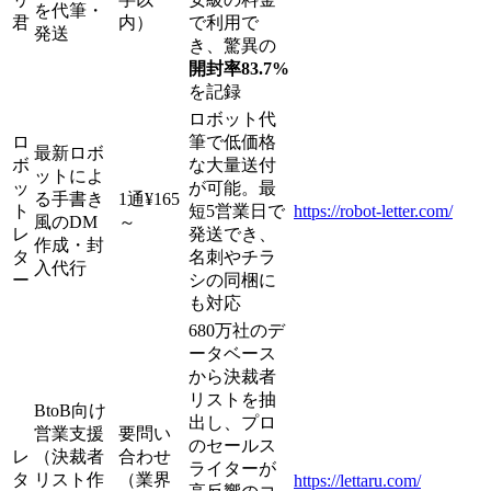
を代筆・
君
内）
で利用で
発送
き、驚異の
開封率83.7%
を記録
ロボット代
ロ
筆で低価格
最新ロボ
ボ
な大量送付
ットによ
ッ
が可能。最
る手書き
1通¥165
ト
短5営業日で
https://robot-letter.com/
風のDM
～
レ
発送でき、
作成・封
タ
名刺やチラ
入代行
ー
シの同梱に
も対応
680万社のデ
ータベース
から決裁者
リストを抽
BtoB向け
出し、プロ
営業支援
要問い
のセールス
レ
（決裁者
合わせ
ライターが
タ
リスト作
（業界
https://lettaru.com/