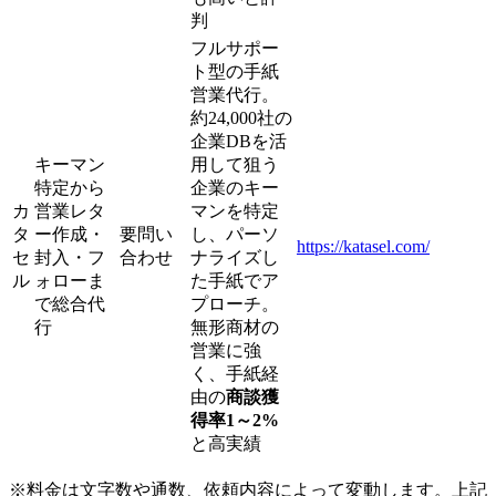
判
フルサポー
ト型の手紙
営業代行。
約24,000社の
企業DBを活
キーマン
用して狙う
特定から
企業のキー
カ
営業レタ
マンを特定
タ
ー作成・
要問い
し、パーソ
https://katasel.com/
セ
封入・フ
合わせ
ナライズし
ル
ォローま
た手紙でア
で総合代
プローチ。
行
無形商材の
営業に強
く、手紙経
由の
商談獲
得率1～2%
と高実績
※料金は文字数や通数、依頼内容によって変動します。上記