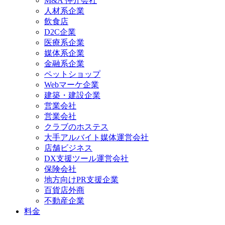
M&A 仲介会社
人材系企業
飲食店
D2C企業
医療系企業
媒体系企業
金融系企業
ペットショップ
Webマーケ企業
建築・建設企業
営業会社
営業会社
クラブのホステス
大手アルバイト媒体運営会社
店舗ビジネス
DX支援ツール運営会社
保険会社
地方向けPR支援企業
百貨店外商
不動産企業
料金