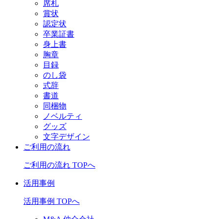
席札
賞状
認定状
卒業証書
身上書
胸章
目録
のし袋
式辞
書道
同梱物
ノベルティ
グッズ
文字デザイン
ご利用の流れ
ご利用の流れ TOPへ
活用事例
活用事例 TOPへ