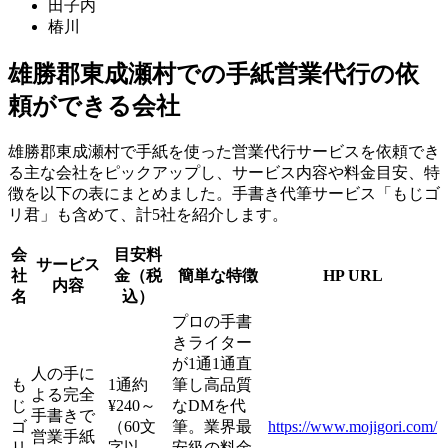
田子内
椿川
雄勝郡東成瀬村での手紙営業代行の依
頼ができる会社
雄勝郡東成瀬村で手紙を使った営業代行サービスを依頼でき
る主な会社をピックアップし、サービス内容や料金目安、特
徴を以下の表にまとめました。手書き代筆サービス「もじゴ
リ君」も含めて、計5社を紹介します。
会
目安料
サービス
社
金（税
簡単な特徴
HP URL
内容
名
込）
プロの手書
きライター
が1通1通直
人の手に
も
1通約
筆し高品質
よる完全
じ
¥240～
なDMを代
手書きで
ゴ
（60文
筆。業界最
https://www.mojigori.com/
営業手紙
リ
字以
安級の料金