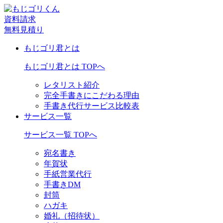
資料請求
無料見積り
もじゴリ君とは
もじゴリ君とは TOPへ
レタリスト紹介
完全手書きにこだわる理由
手書き代行サービス比較表
サービス一覧
サービス一覧 TOPへ
宛名書き
年賀状
手紙営業代行
手書きDM
封筒
ハガキ
婚礼（招待状）