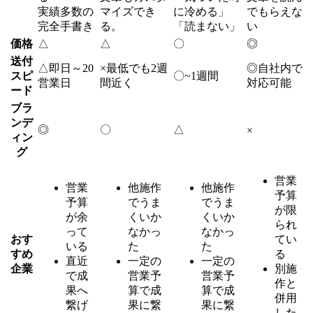
実績多数の
マイズでき
に冷める」
でもらえな
完全手書き
る。
「読まない」
い
価格
△
△
〇
◎
送付
△
即日～20
×
最低でも2週
◎
自社内で
スピ
〇
~1週間
営業日
間近く
対応可能
ード
ブラ
ンデ
◎
〇
△
×
ィン
グ
営業
営業
他施作
他施作
予算
予算
でうま
でうま
が限
が余
くいか
くいか
られ
って
なかっ
なかっ
おす
てい
いる
た
た
すめ
る
直近
一定の
一定の
企業
別施
で成
営業予
営業予
作と
果へ
算で成
算で成
併用
繋げ
果に繋
果に繋
した