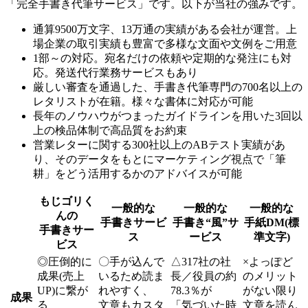
「完全手書き代筆サービス」です。以下が当社の強みです。
通算9500万文字、13万通の実績がある会社が運営。上
場企業の取引実績も豊富で多様な文面や文例をご用意
1部～の対応。宛名だけの依頼や定期的な発注にも対
応。発送代行業務サービスもあり
厳しい審査を通過した、手書き代筆専門の700名以上の
レタリストが在籍。様々な書体に対応が可能
長年のノウハウがつまったガイドラインを用いた3回以
上の検品体制で高品質をお約束
営業レターに関する300社以上のABテスト実績があ
り、そのデータをもとにマーケティング視点で「筆
耕」をどう活用するかのアドバイスが可能
もじゴリく
一般的な
一般的な
一般的な
んの
手書きサービ
手書き“風”サ
手紙DM(標
手書きサー
ス
ービス
準文字)
ビス
◎
圧倒的に
〇
手が込んで
△
317社の社
×
よっぽど
成果(売上
いるため読ま
長／役員の約
のメリット
UP)に繋が
れやすく、
78.3％が
がない限り
成果
る
文章もカスタ
「気づいた時
文章を読ん