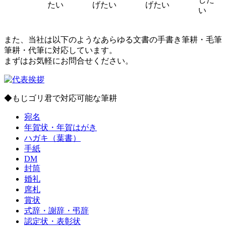
たい
げたい
げたい
い
また、当社は以下のようなあらゆる文書の手書き筆耕・毛筆
筆耕・代筆に対応しています。
まずはお気軽にお問合せください。
◆もじゴリ君で対応可能な筆耕
宛名
年賀状・年賀はがき
ハガキ（葉書）
手紙
DM
封筒
婚礼
席札
賞状
式辞・謝辞・弔辞
認定状・表彰状