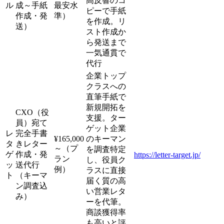
高反響のコ
ル
成～手紙
最安水
ピーで手紙
作成・発
準）
を作成。リ
送）
スト作成か
ら発送まで
一気通貫で
代行
企業トップ
クラスへの
直筆手紙で
新規開拓を
CXO（役
支援。ター
員）宛て
ゲット企業
レ
完全手書
¥165,000
のキーマン
タ
きレター
～（プ
を調査特定
ゲ
作成・発
https://letter-target.jp/
ラン
し、役員ク
ッ
送代行
例）
ラスに直接
ト
（キーマ
届く質の高
ン調査込
い営業レタ
み）
ーを代筆。
商談獲得率
も高いと評