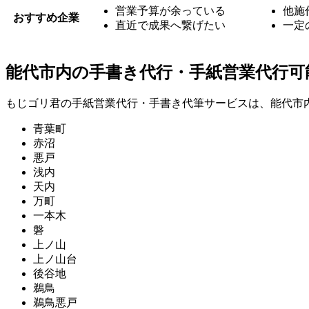
営業予算が余っている
他施
おすすめ企業
直近で成果へ繋げたい
一定
能代市内の手書き代行・手紙営業代行可
もじゴリ君の手紙営業代行・手書き代筆サービスは、能代市
青葉町
赤沼
悪戸
浅内
天内
万町
一本木
磐
上ノ山
上ノ山台
後谷地
鵜鳥
鵜鳥悪戸