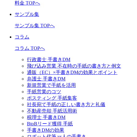
料金 TOPへ
サンプル集
サンプル集 TOPへ
コラム
コラム TOPへ
行政書士 手書きDM
飛び込み営業 不在時の手紙の書き方と例文
通販（EC）×手書きDMの効果とポイント
弁護士 手書きDM
新規営業で手紙を活用
手紙営業のコツ
ポスティング 手紙集客
社長宛て手紙の正しい書き方と礼儀
不動産売却 手紙活用術
税理士 手書きDM
BtoBリード獲得 手紙
手書きDMの効果
ロボット代筆 vs人の手書き