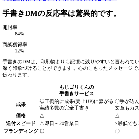
手書きDMの反応率は驚異的です。
開封率
84
%
商談獲得率
12
%
手書きのDMは、印刷物よりも記憶に残りやすいと言われて
深く印象づけることができます 。心のこもったメッセージで
伝わります。
もじゴリくんの
手書きサービス
◎
圧倒的に成果(売上UP)に繋がる
〇
手が込
成果
実績多数の完全手書き
文章もカ
価格
△
△
送付スピード
△
即日～20営業日
×
最低でも
ブランディング
◎
〇