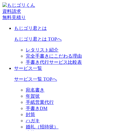
資料請求
無料見積り
もじゴリ君とは
もじゴリ君とは TOPへ
レタリスト紹介
完全手書きにこだわる理由
手書き代行サービス比較表
サービス一覧
サービス一覧 TOPへ
宛名書き
年賀状
手紙営業代行
手書きDM
封筒
ハガキ
婚礼（招待状）