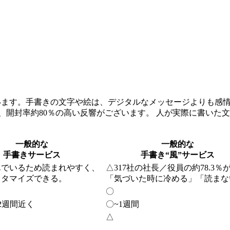
います。手書きの文字や絵は、デジタルなメッセージよりも感
、開封率約80％の高い反響がございます。 人が実際に書いた
一般的な
一般的な
手書きサービス
手書き“風”サービス
んでいるため読まれやすく、
△
317社の社長／役員の約78.3％
スタマイズできる。
「気づいた時に冷める」「読まな
〇
2週間近く
〇
~1週間
△