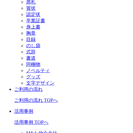
席札
賞状
認定状
卒業証書
身上書
胸章
目録
のし袋
式辞
書道
同梱物
ノベルティ
グッズ
文字デザイン
ご利用の流れ
ご利用の流れ TOPへ
活用事例
活用事例 TOPへ