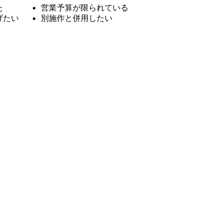
た
営業予算が限られている
げたい
別施作と併用したい