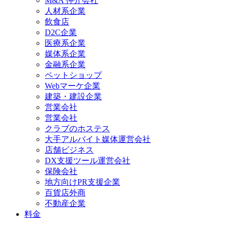
M&A 仲介会社
人材系企業
飲食店
D2C企業
医療系企業
媒体系企業
金融系企業
ペットショップ
Webマーケ企業
建築・建設企業
営業会社
営業会社
クラブのホステス
大手アルバイト媒体運営会社
店舗ビジネス
DX支援ツール運営会社
保険会社
地方向けPR支援企業
百貨店外商
不動産企業
料金