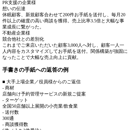
PR支援の企業様
想いの伝達
休眠顧客、新規顧客合わせて200件お手紙を送付し、毎月20
件以上の確度の高い商談を獲得。売上比率3.5倍と大幅な事
業成長に繋がった。
不動産企業様
競合他社との差別化
これまでご来店いただいた顧客3,000人へ対し、顧客一人一
人内容をカスタマイズしてお手紙を送付。関係構築が強固に
なったことで大幅な売上向上に貢献。
手書きの手紙への返答の例
■ 大手上場企業／役員様からのご返信
- 商材
店舗向け予約管理サービスの新規ご提案
- ターゲット
全国50店舗以上展開の小売業/飲食業
- 送付数
300通
- 商談獲得数