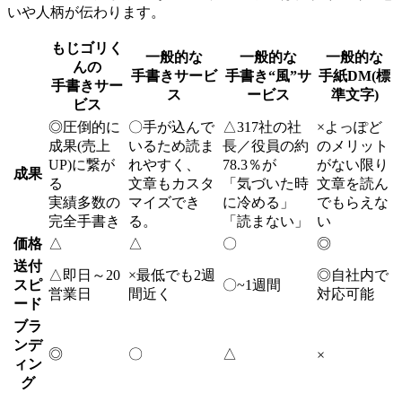
いや人柄が伝わります。
もじゴリく
一般的な
一般的な
一般的な
んの
手書きサービ
手書き“風”サ
手紙DM(標
手書きサー
ス
ービス
準文字)
ビス
◎
圧倒的に
〇
手が込んで
△
317社の社
×
よっぽど
成果(売上
いるため読ま
長／役員の約
のメリット
UP)に繋が
れやすく、
78.3％が
がない限り
成果
る
文章もカスタ
「気づいた時
文章を読ん
実績多数の
マイズでき
に冷める」
でもらえな
完全手書き
る。
「読まない」
い
価格
△
△
〇
◎
送付
△
即日～20
×
最低でも2週
◎
自社内で
スピ
〇
~1週間
営業日
間近く
対応可能
ード
ブラ
ンデ
◎
〇
△
×
ィン
グ