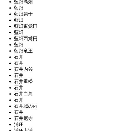
藍畑高畑
藍畑
藍畑第十
藍畑
藍畑東覚円
藍畑
藍畑西覚円
藍畑
藍畑竜王
石井
石井
石井内谷
石井
石井重松
石井
石井白鳥
石井
石井城の内
石井
石井尼寺
浦庄
浦庄上浦