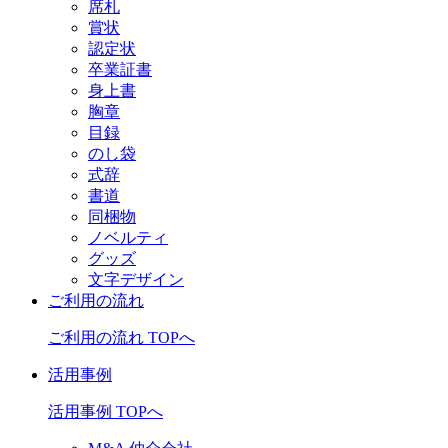
席札
賞状
認定状
卒業証書
身上書
胸章
目録
のし袋
式辞
書道
同梱物
ノベルティ
グッズ
文字デザイン
ご利用の流れ
ご利用の流れ TOPへ
活用事例
活用事例 TOPへ