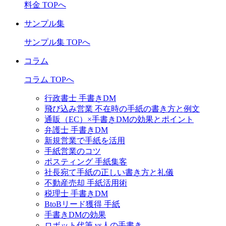
料金 TOPへ
サンプル集
サンプル集 TOPへ
コラム
コラム TOPへ
行政書士 手書きDM
飛び込み営業 不在時の手紙の書き方と例文
通販（EC）×手書きDMの効果とポイント
弁護士 手書きDM
新規営業で手紙を活用
手紙営業のコツ
ポスティング 手紙集客
社長宛て手紙の正しい書き方と礼儀
不動産売却 手紙活用術
税理士 手書きDM
BtoBリード獲得 手紙
手書きDMの効果
ロボット代筆 vs人の手書き