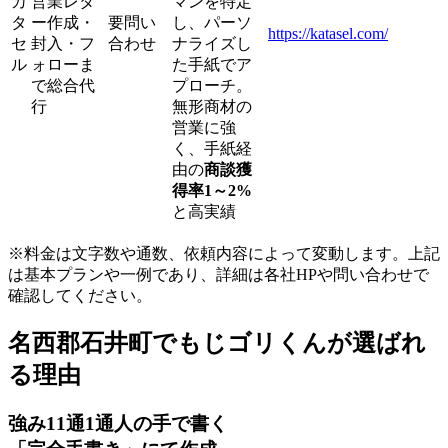
カ
営業レタ
マンを特定
タ
ー作成・
要問い
し、パーソ
https://katasel.com/
セ
封入・フ
合わせ
ナライズし
ル
ォローま
た手紙でア
で総合代
プローチ。
行
無形商材の
営業に強
く、手紙経
由の
商談獲
得率1～2%
と高実績
※料金は文字数や通数、依頼内容によって変動します。上記
は基本プランや一例であり、詳細は各社HPや問い合わせで
確認してください。​
名西郡石井町でもじゴリくんが選ばれ
る理由
強み
1
1通1通人の手で書く