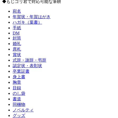
◆もじゴリ君で対応可能な筆耕
宛名
年賀状・年賀はがき
ハガキ（葉書）
手紙
DM
封筒
婚礼
席札
賞状
式辞・謝辞・弔辞
認定状・表彰状
卒業証書
身上書
胸章
目録
のし袋
書道
同梱物
ノベルティ
グッズ