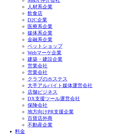
M&A 仲介会社
人材系企業
飲食店
D2C企業
医療系企業
媒体系企業
金融系企業
ペットショップ
Webマーケ企業
建築・建設企業
営業会社
営業会社
クラブのホステス
大手アルバイト媒体運営会社
店舗ビジネス
DX支援ツール運営会社
保険会社
地方向けPR支援企業
百貨店外商
不動産企業
料金