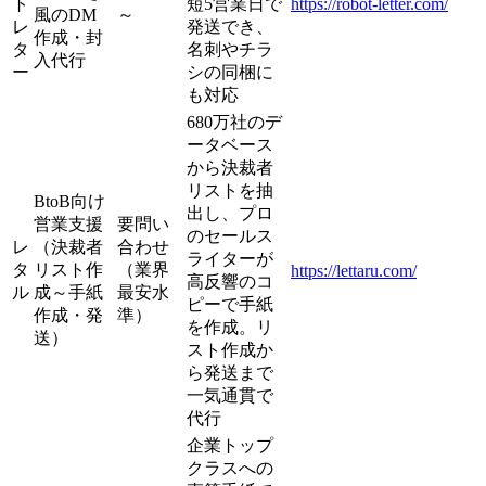
ト
短5営業日で
https://robot-letter.com/
風のDM
～
レ
発送でき、
作成・封
タ
名刺やチラ
入代行
ー
シの同梱に
も対応
680万社のデ
ータベース
から決裁者
リストを抽
BtoB向け
出し、プロ
営業支援
要問い
のセールス
レ
（決裁者
合わせ
ライターが
タ
リスト作
（業界
https://lettaru.com/
高反響のコ
ル
成～手紙
最安水
ピーで手紙
作成・発
準）
を作成。リ
送）
スト作成か
ら発送まで
一気通貫で
代行
企業トップ
クラスへの