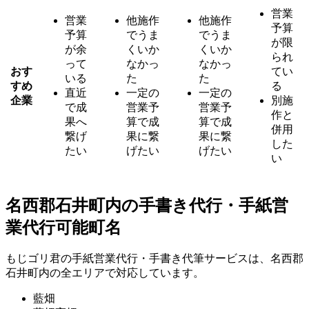
営業
営業
他施作
他施作
予算
予算
でうま
でうま
が限
が余
くいか
くいか
られ
って
なかっ
なかっ
おす
てい
いる
た
た
すめ
る
直近
一定の
一定の
企業
別施
で成
営業予
営業予
作と
果へ
算で成
算で成
併用
繋げ
果に繋
果に繋
した
たい
げたい
げたい
い
名西郡石井町内の手書き代行・手紙営
業代行可能町名
もじゴリ君の手紙営業代行・手書き代筆サービスは、名西郡
石井町内の全エリアで対応しています。
藍畑