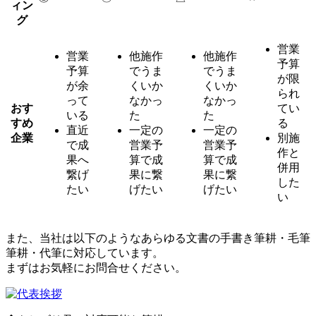
ィン
グ
営業
営業
他施作
他施作
予算
予算
でうま
でうま
が限
が余
くいか
くいか
られ
って
なかっ
なかっ
おす
てい
いる
た
た
すめ
る
直近
一定の
一定の
企業
別施
で成
営業予
営業予
作と
果へ
算で成
算で成
併用
繋げ
果に繋
果に繋
した
たい
げたい
げたい
い
また、当社は以下のようなあらゆる文書の手書き筆耕・毛筆
筆耕・代筆に対応しています。
まずはお気軽にお問合せください。