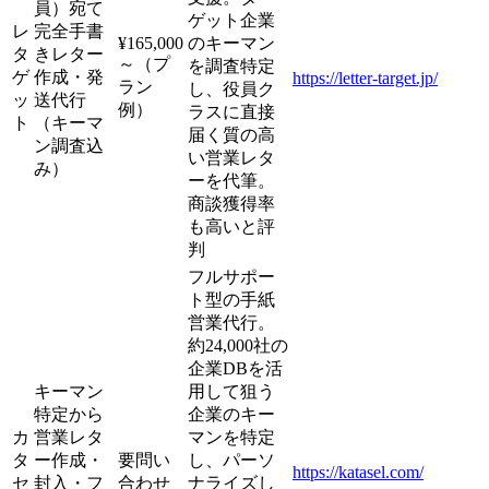
員）宛て
ゲット企業
レ
完全手書
¥165,000
のキーマン
タ
きレター
～（プ
を調査特定
ゲ
作成・発
https://letter-target.jp/
ラン
し、役員ク
ッ
送代行
例）
ラスに直接
ト
（キーマ
届く質の高
ン調査込
い営業レタ
み）
ーを代筆。
商談獲得率
も高いと評
判
フルサポー
ト型の手紙
営業代行。
約24,000社の
企業DBを活
キーマン
用して狙う
特定から
企業のキー
カ
営業レタ
マンを特定
タ
ー作成・
要問い
し、パーソ
https://katasel.com/
セ
封入・フ
合わせ
ナライズし