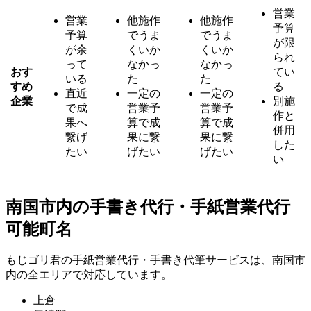
営業
営業
他施作
他施作
予算
予算
でうま
でうま
が限
が余
くいか
くいか
られ
って
なかっ
なかっ
おす
てい
いる
た
た
すめ
る
直近
一定の
一定の
企業
別施
で成
営業予
営業予
作と
果へ
算で成
算で成
併用
繋げ
果に繋
果に繋
した
たい
げたい
げたい
い
南国市内の手書き代行・手紙営業代行
可能町名
もじゴリ君の手紙営業代行・手書き代筆サービスは、南国市
内の全エリアで対応しています。
上倉