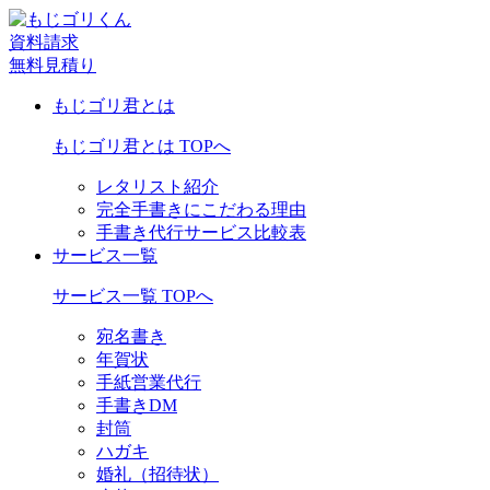
資料請求
無料見積り
もじゴリ君とは
もじゴリ君とは TOPへ
レタリスト紹介
完全手書きにこだわる理由
手書き代行サービス比較表
サービス一覧
サービス一覧 TOPへ
宛名書き
年賀状
手紙営業代行
手書きDM
封筒
ハガキ
婚礼（招待状）