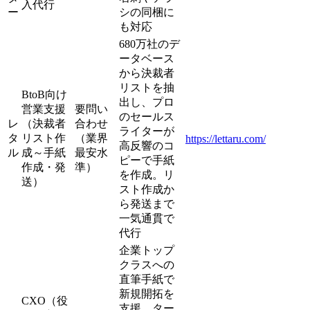
入代行
ー
シの同梱に
も対応
680万社のデ
ータベース
から決裁者
リストを抽
BtoB向け
出し、プロ
営業支援
要問い
のセールス
レ
（決裁者
合わせ
ライターが
タ
リスト作
（業界
https://lettaru.com/
高反響のコ
ル
成～手紙
最安水
ピーで手紙
作成・発
準）
を作成。リ
送）
スト作成か
ら発送まで
一気通貫で
代行
企業トップ
クラスへの
直筆手紙で
新規開拓を
CXO（役
支援。ター