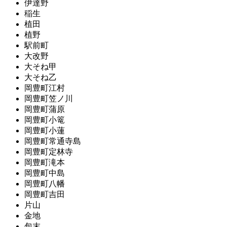
伊達野
稲生
植田
植野
駅前町
大改野
大そね甲
大そね乙
岡豊町江村
岡豊町笠ノ川
岡豊町蒲原
岡豊町小篭
岡豊町小蓮
岡豊町常通寺島
岡豊町定林寺
岡豊町滝本
岡豊町中島
岡豊町八幡
岡豊町吉田
片山
金地
包末