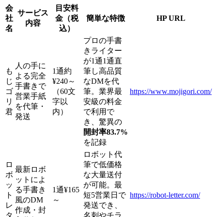
会
目安料
サービス
社
金（税
簡単な特徴
HP URL
内容
名
込）
プロの手書
きライター
が1通1通直
人の手に
も
1通約
筆し高品質
よる完全
じ
¥240～
なDMを代
手書きで
ゴ
（60文
筆。業界最
https://www.mojigori.com/
営業手紙
リ
字以
安級の料金
を代筆・
君
内）
で利用で
発送
き、驚異の
開封率83.7%
を記録
ロボット代
ロ
筆で低価格
最新ロボ
ボ
な大量送付
ットによ
ッ
が可能。最
る手書き
1通¥165
ト
短5営業日で
https://robot-letter.com/
風のDM
～
レ
発送でき、
作成・封
タ
名刺やチラ