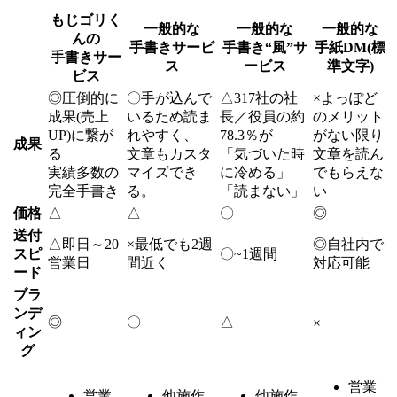
もじゴリく
一般的な
一般的な
一般的な
んの
手書きサービ
手書き“風”サ
手紙DM(標
手書きサー
ス
ービス
準文字)
ビス
◎
圧倒的に
〇
手が込んで
△
317社の社
×
よっぽど
成果(売上
いるため読ま
長／役員の約
のメリット
UP)に繋が
れやすく、
78.3％が
がない限り
成果
る
文章もカスタ
「気づいた時
文章を読ん
実績多数の
マイズでき
に冷める」
でもらえな
完全手書き
る。
「読まない」
い
価格
△
△
〇
◎
送付
△
即日～20
×
最低でも2週
◎
自社内で
スピ
〇
~1週間
営業日
間近く
対応可能
ード
ブラ
ンデ
◎
〇
△
×
ィン
グ
営業
営業
他施作
他施作