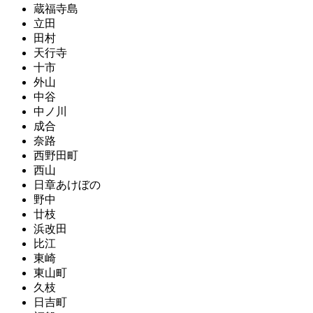
蔵福寺島
立田
田村
天行寺
十市
外山
中谷
中ノ川
成合
奈路
西野田町
西山
日章あけぼの
野中
廿枝
浜改田
比江
東崎
東山町
久枝
日吉町