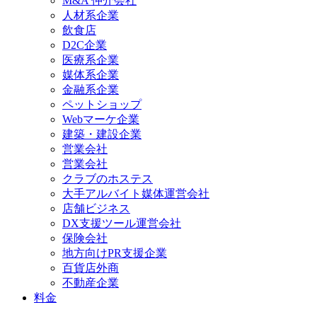
M&A 仲介会社
人材系企業
飲食店
D2C企業
医療系企業
媒体系企業
金融系企業
ペットショップ
Webマーケ企業
建築・建設企業
営業会社
営業会社
クラブのホステス
大手アルバイト媒体運営会社
店舗ビジネス
DX支援ツール運営会社
保険会社
地方向けPR支援企業
百貨店外商
不動産企業
料金