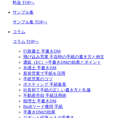
料金 TOPへ
サンプル集
サンプル集 TOPへ
コラム
コラム TOPへ
行政書士 手書きDM
飛び込み営業 不在時の手紙の書き方と例文
通販（EC）×手書きDMの効果とポイント
弁護士 手書きDM
新規営業で手紙を活用
手紙営業のコツ
ポスティング 手紙集客
社長宛て手紙の正しい書き方と礼儀
不動産売却 手紙活用術
税理士 手書きDM
BtoBリード獲得 手紙
手書きDMの効果
ロボット代筆 vs人の手書き