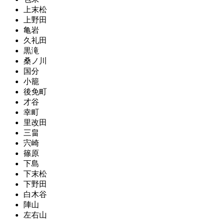
上末松
上野田
亀岩
久礼田
黒滝
桑ノ川
国分
小籠
後免町
才谷
幸町
里改田
三畠
宍崎
篠原
下島
下末松
下野田
白木谷
陣山
左右山