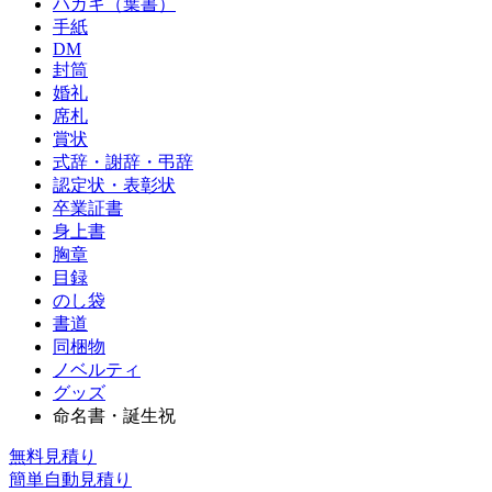
ハガキ（葉書）
手紙
DM
封筒
婚礼
席札
賞状
式辞・謝辞・弔辞
認定状・表彰状
卒業証書
身上書
胸章
目録
のし袋
書道
同梱物
ノベルティ
グッズ
命名書・誕生祝
無料見積り
簡単自動見積り