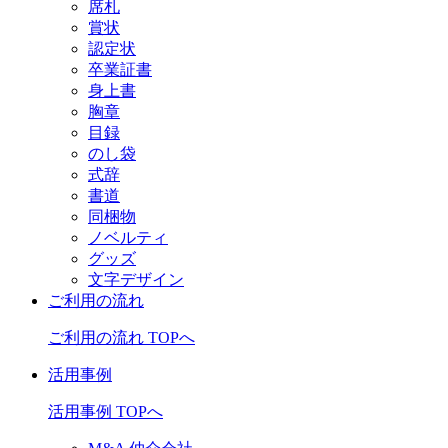
席札
賞状
認定状
卒業証書
身上書
胸章
目録
のし袋
式辞
書道
同梱物
ノベルティ
グッズ
文字デザイン
ご利用の流れ
ご利用の流れ TOPへ
活用事例
活用事例 TOPへ