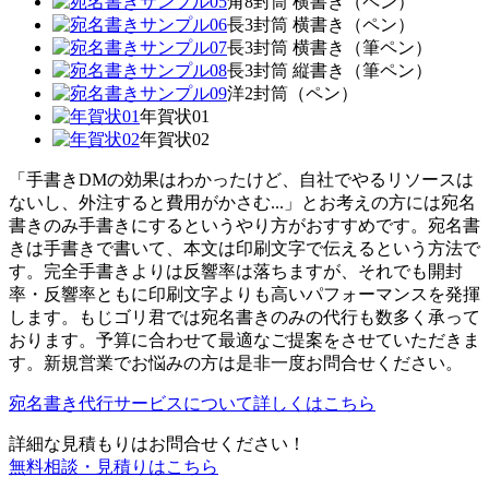
角8封筒 横書き（ペン）
長3封筒 横書き（ペン）
長3封筒 横書き（筆ペン）
長3封筒 縦書き（筆ペン）
洋2封筒（ペン）
年賀状01
年賀状02
「手書きDMの効果はわかったけど、自社でやるリソースは
ないし、外注すると費用がかさむ...」とお考えの方には宛名
書きのみ手書きにするというやり方がおすすめです。宛名書
きは手書きで書いて、本文は印刷文字で伝えるという方法で
す。完全手書きよりは反響率は落ちますが、それでも開封
率・反響率ともに印刷文字よりも高いパフォーマンスを発揮
します。もじゴリ君では宛名書きのみの代行も数多く承って
おります。予算に合わせて最適なご提案をさせていただきま
す。新規営業でお悩みの方は是非一度お問合せください。
宛名書き代行サービスについて詳しくはこちら
詳細な見積もりはお問合せください！
無料相談・見積りはこちら