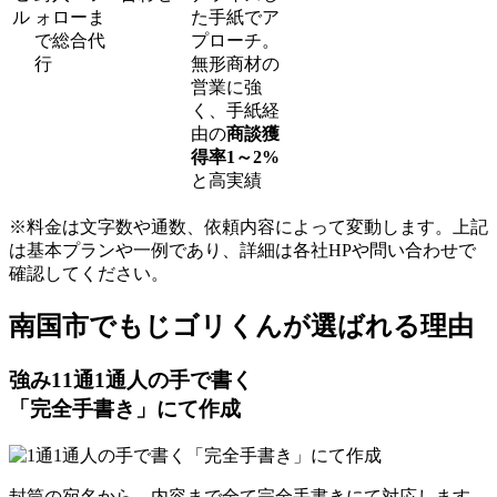
ル
ォローま
た手紙でア
で総合代
プローチ。
行
無形商材の
営業に強
く、手紙経
由の
商談獲
得率1～2%
と高実績
※料金は文字数や通数、依頼内容によって変動します。上記
は基本プランや一例であり、詳細は各社HPや問い合わせで
確認してください。​
南国市でもじゴリくんが選ばれる理由
強み
1
1通1通人の手で書く
「完全手書き」にて作成
封筒の宛名から、内容まで全て完全手書きにて対応します。