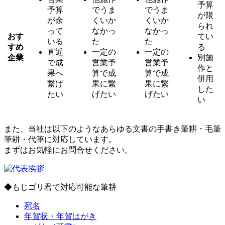
予算
予算
でうま
でうま
が限
が余
くいか
くいか
られ
って
なかっ
なかっ
おす
てい
いる
た
た
すめ
る
直近
一定の
一定の
企業
別施
で成
営業予
営業予
作と
果へ
算で成
算で成
併用
繋げ
果に繋
果に繋
した
たい
げたい
げたい
い
また、当社は以下のようなあらゆる文書の手書き筆耕・毛筆
筆耕・代筆に対応しています。
まずはお気軽にお問合せください。
◆もじゴリ君で対応可能な筆耕
宛名
年賀状・年賀はがき