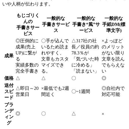
いや人柄が伝わります。
もじゴリく
一般的な
一般的な
一般的な
んの
手書きサービ
手書き“風”サ
手紙DM(標
手書きサー
ス
ービス
準文字)
ビス
◎
圧倒的に
〇
手が込んで
△
317社の社
×
よっぽど
成果(売上
いるため読ま
長／役員の約
のメリット
UP)に繋が
れやすく、
78.3％が
がない限り
成果
る
文章もカスタ
「気づいた時
文章を読ん
実績多数の
マイズでき
に冷める」
でもらえな
完全手書き
る。
「読まない」
い
価格
△
△
〇
◎
送付
△
即日～20
×
最低でも2週
◎
自社内で
スピ
〇
~1週間
営業日
間近く
対応可能
ード
ブラ
ンデ
◎
〇
△
×
ィン
グ