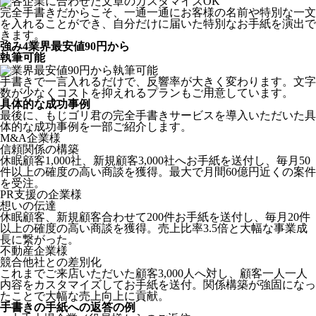
完全手書きだからこそ、一通一通にお客様の名前や特別な一文
を入れることができ、自分だけに届いた特別なお手紙を演出で
きます。
強み
4
業界最安値90円から
執筆可能
手書きで一言入れるだけで、反響率が大きく変わります。文字
数が少なくコストを抑えれるプランもご用意しています。
具体的な成功事例
最後に、もじゴリ君の完全手書きサービスを導入いただいた具
体的な成功事例を一部ご紹介します。
M&A企業様
信頼関係の構築
休眠顧客1,000社、新規顧客3,000社へお手紙を送付し、毎月50
件以上の確度の高い商談を獲得。最大で月間60億円近くの案件
を受注。
PR支援の企業様
想いの伝達
休眠顧客、新規顧客合わせて200件お手紙を送付し、毎月20件
以上の確度の高い商談を獲得。売上比率3.5倍と大幅な事業成
長に繋がった。
不動産企業様
競合他社との差別化
これまでご来店いただいた顧客3,000人へ対し、顧客一人一人
内容をカスタマイズしてお手紙を送付。関係構築が強固になっ
たことで大幅な売上向上に貢献。
手書きの手紙への返答の例