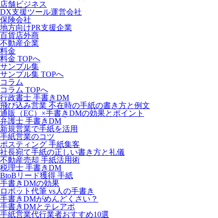
店舗ビジネス
DX支援ツール運営会社
保険会社
地方向けPR支援企業
百貨店外商
不動産企業
料金
料金 TOPへ
サンプル集
サンプル集 TOPへ
コラム
コラム TOPへ
行政書士 手書きDM
飛び込み営業 不在時の手紙の書き方と例文
通販（EC）×手書きDMの効果とポイント
弁護士 手書きDM
新規営業で手紙を活用
手紙営業のコツ
ポスティング 手紙集客
社長宛て手紙の正しい書き方と礼儀
不動産売却 手紙活用術
税理士 手書きDM
BtoBリード獲得 手紙
手書きDMの効果
ロボット代筆 vs人の手書き
手書きDMがめんどくさい？
手書きDMとテレアポ
手紙営業代行業者おすすめ10選