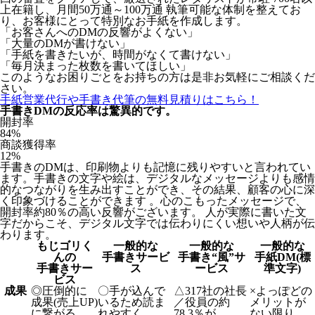
上在籍し、月間50万通～100万通 執筆可能な体制を整えてお
り、お客様にとって特別なお手紙を作成します。
「お客さんへのDMの反響がよくない」
「大量のDMが書けない」
「手紙を書きたいが、時間がなくて書けない」
「毎月決まった枚数を書いてほしい」
このようなお困りごとをお持ちの方は是非お気軽にご相談くだ
さい。
手紙営業代行や手書き代筆の無料見積りはこちら！
手書きDMの反応率は驚異的です。
開封率
84
%
商談獲得率
12
%
手書きのDMは、印刷物よりも記憶に残りやすいと言われてい
ます。手書きの文字や絵は、デジタルなメッセージよりも感情
的なつながりを生み出すことができ、その結果、顧客の心に深
く印象づけることができます 。心のこもったメッセージで、
開封率約80％の高い反響がございます。 人が実際に書いた文
字だからこそ、デジタル文字では伝わりにくい想いや人柄が伝
わります。
もじゴリく
一般的な
一般的な
一般的な
んの
手書きサービ
手書き“風”サ
手紙DM(標
手書きサー
ス
ービス
準文字)
ビス
成果
◎
圧倒的に
〇
手が込んで
△
317社の社長
×
よっぽどの
成果(売上UP)
いるため読ま
／役員の約
メリットが
に繋がる
れやすく、
78.3％が
ない限り