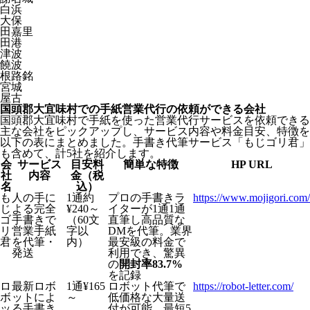
白浜
大保
田嘉里
田港
津波
饒波
根路銘
宮城
屋古
国頭郡大宜味村での手紙営業代行の依頼ができる会社
国頭郡大宜味村で手紙を使った営業代行サービスを依頼できる
主な会社をピックアップし、サービス内容や料金目安、特徴を
以下の表にまとめました。手書き代筆サービス「もじゴリ君」
も含めて、計5社を紹介します。
会
サービス
目安料
簡単な特徴
HP URL
社
内容
金（税
名
込）
も
人の手に
1通約
プロの手書きラ
https://www.mojigori.com/
じ
よる完全
¥240～
イターが1通1通
ゴ
手書きで
（60文
直筆し高品質な
リ
営業手紙
字以
DMを代筆。業界
君
を代筆・
内）
最安級の料金で
発送
利用でき、驚異
の
開封率83.7%
を記録
ロ
最新ロボ
1通¥165
ロボット代筆で
https://robot-letter.com/
ボ
ットによ
～
低価格な大量送
ッ
る手書き
付が可能。最短5