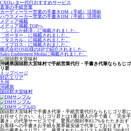
CXOレター代行おすすめサービス
直筆の手紙営業
カーディーラー営業の手書きDM（手紙）活用術
ハウスメーカー営業の手書きDM（手紙）活用術
メディア掲載
メディア掲載 TOPへ
「ふくおか経済」に掲載されました。
「ボーター」に掲載されました。
「タスカル」に掲載されました。
「イプロス」に掲載されました。
株式会社OSIE様のHPで紹介されました。
Sales Enablement Mediaに掲載されました。
沖縄県国頭郡大宜味村で手紙営業代行・手書き代筆ならもじゴ
リ君
トップページ
対応エリア
九州
沖縄県
国頭郡大宜味村
国頭郡大宜味村で手書き代筆・手紙営業代行ならもじゴリ君に
お任せください。もじゴリ君とは1通1通人の手で書く「完全手
書き」の代筆サービスです。驚異の開封率83.7%をたたき出す
お客様への手書きお手紙を業界最安値で代筆しております。3
回の審査をクリアして、厳選されたレタリストが常駐 700名以