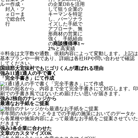
ル
ー作成・
の企業DBを活用
封入・フ
して狙う企業の
ォローま
キーマンを特定
で総合代
し、パーソナラ
行
イズした手紙で
アプローチ。無
形商材の営業に
強く、手紙経由
の
商談獲得率1～
2%
と高実績
※料金は文字数や通数、依頼内容によって変動します。上記は
基本プランや一例であり、詳細は各社HPや問い合わせで確認
してください。​
国頭郡大宜味村でもじゴリくんが選ばれる理由
強み
1
1通1通人の手で書く
「完全手書き」にて作成
封筒の宛名から、内容まで全て完全手書きにて対応します。印
刷での手書き風ではないため届けたい思いが届きます。
強み
2
独自のナレッジから
最適なお手紙をご提案
半年間のABテストと今までの手紙の施策においてのデータか
ら各業種や施策内容によって最適なお手紙をご提案させていた
だきます。
強み
3
各企業に合わせた
文章のカスタマイズOK