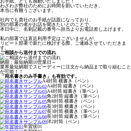
お手紙、とても感動いたしました！
わざわざ弊社のためにお時間を割いていただき、
本当に有難うございます。
社内でも貴社のお手紙が話題になっており、
別の部署の者がお話を聞きたいとのことで、
本日中に、名刺記載の番号へ担当よりお電話差し上げます。
私の部署では直近利用予定はございませんが、
リピート部署で新たに検討する際、ご連絡させていただきま
す。
ご相談から送付までの流れ
納期：最短納期10営業日～
業界最短納期でスピーディーに注文から納品まで取り組むこと
が可能！！
「宛名書きのみ手書き」も有効です。
A4封筒 横書き（ペン）
A4封筒 縦書き（ペン）
A4封筒 縦書き（筆ペン）
角2封筒 縦書き（筆ペン）
角8封筒 横書き（ペン）
長3封筒 横書き（ペン）
長3封筒 横書き（筆ペン）
長3封筒 縦書き（筆ペン）
洋2封筒（ペン）
年賀状01