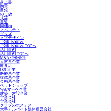
身上書
胸章
目録
のし袋
式辞
書道
同梱物
ノベルティ
グッズ
文字デザイン
ご利用の流れ
ご利用の流れ TOPへ
活用事例
活用事例 TOPへ
M&A 仲介会社
人材系企業
飲食店
D2C企業
医療系企業
媒体系企業
金融系企業
ペットショップ
Webマーケ企業
建築・建設企業
営業会社
営業会社
クラブのホステス
大手アルバイト媒体運営会社