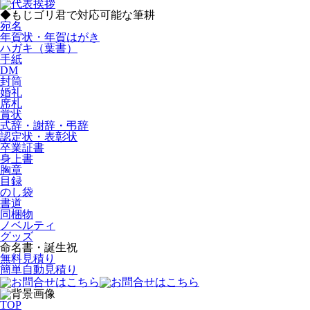
◆もじゴリ君で対応可能な筆耕
宛名
年賀状・年賀はがき
ハガキ（葉書）
手紙
DM
封筒
婚礼
席札
賞状
式辞・謝辞・弔辞
認定状・表彰状
卒業証書
身上書
胸章
目録
のし袋
書道
同梱物
ノベルティ
グッズ
命名書・誕生祝
無料見積り
簡単自動見積り
TOP