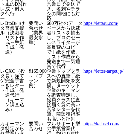
ト
風のDM作
営業日で発送で
レ
成・封入
き、名刺やチラ
タ
代行
シの同梱にも対
ー
応
レ
BtoB向け
要問い
680万社のデータ
https://lettaru.com/
タ
営業支援
合わせ
ベースから決裁
ル
（決裁者
（業界
者リストを抽出
リスト作
最安水
し、プロのセー
成～手紙
準）
ルスライターが
作成・発
高反響のコピー
送）
で手紙を作成。
リスト作成から
発送まで一気通
貫で代行
レ
CXO（役
¥165,000
企業トップクラ
https://letter-target.jp/
タ
員）宛て
～（プ
スへの直筆手紙
ゲ
完全手書
ラン
で新規開拓を支
ッ
きレター
例）
援。ターゲット
ト
作成・発
企業のキーマン
送代行
を調査特定し、
（キーマ
役員クラスに直
ン調査込
接届く質の高い
み）
営業レターを代
筆。商談獲得率
も高いと評判
カ
キーマン
要問い
フルサポート型
https://katasel.com/
タ
特定から
合わせ
の手紙営業代
セ
営業レタ
行。約24,000社