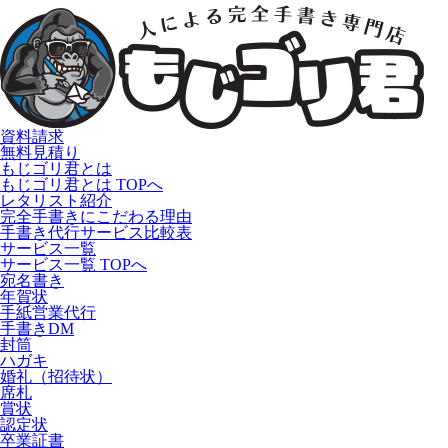
資料請求
無料見積り
もじゴリ君とは
もじゴリ君とは TOPへ
レタリスト紹介
完全手書きにこだわる理由
手書き代行サービス比較表
サービス一覧
サービス一覧 TOPへ
宛名書き
年賀状
手紙営業代行
手書きDM
封筒
ハガキ
婚礼（招待状）
席札
賞状
認定状
卒業証書