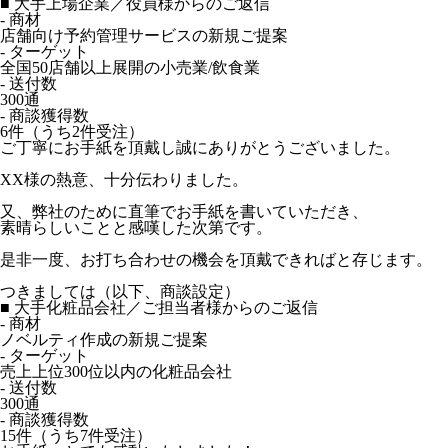
■ 大手上場企業／役員様からのご返信
- 商材
店舗向け予約管理サービスの新規ご提案
- ターゲット
全国50店舗以上展開の小売業/飲食業
- 送付数
300通
- 商談獲得数
6件（うち2件受注）
ご丁寧にお手紙を頂戴し誠にありがとうございました。
XX様の熱意、十分伝わりました。
又、弊社のために直筆でお手紙を書いていただき、
素晴らしいことと感嘆した次第です。
是非一度、お打ち合わせの機会を頂戴できればと存じます。
つきましては（以下、商談設定）
■ 大手化粧品会社／ご担当者様からのご返信
- 商材
ノベルティ作成の新規ご提案
- ターゲット
売上上位300位以内の化粧品会社
- 送付数
300通
- 商談獲得数
15件（うち7件受注）