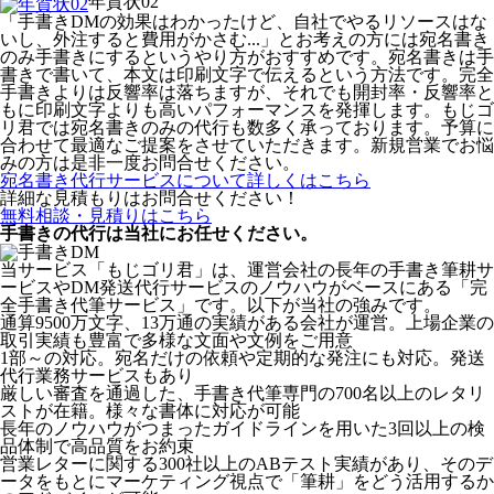
年賀状02
「手書きDMの効果はわかったけど、自社でやるリソースはな
いし、外注すると費用がかさむ...」とお考えの方には宛名書き
のみ手書きにするというやり方がおすすめです。宛名書きは手
書きで書いて、本文は印刷文字で伝えるという方法です。完全
手書きよりは反響率は落ちますが、それでも開封率・反響率と
もに印刷文字よりも高いパフォーマンスを発揮します。もじゴ
リ君では宛名書きのみの代行も数多く承っております。予算に
合わせて最適なご提案をさせていただきます。新規営業でお悩
みの方は是非一度お問合せください。
宛名書き代行サービスについて詳しくはこちら
詳細な見積もりはお問合せください！
無料相談・見積りはこちら
手書きの代行は当社にお任せください。
当サービス「もじゴリ君」は、運営会社の長年の手書き筆耕サ
ービスやDM発送代行サービスのノウハウがベースにある「完
全手書き代筆サービス」です。以下が当社の強みです。
通算9500万文字、13万通の実績がある会社が運営。上場企業の
取引実績も豊富で多様な文面や文例をご用意
1部～の対応。宛名だけの依頼や定期的な発注にも対応。発送
代行業務サービスもあり
厳しい審査を通過した、手書き代筆専門の700名以上のレタリ
ストが在籍。様々な書体に対応が可能
長年のノウハウがつまったガイドラインを用いた3回以上の検
品体制で高品質をお約束
営業レターに関する300社以上のABテスト実績があり、そのデ
ータをもとにマーケティング視点で「筆耕」をどう活用するか