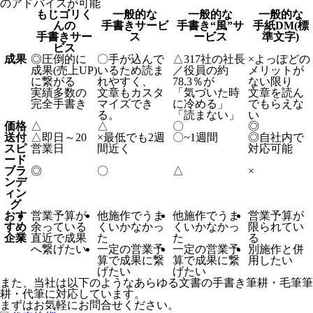
のアドバイスが可能
もじゴリく
一般的な
一般的な
一般的な
んの
手書きサービ
手書き“風”サ
手紙DM(標
手書きサー
ス
ービス
準文字)
ビス
成果
◎
圧倒的に
〇
手が込んで
△
317社の社長
×
よっぽどの
成果(売上UP)
いるため読ま
／役員の約
メリットが
に繋がる
れやすく、
78.3％が
ない限り
実績多数の
文章もカスタ
「気づいた時
文章を読ん
完全手書き
マイズでき
に冷める」
でもらえな
る。
「読まない」
い
価格
△
△
〇
◎
送付
△
即日～20
×
最低でも2週
〇
~1週間
◎
自社内で
スピ
営業日
間近く
対応可能
ード
ブラ
◎
〇
△
×
ンデ
ィン
グ
おす
営業予算が
他施作でうま
他施作でうま
営業予算が
すめ
余っている
くいかなかっ
くいかなかっ
限られてい
企業
直近で成果
た
た
る
へ繋げたい
一定の営業予
一定の営業予
別施作と併
算で成果に繋
算で成果に繋
用したい
げたい
げたい
また、当社は以下のようなあらゆる文書の手書き筆耕・毛筆筆
耕・代筆に対応しています。
まずはお気軽にお問合せください。