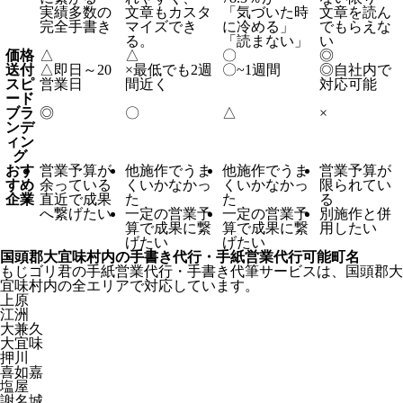
実績多数の
文章もカスタ
「気づいた時
文章を読ん
完全手書き
マイズでき
に冷める」
でもらえな
る。
「読まない」
い
価格
△
△
〇
◎
送付
△
即日～20
×
最低でも2週
〇
~1週間
◎
自社内で
スピ
営業日
間近く
対応可能
ード
ブラ
◎
〇
△
×
ンデ
ィン
グ
おす
営業予算が
他施作でうま
他施作でうま
営業予算が
すめ
余っている
くいかなかっ
くいかなかっ
限られてい
企業
直近で成果
た
た
る
へ繋げたい
一定の営業予
一定の営業予
別施作と併
算で成果に繋
算で成果に繋
用したい
げたい
げたい
国頭郡大宜味村内の手書き代行・手紙営業代行可能町名
もじゴリ君の手紙営業代行・手書き代筆サービスは、国頭郡大
宜味村内の全エリアで対応しています。
上原
江洲
大兼久
大宜味
押川
喜如嘉
塩屋
謝名城