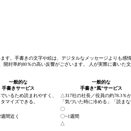
います。手書きの文字や絵は、デジタルなメッセージよりも感
、開封率約80％の高い反響がございます。 人が実際に書いた
一般的な
一般的な
手書きサービス
手書き“風”サービス
んでいるため読まれやすく、
△
317社の社長／役員の約78.3％
スタマイズできる。
「気づいた時に冷める」「読まな
〇
2週間近く
〇
~1週間
△