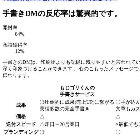
手書きDMの反応率は驚異的です。
開封率
84
%
商談獲得率
12
%
手書きのDMは、印刷物よりも記憶に残りやすいと言われて
深く印象づけることができます 。心のこもったメッセージで
伝わります。
もじゴリくんの
手書きサービス
◎
圧倒的に成果(売上UP)に繋がる
〇
手が込
成果
実績多数の完全手書き
文章もカ
価格
△
△
送付スピード
△
即日～20営業日
×
最低でも
ブランディング
◎
〇