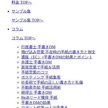
料金 TOPへ
サンプル集
サンプル集 TOPへ
コラム
コラム TOPへ
行政書士 手書きDM
飛び込み営業 不在時の手紙の書き方と例文
通販（EC）×手書きDMの効果とポイント
弁護士 手書きDM
新規営業で手紙を活用
手紙営業のコツ
ポスティング 手紙集客
社長宛て手紙の正しい書き方と礼儀
不動産売却 手紙活用術
税理士 手書きDM
BtoBリード獲得 手紙
手書きDMの効果
ロボット代筆 vs人の手書き