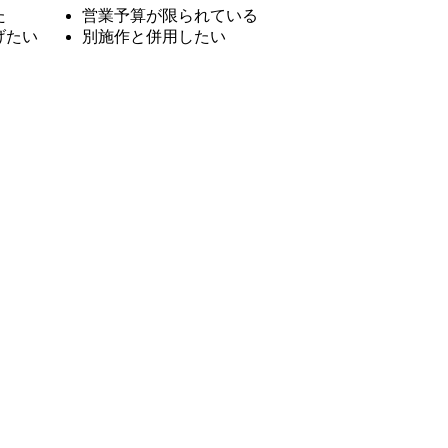
た
営業予算が限られている
げたい
別施作と併用したい