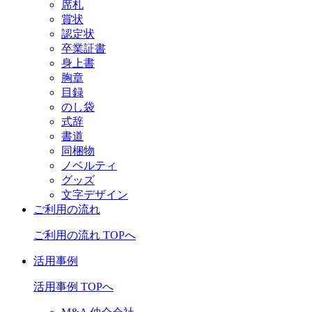
席札
賞状
認定状
卒業証書
身上書
胸章
目録
のし袋
式辞
書道
同梱物
ノベルティ
グッズ
文字デザイン
ご利用の流れ
ご利用の流れ TOPへ
活用事例
活用事例 TOPへ