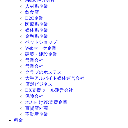
M&A 仲介会社
人材系企業
飲食店
D2C企業
医療系企業
媒体系企業
金融系企業
ペットショップ
Webマーケ企業
建築・建設企業
営業会社
営業会社
クラブのホステス
大手アルバイト媒体運営会社
店舗ビジネス
DX支援ツール運営会社
保険会社
地方向けPR支援企業
百貨店外商
不動産企業
料金