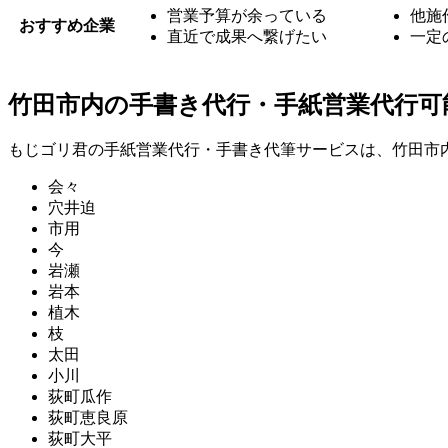
営業予算が余っている
他施
おすすめ企業
直近で成果へ繋げたい
一定
竹田市内の手書き代行・手紙営業代行可
もじゴリ君の手紙営業代行・手書き代筆サービスは、竹田市
会々
穴井迫
市用
今
岩瀬
岩本
植木
枝
太田
小川
荻町瓜作
荻町恵良原
荻町大平