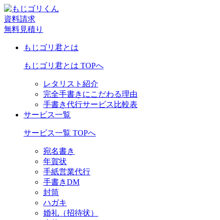
資料請求
無料見積り
もじゴリ君とは
もじゴリ君とは TOPへ
レタリスト紹介
完全手書きにこだわる理由
手書き代行サービス比較表
サービス一覧
サービス一覧 TOPへ
宛名書き
年賀状
手紙営業代行
手書きDM
封筒
ハガキ
婚礼（招待状）