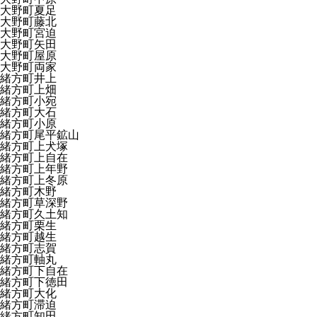
大野町夏足
大野町藤北
大野町宮迫
大野町矢田
大野町屋原
大野町両家
緒方町井上
緒方町上畑
緒方町小宛
緒方町大石
緒方町小原
緒方町尾平鉱山
緒方町上犬塚
緒方町上自在
緒方町上年野
緒方町上冬原
緒方町木野
緒方町草深野
緒方町久土知
緒方町栗生
緒方町越生
緒方町志賀
緒方町軸丸
緒方町下自在
緒方町下徳田
緒方町大化
緒方町滞迫
緒方町知田