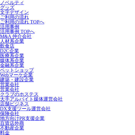
ノベルティ
グッズ
文字デザイン
ご利用の流れ
ご利用の流れ TOPへ
活用事例
活用事例 TOPへ
M&A 仲介会社
人材系企業
飲食店
D2C企業
医療系企業
媒体系企業
金融系企業
ペットショップ
Webマーケ企業
建築・建設企業
営業会社
営業会社
クラブのホステス
大手アルバイト媒体運営会社
店舗ビジネス
DX支援ツール運営会社
保険会社
地方向けPR支援企業
百貨店外商
不動産企業
料金