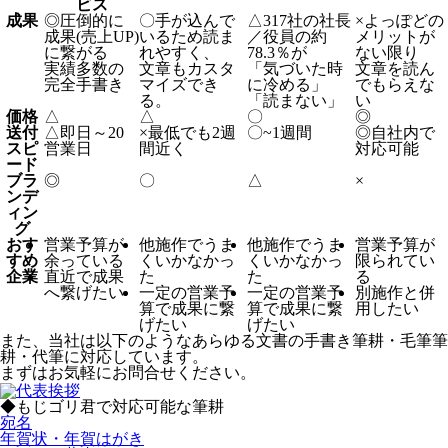
ビス
成果
◎
圧倒的に
〇
手が込んで
△
317社の社長
×
よっぽどの
成果(売上UP)
いるため読ま
／役員の約
メリットが
に繋がる
れやすく、
78.3％が
ない限り
実績多数の
文章もカスタ
「気づいた時
文章を読ん
完全手書き
マイズでき
に冷める」
でもらえな
る。
「読まない」
い
価格
△
△
〇
◎
送付
△
即日～20
×
最低でも2週
〇
~1週間
◎
自社内で
スピ
営業日
間近く
対応可能
ード
ブラ
◎
〇
△
×
ンデ
ィン
グ
おす
営業予算が
他施作でうま
他施作でうま
営業予算が
すめ
余っている
くいかなかっ
くいかなかっ
限られてい
企業
直近で成果
た
た
る
へ繋げたい
一定の営業予
一定の営業予
別施作と併
算で成果に繋
算で成果に繋
用したい
げたい
げたい
また、当社は以下のようなあらゆる文書の手書き筆耕・毛筆筆
耕・代筆に対応しています。
まずはお気軽にお問合せください。
◆もじゴリ君で対応可能な筆耕
宛名
年賀状・年賀はがき