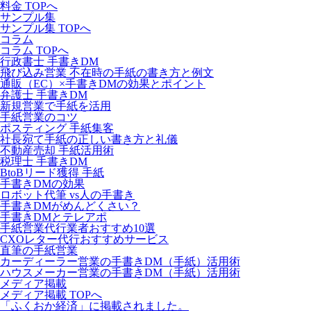
料金 TOPへ
サンプル集
サンプル集 TOPへ
コラム
コラム TOPへ
行政書士 手書きDM
飛び込み営業 不在時の手紙の書き方と例文
通販（EC）×手書きDMの効果とポイント
弁護士 手書きDM
新規営業で手紙を活用
手紙営業のコツ
ポスティング 手紙集客
社長宛て手紙の正しい書き方と礼儀
不動産売却 手紙活用術
税理士 手書きDM
BtoBリード獲得 手紙
手書きDMの効果
ロボット代筆 vs人の手書き
手書きDMがめんどくさい？
手書きDMとテレアポ
手紙営業代行業者おすすめ10選
CXOレター代行おすすめサービス
直筆の手紙営業
カーディーラー営業の手書きDM（手紙）活用術
ハウスメーカー営業の手書きDM（手紙）活用術
メディア掲載
メディア掲載 TOPへ
「ふくおか経済」に掲載されました。