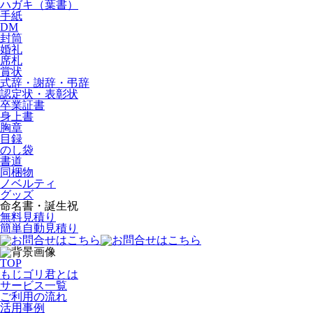
ハガキ（葉書）
手紙
DM
封筒
婚礼
席札
賞状
式辞・謝辞・弔辞
認定状・表彰状
卒業証書
身上書
胸章
目録
のし袋
書道
同梱物
ノベルティ
グッズ
命名書・誕生祝
無料見積り
簡単自動見積り
TOP
もじゴリ君とは
サービス一覧
ご利用の流れ
活用事例