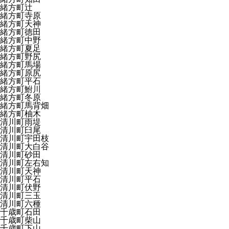
緒方町辻
緒方町寺原
緒方町天神
緒方町徳田
緒方町中野
緒方町夏足
緒方町野尻
緒方町馬場
緒方町原尻
緒方町平石
緒方町鮒川
緒方町冬原
緒方町馬背畑
緒方町柚木
清川町雨堤
清川町臼尾
清川町宇田枝
清川町大白谷
清川町砂田
清川町左右知
清川町天神
清川町平石
清川町伏野
清川町三玉
清川町六種
千歳町石田
千歳町柴山
千歳町下山