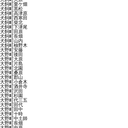
犬飼町栗ケ畑
犬飼町黒松
犬飼町高津原
犬飼町西寒田
犬飼町柴北
犬飼町下津尾
犬飼町田原
犬飼町長畑
犬飼町山内
犬飼町柚野木
大野町安藤
大野町後田
大野町大原
大野町片島
大野町北園
大野町桑原
大野町郡山
大野町小倉木
大野町酒井寺
大野町沢田
大野町杉園
大野町代三五
大野町田代
大野町田中
大野町十時
大野町中土師
大野町長畑
大野町中原