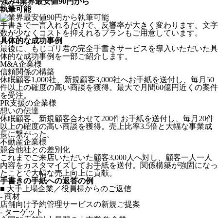
強み
4
業界最安値90円から
執筆可能
手書きで一言入れるだけで、反響率が大きく変わります。文字
数が少なくコストを抑えれるプランもご用意しています。
具体的な成功事例
最後に、もじゴリ君の完全手書きサービスを導入いただいた具
体的な成功事例を一部ご紹介します。
M&A企業様
信頼関係の構築
休眠顧客1,000社、新規顧客3,000社へお手紙を送付し、毎月50
件以上の確度の高い商談を獲得。最大で月間60億円近くの案件
を受注。
PR支援の企業様
想いの伝達
休眠顧客、新規顧客合わせて200件お手紙を送付し、毎月20件
以上の確度の高い商談を獲得。売上比率3.5倍と大幅な事業成
長に繋がった。
不動産企業様
競合他社との差別化
これまでご来店いただいた顧客3,000人へ対し、顧客一人一人
内容をカスタマイズしてお手紙を送付。関係構築が強固になっ
たことで大幅な売上向上に貢献。
手書きの手紙への返答の例
■ 大手上場企業／役員様からのご返信
- 商材
店舗向け予約管理サービスの新規ご提案
- ターゲット