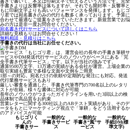
書きで書いて、本文は印刷文字で伝えるという方法です。完全
手書きよりは反響率は落ちますが、それでも開封率・反響率と
もに印刷文字よりも高いパフォーマンスを発揮します。もじゴ
リ君では宛名書きのみの代行も数多く承っております。予算に
合わせて最適なご提案をさせていただきます。新規営業でお悩
みの方は是非一度お問合せください。
宛名書き代行サービスについて詳しくはこちら
詳細な見積もりはお問合せください！
無料相談・見積りはこちら
手書きの代行は当社にお任せください。
当サービス「もじゴリ君」は、運営会社の長年の手書き筆耕サ
ービスやDM発送代行サービスのノウハウがベースにある「完
全手書き代筆サービス」です。以下が当社の強みです。
通算9500万文字、13万通の実績がある会社が運営。上場企業の
取引実績も豊富で多様な文面や文例をご用意
1部～の対応。宛名だけの依頼や定期的な発注にも対応。発送
代行業務サービスもあり
厳しい審査を通過した、手書き代筆専門の700名以上のレタリ
ストが在籍。様々な書体に対応が可能
長年のノウハウがつまったガイドラインを用いた3回以上の検
品体制で高品質をお約束
営業レターに関する300社以上のABテスト実績があり、そのデ
ータをもとにマーケティング視点で「筆耕」をどう活用するか
のアドバイスが可能
もじゴリく
一般的な
一般的な
一般的な
んの
手書きサービ
手書き“風”サ
手紙DM(標
手書きサー
ス
ービス
準文字)