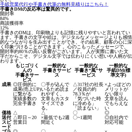
手紙営業代行や手書き代筆の無料見積りはこちら！
手書きDMの反応率は驚異的です。
開封率
84
%
商談獲得率
12
%
手書きのDMは、印刷物よりも記憶に残りやすいと言われてい
ます。手書きの文字や絵は、デジタルなメッセージよりも感情
的なつながりを生み出すことができ、その結果、顧客の心に深
く印象づけることができます 。心のこもったメッセージで、
開封率約80％の高い反響がございます。 人が実際に書いた文
字だからこそ、デジタル文字では伝わりにくい想いや人柄が伝
わります。
もじゴリく
一般的な
一般的な
一般的な
んの
手書きサービ
手書き“風”サ
手紙DM(標
手書きサー
ス
ービス
準文字)
ビス
成果
◎
圧倒的に
〇
手が込んで
△
317社の社長
×
よっぽどの
成果(売上UP)
いるため読ま
／役員の約
メリットが
に繋がる
れやすく、
78.3％が
ない限り
実績多数の
文章もカスタ
「気づいた時
文章を読ん
完全手書き
マイズでき
に冷める」
でもらえな
る。
「読まない」
い
価格
△
△
〇
◎
送付
△
即日～20
×
最低でも2週
〇
~1週間
◎
自社内で
スピ
営業日
間近く
対応可能
ード
ブラ
◎
〇
△
×