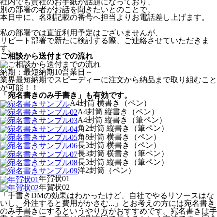
社内でも貴社のお手紙が話題になっており、
別の部署の者がお話を聞きたいとのことで、
本日中に、名刺記載の番号へ担当よりお電話差し上げます。
私の部署では直近利用予定はございませんが、
リピート部署で新たに検討する際、ご連絡させていただきま
す。
ご相談から送付までの流れ
納期：最短納期10営業日～
業界最短納期でスピーディーに注文から納品まで取り組むこと
が可能！！
「宛名書きのみ手書き」も有効です。
A4封筒 横書き（ペン）
A4封筒 縦書き（ペン）
A4封筒 縦書き（筆ペン）
角2封筒 縦書き（筆ペン）
角8封筒 横書き（ペン）
長3封筒 横書き（ペン）
長3封筒 横書き（筆ペン）
長3封筒 縦書き（筆ペン）
洋2封筒（ペン）
年賀状01
年賀状02
「手書きDMの効果はわかったけど、自社でやるリソースはな
いし、外注すると費用がかさむ...」とお考えの方には宛名書き
のみ手書きにするというやり方がおすすめです。宛名書きは手