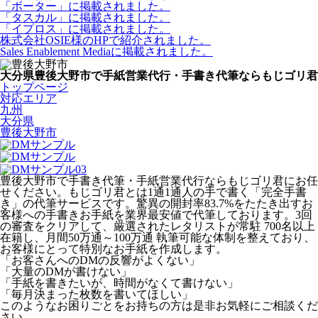
「ボーター」に掲載されました。
「タスカル」に掲載されました。
「イプロス」に掲載されました。
株式会社OSIE様のHPで紹介されました。
Sales Enablement Mediaに掲載されました。
大分県豊後大野市で手紙営業代行・手書き代筆ならもじゴリ君
トップページ
対応エリア
九州
大分県
豊後大野市
豊後大野市で手書き代筆・手紙営業代行ならもじゴリ君にお任
せください。もじゴリ君とは1通1通人の手で書く「完全手書
き」の代筆サービスです。驚異の開封率83.7%をたたき出すお
客様への手書きお手紙を業界最安値で代筆しております。3回
の審査をクリアして、厳選されたレタリストが常駐 700名以上
在籍し、月間50万通～100万通 執筆可能な体制を整えており、
お客様にとって特別なお手紙を作成します。
「お客さんへのDMの反響がよくない」
「大量のDMが書けない」
「手紙を書きたいが、時間がなくて書けない」
「毎月決まった枚数を書いてほしい」
このようなお困りごとをお持ちの方は是非お気軽にご相談くだ
さい。