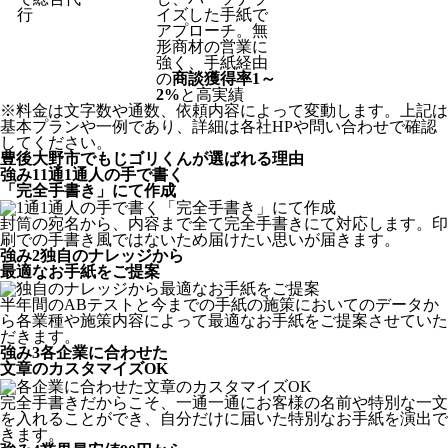
行
イズした手紙で
アプローチ。無
形商材の営業に
強く、手紙経由
の
商談獲得率1～
2%
と高実績
※料金は文字数や通数、依頼内容によって変動します。上記は
基本プランや一例であり、詳細は各社HPや問い合わせで確認
してください。​
豊後大野市でもじゴリくんが選ばれる理由
強み
1
1通1通人の手で書く
「完全手書き」にて作成
封筒の宛名から、内容まで全て完全手書きにて対応します。印
刷での手書き風ではないため届けたい思いが届きます。
強み
2
独自のナレッジから
最適なお手紙をご提案
半年間のABテストと今までの手紙の施策においてのデータか
ら各業種や施策内容によって最適なお手紙をご提案させていた
だきます。
強み
3
各企業に合わせた
文章のカスタマイズOK
完全手書きだからこそ、一通一通にお客様の名前や特別な一文
を入れることができ、自分だけに届いた特別なお手紙を演出で
きます。