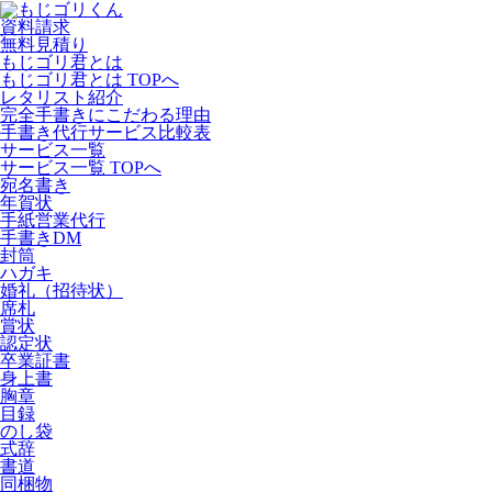
資料請求
無料見積り
もじゴリ君とは
もじゴリ君とは TOPへ
レタリスト紹介
完全手書きにこだわる理由
手書き代行サービス比較表
サービス一覧
サービス一覧 TOPへ
宛名書き
年賀状
手紙営業代行
手書きDM
封筒
ハガキ
婚礼（招待状）
席札
賞状
認定状
卒業証書
身上書
胸章
目録
のし袋
式辞
書道
同梱物