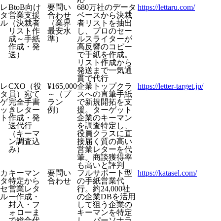
レ
BtoB向け
要問い
680万社のデータ
https://lettaru.com/
タ
営業支援
合わせ
ベースから決裁
ル
（決裁者
（業界
者リストを抽出
リスト作
最安水
し、プロのセー
成～手紙
準）
ルスライターが
作成・発
高反響のコピー
送）
で手紙を作成。
リスト作成から
発送まで一気通
貫で代行
レ
CXO（役
¥165,000
企業トップクラ
https://letter-target.jp/
タ
員）宛て
～（プ
スへの直筆手紙
ゲ
完全手書
ラン
で新規開拓を支
ッ
きレター
例）
援。ターゲット
ト
作成・発
企業のキーマン
送代行
を調査特定し、
（キーマ
役員クラスに直
ン調査込
接届く質の高い
み）
営業レターを代
筆。商談獲得率
も高いと評判
カ
キーマン
要問い
フルサポート型
https://katasel.com/
タ
特定から
合わせ
の手紙営業代
セ
営業レタ
行。約24,000社
ル
ー作成・
の企業DBを活用
封入・フ
して狙う企業の
ォローま
キーマンを特定
で総合代
し、パーソナラ