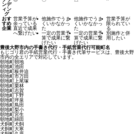
ンデ
ィン
グ
おす
営業予算が
他施作でうま
他施作でうま
営業予算が
すめ
余っている
くいかなかっ
くいかなかっ
限られてい
企業
直近で成果
た
た
る
へ繋げたい
一定の営業予
一定の営業予
別施作と併
算で成果に繋
算で成果に繋
用したい
げたい
げたい
豊後大野市内の手書き代行・手紙営業代行可能町名
もじゴリ君の手紙営業代行・手書き代筆サービスは、豊後大野
市内の全エリアで対応しています。
朝地町朝地
朝地町池田
朝地町板井迫
朝地町市万田
朝地町上尾塚
朝地町栗林
朝地町志賀
朝地町下野
朝地町坪泉
朝地町鳥田
朝地町梨小
朝地町宮生
朝地町綿田
犬飼町犬飼
犬飼町大寒
犬飼町久原