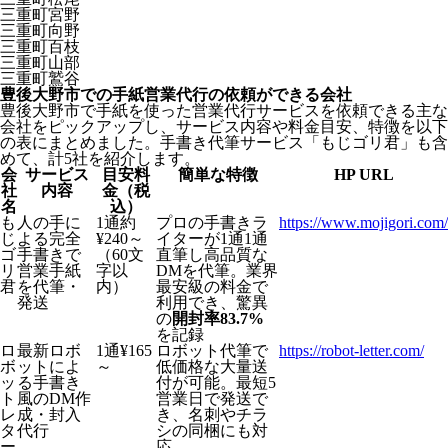
三重町宮野
三重町向野
三重町百枝
三重町山部
三重町鷲谷
豊後大野市での手紙営業代行の依頼ができる会社
豊後大野市で手紙を使った営業代行サービスを依頼できる主な
会社をピックアップし、サービス内容や料金目安、特徴を以下
の表にまとめました。手書き代筆サービス「もじゴリ君」も含
めて、計5社を紹介します。
会
サービス
目安料
簡単な特徴
HP URL
社
内容
金（税
名
込）
も
人の手に
1通約
プロの手書きラ
https://www.mojigori.com/
じ
よる完全
¥240～
イターが1通1通
ゴ
手書きで
（60文
直筆し高品質な
リ
営業手紙
字以
DMを代筆。業界
君
を代筆・
内）
最安級の料金で
発送
利用でき、驚異
の
開封率83.7%
を記録
ロ
最新ロボ
1通¥165
ロボット代筆で
https://robot-letter.com/
ボ
ットによ
～
低価格な大量送
ッ
る手書き
付が可能。最短5
ト
風のDM作
営業日で発送で
レ
成・封入
き、名刺やチラ
タ
代行
シの同梱にも対
ー
応