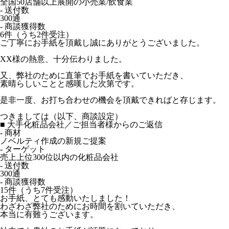
全国50店舗以上展開の小売業/飲食業
- 送付数
300通
- 商談獲得数
6件（うち2件受注）
ご丁寧にお手紙を頂戴し誠にありがとうございました。
XX様の熱意、十分伝わりました。
又、弊社のために直筆でお手紙を書いていただき、
素晴らしいことと感嘆した次第です。
是非一度、お打ち合わせの機会を頂戴できればと存じます。
つきましては（以下、商談設定）
■ 大手化粧品会社／ご担当者様からのご返信
- 商材
ノベルティ作成の新規ご提案
- ターゲット
売上上位300位以内の化粧品会社
- 送付数
300通
- 商談獲得数
15件（うち7件受注）
お手紙、とても感動いたしました！
わざわざ弊社のためにお時間を割いていただき、
本当に有難うございます。