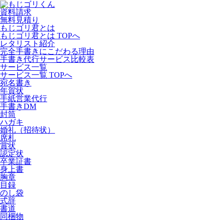
資料請求
無料見積り
もじゴリ君とは
もじゴリ君とは TOPへ
レタリスト紹介
完全手書きにこだわる理由
手書き代行サービス比較表
サービス一覧
サービス一覧 TOPへ
宛名書き
年賀状
手紙営業代行
手書きDM
封筒
ハガキ
婚礼（招待状）
席札
賞状
認定状
卒業証書
身上書
胸章
目録
のし袋
式辞
書道
同梱物