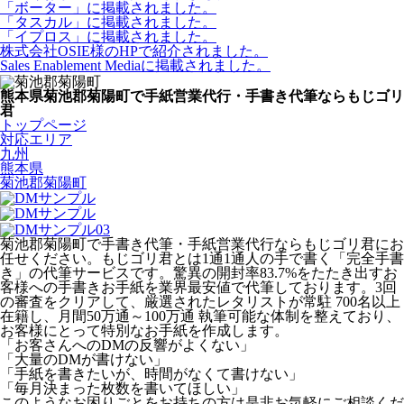
「ボーター」に掲載されました。
「タスカル」に掲載されました。
「イプロス」に掲載されました。
株式会社OSIE様のHPで紹介されました。
Sales Enablement Mediaに掲載されました。
熊本県菊池郡菊陽町で手紙営業代行・手書き代筆ならもじゴリ
君
トップページ
対応エリア
九州
熊本県
菊池郡菊陽町
菊池郡菊陽町で手書き代筆・手紙営業代行ならもじゴリ君にお
任せください。もじゴリ君とは1通1通人の手で書く「完全手書
き」の代筆サービスです。驚異の開封率83.7%をたたき出すお
客様への手書きお手紙を業界最安値で代筆しております。3回
の審査をクリアして、厳選されたレタリストが常駐 700名以上
在籍し、月間50万通～100万通 執筆可能な体制を整えており、
お客様にとって特別なお手紙を作成します。
「お客さんへのDMの反響がよくない」
「大量のDMが書けない」
「手紙を書きたいが、時間がなくて書けない」
「毎月決まった枚数を書いてほしい」
このようなお困りごとをお持ちの方は是非お気軽にご相談くだ