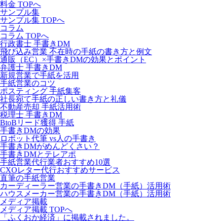
料金 TOPへ
サンプル集
サンプル集 TOPへ
コラム
コラム TOPへ
行政書士 手書きDM
飛び込み営業 不在時の手紙の書き方と例文
通販（EC）×手書きDMの効果とポイント
弁護士 手書きDM
新規営業で手紙を活用
手紙営業のコツ
ポスティング 手紙集客
社長宛て手紙の正しい書き方と礼儀
不動産売却 手紙活用術
税理士 手書きDM
BtoBリード獲得 手紙
手書きDMの効果
ロボット代筆 vs人の手書き
手書きDMがめんどくさい？
手書きDMとテレアポ
手紙営業代行業者おすすめ10選
CXOレター代行おすすめサービス
直筆の手紙営業
カーディーラー営業の手書きDM（手紙）活用術
ハウスメーカー営業の手書きDM（手紙）活用術
メディア掲載
メディア掲載 TOPへ
「ふくおか経済」に掲載されました。