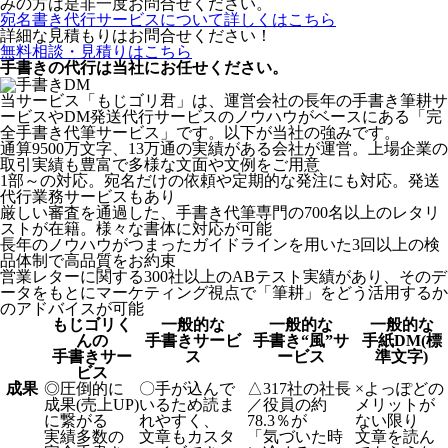
みの方は是非一度お問合せください。
宛名書き代行サービスについて詳しくはこちら
詳細な見積もりはお問合せください！
無料相談・見積りはこちら
手書きの代行は当社にお任せください。
当サービス「もじゴリ君」は、運営会社の長年の手書き筆耕サ
ービスやDM発送代行サービスのノウハウがベースにある「完
全手書き代筆サービス」です。以下が当社の強みです。
通算9500万文字、13万通の実績がある会社が運営。上場企業の
取引実績も豊富で多様な文面や文例をご用意
1部～の対応。宛名だけの依頼や定期的な発注にも対応。発送
代行業務サービスもあり
厳しい審査を通過した、手書き代筆専門の700名以上のレタリ
ストが在籍。様々な書体に対応が可能
長年のノウハウがつまったガイドラインを用いた3回以上の検
品体制で高品質をお約束
営業レターに関する300社以上のABテスト実績があり、そのデ
ータをもとにマーケティング視点で「筆耕」をどう活用するか
のアドバイスが可能
もじゴリく
一般的な
一般的な
一般的な
んの
手書きサービ
手書き“風”サ
手紙DM(標
手書きサー
ス
ービス
準文字)
ビス
成果
◎
圧倒的に
〇
手が込んで
△
317社の社長
×
よっぽどの
成果(売上UP)
いるため読ま
／役員の約
メリットが
に繋がる
れやすく、
78.3％が
ない限り
実績多数の
文章もカスタ
「気づいた時
文章を読ん