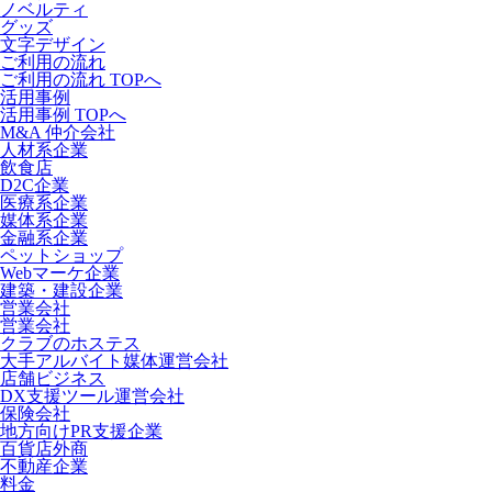
ノベルティ
グッズ
文字デザイン
ご利用の流れ
ご利用の流れ TOPへ
活用事例
活用事例 TOPへ
M&A 仲介会社
人材系企業
飲食店
D2C企業
医療系企業
媒体系企業
金融系企業
ペットショップ
Webマーケ企業
建築・建設企業
営業会社
営業会社
クラブのホステス
大手アルバイト媒体運営会社
店舗ビジネス
DX支援ツール運営会社
保険会社
地方向けPR支援企業
百貨店外商
不動産企業
料金