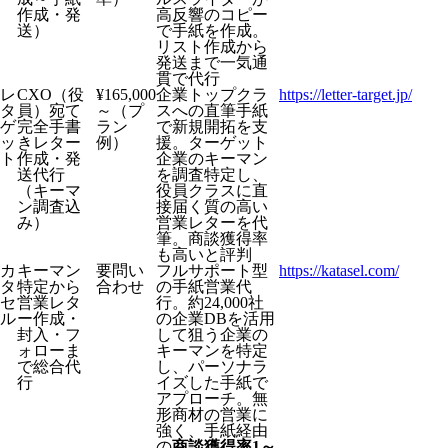
作成・発
高反響のコピー
送）
で手紙を作成。
リスト作成から
発送まで一気通
貫で代行
レ
CXO（役
¥165,000
企業トップクラ
https://letter-target.jp/
タ
員）宛て
～（プ
スへの直筆手紙
ゲ
完全手書
ラン
で新規開拓を支
ッ
きレター
例）
援。ターゲット
ト
作成・発
企業のキーマン
送代行
を調査特定し、
（キーマ
役員クラスに直
ン調査込
接届く質の高い
み）
営業レターを代
筆。商談獲得率
も高いと評判
カ
キーマン
要問い
フルサポート型
https://katasel.com/
タ
特定から
合わせ
の手紙営業代
セ
営業レタ
行。約24,000社
ル
ー作成・
の企業DBを活用
封入・フ
して狙う企業の
ォローま
キーマンを特定
で総合代
し、パーソナラ
行
イズした手紙で
アプローチ。無
形商材の営業に
強く、手紙経由
の
商談獲得率1～