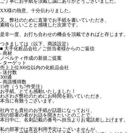
ご丁寧にお手紙を頂戴し誠にありがとうございました。
XX様の熱意、十分伝わりました。
又、弊社のために直筆でお手紙を書いていただき、
素晴らしいことと感嘆した次第です。
是非一度、お打ち合わせの機会を頂戴できればと存じます。
つきましては（以下、商談設定）
■ 大手化粧品会社／ご担当者様からのご返信
- 商材
ノベルティ作成の新規ご提案
- ターゲット
売上上位300位以内の化粧品会社
- 送付数
300通
- 商談獲得数
15件（うち7件受注）
お手紙、とても感動いたしました！
わざわざ弊社のためにお時間を割いていただき、
本当に有難うございます。
社内でも貴社のお手紙が話題になっており、
別の部署の者がお話を聞きたいとのことで、
本日中に、名刺記載の番号へ担当よりお電話差し上げます。
私の部署では直近利用予定はございませんが、