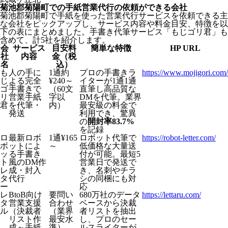
菊池郡菊陽町での手紙営業代行の依頼ができる会社
菊池郡菊陽町で手紙を使った営業代行サービスを依頼できる主
な会社をピックアップし、サービス内容や料金目安、特徴を以
下の表にまとめました。手書き代筆サービス「もじゴリ君」も
含めて、計5社を紹介します。
会
サービス
目安料
簡単な特徴
HP URL
社
内容
金（税
名
込）
も
人の手に
1通約
プロの手書きラ
https://www.mojigori.com/
じ
よる完全
¥240～
イターが1通1通
ゴ
手書きで
（60文
直筆し高品質な
リ
営業手紙
字以
DMを代筆。業界
君
を代筆・
内）
最安級の料金で
発送
利用でき、驚異
の
開封率83.7%
を記録
ロ
最新ロボ
1通¥165
ロボット代筆で
https://robot-letter.com/
ボ
ットによ
～
低価格な大量送
ッ
る手書き
付が可能。最短5
ト
風のDM作
営業日で発送で
レ
成・封入
き、名刺やチラ
タ
代行
シの同梱にも対
ー
応
レ
BtoB向け
要問い
680万社のデータ
https://lettaru.com/
タ
営業支援
合わせ
ベースから決裁
ル
（決裁者
（業界
者リストを抽出
リスト作
最安水
し、プロのセー
成～手紙
準）
ルスライターが