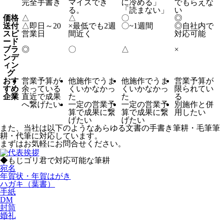
完全手書き
マイズでき
に冷める」
でもらえな
る。
「読まない」
い
価格
△
△
〇
◎
送付
△
即日～20
×
最低でも2週
〇
~1週間
◎
自社内で
スピ
営業日
間近く
対応可能
ード
ブラ
◎
〇
△
×
ンデ
ィン
グ
おす
営業予算が
他施作でうま
他施作でうま
営業予算が
すめ
余っている
くいかなかっ
くいかなかっ
限られてい
企業
直近で成果
た
た
る
へ繋げたい
一定の営業予
一定の営業予
別施作と併
算で成果に繋
算で成果に繋
用したい
げたい
げたい
また、当社は以下のようなあらゆる文書の手書き筆耕・毛筆筆
耕・代筆に対応しています。
まずはお気軽にお問合せください。
◆もじゴリ君で対応可能な筆耕
宛名
年賀状・年賀はがき
ハガキ（葉書）
手紙
DM
封筒
婚礼