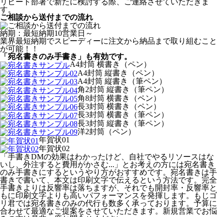
リピート部署で新たに検討する際、ご連絡させていただきま
す。
ご相談から送付までの流れ
納期：最短納期10営業日～
業界最短納期でスピーディーに注文から納品まで取り組むこと
が可能！！
「宛名書きのみ手書き」も有効です。
A4封筒 横書き（ペン）
A4封筒 縦書き（ペン）
A4封筒 縦書き（筆ペン）
角2封筒 縦書き（筆ペン）
角8封筒 横書き（ペン）
長3封筒 横書き（ペン）
長3封筒 横書き（筆ペン）
長3封筒 縦書き（筆ペン）
洋2封筒（ペン）
年賀状01
年賀状02
「手書きDMの効果はわかったけど、自社でやるリソースはな
いし、外注すると費用がかさむ...」とお考えの方には宛名書き
のみ手書きにするというやり方がおすすめです。宛名書きは手
書きで書いて、本文は印刷文字で伝えるという方法です。完全
手書きよりは反響率は落ちますが、それでも開封率・反響率と
もに印刷文字よりも高いパフォーマンスを発揮します。もじゴ
リ君では宛名書きのみの代行も数多く承っております。予算に
合わせて最適なご提案をさせていただきます。新規営業でお悩