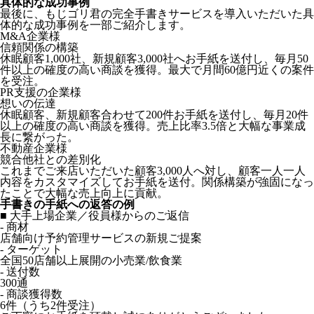
具体的な成功事例
最後に、もじゴリ君の完全手書きサービスを導入いただいた具
体的な成功事例を一部ご紹介します。
M&A企業様
信頼関係の構築
休眠顧客1,000社、新規顧客3,000社へお手紙を送付し、毎月50
件以上の確度の高い商談を獲得。最大で月間60億円近くの案件
を受注。
PR支援の企業様
想いの伝達
休眠顧客、新規顧客合わせて200件お手紙を送付し、毎月20件
以上の確度の高い商談を獲得。売上比率3.5倍と大幅な事業成
長に繋がった。
不動産企業様
競合他社との差別化
これまでご来店いただいた顧客3,000人へ対し、顧客一人一人
内容をカスタマイズしてお手紙を送付。関係構築が強固になっ
たことで大幅な売上向上に貢献。
手書きの手紙への返答の例
■ 大手上場企業／役員様からのご返信
- 商材
店舗向け予約管理サービスの新規ご提案
- ターゲット
全国50店舗以上展開の小売業/飲食業
- 送付数
300通
- 商談獲得数
6件（うち2件受注）