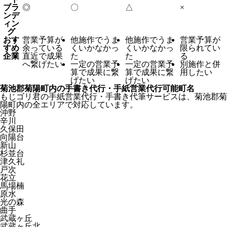
ブラ
◎
〇
△
×
ンデ
ィン
グ
おす
営業予算が
他施作でうま
他施作でうま
営業予算が
すめ
余っている
くいかなかっ
くいかなかっ
限られてい
企業
直近で成果
た
た
る
へ繋げたい
一定の営業予
一定の営業予
別施作と併
算で成果に繋
算で成果に繋
用したい
げたい
げたい
菊池郡菊陽町内の手書き代行・手紙営業代行可能町名
もじゴリ君の手紙営業代行・手書き代筆サービスは、菊池郡菊
陽町内の全エリアで対応しています。
沖野
辛川
久保田
向陽台
新山
杉並台
津久礼
戸次
花立
馬場楠
原水
光の森
曲手
武蔵ヶ丘
武蔵ヶ丘北