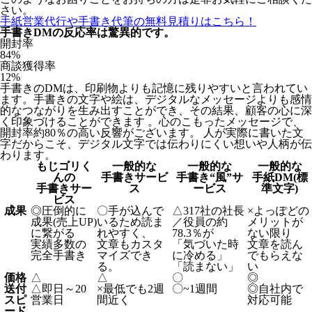
さい。
手紙営業代行や手書き代筆の無料見積りはこちら！
手書きDMの反応率は驚異的です。
開封率
84
%
商談獲得率
12
%
手書きのDMは、印刷物よりも記憶に残りやすいと言われてい
ます。手書きの文字や絵は、デジタルなメッセージよりも感情
的なつながりを生み出すことができ、その結果、顧客の心に深
く印象づけることができます 。心のこもったメッセージで、
開封率約80％の高い反響がございます。 人が実際に書いた文
字だからこそ、デジタル文字では伝わりにくい想いや人柄が伝
わります。
もじゴリく
一般的な
一般的な
一般的な
んの
手書きサービ
手書き“風”サ
手紙DM(標
手書きサー
ス
ービス
準文字)
ビス
成果
◎
圧倒的に
〇
手が込んで
△
317社の社長
×
よっぽどの
成果(売上UP)
いるため読ま
／役員の約
メリットが
に繋がる
れやすく、
78.3％が
ない限り
実績多数の
文章もカスタ
「気づいた時
文章を読ん
完全手書き
マイズでき
に冷める」
でもらえな
る。
「読まない」
い
価格
△
△
〇
◎
送付
△
即日～20
×
最低でも2週
〇
~1週間
◎
自社内で
スピ
営業日
間近く
対応可能
ード