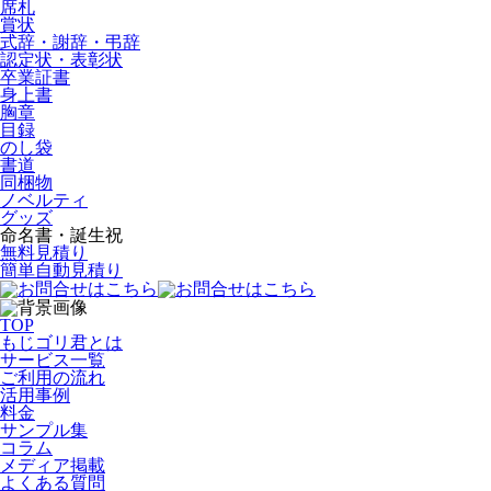
席札
賞状
式辞・謝辞・弔辞
認定状・表彰状
卒業証書
身上書
胸章
目録
のし袋
書道
同梱物
ノベルティ
グッズ
命名書・誕生祝
無料見積り
簡単自動見積り
TOP
もじゴリ君とは
サービス一覧
ご利用の流れ
活用事例
料金
サンプル集
コラム
メディア掲載
よくある質問