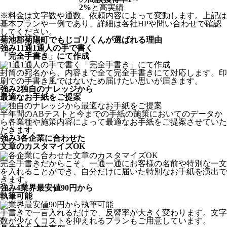
2%
と高実績
※料金は文字数や通数、依頼内容によって変動します。上記は
基本プランや一例であり、詳細は各社HPや問い合わせで確認
してください。​
菊池郡菊陽町でもじゴリくんが選ばれる理由
強み
1
1通1通人の手で書く
「完全手書き」にて作成
封筒の宛名から、内容まで全て完全手書きにて対応します。印
刷での手書き風ではないため届けたい思いが届きます。
強み
2
独自のナレッジから
最適なお手紙をご提案
半年間のABテストと今までの手紙の施策においてのデータか
ら各業種や施策内容によって最適なお手紙をご提案させていた
だきます。
強み
3
各企業に合わせた
文章のカスタマイズOK
完全手書きだからこそ、一通一通にお客様の名前や特別な一文
を入れることができ、自分だけに届いた特別なお手紙を演出で
きます。
強み
4
業界最安値90円から
執筆可能
手書きで一言入れるだけで、反響率が大きく変わります。文字
数が少なくコストを抑えれるプランもご用意しています。