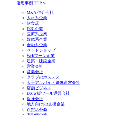
活用事例 TOPへ
M&A 仲介会社
人材系企業
飲食店
D2C企業
医療系企業
媒体系企業
金融系企業
ペットショップ
Webマーケ企業
建築・建設企業
営業会社
営業会社
クラブのホステス
大手アルバイト媒体運営会社
店舗ビジネス
DX支援ツール運営会社
保険会社
地方向けPR支援企業
百貨店外商
不動産企業