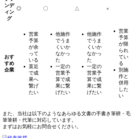
ンデ
◎
〇
△
×
ィン
グ
営業
営業
他施作
他施作
予算
予算
でうま
でうま
が限
が余
くいか
くいか
られ
って
なかっ
なかっ
おす
てい
いる
た
た
すめ
る
直近
一定の
一定の
企業
別施
で成
営業予
営業予
作と
果へ
算で成
算で成
併用
繋げ
果に繋
果に繋
した
たい
げたい
げたい
い
また、当社は以下のようなあらゆる文書の手書き筆耕・毛
筆筆耕・代筆に対応しています。
まずはお気軽にお問合せください。