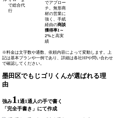
でアプロー
で総合代
チ。無形商
行
材の営業に
強く、手紙
経由の
商談
獲得率1～
2%
と高実
績
※料金は文字数や通数、依頼内容によって変動します。上
記は基本プランや一例であり、詳細は各社HPや問い合わせ
で確認してください。​
墨田区でもじゴリくんが選ばれる理
由
1
強み
1通1通人の手で書く
「完全手書き」にて作成