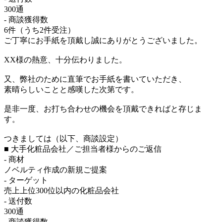
300通
- 商談獲得数
6件（うち2件受注）
ご丁寧にお手紙を頂戴し誠にありがとうございました。
XX様の熱意、十分伝わりました。
又、弊社のために直筆でお手紙を書いていただき、
素晴らしいことと感嘆した次第です。
是非一度、お打ち合わせの機会を頂戴できればと存じま
す。
つきましては（以下、商談設定）
■ 大手化粧品会社／ご担当者様からのご返信
- 商材
ノベルティ作成の新規ご提案
- ターゲット
売上上位300位以内の化粧品会社
- 送付数
300通
- 商談獲得数