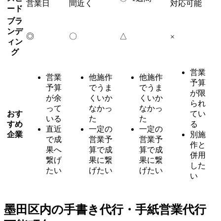
営業日
間近く
対応可能
ード
ブラ
ンデ
◎
〇
△
×
ィン
グ
営業
営業
他施作
他施作
予算
予算
でうま
でうま
が限
が余
くいか
くいか
られ
って
なかっ
なかっ
おす
てい
いる
た
た
すめ
る
直近
一定の
一定の
企業
別施
で成
営業予
営業予
作と
果へ
算で成
算で成
併用
繋げ
果に繋
果に繋
した
たい
げたい
げたい
い
墨田区内の手書き代行・手紙営業代行