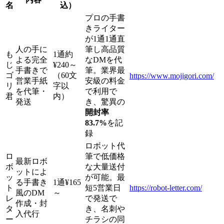
名
込）
プロの手書
きライター
が1通1通直
人の手に
筆し高品質
も
1通約
よる完全
なDMを代
じ
¥240～
手書きで
筆。業界最
ゴ
（60文
https://www.mojigori.com/
営業手紙
安級の料金
リ
字以
を代筆・
で利用で
君
内）
発送
き、驚異の
開封率
83.7%
を記
録
ロボット代
ロ
筆で低価格
最新ロボ
ボ
な大量送付
ットによ
ッ
が可能。最
る手書き
1通¥165
ト
短5営業日
https://robot-letter.com/
風のDM
～
レ
で発送で
作成・封
タ
き、名刺や
入代行
ー
チラシの同