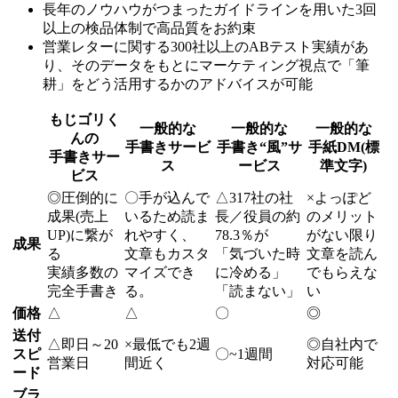
長年のノウハウがつまったガイドラインを用いた3回
以上の検品体制で高品質をお約束
営業レターに関する300社以上のABテスト実績があ
り、そのデータをもとにマーケティング視点で「筆
耕」をどう活用するかのアドバイスが可能
もじゴリく
一般的な
一般的な
一般的な
んの
手書きサービ
手書き“風”サ
手紙DM(標
手書きサー
ス
ービス
準文字)
ビス
◎
圧倒的に
〇
手が込んで
△
317社の社
×
よっぽど
成果(売上
いるため読ま
長／役員の約
のメリット
UP)に繋が
れやすく、
78.3％が
がない限り
成果
る
文章もカスタ
「気づいた時
文章を読ん
実績多数の
マイズでき
に冷める」
でもらえな
完全手書き
る。
「読まない」
い
価格
△
△
〇
◎
送付
△
即日～20
×
最低でも2週
◎
自社内で
スピ
〇
~1週間
営業日
間近く
対応可能
ード
ブラ