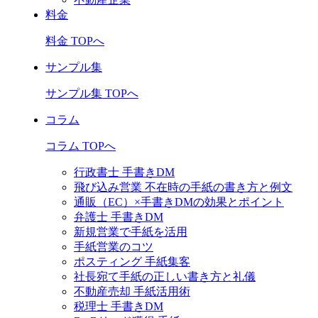
料金
料金 TOPへ
サンプル集
サンプル集 TOPへ
コラム
コラム TOPへ
行政書士 手書きDM
飛び込み営業 不在時の手紙の書き方と例文
通販（EC）×手書きDMの効果とポイント
弁護士 手書きDM
新規営業で手紙を活用
手紙営業のコツ
ポスティング 手紙集客
社長宛て手紙の正しい書き方と礼儀
不動産売却 手紙活用術
税理士 手書きDM