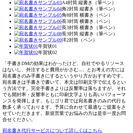
A4封筒 縦書き（筆ペン）
角2封筒 縦書き（筆ペン）
角8封筒 横書き（ペン）
長3封筒 横書き（ペン）
長3封筒 横書き（筆ペン）
長3封筒 縦書き（筆ペン）
洋2封筒（ペン）
年賀状01
年賀状02
「手書きDMの効果はわかったけど、自社でやるリソース
はないし、外注すると費用がかさむ...」とお考えの方には
宛名書きのみ手書きにするというやり方がおすすめです。
宛名書きは手書きで書いて、本文は印刷文字で伝えるとい
う方法です。完全手書きよりは反響率は落ちますが、それ
でも開封率・反響率ともに印刷文字よりも高いパフォーマ
ンスを発揮します。もじゴリ君では宛名書きのみの代行も
数多く承っております。予算に合わせて最適なご提案をさ
せていただきます。新規営業でお悩みの方は是非一度お問
合せください。
宛名書き代行サービスについて詳しくはこちら