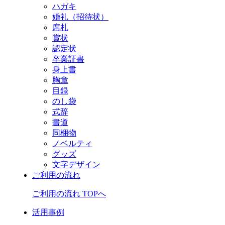
ハガキ
婚礼（招待状）
席札
賞状
認定状
卒業証書
身上書
胸章
目録
のし袋
式辞
書道
同梱物
ノベルティ
グッズ
文字デザイン
ご利用の流れ
ご利用の流れ TOPへ
活用事例