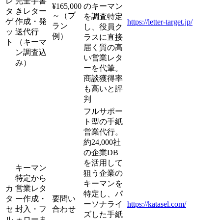
レ
完全手書
¥165,000
のキーマン
タ
きレター
～（プ
を調査特定
ゲ
作成・発
https://letter-target.jp/
ラン
し、役員ク
ッ
送代行
例）
ラスに直接
ト
（キーマ
届く質の高
ン調査込
い営業レタ
み）
ーを代筆。
商談獲得率
も高いと評
判
フルサポー
ト型の手紙
営業代行。
約24,000社
の企業DB
を活用して
キーマン
狙う企業の
特定から
キーマンを
カ
営業レタ
特定し、パ
タ
ー作成・
要問い
ーソナライ
https://katasel.com/
セ
封入・フ
合わせ
ズした手紙
ル
ォローま