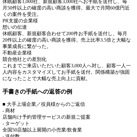
休眠顧客1,000社、新規顧客3,000社へお手紙を送付し、毎
月50件以上の確度の高い商談を獲得。最大で月間60億円近
くの案件を受注。
PR支援の企業様
想いの伝達
休眠顧客、新規顧客合わせて200件お手紙を送付し、毎月
20件以上の確度の高い商談を獲得。売上比率3.5倍と大幅な
事業成長に繋がった。
不動産企業様
競合他社との差別化
これまでご来店いただいた顧客3,000人へ対し、顧客一人一
人内容をカスタマイズしてお手紙を送付。関係構築が強固
になったことで大幅な売上向上に貢献。
手書きの手紙への返答の例
■ 大手上場企業／役員様からのご返信
- 商材
店舗向け予約管理サービスの新規ご提案
- ターゲット
全国50店舗以上展開の小売業/飲食業
- 送付数