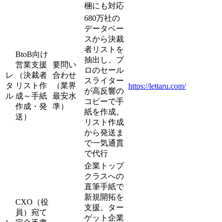
梱にも対応
680万社の
データベー
スから決裁
者リストを
BtoB向け
抽出し、プ
営業支援
要問い
ロのセール
レ
（決裁者
合わせ
スライター
タ
リスト作
（業界
https://lettaru.com/
が高反響の
ル
成～手紙
最安水
コピーで手
作成・発
準）
紙を作成。
送）
リスト作成
から発送ま
で一気通貫
で代行
企業トップ
クラスへの
直筆手紙で
新規開拓を
CXO（役
支援。ター
員）宛て
ゲット企業