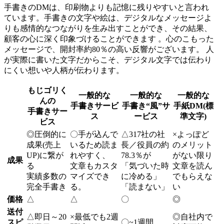
手書きのDMは、印刷物よりも記憶に残りやすいと言われ
ています。手書きの文字や絵は、デジタルなメッセージよ
りも感情的なつながりを生み出すことができ、その結果、
顧客の心に深く印象づけることができます 。心のこもった
メッセージで、開封率約80％の高い反響がございます。 人
が実際に書いた文字だからこそ、デジタル文字では伝わり
にくい想いや人柄が伝わります。
もじゴリく
一般的な
一般的な
一般的な
んの
手書きサービ
手書き“風”サ
手紙DM(標
手書きサー
ス
ービス
準文字)
ビス
◎
圧倒的に
〇
手が込んで
△
317社の社
×
よっぽど
成果(売上
いるため読ま
長／役員の約
のメリット
UP)に繋が
れやすく、
78.3％が
がない限り
成果
る
文章もカスタ
「気づいた時
文章を読ん
実績多数の
マイズでき
に冷める」
でもらえな
完全手書き
る。
「読まない」
い
価格
△
△
〇
◎
送付
△
即日～20
×
最低でも2週
◎
自社内で
スピ
〇
~1週間