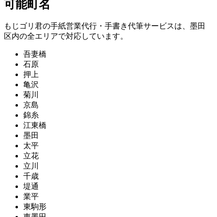
可能町名
もじゴリ君の手紙営業代行・手書き代筆サービスは、墨田
区内の全エリアで対応しています。
吾妻橋
石原
押上
亀沢
菊川
京島
錦糸
江東橋
墨田
太平
立花
立川
千歳
堤通
業平
東駒形
東墨田