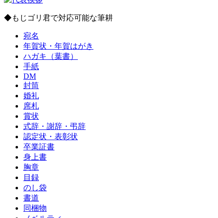
◆もじゴリ君で対応可能な筆耕
宛名
年賀状・年賀はがき
ハガキ（葉書）
手紙
DM
封筒
婚礼
席札
賞状
式辞・謝辞・弔辞
認定状・表彰状
卒業証書
身上書
胸章
目録
のし袋
書道
同梱物