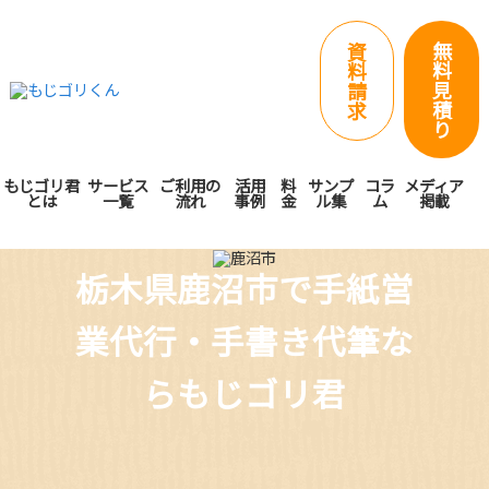
無
資
料
料
見
請
積
求
り
もじゴリ君
サービス
ご利用の
活用
料
サンプ
コラ
メディア
とは
一覧
流れ
事例
金
ル集
ム
掲載
栃木県鹿沼市で手紙営
業代行・手書き代筆な
らもじゴリ君