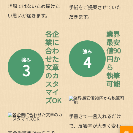
き風ではないため届けた
手紙をご提案させていた
い思いが届きます。
だきます。
各企
業界
業に
最安
合わ
値90
強み
4
せた
円か
強み
3
文章
ら
のカ
執筆
スタ
可能
マイ
ズOK
手書きで一言入れるだけ
で、反響率が大きく変わ
完全手書きだからこそ、