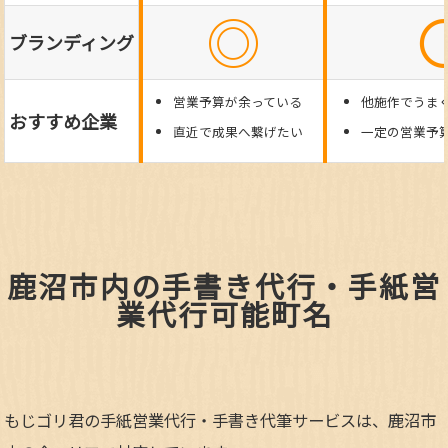
◎
ブランディング
営業予算が余っている
他施作でうま
おすすめ企業
直近で成果へ繋げたい
一定の営業予
鹿沼市内の手書き代行・手紙営
業代行可能町名
もじゴリ君の手紙営業代行・手書き代筆サービスは、鹿沼市