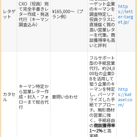
CXO（役員）宛
ーゲット企業
http
て完全手書きレ
のキーマンを
レタゲ
¥165,000～（プ
s://lett
ター作成・発送
調査特定し、
ット
ラン例）
er-targ
代行（キーマン
役員クラスに
et.jp/
調査込み）
直接届く質の
高い営業レタ
ーを代筆。商
談獲得率も高
いと評判
フルサポート
型の手紙営業
代行。約24,0
00社の企業D
Bを活用して
狙う企業のキ
キーマン特定か
ーマンを特定
http
ら営業レター作
カタセ
し、パーソナ
s://kat
成・封入・フォ
要問い合わせ
ル
ライズした手
asel.co
ローまで総合代
紙でアプロー
m/
行
チ。無形商材
の営業に強
く、手紙経由
の
商談獲得率
1～2%
と高
実績