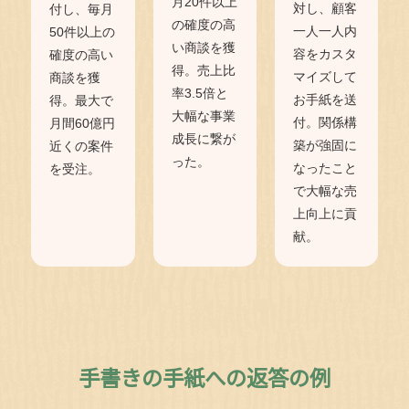
月20件以上
対し、顧客
付し、毎月
の確度の高
一人一人内
50件以上の
い商談を獲
容をカスタ
確度の高い
得。売上比
マイズして
商談を獲
率3.5倍と
お手紙を送
得。最大で
大幅な事業
付。関係構
月間60億円
成長に繋が
築が強固に
近くの案件
った。
なったこと
を受注。
で大幅な売
上向上に貢
献。
手書きの手紙への返答の例