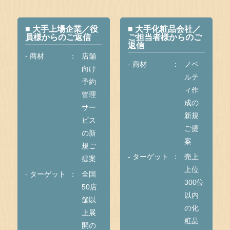
■ 大手上場企業／役
■ 大手化粧品会社／
員様からのご返信
ご担当者様からのご
返信
- 商材
店舗
- 商材
ノベ
向け
ルテ
予約
ィ作
管理
成の
サー
新規
ビス
ご提
の新
案
規ご
- ターゲット
売上
提案
上位
- ターゲット
全国
300位
50店
以内
舗以
の化
上展
粧品
開の