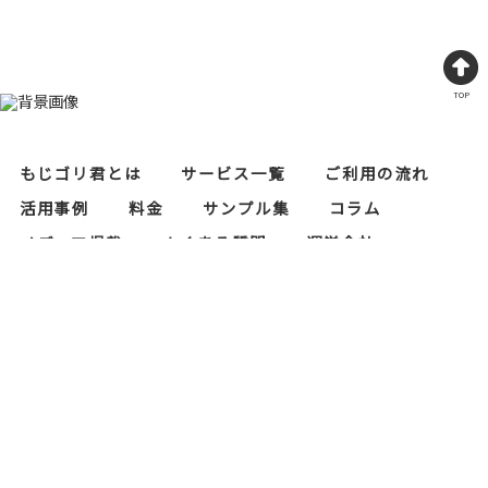
TOP
もじゴリ君とは
サービス一覧
ご利用の流れ
活用事例
料金
サンプル集
コラム
メディア掲載
よくある質問
運営会社
レタリスト募集
セキュリティ対策
当サイトにおけるプライバシーポリシー
もじゴリ君の運営会社である株式会社RAPASはプ
ライバシーマーク（個人情報保護）の認証を取得
しております。