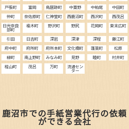
戸張町
富岡
鳥居跡町
中粟野
中粕尾
中田町
仲町
奈佐原町
仁神堂町
西鹿沼町
西沢町
西茂呂
日光奈良
楡木町
野沢町
野尻
花岡町
東末広町
部町
引田
日吉町
深岩
深津
深程
藤江町
府中町
府所町
府所本町
文化橋町
蓬莱町
松原
緑町
南上野町
みなみ町
見野
睦町
村井町
樅山町
茂呂
万町
流通セン
ター
鹿沼市での手紙営業代行の依頼
ができる会社