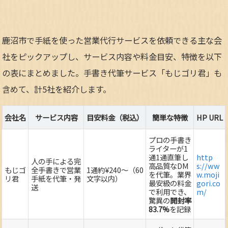
鹿沼市で手紙を使った営業代行サービスを依頼できる主な会
社をピックアップし、サービス内容や料金目安、特徴を以下
の表にまとめました。手書き代筆サービス「もじゴリ君」も
含めて、計5社を紹介します。
会社名
サービス内容
目安料金（税込）
簡単な特徴
HP URL
プロの手書き
ライターが1
通1通直筆し
http
人の手による完
高品質なDM
s://ww
もじゴ
全手書きで営業
1通約¥240～（60
を代筆。業界
w.moji
リ君
手紙を代筆・発
文字以内）
最安級の料金
gori.co
送
で利用でき、
m/
驚異の
開封率
83.7%
を記録