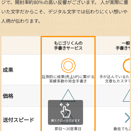
ジで、開封率約80％の高い反響がございます。 人が実際に書
いた文字だからこそ、デジタル文字では伝わりにくい想いや
人柄が伝わります。
もじゴリくんの
一般
手書きサービス
手書き
◎
成果
圧倒的に成果(売上UP)に繋がる
手が込んでいるた
実績多数の完全手書き
文章もカスタ
△
価格
△
送付スピード
即日～20営業日
最低でも