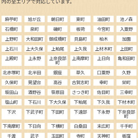
内の全エリアで対応しています。
麻苧町
旭が丘
朝日町
東町
油田町
池ノ森
石橋町
泉町
磯町
板荷
今宮町
入粟野
上野町
大和田町
御成橋町
貝島町
柏木
加園
上石川
上大久保
上粕尾
上久我
上材木町
上田町
上殿町
上永野
上奈良部
上南摩町
上日向
亀和田町
町
北赤塚町
北半田
銀座
草久
口粟野
久野
久保町
晃望台
高谷
古賀志町
幸町
栄町
坂田山
酒野谷
笹原田
さつき町
佐目町
三幸町
塩山町
下石川
下大久保
下粕尾
下久我
下材木町
下沢
下武子町
下田町
下遠部
下永野
下奈良部
町
下南摩町
下日向
下横町
白桑田
末広町
千手町
千渡
武子
玉田町
寺町
天神町
栃窪