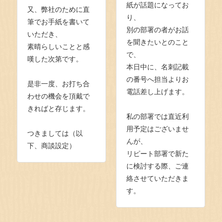
紙が話題になってお
又、弊社のために直
り、
筆でお手紙を書いて
別の部署の者がお話
いただき、
を聞きたいとのこと
素晴らしいことと感
で、
嘆した次第です。
本日中に、名刺記載
の番号へ担当よりお
是非一度、お打ち合
電話差し上げます。
わせの機会を頂戴で
きればと存じます。
私の部署では直近利
用予定はございませ
つきましては（以
んが、
下、商談設定）
リピート部署で新た
に検討する際、ご連
絡させていただきま
す。