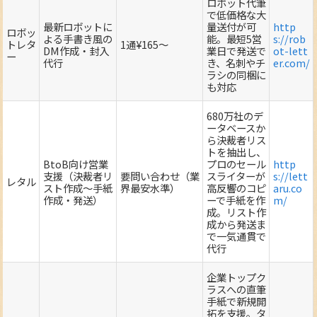
ロボット代筆
で低価格な大
最新ロボットに
量送付が可
http
ロボッ
よる手書き風の
能。最短5営
s://rob
トレタ
1通¥165～
DM作成・封入
業日で発送で
ot-lett
ー
代行
き、名刺やチ
er.com/
ラシの同梱に
も対応
680万社のデ
ータベースか
ら決裁者リス
トを抽出し、
BtoB向け営業
プロのセール
http
支援（決裁者リ
要問い合わせ（業
スライターが
s://lett
レタル
スト作成～手紙
界最安水準）
高反響のコピ
aru.co
作成・発送）
ーで手紙を作
m/
成。リスト作
成から発送ま
で一気通貫で
代行
企業トップク
ラスへの直筆
手紙で新規開
拓を支援。タ