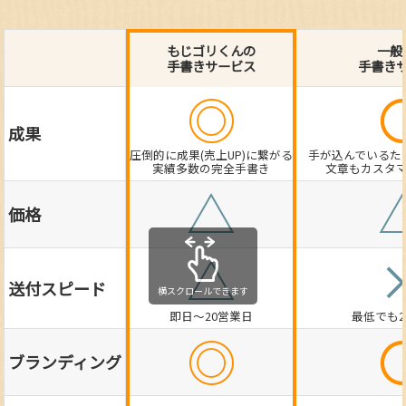
もじゴリくんの
一般
手書きサービス
手書き
◎
成果
圧倒的に成果(売上UP)に繋がる
手が込んでいるた
実績多数の完全手書き
文章もカスタ
△
価格
△
送付スピード
横スクロールできます
即日～20営業日
最低でも
◎
ブランディング