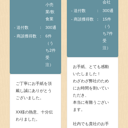
会社
小売
- 送付数
300通
業/飲
食業
- 商談獲得数
15件
（う
- 送付数
300通
ち7件
- 商談獲得数
6件
受
（う
注）
ち2件
受
注）
お手紙、とても感動
いたしました！
わざわざ弊社のため
ご丁寧にお手紙を頂
にお時間を割いてい
戴し誠にありがとう
ただき、
ございました。
本当に有難うござい
ます。
XX様の熱意、十分伝
わりました。
社内でも貴社のお手