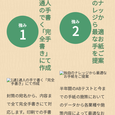
通人
のナ
の手
レッ
で書
ジか
強み
く
ら
2
強み
1
「完
最適
全手
なお
書
手紙
き」
をご
にて
提案
作成
半年間のABテストと今ま
封筒の宛名から、内容ま
での手紙の施策において
で全て完全手書きにて対
のデータから各業種や施
応します。印刷での手書
策内容によって最適なお