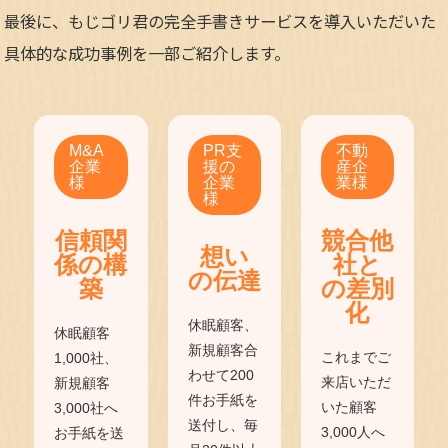
最後に、もじゴリ君の完全手書きサービスを導入いただいた
具体的な成功事例を一部ご紹介します。
M&A
PR支
不動
企業
援の
産企
様
企業
業様
様
信頼関
競合他
想い
係の構
社と
の伝達
築
の差別
化
休眠顧客、
休眠顧客
新規顧客合
これまでご
1,000社、
わせて200
来店いただ
新規顧客
件お手紙を
いた顧客
3,000社へ
送付し、毎
3,000人へ
お手紙を送