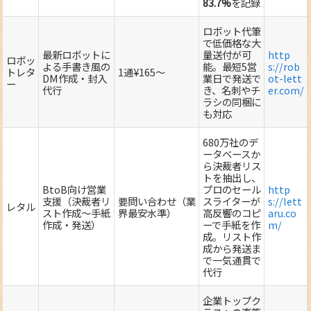
83.7%
を記録
ロボット代筆
で低価格な大
最新ロボットに
量送付が可
http
ロボッ
よる手書き風の
能。最短5営
s://rob
トレタ
1通¥165～
DM作成・封入
業日で発送で
ot-lett
ー
代行
き、名刺やチ
er.com/
ラシの同梱に
も対応
680万社のデ
ータベースか
ら決裁者リス
トを抽出し、
BtoB向け営業
プロのセール
http
支援（決裁者リ
要問い合わせ（業
スライターが
s://lett
レタル
スト作成～手紙
界最安水準）
高反響のコピ
aru.co
作成・発送）
ーで手紙を作
m/
成。リスト作
成から発送ま
で一気通貫で
代行
企業トップク