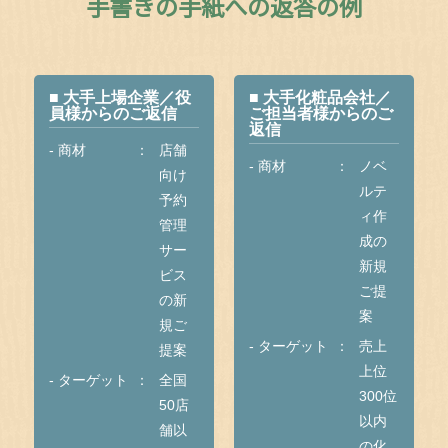
手書きの手紙への返答の例
■ 大手上場企業／役
■ 大手化粧品会社／
員様からのご返信
ご担当者様からのご
返信
- 商材
店舗
- 商材
ノベ
向け
ルテ
予約
ィ作
管理
成の
サー
新規
ビス
ご提
の新
案
規ご
- ターゲット
売上
提案
上位
- ターゲット
全国
300位
50店
以内
舗以
の化