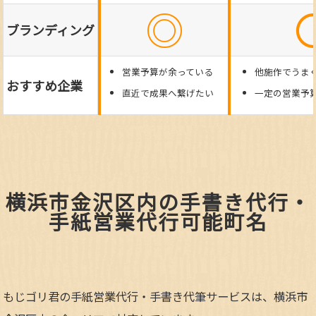
◎
ブランディング
営業予算が余っている
他施作でうま
おすすめ企業
直近で成果へ繋げたい
一定の営業予
横浜市金沢区内の手書き代行・
手紙営業代行可能町名
もじゴリ君の手紙営業代行・手書き代筆サービスは、横浜市