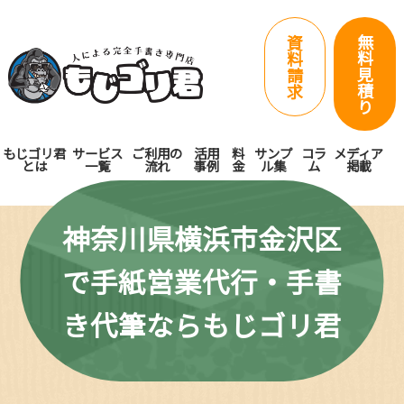
無
資
料
料
見
請
積
求
り
もじゴリ君
サービス
ご利用の
活用
料
サンプ
コラ
メディア
とは
一覧
流れ
事例
金
ル集
ム
掲載
神奈川県横浜市金沢区
で手紙営業代行・手書
き代筆ならもじゴリ君