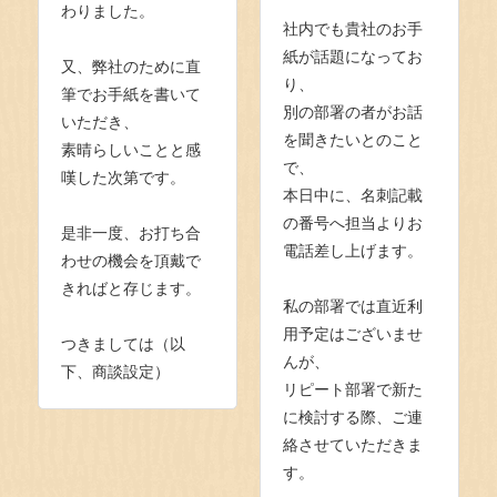
わりました。
社内でも貴社のお手
紙が話題になってお
又、弊社のために直
り、
筆でお手紙を書いて
別の部署の者がお話
いただき、
を聞きたいとのこと
素晴らしいことと感
で、
嘆した次第です。
本日中に、名刺記載
の番号へ担当よりお
是非一度、お打ち合
電話差し上げます。
わせの機会を頂戴で
きればと存じます。
私の部署では直近利
用予定はございませ
つきましては（以
んが、
下、商談設定）
リピート部署で新た
に検討する際、ご連
絡させていただきま
す。