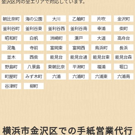
金沢区内の全エリアで対応しています。
朝比奈町
海の公園
大川
乙舳町
片吹
金沢町
釜利谷町
釜利谷東
釜利谷西
釜利谷南
幸浦
柴町
昭和町
白帆
洲崎町
瀬戸
大道
高舟台
泥亀
寺前
富岡東
富岡西
鳥浜町
長浜
並木
西柴
能見台
能見台通
能見台東
能見台森
野島町
八景島
東朝比奈
平潟町
福浦
堀口
町屋町
みず木町
六浦
六浦町
六浦東
六浦南
谷津町
柳町
横浜市金沢区での手紙営業代行