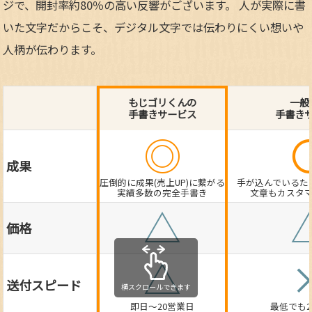
ジで、開封率約80％の高い反響がございます。 人が実際に書
いた文字だからこそ、デジタル文字では伝わりにくい想いや
人柄が伝わります。
もじゴリくんの
一般
手書きサービス
手書き
◎
成果
圧倒的に成果(売上UP)に繋がる
手が込んでいるた
実績多数の完全手書き
文章もカスタ
△
価格
△
送付スピード
即日～20営業日
最低でも