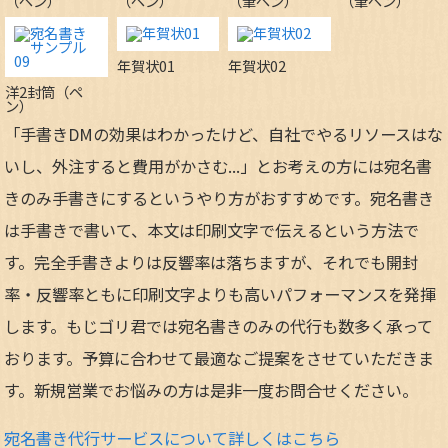
（ペン）
（ペン）
（筆ペン）
（筆ペン）
年賀状01
年賀状02
洋2封筒（ペ
ン）
「手書きDMの効果はわかったけど、自社でやるリソースはな
いし、外注すると費用がかさむ...」とお考えの方には宛名書
きのみ手書きにするというやり方がおすすめです。宛名書き
は手書きで書いて、本文は印刷文字で伝えるという方法で
す。完全手書きよりは反響率は落ちますが、それでも開封
率・反響率ともに印刷文字よりも高いパフォーマンスを発揮
します。もじゴリ君では宛名書きのみの代行も数多く承って
おります。予算に合わせて最適なご提案をさせていただきま
す。新規営業でお悩みの方は是非一度お問合せください。
宛名書き代行サービスについて詳しくはこちら