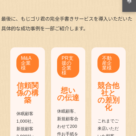
最後に、もじゴリ君の完全手書きサービスを導入いただいた
具体的な成功事例を一部ご紹介します。
M&A
PR支
不動
企業
援の
産企
様
企業
業様
様
信頼関
競合他
想い
係の構
社と
の伝達
築
の差別
化
休眠顧客、
休眠顧客
新規顧客合
これまでご
1,000社、
わせて200
来店いただ
新規顧客
件お手紙を
いた顧客