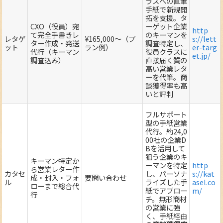
ラスへの直筆
手紙で新規開
拓を支援。タ
CXO（役員）宛
ーゲット企業
http
て完全手書きレ
のキーマンを
レタゲ
¥165,000～（プ
s://lett
ター作成・発送
調査特定し、
ット
ラン例）
er-targ
代行（キーマン
役員クラスに
et.jp/
調査込み）
直接届く質の
高い営業レタ
ーを代筆。商
談獲得率も高
いと評判
フルサポート
型の手紙営業
代行。約24,0
00社の企業D
Bを活用して
狙う企業のキ
キーマン特定か
ーマンを特定
http
ら営業レター作
カタセ
し、パーソナ
s://kat
成・封入・フォ
要問い合わせ
ル
ライズした手
asel.co
ローまで総合代
紙でアプロー
m/
行
チ。無形商材
の営業に強
く、手紙経由