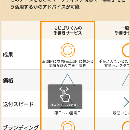
う活用するかのアドバイスが可能
もじゴリくんの
一般
手書きサービス
手書き
◎
成果
圧倒的に成果(売上UP)に繋がる
手が込んでいるた
実績多数の完全手書き
文章もカスタ
△
価格
△
送付スピード
横スクロールできます
即日～20営業日
最低でも
◎
ブランディング