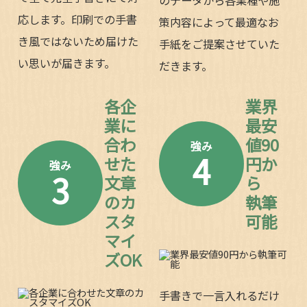
応します。印刷での手書
策内容によって最適なお
き風ではないため届けた
手紙をご提案させていた
い思いが届きます。
だきます。
各企
業界
業に
最安
合わ
値90
強み
4
せた
円か
強み
3
文章
ら
のカ
執筆
スタ
可能
マイ
ズOK
手書きで一言入れるだけ