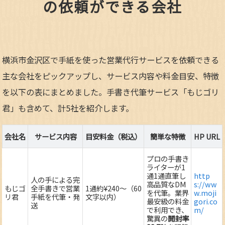
の依頼ができる会社
横浜市金沢区で手紙を使った営業代行サービスを依頼できる
主な会社をピックアップし、サービス内容や料金目安、特徴
を以下の表にまとめました。手書き代筆サービス「もじゴリ
君」も含めて、計5社を紹介します。
会社名
サービス内容
目安料金（税込）
簡単な特徴
HP URL
プロの手書き
ライターが1
通1通直筆し
http
人の手による完
高品質なDM
s://ww
もじゴ
全手書きで営業
1通約¥240～（60
を代筆。業界
w.moji
リ君
手紙を代筆・発
文字以内）
最安級の料金
gori.co
送
で利用でき、
m/
驚異の
開封率