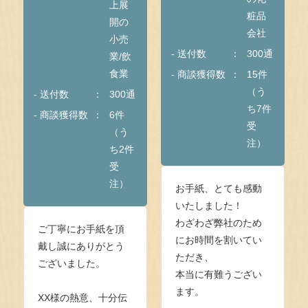
上展
粧品
開の
会社
小売
- 送付数
300通
業/飲
食業
- 商談獲得数
15件
（う
- 送付数
300通
ち7件
- 商談獲得数
6件
受
（う
注）
ち2件
受
注）
お手紙、とても感動
いたしました！
わざわざ弊社のため
ご丁寧にお手紙を頂
にお時間を割いてい
戴し誠にありがとう
ただき、
ございました。
本当に有難うござい
ます。
XX様の熱意、十分伝