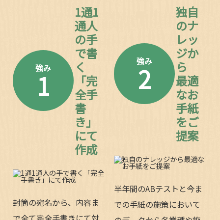
1通1
独自
通人
のナ
の手
レッ
で書
ジか
強み
く
ら
2
強み
1
「完
最適
全手
なお
書
手紙
き」
をご
にて
提案
作成
半年間のABテストと今ま
封筒の宛名から、内容ま
での手紙の施策において
で全て完全手書きにて対
のデータから各業種や施