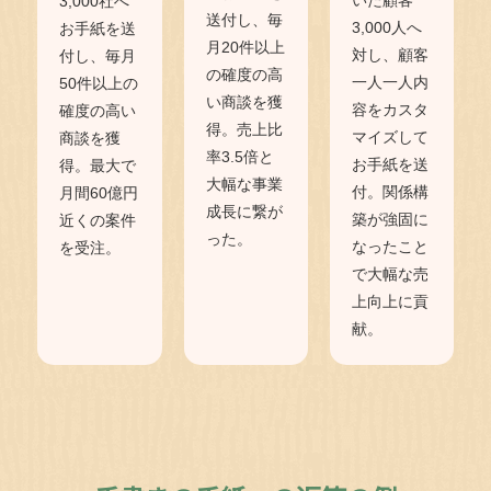
3,000社へ
送付し、毎
3,000人へ
お手紙を送
月20件以上
対し、顧客
付し、毎月
の確度の高
一人一人内
50件以上の
い商談を獲
容をカスタ
確度の高い
得。売上比
マイズして
商談を獲
率3.5倍と
お手紙を送
得。最大で
大幅な事業
付。関係構
月間60億円
成長に繋が
築が強固に
近くの案件
った。
なったこと
を受注。
で大幅な売
上向上に貢
献。