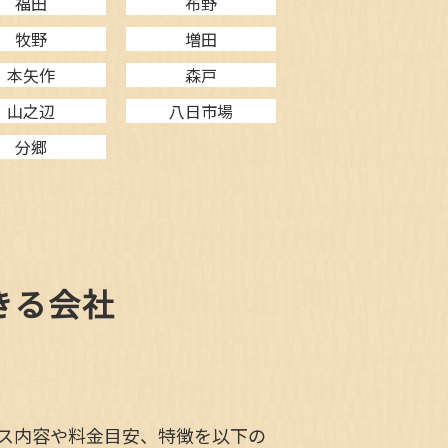
福田
布野
牧野
増田
本矢作
森戸
山之辺
八日市場
分郷
きる会社
ス内容や料金目安、特徴を以下の