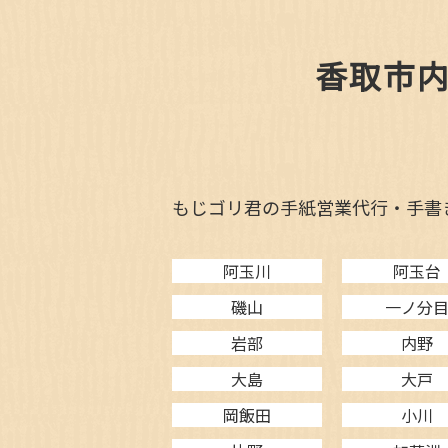
香取市
もじゴリ君の手紙営業代行・手書
阿玉川
阿玉台
磯山
一ノ分
岩部
内野
大島
大戸
岡飯田
小川