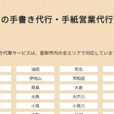
内の手書き代行・手紙営業代行
き代筆サービスは、香取市内の全エリアで対応していま
油田
荒北
目
伊地山
市和田
扇島
大倉
大角
大戸川
小見
小見川