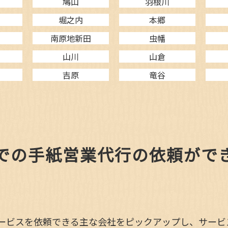
鳩山
羽根川
堀之内
本郷
台
南原地新田
虫幡
山川
山倉
吉原
竜谷
での手紙営業代行の依頼がで
ービスを依頼できる主な会社をピックアップし、サービ