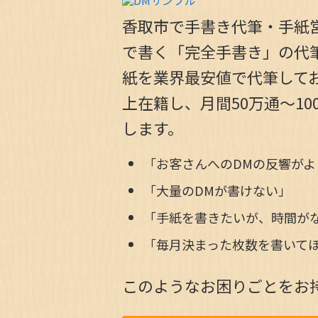
香取市で手書き代筆・手紙
で書く「完全手書き」の代筆
紙を業界最安値で代筆してお
上在籍し、月間50万通～1
します。
「お客さんへのDMの反響がよ
「大量のDMが書けない」
「手紙を書きたいが、時間が
「毎月決まった枚数を書いて
このようなお困りごとをお