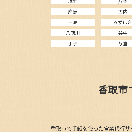
旗鉾
八本
府馬
古内
三島
みずほ
八筋川
谷中
丁子
与倉
香取市
香取市で手紙を使った営業代行サ