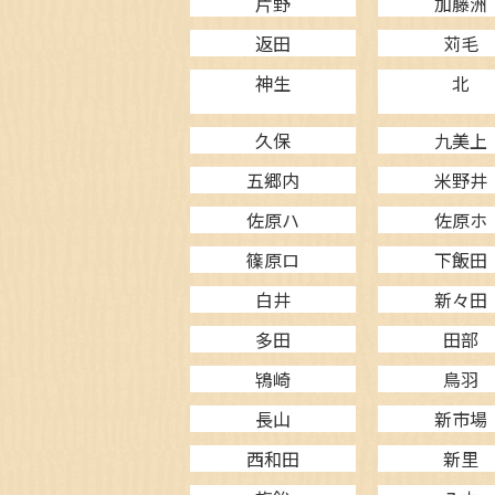
片野
加藤洲
返田
苅毛
神生
北
久保
九美上
五郷内
米野井
佐原ハ
佐原ホ
篠原ロ
下飯田
白井
新々田
多田
田部
鴇崎
鳥羽
長山
新市場
西和田
新里