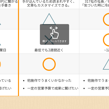
UP)に繋がる
手が込んでいるため読まれやすく、
317社の社長／
全手書き
文章もカスタマイズできる。
「気づいた時に冷
△
△
△
×
横スクロールできます
営業日
最低でも2週間近く
~
◎
〇
っている
他施作でうまくいかなかった
他施作でうま
繋げたい
一定の営業予算で成果に繋げたい
一定の営業予