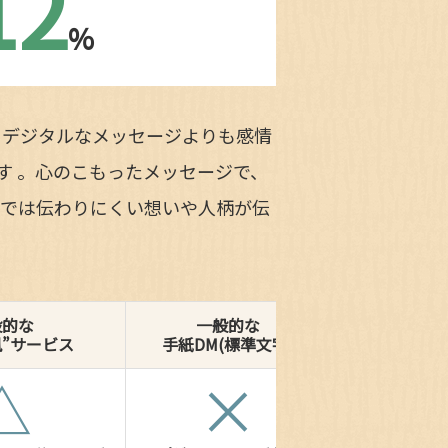
12
%
、デジタルなメッセージよりも感情
す 。心のこもったメッセージで、
字では伝わりにくい想いや人柄が伝
般的な
一般的な
風”サービス
手紙DM(標準文字)
△
×