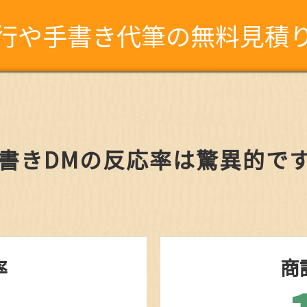
行や手書き代筆の無料見積
書きDMの反応率は驚異的で
率
商