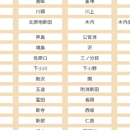
香取
釜塚
川頭
川上
北原地新田
木内
木内
笄島
公官洲
境島
沢
佐原ロ
三ノ分目
下小川
下小野
助沢
関
玉造
附洲新田
富田
長岡
新寺
西坂
新部
仁良