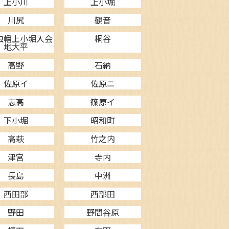
上小川
上小堀
川尻
観音
虫幡上小堀入会
桐谷
地大平
高野
石納
佐原イ
佐原ニ
志高
篠原イ
下小堀
昭和町
高萩
竹之内
津宮
寺内
長島
中洲
西田部
西部田
野田
野間谷原