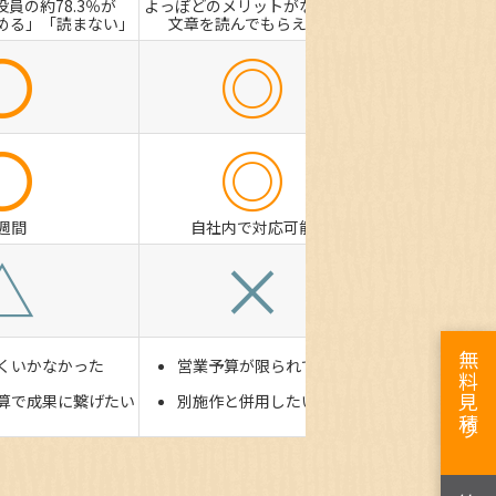
役員の約78.3％が
よっぽどのメリットがない限り
める」「読まない」
文章を読んでもらえない
〇
◎
〇
◎
1週間
自社内で対応可能
△
×
無料見積り
くいかなかった
営業予算が限られている
算で成果に繋げたい
別施作と併用したい