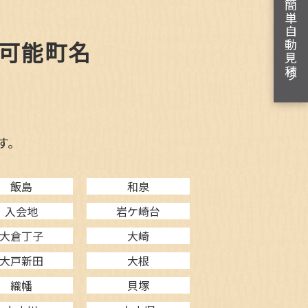
簡単自動見積り
可能町名
す。
飯島
和泉
入会地
岩ケ崎台
大倉丁子
大崎
大戸新田
大根
織幡
貝塚