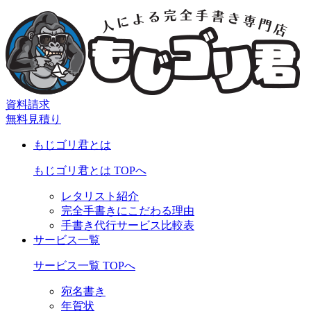
資料請求
無料見積り
もじゴリ君とは
もじゴリ君とは TOPへ
レタリスト紹介
完全手書きにこだわる理由
手書き代行サービス比較表
サービス一覧
サービス一覧 TOPへ
宛名書き
年賀状