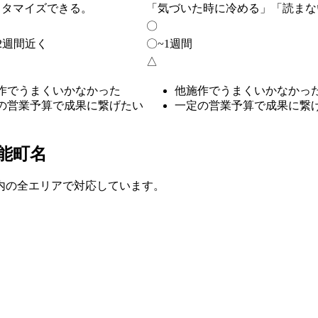
スタマイズできる。
「気づいた時に冷める」「読まな
〇
2週間近く
〇
~1週間
△
作でうまくいかなかった
他施作でうまくいかなかっ
の営業予算で成果に繋げたい
一定の営業予算で成果に繋
能町名
内の全エリアで対応しています。