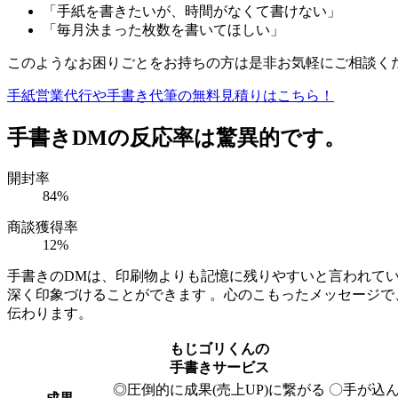
「手紙を書きたいが、時間がなくて書けない」
「毎月決まった枚数を書いてほしい」
このようなお困りごとをお持ちの方は是非お気軽にご相談く
手紙営業代行や手書き代筆の無料見積りはこちら！
手書きDMの反応率は驚異的です。
開封率
84
%
商談獲得率
12
%
手書きのDMは、印刷物よりも記憶に残りやすいと言われて
深く印象づけることができます 。心のこもったメッセージで
伝わります。
もじゴリくんの
手書きサービス
◎
圧倒的に成果(売上UP)に繋がる
〇
手が込