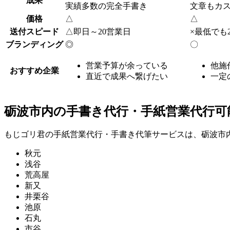
成果
実績多数の完全手書き
文章もカ
価格
△
△
送付スピード
△
即日～20営業日
×
最低でも
ブランディング
◎
〇
営業予算が余っている
他施
おすすめ企業
直近で成果へ繋げたい
一定
砺波市内の手書き代行・手紙営業代行可
もじゴリ君の手紙営業代行・手書き代筆サービスは、砺波市
秋元
浅谷
荒高屋
新又
井栗谷
池原
石丸
市谷