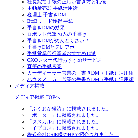
社長宛て手紙の正しい書き方と礼儀
不動産売却 手紙活用術
税理士 手書きDM
BtoBリード獲得 手紙
手書きDMの効果
ロボット代筆 vs人の手書き
手書きDMがめんどくさい？
手書きDMとテレアポ
手紙営業代行業者おすすめ10選
CXOレター代行おすすめサービス
直筆の手紙営業
カーディーラー営業の手書きDM（手紙）活用術
ハウスメーカー営業の手書きDM（手紙）活用術
メディア掲載
メディア掲載 TOPへ
「ふくおか経済」に掲載されました。
「ボーター」に掲載されました。
「タスカル」に掲載されました。
「イプロス」に掲載されました。
株式会社OSIE様のHPで紹介されました。