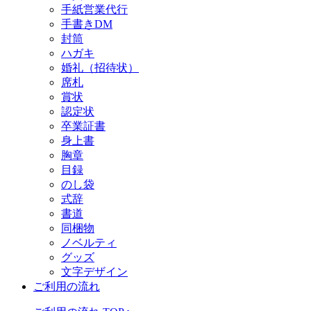
手紙営業代行
手書きDM
封筒
ハガキ
婚礼（招待状）
席札
賞状
認定状
卒業証書
身上書
胸章
目録
のし袋
式辞
書道
同梱物
ノベルティ
グッズ
文字デザイン
ご利用の流れ