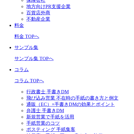
保険会社
地方向けPR支援企業
百貨店外商
不動産企業
料金
料金 TOPへ
サンプル集
サンプル集 TOPへ
コラム
コラム TOPへ
行政書士 手書きDM
飛び込み営業 不在時の手紙の書き方と例文
通販（EC）×手書きDMの効果とポイント
弁護士 手書きDM
新規営業で手紙を活用
手紙営業のコツ
ポスティング 手紙集客