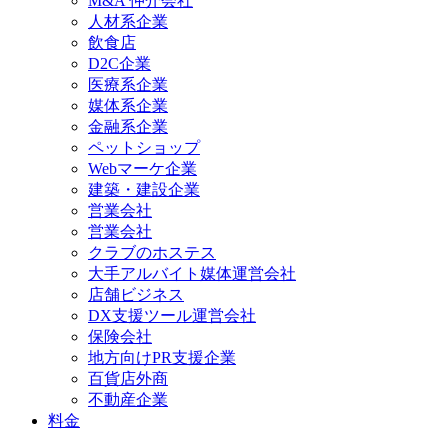
M&A 仲介会社
人材系企業
飲食店
D2C企業
医療系企業
媒体系企業
金融系企業
ペットショップ
Webマーケ企業
建築・建設企業
営業会社
営業会社
クラブのホステス
大手アルバイト媒体運営会社
店舗ビジネス
DX支援ツール運営会社
保険会社
地方向けPR支援企業
百貨店外商
不動産企業
料金