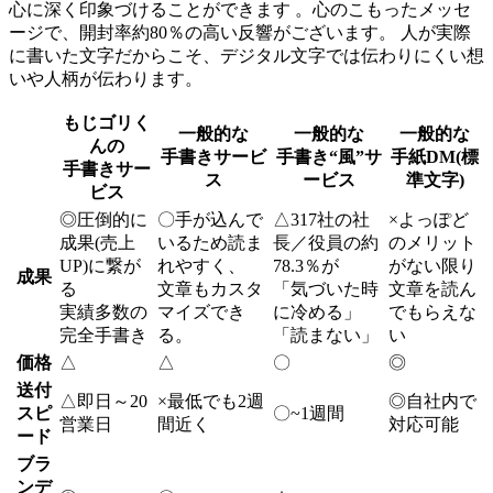
心に深く印象づけることができます 。心のこもったメッセ
ージで、開封率約80％の高い反響がございます。 人が実際
に書いた文字だからこそ、デジタル文字では伝わりにくい想
いや人柄が伝わります。
もじゴリく
一般的な
一般的な
一般的な
んの
手書きサービ
手書き“風”サ
手紙DM(標
手書きサー
ス
ービス
準文字)
ビス
◎
圧倒的に
〇
手が込んで
△
317社の社
×
よっぽど
成果(売上
いるため読ま
長／役員の約
のメリット
UP)に繋が
れやすく、
78.3％が
がない限り
成果
る
文章もカスタ
「気づいた時
文章を読ん
実績多数の
マイズでき
に冷める」
でもらえな
完全手書き
る。
「読まない」
い
価格
△
△
〇
◎
送付
△
即日～20
×
最低でも2週
◎
自社内で
スピ
〇
~1週間
営業日
間近く
対応可能
ード
ブラ
ンデ