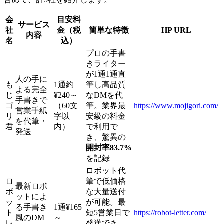
会
目安料
サービス
社
金（税
簡単な特徴
HP URL
内容
名
込）
プロの手書
きライター
が1通1通直
人の手に
も
1通約
筆し高品質
よる完全
じ
¥240～
なDMを代
手書きで
ゴ
（60文
筆。業界最
https://www.mojigori.com/
営業手紙
リ
字以
安級の料金
を代筆・
君
内）
で利用で
発送
き、驚異の
開封率83.7%
を記録
ロボット代
ロ
筆で低価格
最新ロボ
ボ
な大量送付
ットによ
ッ
が可能。最
る手書き
1通¥165
ト
短5営業日で
https://robot-letter.com/
風のDM
～
レ
発送でき、