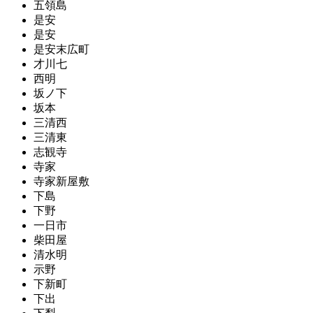
五領島
是安
是安
是安末広町
才川七
西明
坂ノ下
坂本
三清西
三清東
志観寺
寺家
寺家新屋敷
下島
下野
一日市
柴田屋
清水明
示野
下新町
下出