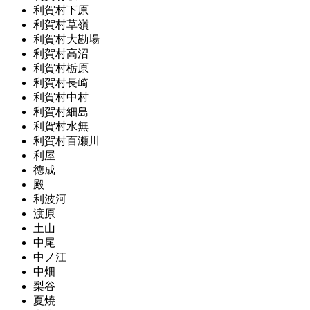
利賀村下原
利賀村草嶺
利賀村大勘場
利賀村高沼
利賀村栃原
利賀村長崎
利賀村中村
利賀村細島
利賀村水無
利賀村百瀬川
利屋
徳成
殿
利波河
渡原
土山
中尾
中ノ江
中畑
梨谷
夏焼