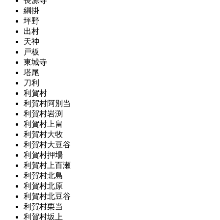
長源寺
綱掛
坪野
出村
天神
戸板
東城寺
塔尾
刀利
利賀村
利賀村阿別当
利賀村岩渕
利賀村上畠
利賀村大牧
利賀村大豆谷
利賀村押場
利賀村上百瀬
利賀村北島
利賀村北原
利賀村北豆谷
利賀村栗当
利賀村坂上