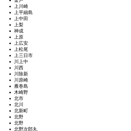
金戸
上川崎
上平細島
上中田
上梨
神成
上原
上広安
上松尾
上三日市
川上中
川西
川除新
川原崎
雁巻島
木崎野
北市
北川
北新町
北野
北野
北野次郎丸