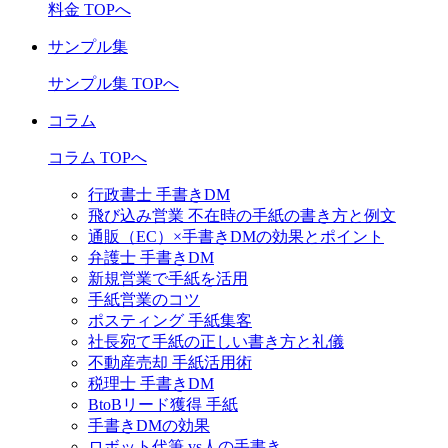
料金 TOPへ
サンプル集
サンプル集 TOPへ
コラム
コラム TOPへ
行政書士 手書きDM
飛び込み営業 不在時の手紙の書き方と例文
通販（EC）×手書きDMの効果とポイント
弁護士 手書きDM
新規営業で手紙を活用
手紙営業のコツ
ポスティング 手紙集客
社長宛て手紙の正しい書き方と礼儀
不動産売却 手紙活用術
税理士 手書きDM
BtoBリード獲得 手紙
手書きDMの効果
ロボット代筆 vs人の手書き