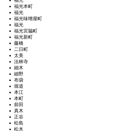
福光
福光本町
福光
福光味噌屋町
福光
福光宮脇町
福光新町
藤橋
二日町
太美
法林寺
細木
細野
布袋
堀道
本江
本町
前田
真木
正谷
松島
松木