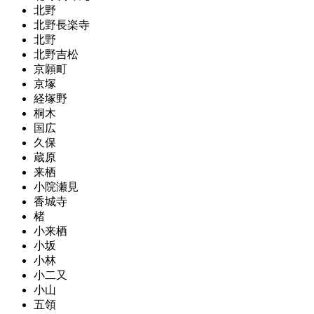
北野
北野長楽寺
北野
北野吉松
京願町
京塚
経塚野
桐木
国広
久保
蔵原
来栖
小院瀬見
香城寺
楮
小来栖
小坂
小林
小二又
小山
五領