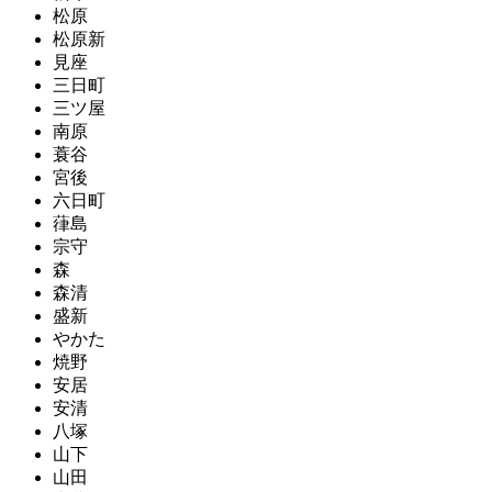
松原
松原新
見座
三日町
三ツ屋
南原
蓑谷
宮後
六日町
葎島
宗守
森
森清
盛新
やかた
焼野
安居
安清
八塚
山下
山田