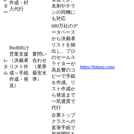
作成・封
タ
名刺やチラ
入代行
ー
シの同梱に
も対応
680万社のデ
ータベース
から決裁者
リストを抽
BtoB向け
出し、プロ
営業支援
要問い
のセールス
レ
（決裁者
合わせ
ライターが
タ
リスト作
（業界
https://lettaru.com/
高反響のコ
ル
成～手紙
最安水
ピーで手紙
作成・発
準）
を作成。リ
送）
スト作成か
ら発送まで
一気通貫で
代行
企業トップ
クラスへの
直筆手紙で
新規開拓を