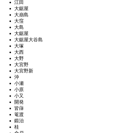
江田
大鋸屋
大崩島
大窪
大島
大鋸屋
大鋸屋大谷島
大塚
大西
大野
大宮野
大宮野新
沖
小瀬
小原
小又
開発
皆葎
篭渡
鍛治
桂