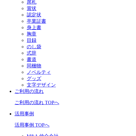
席札
賞状
認定状
卒業証書
身上書
胸章
目録
のし袋
式辞
書道
同梱物
ノベルティ
グッズ
文字デザイン
ご利用の流れ
ご利用の流れ TOPへ
活用事例
活用事例 TOPへ