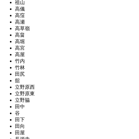
祖山
高儀
高窪
高瀬
高草嶺
高畠
高堀
高宮
高屋
竹内
竹林
田尻
舘
立野原西
立野原東
立野脇
田中
谷
田下
田向
田屋