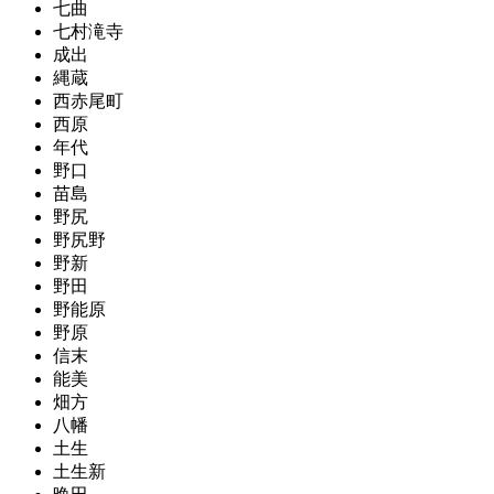
七曲
七村滝寺
成出
縄蔵
西赤尾町
西原
年代
野口
苗島
野尻
野尻野
野新
野田
野能原
野原
信末
能美
畑方
八幡
土生
土生新