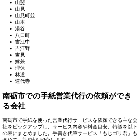
山斐
山見
山見町並
山本
湯谷
八日町
吉江中
吉江野
吉見
嫁兼
理休
林道
連代寺
南砺市での手紙営業代行の依頼ができ
る会社
南砺市で手紙を使った営業代行サービスを依頼できる主な会
社をピックアップし、サービス内容や料金目安、特徴を以下
の表にまとめました。手書き代筆サービス「もじゴリ君」も
含めて、計5社を紹介します。