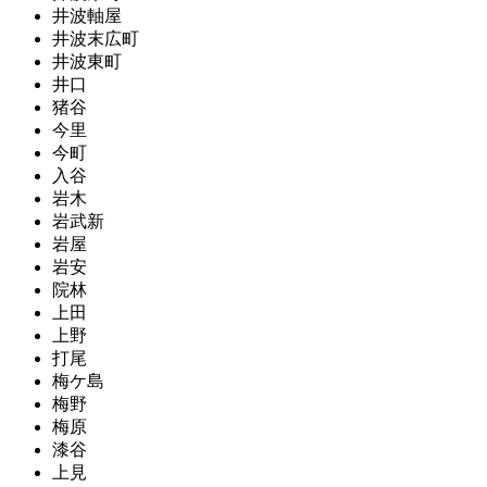
井波軸屋
井波末広町
井波東町
井口
猪谷
今里
今町
入谷
岩木
岩武新
岩屋
岩安
院林
上田
上野
打尾
梅ケ島
梅野
梅原
漆谷
上見