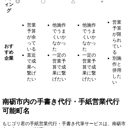
◎
〇
△
×
ィン
グ
営業
営業
他施作
他施作
予算
予算
でうま
でうま
が限
が余
くいか
くいか
られ
って
なかっ
なかっ
おす
てい
いる
た
た
すめ
る
直近
一定の
一定の
企業
別施
で成
営業予
営業予
作と
果へ
算で成
算で成
併用
繋げ
果に繋
果に繋
した
たい
げたい
げたい
い
南砺市内の手書き代行・手紙営業代行
可能町名
もじゴリ君の手紙営業代行・手書き代筆サービスは、南砺市