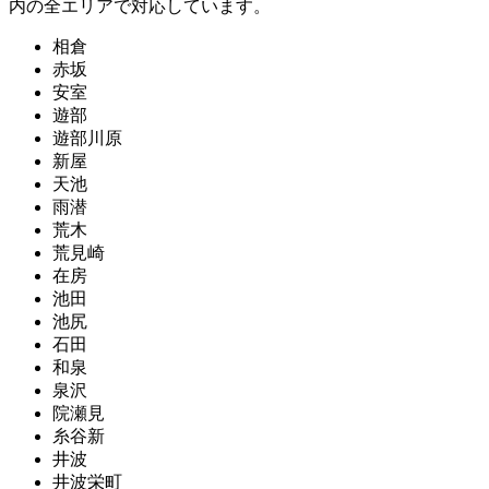
内の全エリアで対応しています。
相倉
赤坂
安室
遊部
遊部川原
新屋
天池
雨潜
荒木
荒見崎
在房
池田
池尻
石田
和泉
泉沢
院瀬見
糸谷新
井波
井波栄町