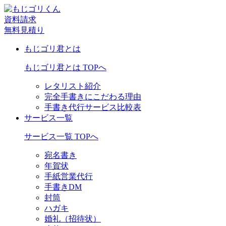
資料請求
無料見積り
もじゴリ君とは
もじゴリ君とは TOPへ
レタリスト紹介
完全手書きにこだわる理由
手書き代行サービス比較表
サービス一覧
サービス一覧 TOPへ
宛名書き
年賀状
手紙営業代行
手書きDM
封筒
ハガキ
婚礼（招待状）