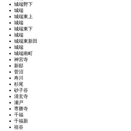
城端野下
城端
城端東上
城端
城端東下
城端
城端東新田
城端
城端南町
神宮寺
新邸
菅沼
寿川
杉尾
砂子谷
清玄寺
瀬戸
専勝寺
千福
千福新
祖谷