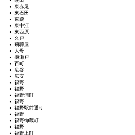
晩田
東赤尾
東石田
東殿
東中江
東西原
久戸
飛騨屋
人母
樋瀬戸
百町
広谷
広安
福野
福野
福野浦町
福野
福野駅前通り
福野
福野御蔵町
福野
福野上町