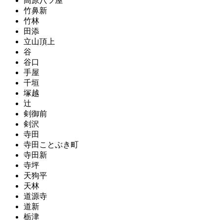
高原八ツ屋
竹鼻新
竹林
田添
立山頂上
谷
谷口
手屋
千垣
塚越
辻
剣御前
剣沢
寺田
寺田ことぶき町
寺田新
寺坪
天狗平
天林
道源寺
道新
栃津