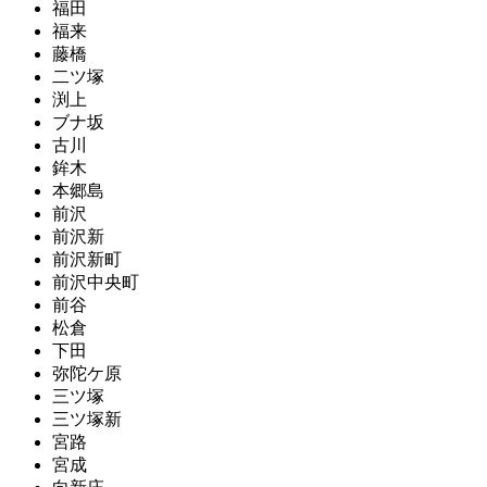
福田
福来
藤橋
二ツ塚
渕上
ブナ坂
古川
鉾木
本郷島
前沢
前沢新
前沢新町
前沢中央町
前谷
松倉
下田
弥陀ケ原
三ツ塚
三ツ塚新
宮路
宮成