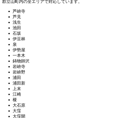
郡立山町内の全エリアで対応しています。
芦峅寺
芦見
浅生
池田
石坂
伊豆林
泉
伊勢屋
一本木
鋳物師沢
岩峅寺
岩峅野
浦田
浦田新
上末
江崎
榎
大石原
大窪
大窪開