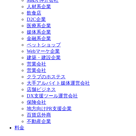
M&A 仲介会社
人材系企業
飲食店
D2C企業
医療系企業
媒体系企業
金融系企業
ペットショップ
Webマーケ企業
建築・建設企業
営業会社
営業会社
クラブのホステス
大手アルバイト媒体運営会社
店舗ビジネス
DX支援ツール運営会社
保険会社
地方向けPR支援企業
百貨店外商
不動産企業
料金