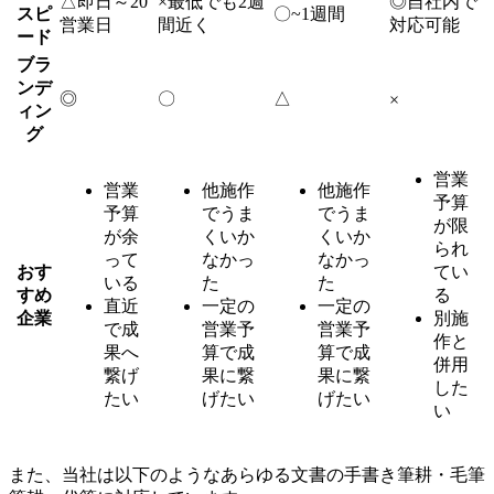
△
即日～20
×
最低でも2週
◎
自社内で
スピ
〇
~1週間
営業日
間近く
対応可能
ード
ブラ
ンデ
◎
〇
△
×
ィン
グ
営業
営業
他施作
他施作
予算
予算
でうま
でうま
が限
が余
くいか
くいか
られ
って
なかっ
なかっ
おす
てい
いる
た
た
すめ
る
直近
一定の
一定の
企業
別施
で成
営業予
営業予
作と
果へ
算で成
算で成
併用
繋げ
果に繋
果に繋
した
たい
げたい
げたい
い
また、当社は以下のようなあらゆる文書の手書き筆耕・毛筆