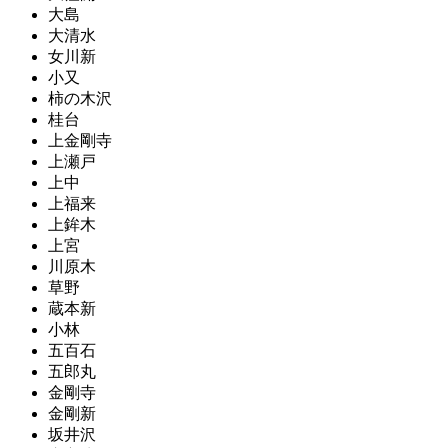
大島
大清水
女川新
小又
柿の木沢
桂台
上金剛寺
上瀬戸
上中
上福来
上鉾木
上宮
川原木
草野
蔵本新
小林
五百石
五郎丸
金剛寺
金剛新
坂井沢