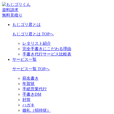
資料請求
無料見積り
もじゴリ君とは
もじゴリ君とは TOPへ
レタリスト紹介
完全手書きにこだわる理由
手書き代行サービス比較表
サービス一覧
サービス一覧 TOPへ
宛名書き
年賀状
手紙営業代行
手書きDM
封筒
ハガキ
婚礼（招待状）