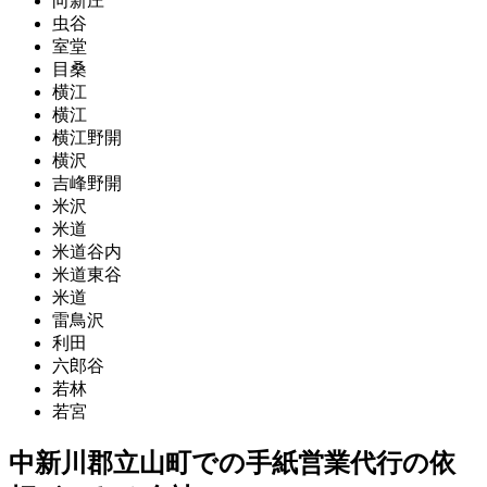
向新庄
虫谷
室堂
目桑
横江
横江
横江野開
横沢
吉峰野開
米沢
米道
米道谷内
米道東谷
米道
雷鳥沢
利田
六郎谷
若林
若宮
中新川郡立山町での手紙営業代行の依