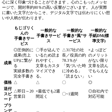
心に深く印象づけることができます 。心のこもったメッセ
ージで、開封率約80％の高い反響がございます。 人が実際
に書いた文字だからこそ、デジタル文字では伝わりにくい想
いや人柄が伝わります。
もじゴリく
一般的な
一般的な
一般的な
んの
手書きサービ
手書き“風”サ
手紙DM(標
手書きサー
ス
ービス
準文字)
ビス
◎
圧倒的に
〇
手が込んで
△
317社の社
×
よっぽど
成果(売上
いるため読ま
長／役員の約
のメリット
UP)に繋が
れやすく、
78.3％が
がない限り
成果
る
文章もカスタ
「気づいた時
文章を読ん
実績多数の
マイズでき
に冷める」
でもらえな
完全手書き
る。
「読まない」
い
価格
△
△
〇
◎
送付
△
即日～20
×
最低でも2週
◎
自社内で
スピ
〇
~1週間
営業日
間近く
対応可能
ード
ブラ
ンデ