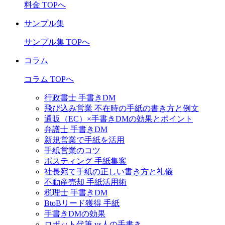
料金 TOPへ
サンプル集
サンプル集 TOPへ
コラム
コラム TOPへ
行政書士 手書きDM
飛び込み営業 不在時の手紙の書き方と例文
通販（EC）×手書きDMの効果とポイント
弁護士 手書きDM
新規営業で手紙を活用
手紙営業のコツ
ポスティング 手紙集客
社長宛て手紙の正しい書き方と礼儀
不動産売却 手紙活用術
税理士 手書きDM
BtoBリード獲得 手紙
手書きDMの効果
ロボット代筆 vs人の手書き