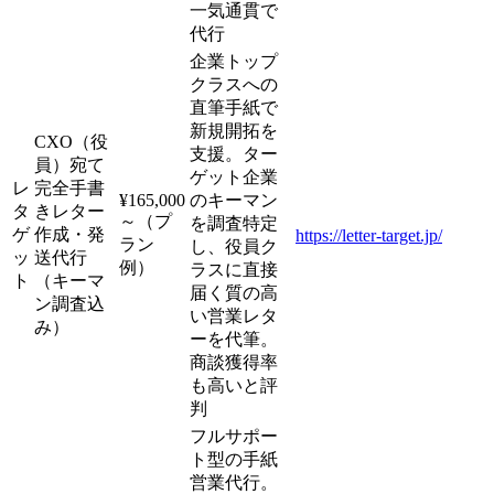
一気通貫で
代行
企業トップ
クラスへの
直筆手紙で
新規開拓を
CXO（役
支援。ター
員）宛て
ゲット企業
レ
完全手書
¥165,000
のキーマン
タ
きレター
～（プ
を調査特定
ゲ
作成・発
https://letter-target.jp/
ラン
し、役員ク
ッ
送代行
例）
ラスに直接
ト
（キーマ
届く質の高
ン調査込
い営業レタ
み）
ーを代筆。
商談獲得率
も高いと評
判
フルサポー
ト型の手紙
営業代行。