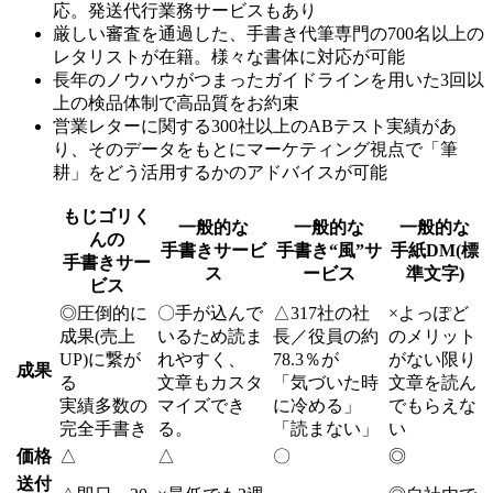
応。発送代行業務サービスもあり
厳しい審査を通過した、手書き代筆専門の700名以上の
レタリストが在籍。様々な書体に対応が可能
長年のノウハウがつまったガイドラインを用いた3回以
上の検品体制で高品質をお約束
営業レターに関する300社以上のABテスト実績があ
り、そのデータをもとにマーケティング視点で「筆
耕」をどう活用するかのアドバイスが可能
もじゴリく
一般的な
一般的な
一般的な
んの
手書きサービ
手書き“風”サ
手紙DM(標
手書きサー
ス
ービス
準文字)
ビス
◎
圧倒的に
〇
手が込んで
△
317社の社
×
よっぽど
成果(売上
いるため読ま
長／役員の約
のメリット
UP)に繋が
れやすく、
78.3％が
がない限り
成果
る
文章もカスタ
「気づいた時
文章を読ん
実績多数の
マイズでき
に冷める」
でもらえな
完全手書き
る。
「読まない」
い
価格
△
△
〇
◎
送付