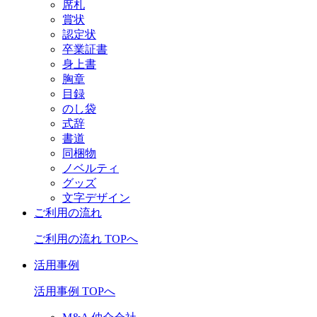
席札
賞状
認定状
卒業証書
身上書
胸章
目録
のし袋
式辞
書道
同梱物
ノベルティ
グッズ
文字デザイン
ご利用の流れ
ご利用の流れ TOPへ
活用事例
活用事例 TOPへ