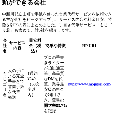
頼ができる会社
中新川郡立山町で手紙を使った営業代行サービスを依頼でき
る主な会社をピックアップし、サービス内容や料金目安、特
徴を以下の表にまとめました。手書き代筆サービス「もじゴ
リ君」も含めて、計5社を紹介します。
会
目安料
サービス
社
金（税
簡単な特徴
HP URL
内容
名
込）
プロの手書
きライター
が1通1通直
人の手に
も
1通約
筆し高品質
よる完全
じ
¥240～
なDMを代
手書きで
ゴ
（60文
筆。業界最
https://www.mojigori.com/
営業手紙
リ
字以
安級の料金
を代筆・
君
内）
で利用で
発送
き、驚異の
開封率83.7%
を記録