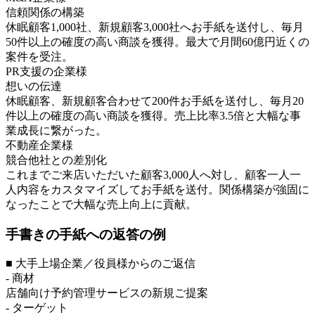
信頼関係の構築
休眠顧客1,000社、新規顧客3,000社へお手紙を送付し、毎月
50件以上の確度の高い商談を獲得。最大で月間60億円近くの
案件を受注。
PR支援の企業様
想いの伝達
休眠顧客、新規顧客合わせて200件お手紙を送付し、毎月20
件以上の確度の高い商談を獲得。売上比率3.5倍と大幅な事
業成長に繋がった。
不動産企業様
競合他社との差別化
これまでご来店いただいた顧客3,000人へ対し、顧客一人一
人内容をカスタマイズしてお手紙を送付。関係構築が強固に
なったことで大幅な売上向上に貢献。
手書きの手紙への返答の例
■ 大手上場企業／役員様からのご返信
- 商材
店舗向け予約管理サービスの新規ご提案
- ターゲット