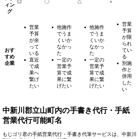
◎
〇
△
×
ィン
グ
営業
営業
他施作
他施作
予算
予算
でうま
でうま
が限
が余
くいか
くいか
られ
って
なかっ
なかっ
おす
てい
いる
た
た
すめ
る
直近
一定の
一定の
企業
別施
で成
営業予
営業予
作と
果へ
算で成
算で成
併用
繋げ
果に繋
果に繋
した
たい
げたい
げたい
い
中新川郡立山町内の手書き代行・手紙
営業代行可能町名
もじゴリ君の手紙営業代行・手書き代筆サービスは、中新川