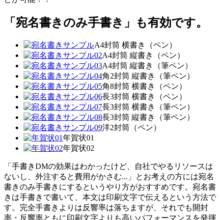
「宛名書きのみ手書き」も有効です。
A4封筒 横書き（ペン）
A4封筒 縦書き（ペン）
A4封筒 縦書き（筆ペン）
角2封筒 縦書き（筆ペン）
角8封筒 横書き（ペン）
長3封筒 横書き（ペン）
長3封筒 横書き（筆ペン）
長3封筒 縦書き（筆ペン）
洋2封筒（ペン）
年賀状01
年賀状02
「手書きDMの効果はわかったけど、自社でやるリソースは
ないし、外注すると費用がかさむ...」とお考えの方には宛名
書きのみ手書きにするというやり方がおすすめです。宛名書
きは手書きで書いて、本文は印刷文字で伝えるという方法で
す。完全手書きよりは反響率は落ちますが、それでも開封
率・反響率ともに印刷文字よりも高いパフォーマンスを発揮