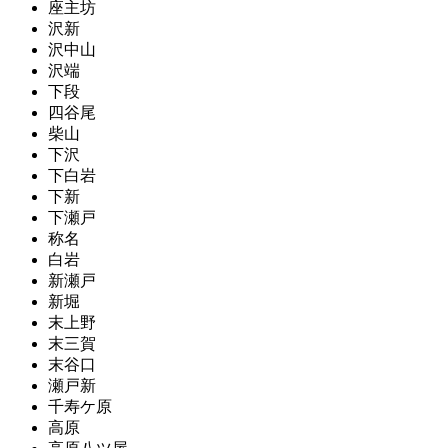
座主坊
沢新
沢中山
沢端
下段
四谷尾
柴山
下沢
下白岩
下新
下瀬戸
称名
白岩
新瀬戸
新堀
末上野
末三賀
末谷口
瀬戸新
千寿ケ原
高原