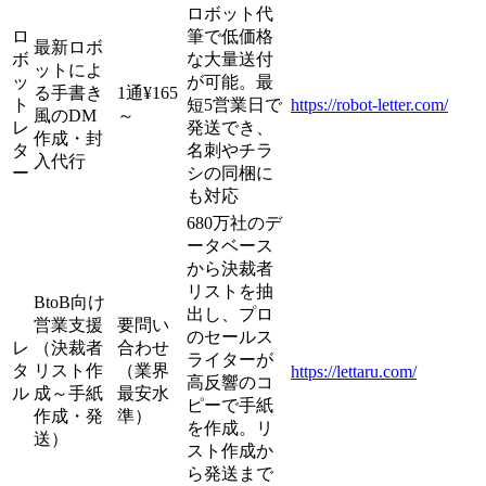
ロボット代
ロ
筆で低価格
最新ロボ
ボ
な大量送付
ットによ
ッ
が可能。最
る手書き
1通¥165
ト
短5営業日で
https://robot-letter.com/
風のDM
～
レ
発送でき、
作成・封
タ
名刺やチラ
入代行
ー
シの同梱に
も対応
680万社のデ
ータベース
から決裁者
リストを抽
BtoB向け
出し、プロ
営業支援
要問い
のセールス
レ
（決裁者
合わせ
ライターが
タ
リスト作
（業界
https://lettaru.com/
高反響のコ
ル
成～手紙
最安水
ピーで手紙
作成・発
準）
を作成。リ
送）
スト作成か
ら発送まで