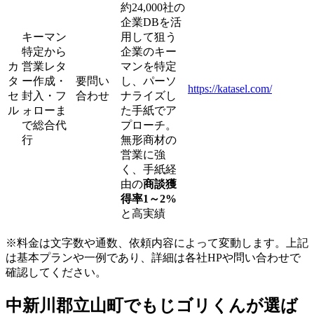
約24,000社の
企業DBを活
キーマン
用して狙う
特定から
企業のキー
カ
営業レタ
マンを特定
タ
ー作成・
要問い
し、パーソ
https://katasel.com/
セ
封入・フ
合わせ
ナライズし
ル
ォローま
た手紙でア
で総合代
プローチ。
行
無形商材の
営業に強
く、手紙経
由の
商談獲
得率1～2%
と高実績
※料金は文字数や通数、依頼内容によって変動します。上記
は基本プランや一例であり、詳細は各社HPや問い合わせで
確認してください。​
中新川郡立山町でもじゴリくんが選ば