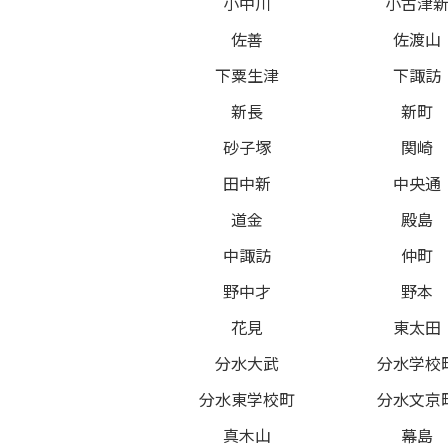
小中川
小古津
佐善
佐渡山
下粟生津
下諏訪
新長
新町
砂子塚
関崎
田中新
中央通
道金
殿島
中諏訪
仲町
野中才
野本
花見
東太田
分水大武
分水学校
分水東学校町
分水文京
真木山
幕島