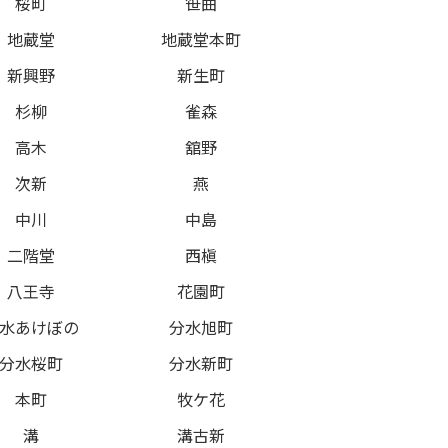
桜町
笹曲
地蔵堂
地蔵堂本町
新興野
新生町
杉柳
雀森
高木
舘野
次新
燕
中川
中島
二階堂
西槇
八王寺
花園町
水あけぼの
分水旭町
分水桜町
分水新町
本町
牧ケ花
溝
溝古新