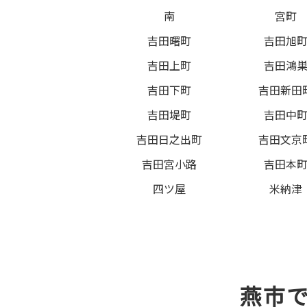
南
宮町
吉田曙町
吉田旭
吉田上町
吉田鴻
吉田下町
吉田新田
吉田堤町
吉田中
吉田日之出町
吉田文京
吉田宮小路
吉田本
四ツ屋
米納津
燕市