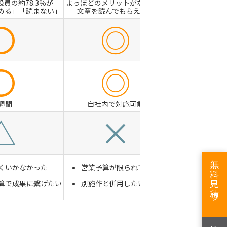
役員の約78.3％が
よっぽどのメリットがない限り
める」「読まない」
文章を読んでもらえない
〇
◎
〇
◎
1週間
自社内で対応可能
△
×
無料見積り
くいかなかった
営業予算が限られている
算で成果に繋げたい
別施作と併用したい