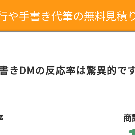
行や手書き代筆の無料見積
書きDMの反応率は驚異的で
率
商