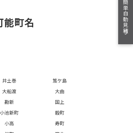
簡単自動見積り
可能町名
。
井土巻
笈ケ島
大船渡
大曲
勘新
国上
小池新町
穀町
小高
寿町