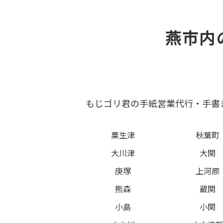
燕市内
もじゴリ君の手紙営業代行・手書
粟生津
秋葉町
大川津
大関
庚塚
上河原
熊森
蔵関
小島
小関