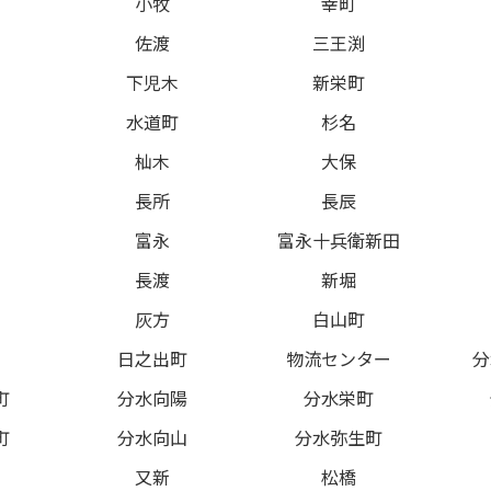
新
小牧
幸町
佐渡
三王渕
下児木
新栄町
水道町
杉名
杣木
大保
長所
長辰
富永
富永十兵衛新田
長渡
新堀
灰方
白山町
日之出町
物流センター
分
町
分水向陽
分水栄町
町
分水向山
分水弥生町
又新
松橋