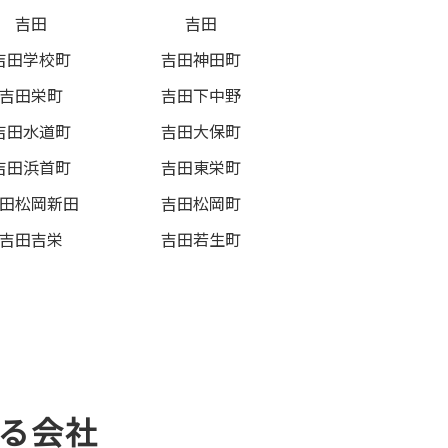
吉田
吉田
吉田学校町
吉田神田町
吉田栄町
吉田下中野
吉田水道町
吉田大保町
吉田浜首町
吉田東栄町
田松岡新田
吉田松岡町
吉田吉栄
吉田若生町
る会社