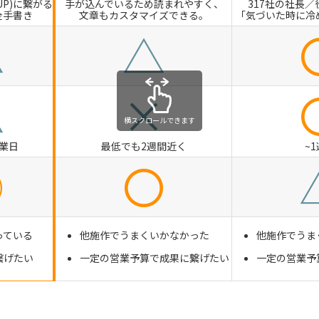
UP)に繋がる
手が込んでいるため読まれやすく、
317社の社長／
全手書き
文章もカスタマイズできる。
「気づいた時に冷
△
△
△
×
横スクロールできます
営業日
最低でも2週間近く
~
◎
〇
っている
他施作でうまくいかなかった
他施作でうま
繋げたい
一定の営業予算で成果に繋げたい
一定の営業予