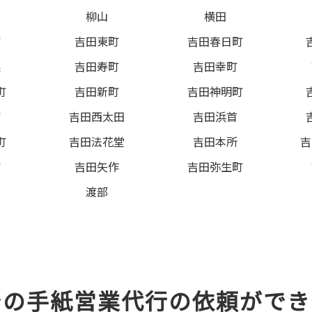
柳山
横田
町
吉田東町
吉田春日町
巣
吉田寿町
吉田幸町
町
吉田新町
吉田神明町
町
吉田西太田
吉田浜首
町
吉田法花堂
吉田本所
吉
町
吉田矢作
吉田弥生町
渡部
での手紙営業代行の依頼ができ